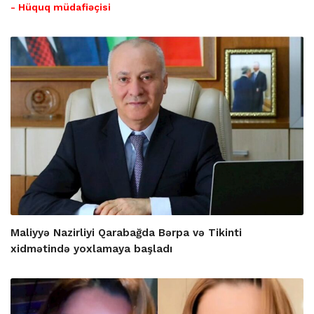
- Hüquq müdafiəçisi
Maliyyə Nazirliyi Qarabağda Bərpa və Tikinti
xidmətində yoxlamaya başladı