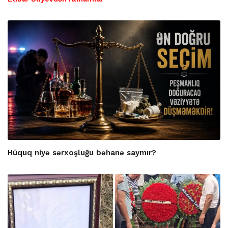
Hüquq niyə sərxoşluğu bəhanə saymır?