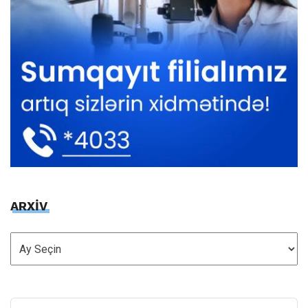
ARXİV
ARXİV