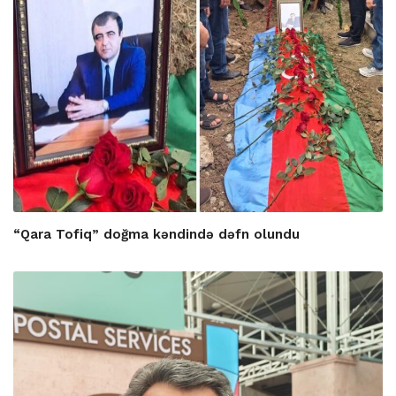
“Qara Tofiq” doğma kəndində dəfn olundu