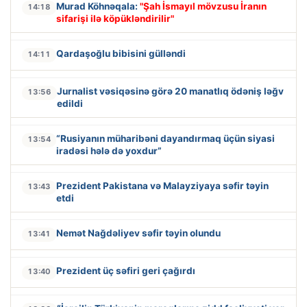
Murad Köhnəqala:
"Şah İsmayıl mövzusu İranın
14:18
sifarişi ilə köpükləndirilir"
Qardaşoğlu bibisini gülləndi
14:11
Jurnalist vəsiqəsinə görə 20 manatlıq ödəniş ləğv
13:56
edildi
“Rusiyanın müharibəni dayandırmaq üçün siyasi
13:54
iradəsi hələ də yoxdur”
Prezident Pakistana və Malayziyaya səfir təyin
13:43
etdi
Nemət Nağdəliyev səfir təyin olundu
13:41
Prezident üç səfiri geri çağırdı
13:40