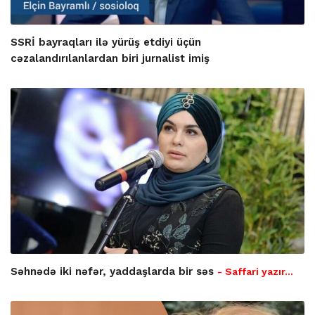
SSRİ bayraqları ilə yürüş etdiyi üçün
cəzalandırılanlardan biri jurnalist imiş
Səhnədə iki nəfər, yaddaşlarda bir səs
- Saffari yazır…