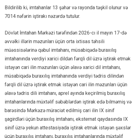
Bildirilib ki, imtahanlar 13 şəhər və rayonda təşkil olunur və
7014 nəfərin iştirakı nəzərdə tutulur.
Dövlət İmtahan Mərkəzi tərəfindən 2026-cı il mayın 17-də
əvvəlki illərin məzunları üçün orta ixtisas təhsili
müəssisələrinə qəbul imtahanı, müsabiqədə buraxılış
imtahanında verdiyi xarici dildən fərqli dil üzrə iştirak etmək
istəyən cari ilin məzunları üçün əlavə xarici dil imtahanı,
müsabiqədə buraxılış imtahanında verdiyi tədris dilindən
fərqli dil üzrə iştirak etmək istəyən cari ilin məzunları üçün
əlavə tədris dili imtahanı, aprel ayında keçirilmiş buraxılış
imtahanlarında müxtəlif səbəblərdən iştirak edə bilməmiş və
barəsində Mərkəzə müraciət edilmiş cari ilin IX sinif
şagirdləri üçün buraxılış imtahanı, eksternat qaydasında IX
sinif üzrə yekun attestasiyada iştirak etmək istəyən şəxslər
üçün buraxılış imtahanı, buraxılış imtahanlarında müxtəlif