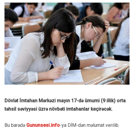
Dövlət İmtahan Mərkəzi mayın 17-də ümumi (9 illik) orta
təhsil səviyyəsi üzrə növbəti imtahanlar keçirəcək.
Bu barədə
Gununsesi.info
-ya DİM-dən məlumat verilib.