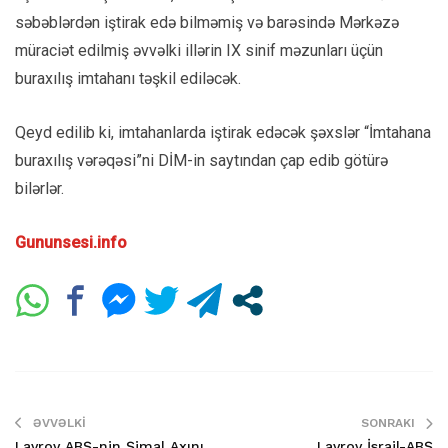
səbəblərdən iştirak edə bilməmiş və barəsində Mərkəzə
müraciət edilmiş əvvəlki illərin IX sinif məzunları üçün
buraxılış imtahanı təşkil ediləcək.
Qeyd edilib ki, imtahanlarda iştirak edəcək şəxslər “İmtahana
buraxılış vərəqəsi”ni DİM-in saytından çap edib götürə
bilərlər.
Gununsesi.info
ƏVVƏLKI
SONRAKI
Lavrov ABŞ-nin Şimal Axını
Lavrov İsrail-ABŞ