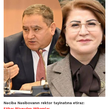
Nəcibə Nəsibovanın rektor təyinatına etiraz:
Etibar Əliyevdən ittihamlar