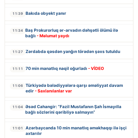
Bakıda obyekt yanır
11:39
Baş Prokurorluq ər-arvadın dəhşətli ölümü ilə
11:34
bağlı
- Məlumat yaydı
Zərdabda qəsdən yanğın törədən şəxs tutuldu
11:27
70 min manatlıq naqil oğurladı
- VİDEO
11:11
Türkiyədə bələdiyyələrə qarşı əməliyyat davam
11:06
edir
- Saxlanılanlar var
Əsəd Cahangir: “Fazil Mustafanın Şah İsmayılla
11:04
bağlı sözlərini qəribliyə salmayın”
Azərbaycanda 10 min manatlıq əməkhaqqı ilə işçi
11:01
axtarılır