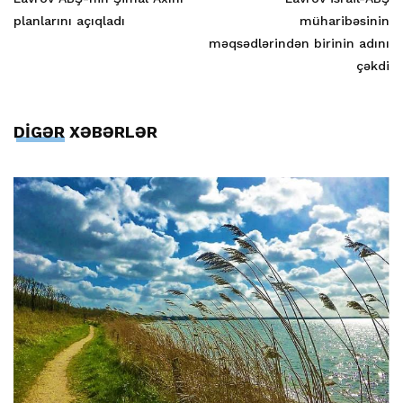
planlarını açıqladı
müharibəsinin
məqsədlərindən birinin adını
çəkdi
DİGƏR XƏBƏRLƏR