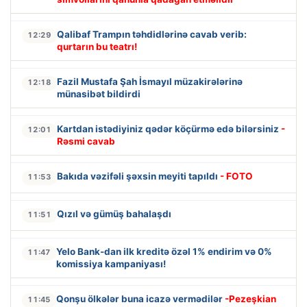
Qalibaf Trampın təhdidlərinə cavab verib:
12:29
qurtarın bu teatrı!
Fazil Mustafa Şah İsmayıl müzakirələrinə
12:18
münasibət bildirdi
Kartdan istədiyiniz qədər köçürmə edə bilərsiniz
-
12:01
Rəsmi cavab
Bakıda vəzifəli şəxsin meyiti tapıldı
- FOTO
11:53
Qızıl və gümüş bahalaşdı
11:51
Yelo Bank-dan ilk kreditə özəl 1% endirim və 0%
11:47
komissiya kampaniyası!
Qonşu ölkələr buna icazə vermədilər
-Pezeşkian
11:45