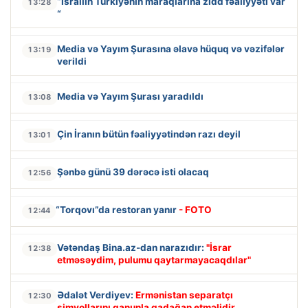
“İsrailin Türkiyənin maraqlarına zidd fəaliyyəti var
13:28
“
Media və Yayım Şurasına əlavə hüquq və vəzifələr
13:19
verildi
Media və Yayım Şurası yaradıldı
13:08
Çin İranın bütün fəaliyyətindən razı deyil
13:01
Şənbə günü 39 dərəcə isti olacaq
12:56
“Torqovı”da restoran yanır
- FOTO
12:44
Vətəndaş Bina.az-dan narazıdır:
"İsrar
12:38
etməsəydim, pulumu qaytarmayacaqdılar"
Ədalət Verdiyev:
Ermənistan separatçı
12:30
simvollarını qanunla qadağan etməlidir