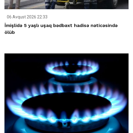
06 Avqust 2026 22:33
İmişlidə 5 yaşlı uşaq bədbəxt hadisə nəticəsində
ölüb