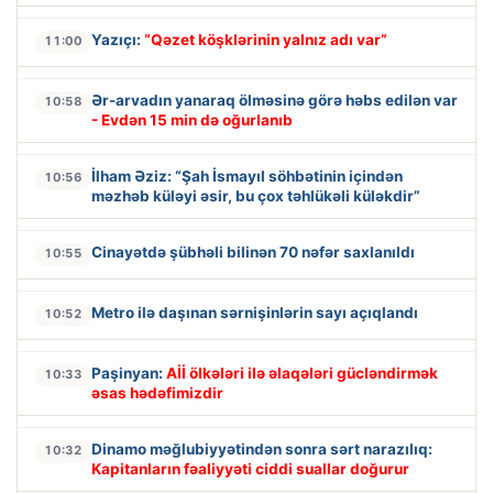
Yazıçı:
“Qəzet köşklərinin yalnız adı var”
11:00
Ər-arvadın yanaraq ölməsinə görə həbs edilən var
10:58
- Evdən 15 min də oğurlanıb
İlham Əziz: “Şah İsmayıl söhbətinin içindən
10:56
məzhəb küləyi əsir, bu çox təhlükəli küləkdir”
Cinayətdə şübhəli bilinən 70 nəfər saxlanıldı
10:55
Metro ilə daşınan sərnişinlərin sayı açıqlandı
10:52
Paşinyan:
Aİİ ölkələri ilə əlaqələri gücləndirmək
10:33
əsas hədəfimizdir
Dinamo məğlubiyyətindən sonra sərt narazılıq:
10:32
Kapitanların fəaliyyəti ciddi suallar doğurur