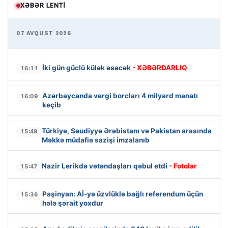
XƏBƏR LENTI
07 AVQUST 2026
İki gün güclü külək əsəcək
- XƏBƏRDARLIQ
16:11
Azərbaycanda vergi borcları 4 milyard manatı
16:09
keçib
Türkiyə, Səudiyyə Ərəbistanı və Pakistan arasında
15:49
Məkkə müdafiə sazişi imzalanıb
Nazir Lerikdə vətəndaşları qəbul etdi
- Fotolar
15:47
Paşinyan: Aİ-yə üzvlüklə bağlı referendum üçün
15:36
hələ şərait yoxdur