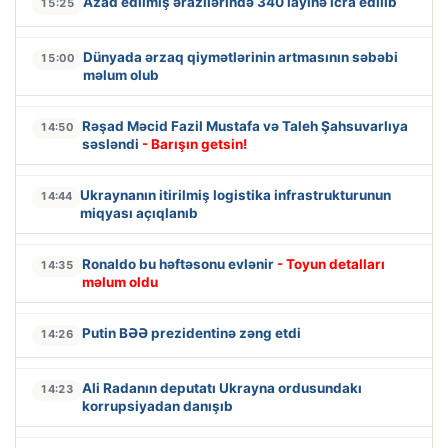
Azad edilmiş ərazilərində 340 layihə icra edilib
15:25
Dünyada ərzaq qiymətlərinin artmasının səbəbi
15:00
məlum olub
Rəşad Məcid Fazil Mustafa və Taleh Şahsuvarlıya
14:50
səsləndi
- Barışın getsin!
Ukraynanın itirilmiş logistika infrastrukturunun
14:44
miqyası açıqlanıb
Ronaldo bu həftəsonu evlənir
- Toyun detalları
14:35
məlum oldu
Putin BƏƏ prezidentinə zəng etdi
14:26
Ali Radanın deputatı Ukrayna ordusundakı
14:23
korrupsiyadan danışıb