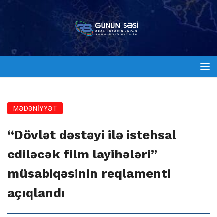
MƏDƏNİYYƏT
“Dövlət dəstəyi ilə istehsal
ediləcək film layihələri”
müsabiqəsinin reqlamenti
açıqlandı