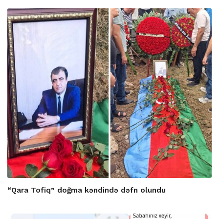
“Qara Tofiq” doğma kəndində dəfn olundu