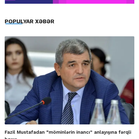
POPULYAR XƏBƏR
Fazil Mustafadan “möminlərin inancı” anlayışına fərqli