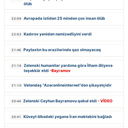
ölüb
Avropada istidən 25 mindən çox insan ölüb
22:09
Kadırov yenidən namizədliyini verdi
22:03
Paytaxtın bu ərazilərində qaz olmayacaq
21:46
Zelenski humanitar yardıma görə İlham Əliyevə
21:19
təşəkkür etdi
-Bayramov
Vətəndaş “Azəronlineinternet”dən şikayətçidir
21:10
Zelenski Ceyhun Bayramovu qəbul etdi
- VİDEO
20:44
Küveyt ölkədəki yeganə İran məktəbini bağladı
20:41