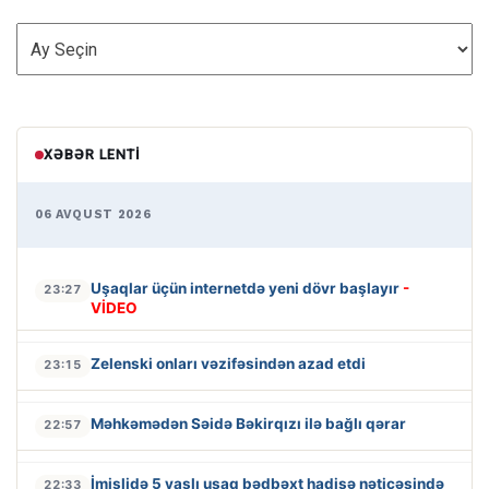
ARXİV
XƏBƏR LENTI
06 AVQUST 2026
Uşaqlar üçün internetdə yeni dövr başlayır
-
23:27
VİDEO
Zelenski onları vəzifəsindən azad etdi
23:15
Məhkəmədən Səidə Bəkirqızı ilə bağlı qərar
22:57
İmişlidə 5 yaşlı uşaq bədbəxt hadisə nəticəsində
22:33