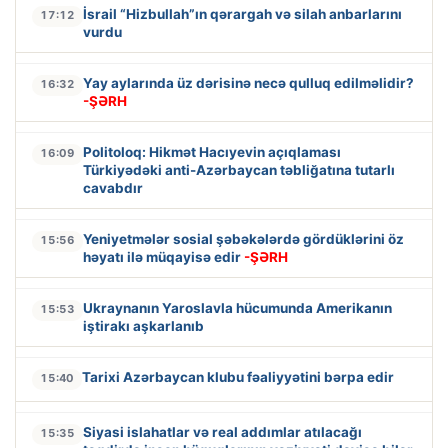
İsrail “Hizbullah”ın qərargah və silah anbarlarını
17:12
vurdu
Yay aylarında üz dərisinə necə qulluq edilməlidir?
16:32
-ŞƏRH
Politoloq: Hikmət Hacıyevin açıqlaması
16:09
Türkiyədəki anti-Azərbaycan təbliğatına tutarlı
cavabdır
Yeniyetmələr sosial şəbəkələrdə gördüklərini öz
15:56
həyatı ilə müqayisə edir
-ŞƏRH
Ukraynanın Yaroslavla hücumunda Amerikanın
15:53
iştirakı aşkarlanıb
Tarixi Azərbaycan klubu fəaliyyətini bərpa edir
15:40
Siyasi islahatlar və real addımlar atılacağı
15:35