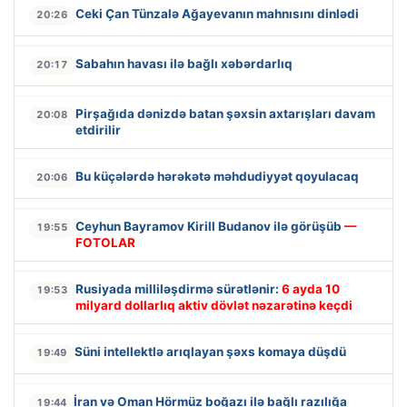
Ceki Çan Tünzalə Ağayevanın mahnısını dinlədi
20:26
Sabahın havası ilə bağlı xəbərdarlıq
20:17
Pirşağıda dənizdə batan şəxsin axtarışları davam
20:08
etdirilir
Bu küçələrdə hərəkətə məhdudiyyət qoyulacaq
20:06
Ceyhun Bayramov Kirill Budanov ilə görüşüb
—
19:55
FOTOLAR
Rusiyada milliləşdirmə sürətlənir:
6 ayda 10
19:53
milyard dollarlıq aktiv dövlət nəzarətinə keçdi
Süni intellektlə arıqlayan şəxs komaya düşdü
19:49
İran və Oman Hörmüz boğazı ilə bağlı razılığa
19:44