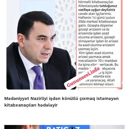
Mədəniyyət Nazirliyi işdən könüllü çıxmaq istəməyən
kitabxanaçıları hədələyir