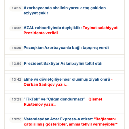
Azərbaycanda əhalinin yarısı artıq çəkidən
14:15
əziyyət çəkir
AZAL rəhbərliyində dəyişiklik:
Təyinat səlahiyyəti
14:02
Prezidentə verildi
Pezeşkian Azərbaycanla bağlı tapşırıq verdi
14:00
Prezident Bəxtiyar Aslanbəylini təltif etdi
13:59
Elmə və dövlətçiliyə həsr olunmuş ziyalı ömrü
-
13:42
Qurban Sadıqov yazır...
“TikTok” və “Çılğın dondurmaçı”
- Qismət
13:29
Rüstəmov yazır…
Vətəndaşdan Azər Express-ə etiraz:
"Bağlamanı
13:20
çatdırılmış göstəriblər, amma təhvil verməyiblər"