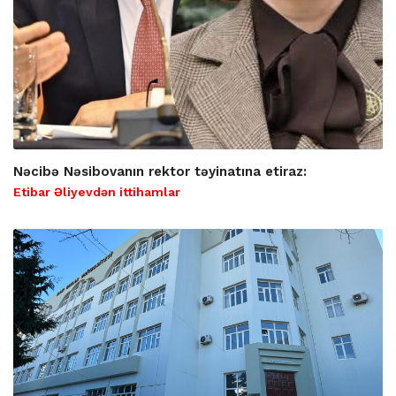
Nəcibə Nəsibovanın rektor təyinatına etiraz:
Etibar Əliyevdən ittihamlar