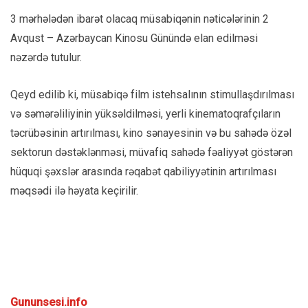
3 mərhələdən ibarət olacaq müsabiqənin nəticələrinin 2
Avqust – Azərbaycan Kinosu Günündə elan edilməsi
nəzərdə tutulur.
Qeyd edilib ki, müsabiqə film istehsalının stimullaşdırılması
və səmərəliliyinin yüksəldilməsi, yerli kinematoqrafçıların
təcrübəsinin artırılması, kino sənayesinin və bu sahədə özəl
sektorun dəstəklənməsi, müvafiq sahədə fəaliyyət göstərən
hüquqi şəxslər arasında rəqabət qabiliyyətinin artırılması
məqsədi ilə həyata keçirilir.
Gununsesi.info