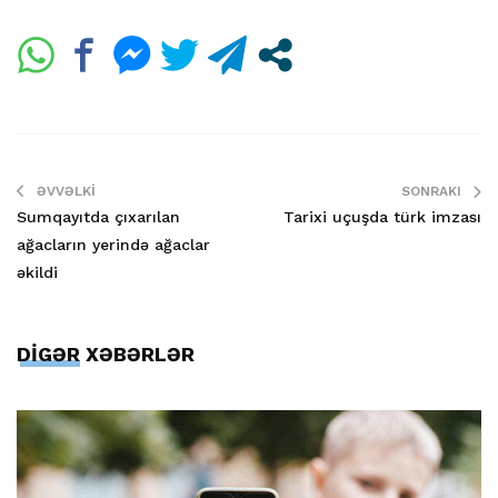
ƏVVƏLKI
SONRAKI
Sumqayıtda çıxarılan
Tarixi uçuşda türk imzası
ağacların yerində ağaclar
əkildi
DİGƏR XƏBƏRLƏR