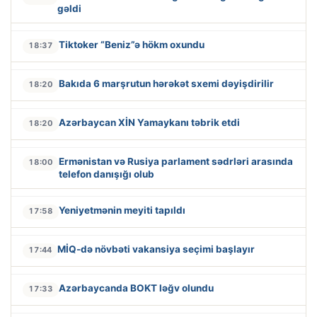
gəldi
Tiktoker “Beniz”ə hökm oxundu
18:37
Bakıda 6 marşrutun hərəkət sxemi dəyişdirilir
18:20
Azərbaycan XİN Yamaykanı təbrik etdi
18:20
Ermənistan və Rusiya parlament sədrləri arasında
18:00
telefon danışığı olub
Yeniyetmənin meyiti tapıldı
17:58
MİQ-də növbəti vakansiya seçimi başlayır
17:44
Azərbaycanda BOKT ləğv olundu
17:33