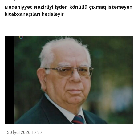
Mədəniyyət Nazirliyi işdən könüllü çıxmaq istəməyən
kitabxanaçıları hədələyir
30 İyul 2026 17:37