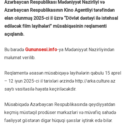
Azərbaycan Respublikası Mədəniyyət Nazirliyi və
Azərbaycan Respublikasının Kino Agentliyi tərəfindən
elan olunmuş 2025-ci il üzrə “Dövlət dəstəyi ilə istehsal
ediləcək film layihələri” müsabiqəsinin reqlamenti
açıqlanıb.
Bu barədə
Gununsesi.info
-ya Mədəniyyət Nazirliyindən
məlumat verilib.
Reqlamentə əsasən müsabiqəyə layihələrin qəbulu 15 aprel
– 12 iyun 2025-ci il tarixləri ərzində http://arka.culture.az
saytı vasitəsilə həyata keçiriləcəkdir.
Müsabiqədə Azərbaycan Respublikasında qeydiyyatdan
keçmiş müstəqil prodüser mərkəzləri və müvafiq sahədə
fəaliyyət göstərən digər hüquqi şəxslər iştirak edə bilər.