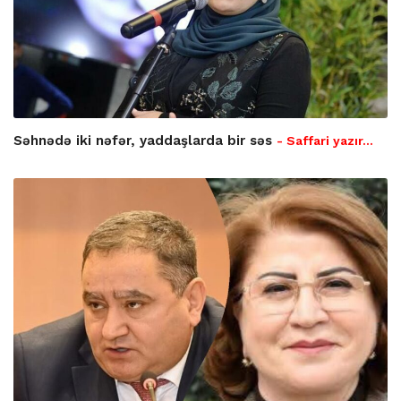
Səhnədə iki nəfər, yaddaşlarda bir səs
- Saffari yazır…