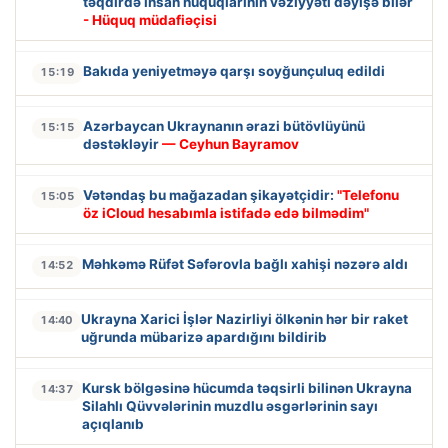
təqdirdə insan hüquqlarının vəziyyəti dəyişə bilər
- Hüquq müdafiəçisi
Bakıda yeniyetməyə qarşı soyğunçuluq edildi
15:19
Azərbaycan Ukraynanın ərazi bütövlüyünü
15:15
dəstəkləyir
— Ceyhun Bayramov
Vətəndaş bu mağazadan şikayətçidir:
"Telefonu
15:05
öz iCloud hesabımla istifadə edə bilmədim"
Məhkəmə Rüfət Səfərovla bağlı xahişi nəzərə aldı
14:52
Ukrayna Xarici İşlər Nazirliyi ölkənin hər bir raket
14:40
uğrunda mübarizə apardığını bildirib
Kursk bölgəsinə hücumda təqsirli bilinən Ukrayna
14:37
Silahlı Qüvvələrinin muzdlu əsgərlərinin sayı
açıqlanıb