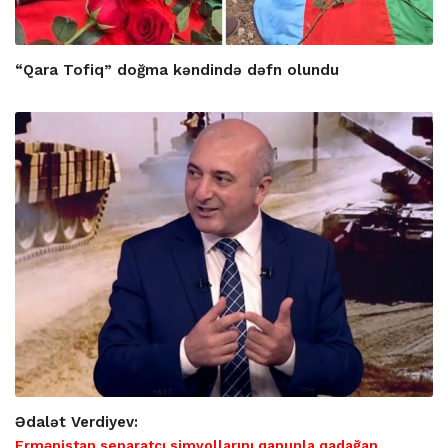
“Qara Tofiq” doğma kəndində dəfn olundu
Ədalət Verdiyev:
Ermənistan separatçı simvollarını qanunla qadağan