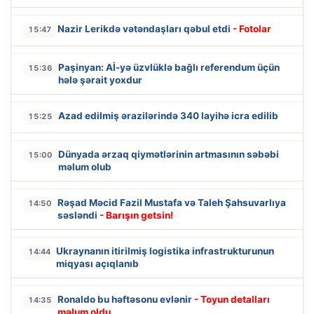
Nazir Lerikdə vətəndaşları qəbul etdi
- Fotolar
15:47
Paşinyan: Aİ-yə üzvlüklə bağlı referendum üçün
15:36
hələ şərait yoxdur
Azad edilmiş ərazilərində 340 layihə icra edilib
15:25
Dünyada ərzaq qiymətlərinin artmasının səbəbi
15:00
məlum olub
Rəşad Məcid Fazil Mustafa və Taleh Şahsuvarlıya
14:50
səsləndi
- Barışın getsin!
Ukraynanın itirilmiş logistika infrastrukturunun
14:44
miqyası açıqlanıb
Ronaldo bu həftəsonu evlənir
- Toyun detalları
14:35
məlum oldu