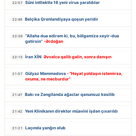
Süni intllektlə 16 yeni virus yaratdılar
22:57
Belçika Qrenlandiyaya qoşun yeridir
22:49
“Allaha dua edirəm ki, bu, bölgəmizə xeyir-dua
22:36
gətirsin”
-Ərdoğan
İran XİN:
Əvvəlcə qalib gəlin, sonra danışın
22:15
Gülyaz Məmmədova
- "Həyat yoldaşın istəmirsə,
21:57
oxuma, nə məcburdur"
Bakı və Zəngilanda ağaclar qanunsuz kəsilib
21:47
Yeni Klinikanın direktor müavini işdən çıxarıldı
21:42
Laçında yanğın olub
21:21