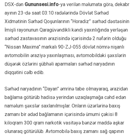
DSX-dən
Gununsesi.info
-ya verilən məlumata görə, dekabr
ayının 23-də saat 03:10 radələrində Dövlət Sərhəd
Xidmətinin Sərhəd Qoşunlarının “Horadiz” sərhəd dəstəsinin
İmişli rayonunun Qaragüvəndikli kəndi yaxınlığında yerləşən
sərhəd zastavasının ərazisində içərisində 2 nəfərin olduğu
“Nissan Maxima” markalı 90-ZJ-055 dövlət nömrə nişanlı
avtomobilin əraziyə yaxınlaşması, avtomobildəki şəxslərin
düşərək özlərini şübhəli aparmaları sərhəd naryadının
diqqətini cəlb edib.
Sərhəd naryadının “Dayan” əmrinə tabe olmayaraq, ərazidən
bağlama götürüb hadisə yerindən uzaqlaşmağa cəhd edən
naməlum şəxslər saxlanılmışlar. Onların üzərlərinə baxış
zamanı bir ədəd bağlamanın içərisində ümumi çəkisi 8
kiloqram 300 qram narkotik vasitəyə bənzər maddə aşkar
olunaraq götürülüb. Avtomobilə baxış zamanı sağ qapı­nın