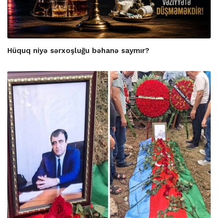
Hüquq niyə sərxoşluğu bəhanə saymır?