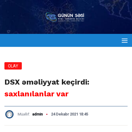
OLAY
DSX əməliyyat keçirdi:
saxlanılanlar var
Müəllif:
admin
24 Dekabr 2021 18:45