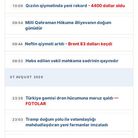
Qızılın qiymətində yeni rekord
- 4400 dollar oldu
10:09
Milli Qəhrəman Hökumə Əliyevanın doğum
09:54
günüdür
Neftin qiyməti artdı
- Brent 83 dolları keçdi
09:44
Həbs edilən vəkil məhkəmə sədrinin qayınıdır
08:53
07 AVQUST 2026
Türkiyə gəmisi dron hücumuna məruz qaldı
—
23:26
FOTOLAR
Tramp doğum yolu ilə vətəndaşlığı
23:03
məhdudlaşdıran yeni fərmanlar imzaladı