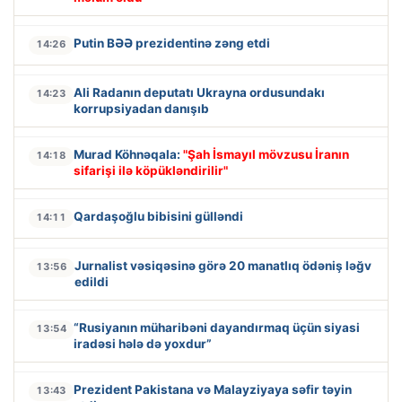
Putin BƏƏ prezidentinə zəng etdi
14:26
Ali Radanın deputatı Ukrayna ordusundakı
14:23
korrupsiyadan danışıb
Murad Köhnəqala:
"Şah İsmayıl mövzusu İranın
14:18
sifarişi ilə köpükləndirilir"
Qardaşoğlu bibisini gülləndi
14:11
Jurnalist vəsiqəsinə görə 20 manatlıq ödəniş ləğv
13:56
edildi
“Rusiyanın müharibəni dayandırmaq üçün siyasi
13:54
iradəsi hələ də yoxdur”
Prezident Pakistana və Malayziyaya səfir təyin
13:43