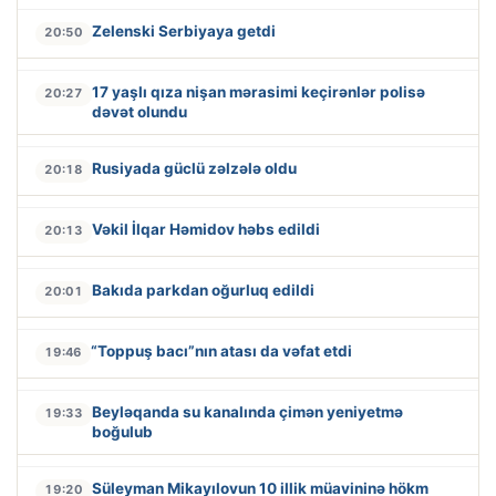
Zelenski Serbiyaya getdi
20:50
17 yaşlı qıza nişan mərasimi keçirənlər polisə
20:27
dəvət olundu
Rusiyada güclü zəlzələ oldu
20:18
Vəkil İlqar Həmidov həbs edildi
20:13
Bakıda parkdan oğurluq edildi
20:01
“Toppuş bacı”nın atası da vəfat etdi
19:46
Beyləqanda su kanalında çimən yeniyetmə
19:33
boğulub
Süleyman Mikayılovun 10 illik müavininə hökm
19:20