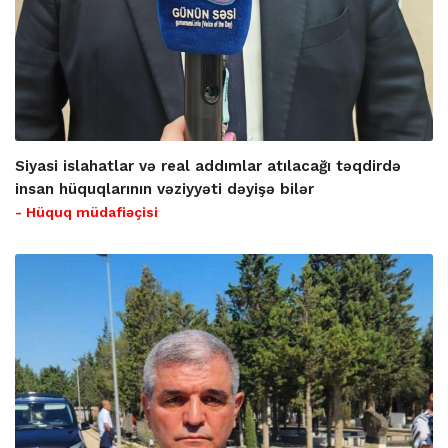
Siyasi islahatlar və real addımlar atılacağı təqdirdə
insan hüquqlarının vəziyyəti dəyişə bilər
- Hüquq müdafiəçisi