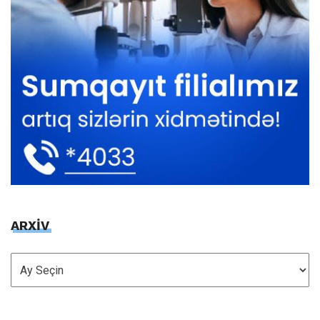
ARXİV
ARXİV