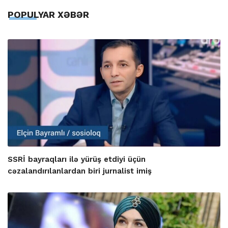
POPULYAR XƏBƏR
SSRİ bayraqları ilə yürüş etdiyi üçün
cəzalandırılanlardan biri jurnalist imiş