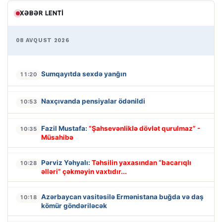
XƏBƏR LENTI
08 AVQUST 2026
Sumqayıtda sexdə yanğın
11:20
Naxçıvanda pensiyalar ödənildi
10:53
Fazil Mustafa:
“Şahsevənliklə dövlət qurulmaz” -
10:35
Müsahibə
Pərviz Yəhyalı:
Təhsilin yaxasından “bacarıqlı
10:28
əlləri” çəkməyin vaxtıdır...
Azərbaycan vasitəsilə Ermənistana buğda və daş
10:18
kömür göndəriləcək