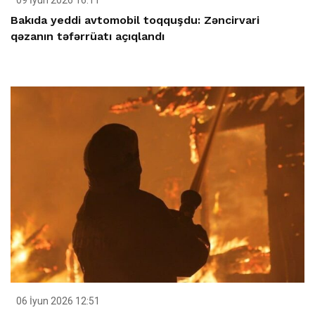
09 İyun 2026 16:11
Bakıda yeddi avtomobil toqquşdu: Zəncirvari
qəzanın təfərrüatı açıqlandı
06 İyun 2026 12:51