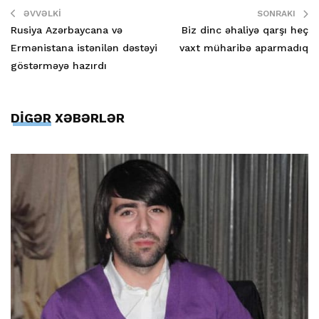
ƏVVƏLKI
SONRAKI
Rusiya Azərbaycana və
Biz dinc əhaliyə qarşı heç
Ermənistana istənilən dəstəyi
vaxt müharibə aparmadıq
göstərməyə hazırdı
DİGƏR XƏBƏRLƏR