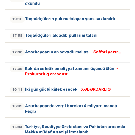
oxundu
Təqaüdçülərin pulunu talayan şəxs saxlanıldı
19:10
Təqaüdçüləri aldadıb pullarını taladı
17:58
Azərbaycanın ən savadlı mollası
- Saffari yazır…
17:30
Bakıda estetik əməliyyat zamanı üçüncü ölüm
-
17:09
Prokurorluq araşdırır
İki gün güclü külək əsəcək
- XƏBƏRDARLIQ
16:11
Azərbaycanda vergi borcları 4 milyard manatı
16:09
keçib
Türkiyə, Səudiyyə Ərəbistanı və Pakistan arasında
15:49
Məkkə müdafiə sazişi imzalanıb