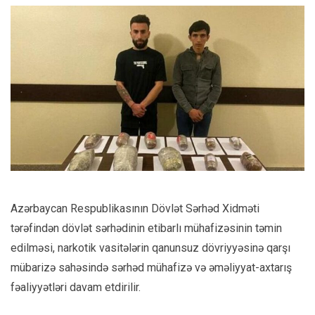
Azərbaycan Respublikasının Dövlət Sərhəd Xidməti
tərəfindən dövlət sərhədinin etibarlı mühafizəsinin təmin
edilməsi, narkotik vasitələrin qanunsuz dövriyyəsinə qarşı
mübarizə sahəsində sərhəd mühafizə və əməliyyat-axtarış
fəaliyyətləri davam etdirilir.