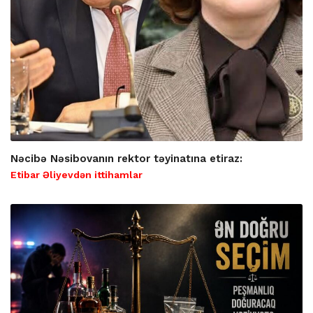
Nəcibə Nəsibovanın rektor təyinatına etiraz:
Etibar Əliyevdən ittihamlar