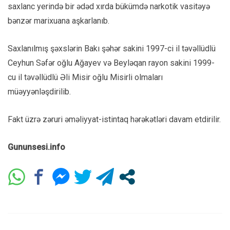
saxlanc yerində bir ədəd xırda bükümdə narkotik vasitəyə
bənzər marixuana aşkarlanıb.
Saxlanılmış şəxslərin Bakı şəhər sakini 1997-ci il təvəllüdlü
Ceyhun Səfər oğlu Ağayev və Beyləqan rayon sakini 1999-
cu il təvəllüdlü Əli Misir oğlu Misirli olmaları
müəyyənləşdirilib.
Fakt üzrə zəruri əməliyyat-istintaq hərəkətləri davam etdirilir.
Gununsesi.info