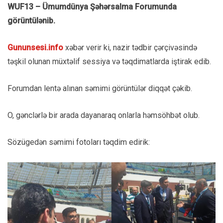
WUF13 – Ümumdünya Şəhərsalma Forumunda
görüntülənib.
Gununsesi.info
xəbər verir ki, nazir tədbir çərçivəsində
təşkil olunan müxtəlif sessiya və təqdimatlarda iştirak edib.
Forumdan lentə alınan səmimi görüntülər diqqət çəkib.
O, gənclərlə bir arada dayanaraq onlarla həmsöhbət olub.
Sözügedən səmimi fotoları təqdim edirik: