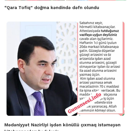
“Qara Tofiq” doğma kəndində dəfn olundu
Mədəniyyət Nazirliyi işdən könüllü çıxmaq istəməyən