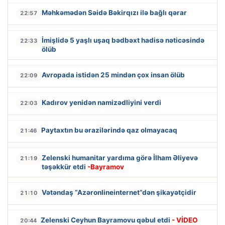
Məhkəmədən Səidə Bəkirqızı ilə bağlı qərar
22:57
İmişlidə 5 yaşlı uşaq bədbəxt hadisə nəticəsində
22:33
ölüb
Avropada istidən 25 mindən çox insan ölüb
22:09
Kadırov yenidən namizədliyini verdi
22:03
Paytaxtın bu ərazilərində qaz olmayacaq
21:46
Zelenski humanitar yardıma görə İlham Əliyevə
21:19
təşəkkür etdi
-Bayramov
Vətəndaş “Azəronlineinternet”dən şikayətçidir
21:10
Zelenski Ceyhun Bayramovu qəbul etdi
- VİDEO
20:44