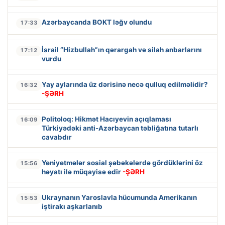
Azərbaycanda BOKT ləğv olundu
17:33
İsrail “Hizbullah”ın qərargah və silah anbarlarını
17:12
vurdu
Yay aylarında üz dərisinə necə qulluq edilməlidir?
16:32
-ŞƏRH
Politoloq: Hikmət Hacıyevin açıqlaması
16:09
Türkiyədəki anti-Azərbaycan təbliğatına tutarlı
cavabdır
Yeniyetmələr sosial şəbəkələrdə gördüklərini öz
15:56
həyatı ilə müqayisə edir
-ŞƏRH
Ukraynanın Yaroslavla hücumunda Amerikanın
15:53
iştirakı aşkarlanıb