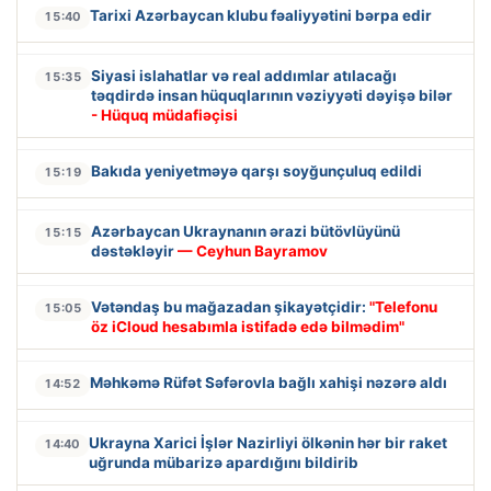
Tarixi Azərbaycan klubu fəaliyyətini bərpa edir
15:40
Siyasi islahatlar və real addımlar atılacağı
15:35
təqdirdə insan hüquqlarının vəziyyəti dəyişə bilər
- Hüquq müdafiəçisi
Bakıda yeniyetməyə qarşı soyğunçuluq edildi
15:19
Azərbaycan Ukraynanın ərazi bütövlüyünü
15:15
dəstəkləyir
— Ceyhun Bayramov
Vətəndaş bu mağazadan şikayətçidir:
"Telefonu
15:05
öz iCloud hesabımla istifadə edə bilmədim"
Məhkəmə Rüfət Səfərovla bağlı xahişi nəzərə aldı
14:52
Ukrayna Xarici İşlər Nazirliyi ölkənin hər bir raket
14:40
uğrunda mübarizə apardığını bildirib