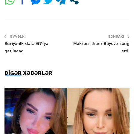
ƏVVƏLKI
SONRAKI
Suriya ilk dəfə G7-yə
Makron İlham Əliyevə zəng
qatılacaq
etdi
DİGƏR XƏBƏRLƏR