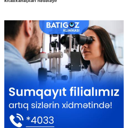
kitabxanaçıları hədələyir