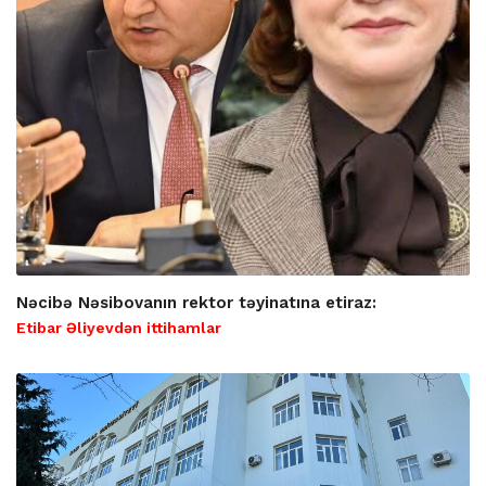
Nəcibə Nəsibovanın rektor təyinatına etiraz:
Etibar Əliyevdən ittihamlar