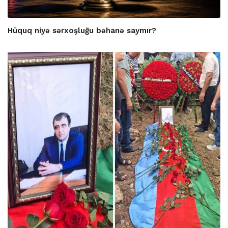
Hüquq niyə sərxoşluğu bəhanə saymır?