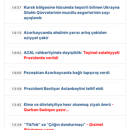
Kursk bölgəsinə hücumda təqsirli bilinən Ukrayna
14:37
Silahlı Qüvvələrinin muzdlu əsgərlərinin sayı
açıqlanıb
Azərbaycanda əhalinin yarısı artıq çəkidən
14:15
əziyyət çəkir
AZAL rəhbərliyində dəyişiklik:
Təyinat səlahiyyəti
14:02
Prezidentə verildi
Pezeşkian Azərbaycanla bağlı tapşırıq verdi
14:00
Prezident Bəxtiyar Aslanbəylini təltif etdi
13:59
Elmə və dövlətçiliyə həsr olunmuş ziyalı ömrü
-
13:42
Qurban Sadıqov yazır...
“TikTok” və “Çılğın dondurmaçı”
- Qismət
13:29
Rüstəmov yazır…