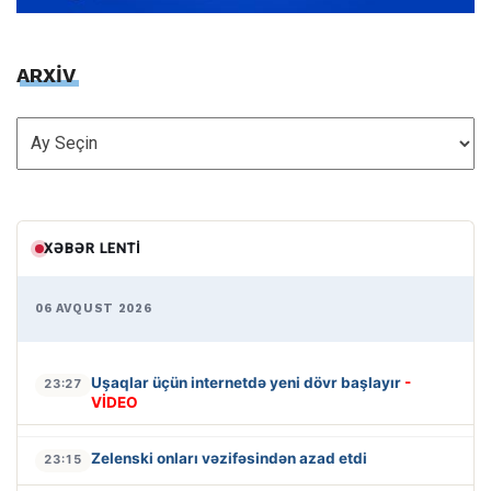
ARXİV
ARXİV
XƏBƏR LENTI
06 AVQUST 2026
Uşaqlar üçün internetdə yeni dövr başlayır
-
23:27
VİDEO
Zelenski onları vəzifəsindən azad etdi
23:15