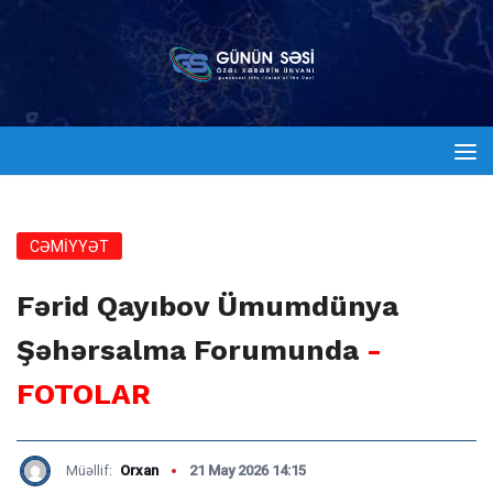
CƏMİYYƏT
Fərid Qayıbov Ümumdünya
Şəhərsalma Forumunda
-
FOTOLAR
Müəllif:
Orxan
21 May 2026 14:15