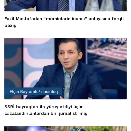
Fazil Mustafadan “möminlərin inancı” anlayışına fərqli
baxış
SSRİ bayraqları ilə yürüş etdiyi üçün
cəzalandırılanlardan biri jurnalist imiş