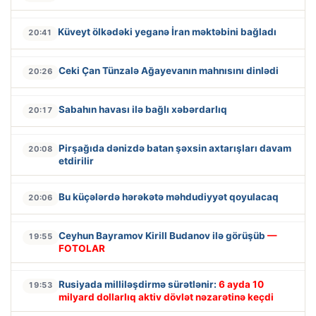
Küveyt ölkədəki yeganə İran məktəbini bağladı
20:41
Ceki Çan Tünzalə Ağayevanın mahnısını dinlədi
20:26
Sabahın havası ilə bağlı xəbərdarlıq
20:17
Pirşağıda dənizdə batan şəxsin axtarışları davam
20:08
etdirilir
Bu küçələrdə hərəkətə məhdudiyyət qoyulacaq
20:06
Ceyhun Bayramov Kirill Budanov ilə görüşüb
—
19:55
FOTOLAR
Rusiyada milliləşdirmə sürətlənir:
6 ayda 10
19:53
milyard dollarlıq aktiv dövlət nəzarətinə keçdi