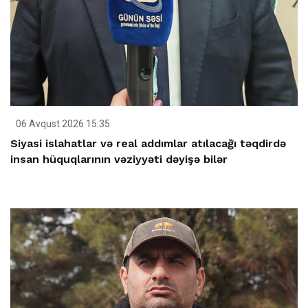
06 Avqust 2026 15:35
Siyasi islahatlar və real addımlar atılacağı təqdirdə
insan hüquqlarının vəziyyəti dəyişə bilər