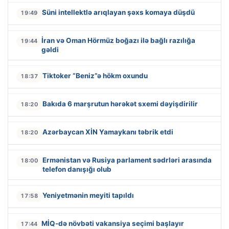
Süni intellektlə arıqlayan şəxs komaya düşdü
19:49
İran və Oman Hörmüz boğazı ilə bağlı razılığa
19:44
gəldi
Tiktoker “Beniz”ə hökm oxundu
18:37
Bakıda 6 marşrutun hərəkət sxemi dəyişdirilir
18:20
Azərbaycan XİN Yamaykanı təbrik etdi
18:20
Ermənistan və Rusiya parlament sədrləri arasında
18:00
telefon danışığı olub
Yeniyetmənin meyiti tapıldı
17:58
MİQ-də növbəti vakansiya seçimi başlayır
17:44