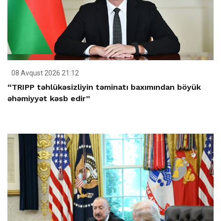
08 Avqust 2026 21:12
“TRIPP təhlükəsizliyin təminatı baxımından böyük
əhəmiyyət kəsb edir”