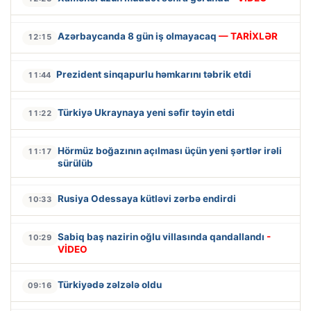
Azərbaycanda 8 gün iş olmayacaq
— TARİXLƏR
12:15
Prezident sinqapurlu həmkarını təbrik etdi
11:44
Türkiyə Ukraynaya yeni səfir təyin etdi
11:22
Hörmüz boğazının açılması üçün yeni şərtlər irəli
11:17
sürülüb
Rusiya Odessaya kütləvi zərbə endirdi
10:33
Sabiq baş nazirin oğlu villasında qandallandı
-
10:29
VİDEO
Türkiyədə zəlzələ oldu
09:16