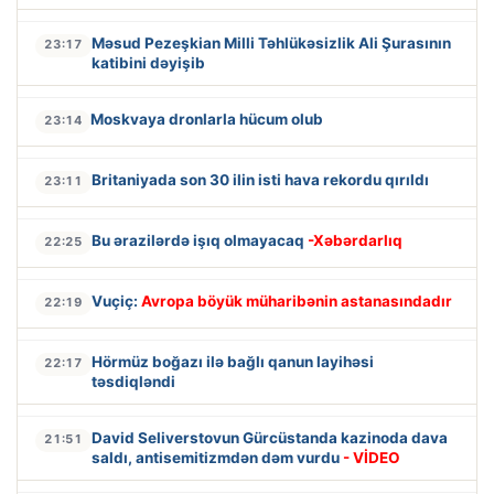
Məsud Pezeşkian Milli Təhlükəsizlik Ali Şurasının
23:17
katibini dəyişib
Moskvaya dronlarla hücum olub
23:14
Britaniyada son 30 ilin isti hava rekordu qırıldı
23:11
Bu ərazilərdə işıq olmayacaq
-Xəbərdarlıq
22:25
Vuçiç:
Avropa böyük müharibənin astanasındadır
22:19
Hörmüz boğazı ilə bağlı qanun layihəsi
22:17
təsdiqləndi
David Seliverstovun Gürcüstanda kazinoda dava
21:51
saldı, antisemitizmdən dəm vurdu
- VİDEO