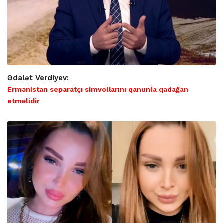
Ədalət Verdiyev:
Ermənistan separatçı simvollarını qanunla qadağan
etməlidir