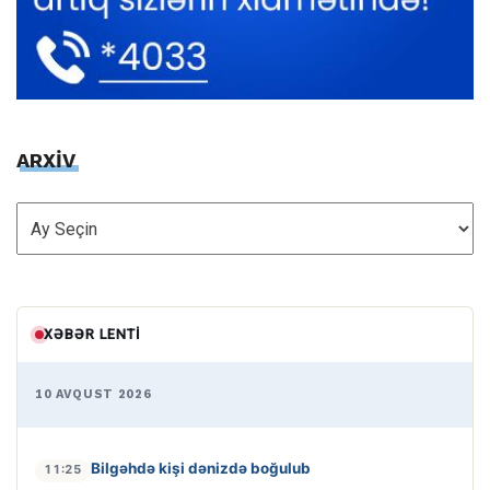
ARXİV
ARXİV
XƏBƏR LENTI
10 AVQUST 2026
Bilgəhdə kişi dənizdə boğulub
11:25