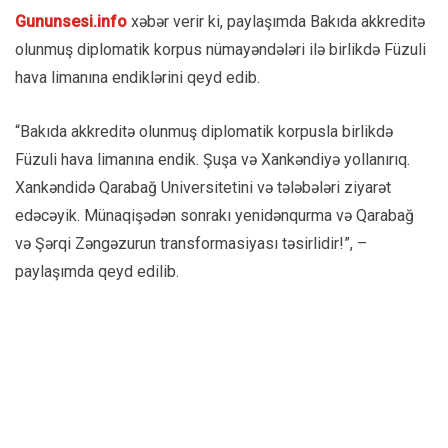
Gununsesi.info
xəbər verir ki, paylaşımda Bakıda akkreditə
olunmuş diplomatik korpus nümayəndələri ilə birlikdə Füzuli
hava limanına endiklərini qeyd edib.
“Bakıda akkreditə olunmuş diplomatik korpusla birlikdə
Füzuli hava limanına endik. Şuşa və Xankəndiyə yollanırıq.
Xankəndidə Qarabağ Universitetini və tələbələri ziyarət
edəcəyik. Münaqişədən sonrakı yenidənqurma və Qarabağ
və Şərqi Zəngəzurun transformasiyası təsirlidir!”, –
paylaşımda qeyd edilib.