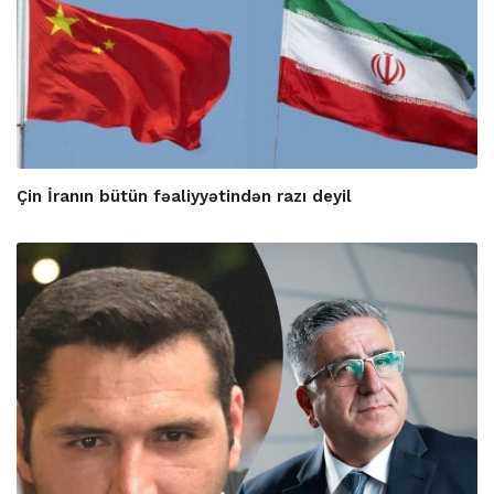
Çin İranın bütün fəaliyyətindən razı deyil