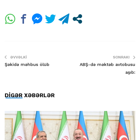
ƏVVƏLKI
SONRAKI
Şəkidə məhbus ölüb
ABŞ-də məktəb avtobusu
aşıb:
DİGƏR XƏBƏRLƏR