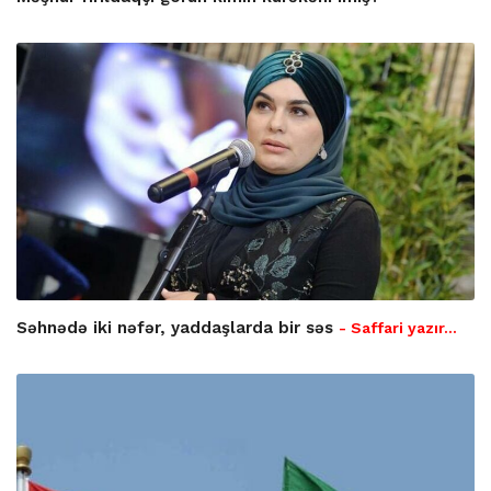
Səhnədə iki nəfər, yaddaşlarda bir səs
- Saffari yazır…