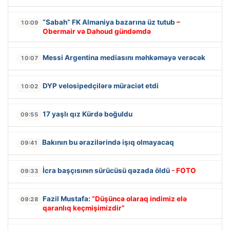
“Sabah” FK Almaniya bazarına üz tutub
–
10:09
Obermair və Dahoud gündəmdə
Messi Argentina mediasını məhkəməyə verəcək
10:07
DYP velosipedçilərə müraciət etdi
10:02
17 yaşlı qız Kürdə boğuldu
09:55
Bakının bu ərazilərində işıq olmayacaq
09:41
İcra başçısının sürücüsü qəzada öldü
- FOTO
09:33
Fazil Mustafa:
“Düşüncə olaraq indimiz elə
09:28
qaranlıq keçmişimizdir”