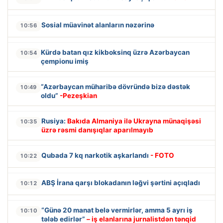
Sosial müavinət alanların nəzərinə
10:56
Kürdə batan qız kikboksinq üzrə Azərbaycan
10:54
çempionu imiş
“Azərbaycan müharibə dövründə bizə dəstək
10:49
oldu”
-Pezeşkian
Rusiya:
Bakıda Almaniya ilə Ukrayna münaqişəsi
10:35
üzrə rəsmi danışıqlar aparılmayıb
Qubada 7 kq narkotik aşkarlandı
- FOTO
10:22
ABŞ İrana qarşı blokadanın ləğvi şərtini açıqladı
10:12
“Günə 20 manat belə vermirlər, amma 5 ayrı iş
10:10
tələb edirlər”
– iş elanlarına jurnalistdən tənqid