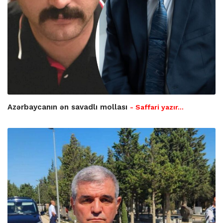
Azərbaycanın ən savadlı mollası
- Saffari yazır…