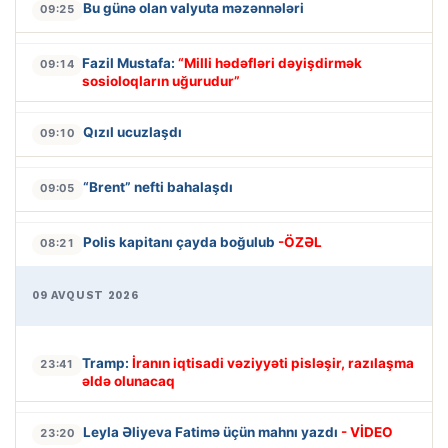
Bu günə olan valyuta məzənnələri
09:25
Fazil Mustafa:
“Milli hədəfləri dəyişdirmək
09:14
sosioloqların uğurudur”
Qızıl ucuzlaşdı
09:10
“Brent” nefti bahalaşdı
09:05
Polis kapitanı çayda boğulub
-ÖZƏL
08:21
09 AVQUST 2026
Tramp:
İranın iqtisadi vəziyyəti pisləşir, razılaşma
23:41
əldə olunacaq
Leyla Əliyeva Fatimə üçün mahnı yazdı
- VİDEO
23:20