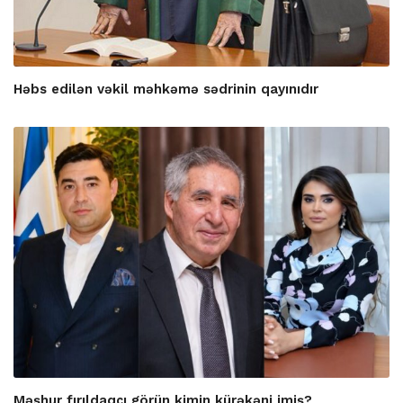
Həbs edilən vəkil məhkəmə sədrinin qayınıdır
Məşhur fırıldaqçı görün kimin kürəkəni imiş?