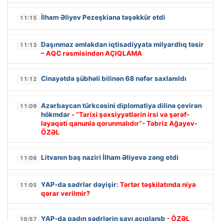
İlham Əliyev Pezeşkiana təşəkkür etdi
11:15
Daşınmaz əmlakdan iqtisadiyyata milyardlıq təsir
11:13
– AQC rəsmisindən AÇIQLAMA
Cinayətdə şübhəli bilinən 68 nəfər saxlanıldı
11:12
Azərbaycan türkcəsini diplomatiya dilinə çevirən
11:09
hökmdar
- “Tarixi şəxsiyyətlərin irsi və şərəf-
ləyaqəti qanunla qorunmalıdır”- Təbriz Ağayev-
ÖZƏL
Litvanın baş naziri İlham Əliyevə zəng etdi
11:08
YAP-da sədrlər dəyişir:
Tərtər təşkilatında niyə
11:05
qərar verilmir?
YAP-da qadın sədrlərin sayı açıqlanıb
- ÖZƏL
10:57