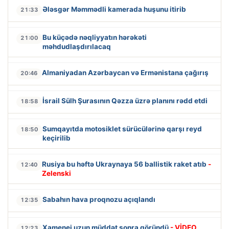
Ələsgər Məmmədli kamerada huşunu itirib
21:33
Bu küçədə nəqliyyatın hərəkəti
21:00
məhdudlaşdırılacaq
Almaniyadan Azərbaycan və Ermənistana çağırış
20:46
İsrail Sülh Şurasının Qəzza üzrə planını rədd etdi
18:58
Sumqayıtda motosiklet sürücülərinə qarşı reyd
18:50
keçirilib
Rusiya bu həftə Ukraynaya 56 ballistik raket atıb
-
12:40
Zelenski
Sabahın hava proqnozu açıqlandı
12:35
Xamenei uzun müddət sonra göründü
- VİDEO
12:23