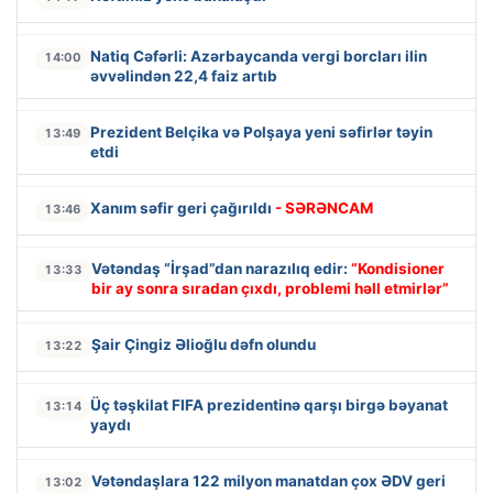
Natiq Cəfərli: Azərbaycanda vergi borcları ilin
14:00
əvvəlindən 22,4 faiz artıb
Prezident Belçika və Polşaya yeni səfirlər təyin
13:49
etdi
Xanım səfir geri çağırıldı
- SƏRƏNCAM
13:46
Vətəndaş “İrşad”dan narazılıq edir:
“Kondisioner
13:33
bir ay sonra sıradan çıxdı, problemi həll etmirlər”
Şair Çingiz Əlioğlu dəfn olundu
13:22
Üç təşkilat FIFA prezidentinə qarşı birgə bəyanat
13:14
yaydı
Vətəndaşlara 122 milyon manatdan çox ƏDV geri
13:02