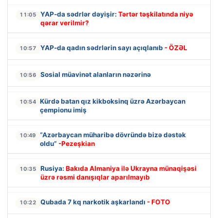
YAP-da sədrlər dəyişir:
Tərtər təşkilatında niyə
11:05
qərar verilmir?
YAP-da qadın sədrlərin sayı açıqlanıb
- ÖZƏL
10:57
Sosial müavinət alanların nəzərinə
10:56
Kürdə batan qız kikboksinq üzrə Azərbaycan
10:54
çempionu imiş
“Azərbaycan müharibə dövründə bizə dəstək
10:49
oldu”
-Pezeşkian
Rusiya:
Bakıda Almaniya ilə Ukrayna münaqişəsi
10:35
üzrə rəsmi danışıqlar aparılmayıb
Qubada 7 kq narkotik aşkarlandı
- FOTO
10:22