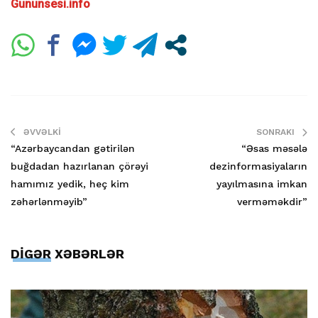
Gununsesi.info
ƏVVƏLKI
SONRAKI
“Azərbaycandan gətirilən
“Əsas məsələ
buğdadan hazırlanan çörəyi
dezinformasiyaların
hamımız yedik, heç kim
yayılmasına imkan
zəhərlənməyib”
verməməkdir”
DİGƏR XƏBƏRLƏR