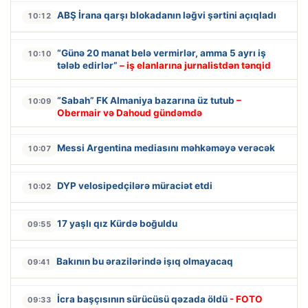
ABŞ İrana qarşı blokadanın ləğvi şərtini açıqladı
10:12
“Günə 20 manat belə vermirlər, amma 5 ayrı iş
10:10
tələb edirlər”
– iş elanlarına jurnalistdən tənqid
“Sabah” FK Almaniya bazarına üz tutub
–
10:09
Obermair və Dahoud gündəmdə
Messi Argentina mediasını məhkəməyə verəcək
10:07
DYP velosipedçilərə müraciət etdi
10:02
17 yaşlı qız Kürdə boğuldu
09:55
Bakının bu ərazilərində işıq olmayacaq
09:41
İcra başçısının sürücüsü qəzada öldü
- FOTO
09:33