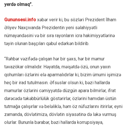
yerdə olmaq”.
Gununsesi.info
xəbər verir ki, bu sözləri Prezident İlham
Əliyev Naxçıvanda Prezidentin yeni səlahiyyətli
nümayəndəsini və bir sıra rayonların icra hakimiyyətlərinə
təyin olunan başçıları qəbul edərkən bildirib.
“Rəhbər vəzifədə çalışan hər bir şəxs, hər bir məmur
təvazökar olmalıdır. Həyatda, məişətdə özü, onun yaxın
qohumları özlərini elə aparmalıdırlar ki, bizim ümumi işimizə
heç bir irad tutulmasın. Əfsuslar olsun ki, bəzi hallarda
məmurlar özlərini cəmiyyətdə düzgün apara bilmirlər, ifrat
dərəcədə təkəbbürlülük göstərirlər, özlərini hamıdan üstün
tutmağa çalışırlar və beləliklə, həm öz nüfuzlarını itirirlər, eyni
zamanda, dövlətimizə, dövlətin siyasətinə də ləkə vurmuş
olurlar. Bununla bərabər, bəzi hallarda korrupsiyaya,