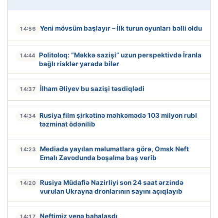
Yeni mövsüm başlayır – İlk turun oyunları bəlli oldu
14:56
Politoloq: “Məkkə sazişi” uzun perspektivdə İranla
14:44
bağlı risklər yarada bilər
İlham Əliyev bu sazişi təsdiqlədi
14:37
Rusiya film şirkətinə məhkəmədə 103 milyon rubl
14:34
təzminat ödənilib
Mediada yayılan məlumatlara görə, Omsk Neft
14:23
Emalı Zavodunda boşalma baş verib
Rusiya Müdafiə Nazirliyi son 24 saat ərzində
14:20
vurulan Ukrayna dronlarının sayını açıqlayıb
Neftimiz yenə bahalaşdı
14:17