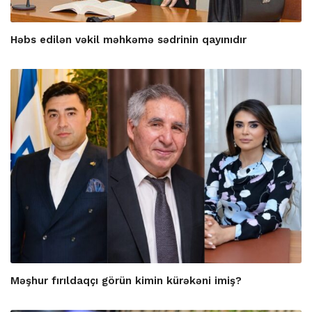
Həbs edilən vəkil məhkəmə sədrinin qayınıdır
Məşhur fırıldaqçı görün kimin kürəkəni imiş?