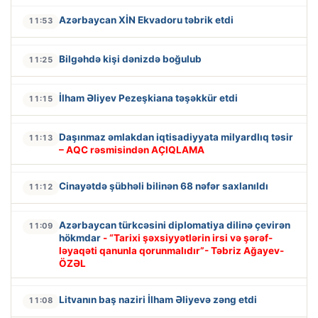
Azərbaycan XİN Ekvadoru təbrik etdi
11:53
Bilgəhdə kişi dənizdə boğulub
11:25
İlham Əliyev Pezeşkiana təşəkkür etdi
11:15
Daşınmaz əmlakdan iqtisadiyyata milyardlıq təsir
11:13
– AQC rəsmisindən AÇIQLAMA
Cinayətdə şübhəli bilinən 68 nəfər saxlanıldı
11:12
Azərbaycan türkcəsini diplomatiya dilinə çevirən
11:09
hökmdar
- “Tarixi şəxsiyyətlərin irsi və şərəf-
ləyaqəti qanunla qorunmalıdır”- Təbriz Ağayev-
ÖZƏL
Litvanın baş naziri İlham Əliyevə zəng etdi
11:08