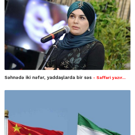
Səhnədə iki nəfər, yaddaşlarda bir səs
- Saffari yazır…