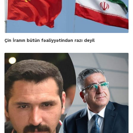
Çin İranın bütün fəaliyyətindən razı deyil