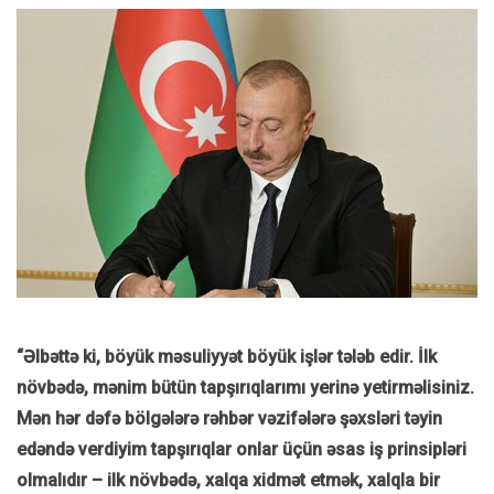
“Əlbəttə ki, böyük məsuliyyət böyük işlər tələb edir. İlk
növbədə, mənim bütün tapşırıqlarımı yerinə yetirməlisiniz.
Mən hər dəfə bölgələrə rəhbər vəzifələrə şəxsləri təyin
edəndə verdiyim tapşırıqlar onlar üçün əsas iş prinsipləri
olmalıdır – ilk növbədə, xalqa xidmət etmək, xalqla bir