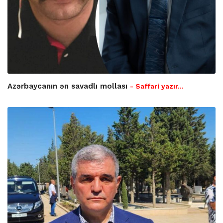
Azərbaycanın ən savadlı mollası
- Saffari yazır…