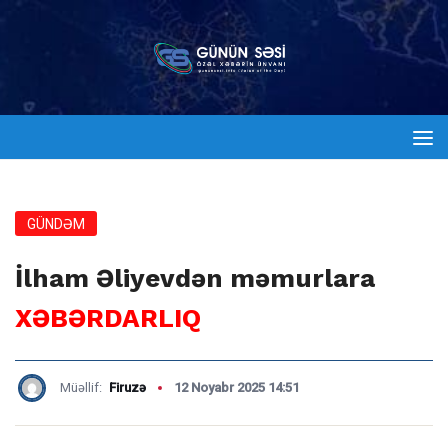
GÜNDƏM
İlham Əliyevdən məmurlara
XƏBƏRDARLIQ
Müəllif:
Firuzə
12 Noyabr 2025 14:51