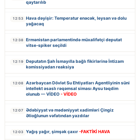
qaytarılıb
Hava dəyişir: Temperatur enəcək, leysan və dolu
12:53
yağacaq
Ermənistan parlamentində müxalifətçi deputat
12:38
vitse-spiker seçildi
Deputatın Şah İsmayılla bağlı fikirlərinə İntizam
12:19
komissiyadan reaksiya
Azərbaycan Dövlət Su Ehtiyatları Agentliyinin süni
12:08
intellekt əsaslı rəqəmsal siması Aysu təqdim
olunub — VİDEO
- VİDEO
Ədəbiyyat və mədəniyyət xadimləri Çingiz
12:07
Əlioğlunun vəfatından yazdılar
Yağış yağır, şimşək çaxır
-FAKTİKİ HAVA
12:03