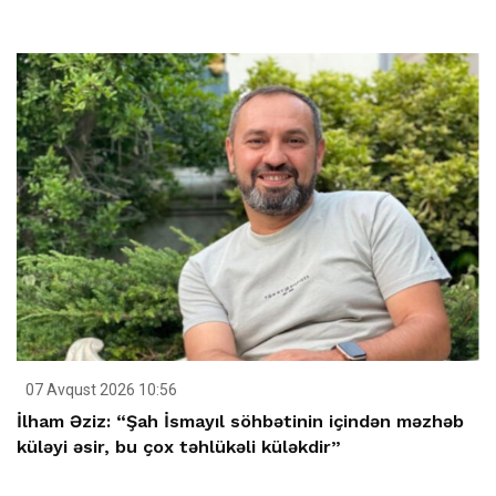
07 Avqust 2026 10:56
İlham Əziz: “Şah İsmayıl söhbətinin içindən məzhəb
küləyi əsir, bu çox təhlükəli küləkdir”