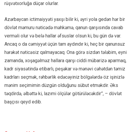
rüşvətxorluğa düçar olurlar.
Azərbaycan ictimaiyyəti yaxşı bilir ki, əyri yola gedən hər bir
dövlət məmuru nəticədə məhkəmə, qanun qarşısında cavab
verməli olur və belə hallar əfsuslar olsun ki, bu gün də var.
Ancaq o da cəmiyyət üçün tam aydındır ki, heç bir qanunsuz
hərəkət nəticəsiz qalmayacaq. Ona görə sizdən tələbim, eyni
zamanda, xoşagəlməz hallara qarşı ciddi mübarizə aparmaq,
kadr siyasətində etibarlı, peşəkar və mənəvi cəhətdən təmiz
kadrları seçmək, rəhbərlik edəcəyiniz bölgələrdə öz işinizlə
mənim seçimimin düzgün olduğunu sübut etməkdir. Əks
təqdirdə, əlbəttə ki, lazımi ölçülər götürüləcəkdir”, – dövlət
başçısı qeyd edib.