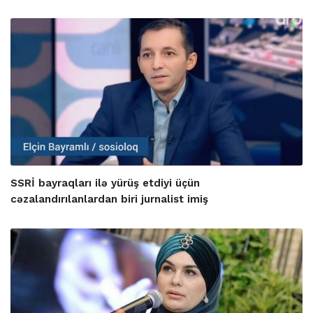
SSRİ bayraqları ilə yürüş etdiyi üçün
cəzalandırılanlardan biri jurnalist imiş