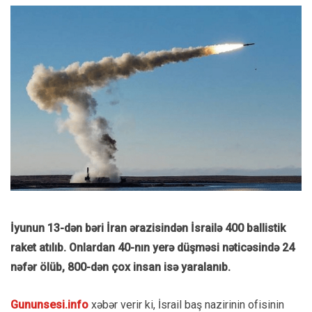
İyunun 13-dən bəri İran ərazisindən İsrailə 400 ballistik
raket atılıb. Onlardan 40-nın yerə düşməsi nəticəsində 24
nəfər ölüb, 800-dən çox insan isə yaralanıb.
Gununsesi.info
xəbər verir ki, İsrail baş nazirinin ofisinin