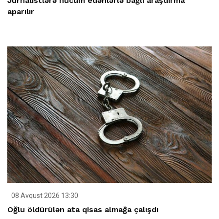
Jurnalistlərə hücum edənlərlə bağlı araşdırma
aparılır
08 Avqust 2026 13:30
Oğlu öldürülən ata qisas almağa çalışdı