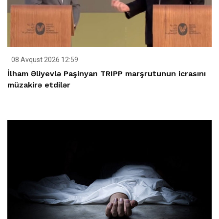
08 Avqust 2026 12:59
İlham Əliyevlə Paşinyan TRIPP marşrutunun icrasını
müzakirə etdilər