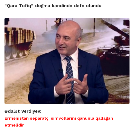
“Qara Tofiq” doğma kəndində dəfn olundu
Ədalət Verdiyev:
Ermənistan separatçı simvollarını qanunla qadağan
etməlidir