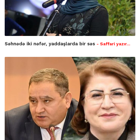
Səhnədə iki nəfər, yaddaşlarda bir səs
- Saffari yazır…