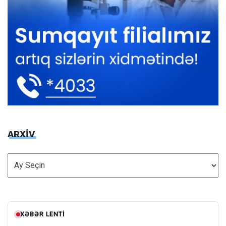
ARXİV
ARXİV
XƏBƏR LENTI