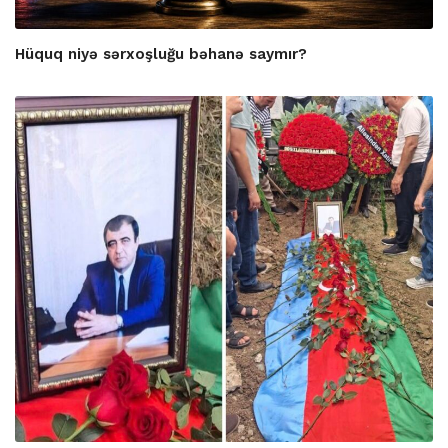
Hüquq niyə sərxoşluğu bəhanə saymır?