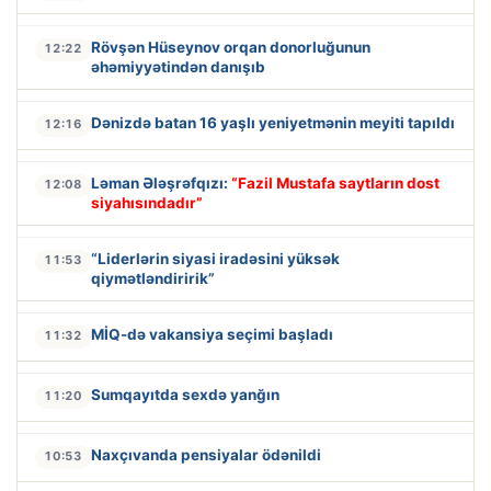
Rövşən Hüseynov orqan donorluğunun
12:22
əhəmiyyətindən danışıb
Dənizdə batan 16 yaşlı yeniyetmənin meyiti tapıldı
12:16
Ləman Ələşrəfqızı:
“Fazil Mustafa saytların dost
12:08
siyahısındadır”
“Liderlərin siyasi iradəsini yüksək
11:53
qiymətləndiririk”
MİQ-də vakansiya seçimi başladı
11:32
Sumqayıtda sexdə yanğın
11:20
Naxçıvanda pensiyalar ödənildi
10:53