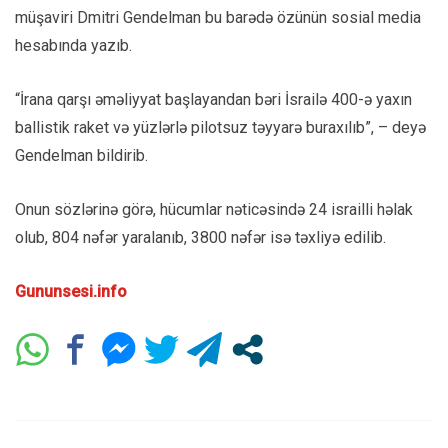
müşaviri Dmitri Gendelman bu barədə özünün sosial media
hesabında yazıb.
“İrana qarşı əməliyyat başlayandan bəri İsrailə 400-ə yaxın
ballistik raket və yüzlərlə pilotsuz təyyarə buraxılıb”, – deyə
Gendelman bildirib.
Onun sözlərinə görə, hücumlar nəticəsində 24 israilli həlak
olub, 804 nəfər yaralanıb, 3800 nəfər isə təxliyə edilib.
Gununsesi.info