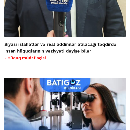
Siyasi islahatlar və real addımlar atılacağı təqdirdə
insan hüquqlarının vəziyyəti dəyişə bilər
- Hüquq müdafiəçisi