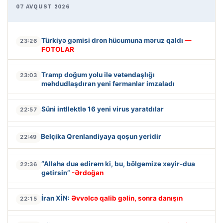
07 AVQUST 2026
Türkiyə gəmisi dron hücumuna məruz qaldı
—
23:26
FOTOLAR
Tramp doğum yolu ilə vətəndaşlığı
23:03
məhdudlaşdıran yeni fərmanlar imzaladı
Süni intllektlə 16 yeni virus yaratdılar
22:57
Belçika Qrenlandiyaya qoşun yeridir
22:49
“Allaha dua edirəm ki, bu, bölgəmizə xeyir-dua
22:36
gətirsin”
-Ərdoğan
İran XİN:
Əvvəlcə qalib gəlin, sonra danışın
22:15