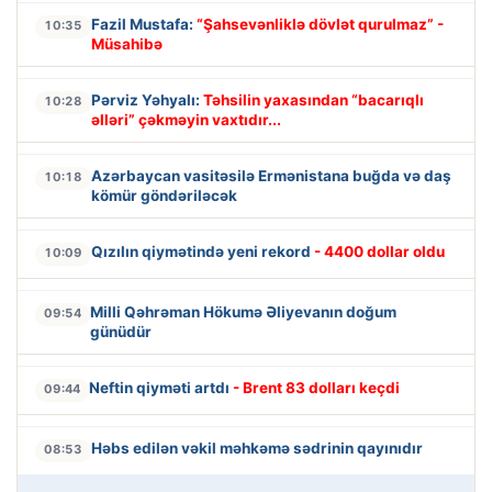
Fazil Mustafa:
“Şahsevənliklə dövlət qurulmaz” -
10:35
Müsahibə
Pərviz Yəhyalı:
Təhsilin yaxasından “bacarıqlı
10:28
əlləri” çəkməyin vaxtıdır...
Azərbaycan vasitəsilə Ermənistana buğda və daş
10:18
kömür göndəriləcək
Qızılın qiymətində yeni rekord
- 4400 dollar oldu
10:09
Milli Qəhrəman Hökumə Əliyevanın doğum
09:54
günüdür
Neftin qiyməti artdı
- Brent 83 dolları keçdi
09:44
Həbs edilən vəkil məhkəmə sədrinin qayınıdır
08:53