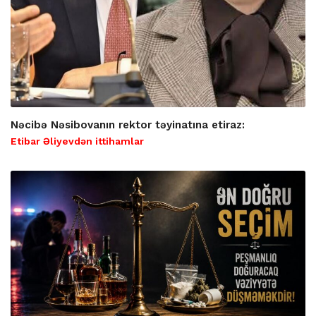
Nəcibə Nəsibovanın rektor təyinatına etiraz:
Etibar Əliyevdən ittihamlar