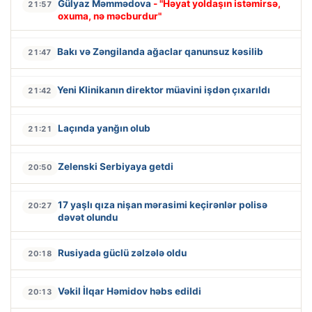
Gülyaz Məmmədova
- "Həyat yoldaşın istəmirsə,
21:57
oxuma, nə məcburdur"
Bakı və Zəngilanda ağaclar qanunsuz kəsilib
21:47
Yeni Klinikanın direktor müavini işdən çıxarıldı
21:42
Laçında yanğın olub
21:21
Zelenski Serbiyaya getdi
20:50
17 yaşlı qıza nişan mərasimi keçirənlər polisə
20:27
dəvət olundu
Rusiyada güclü zəlzələ oldu
20:18
Vəkil İlqar Həmidov həbs edildi
20:13