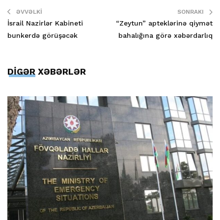
ƏVVƏLKI
SONRAKI
İsrail Nazirlər Kabineti
“Zeytun” apteklərinə qiymət
bunkerdə görüşəcək
bahalığına görə xəbərdarlıq
DİGƏR XƏBƏRLƏR