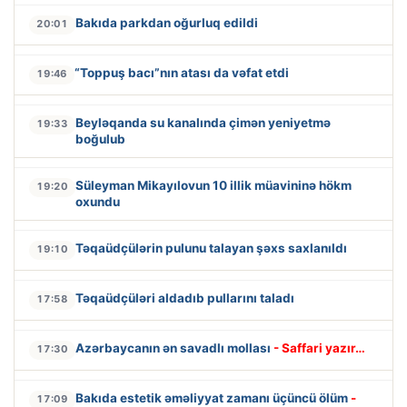
Bakıda parkdan oğurluq edildi
20:01
“Toppuş bacı”nın atası da vəfat etdi
19:46
Beyləqanda su kanalında çimən yeniyetmə
19:33
boğulub
Süleyman Mikayılovun 10 illik müavininə hökm
19:20
oxundu
Təqaüdçülərin pulunu talayan şəxs saxlanıldı
19:10
Təqaüdçüləri aldadıb pullarını taladı
17:58
Azərbaycanın ən savadlı mollası
- Saffari yazır…
17:30
Bakıda estetik əməliyyat zamanı üçüncü ölüm
-
17:09