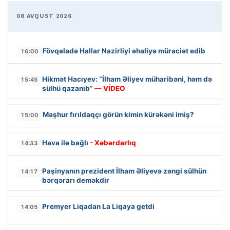
08 AVQUST 2026
Fövqəladə Hallar Nazirliyi əhaliyə müraciət edib
16:00
Hikmət Hacıyev: “İlham Əliyev müharibəni, həm də
15:45
sülhü qazanıb”
— VİDEO
Məşhur fırıldaqçı görün kimin kürəkəni imiş?
15:00
Hava ilə bağlı
- Xəbərdarlıq
14:33
Paşinyanın prezident İlham Əliyevə zəngi sülhün
14:17
bərqərarı deməkdir
Premyer Liqadan La Liqaya getdi
14:05