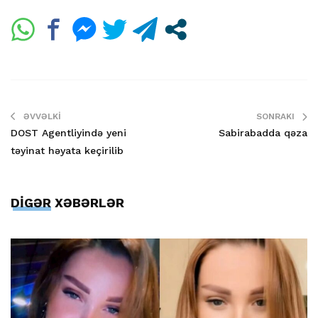
ƏVVƏLKI
SONRAKI
DOST Agentliyində yeni
Sabirabadda qəza
təyinat həyata keçirilib
DİGƏR XƏBƏRLƏR