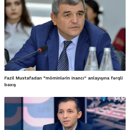
Fazil Mustafadan “möminlərin inancı” anlayışına fərqli
baxış