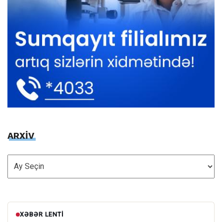
ARXİV
ARXİV
XƏBƏR LENTI