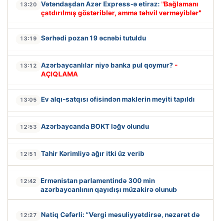
Vətəndaşdan Azər Express-ə etiraz:
"Bağlamanı
13:20
çatdırılmış göstəriblər, amma təhvil verməyiblər"
Sərhədi pozan 19 əcnəbi tutuldu
13:19
Azərbaycanlılar niyə banka pul qoymur?
-
13:12
AÇIQLAMA
Ev alqı-satqısı ofisindən maklerin meyiti tapıldı
13:05
Azərbaycanda BOKT ləğv olundu
12:53
Tahir Kərimliyə ağır itki üz verib
12:51
Ermənistan parlamentində 300 min
12:42
azərbaycanlının qayıdışı müzakirə olunub
Natiq Cəfərli: “Vergi məsuliyyətdirsə, nəzarət də
12:27