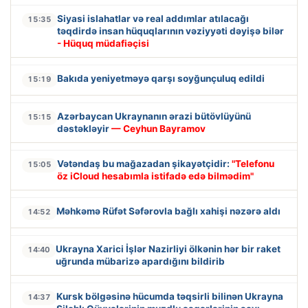
Siyasi islahatlar və real addımlar atılacağı
15:35
təqdirdə insan hüquqlarının vəziyyəti dəyişə bilər
- Hüquq müdafiəçisi
Bakıda yeniyetməyə qarşı soyğunçuluq edildi
15:19
Azərbaycan Ukraynanın ərazi bütövlüyünü
15:15
dəstəkləyir
— Ceyhun Bayramov
Vətəndaş bu mağazadan şikayətçidir:
"Telefonu
15:05
öz iCloud hesabımla istifadə edə bilmədim"
Məhkəmə Rüfət Səfərovla bağlı xahişi nəzərə aldı
14:52
Ukrayna Xarici İşlər Nazirliyi ölkənin hər bir raket
14:40
uğrunda mübarizə apardığını bildirib
Kursk bölgəsinə hücumda təqsirli bilinən Ukrayna
14:37