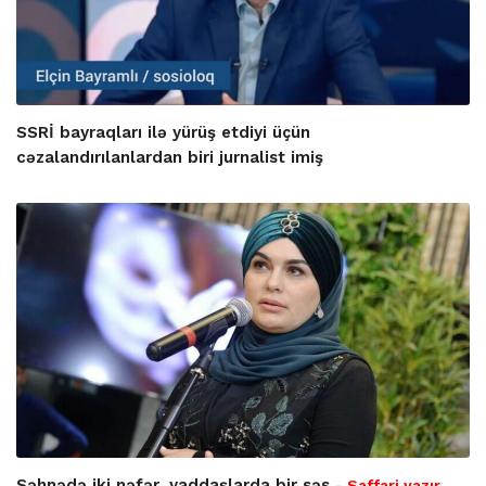
SSRİ bayraqları ilə yürüş etdiyi üçün
cəzalandırılanlardan biri jurnalist imiş
Səhnədə iki nəfər, yaddaşlarda bir səs
- Saffari yazır…