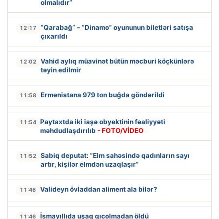
olmalıdır”
“Qarabağ” – “Dinamo” oyununun biletləri satışa
12:17
çıxarıldı
Vahid aylıq müavinət bütün məcburi köçkünlərə
12:02
təyin edilmir
Ermənistana 979 ton buğda göndərildi
11:58
Paytaxtda iki iaşə obyektinin fəaliyyəti
11:54
məhdudlaşdırılıb
- FOTO/VİDEO
Sabiq deputat: “Elm sahəsində qadınların sayı
11:52
artır, kişilər elmdən uzaqlaşır”
Valideyn övladdan aliment ala bilər?
11:48
İsmayıllıda uşaq qıcolmadan öldü
11:46