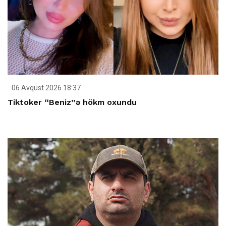
06 Avqust 2026 18:37
Tiktoker “Beniz”ə hökm oxundu