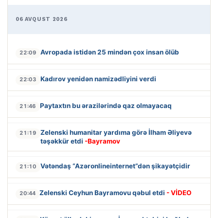
06 AVQUST 2026
Avropada istidən 25 mindən çox insan ölüb
22:09
Kadırov yenidən namizədliyini verdi
22:03
Paytaxtın bu ərazilərində qaz olmayacaq
21:46
Zelenski humanitar yardıma görə İlham Əliyevə
21:19
təşəkkür etdi
-Bayramov
Vətəndaş “Azəronlineinternet”dən şikayətçidir
21:10
Zelenski Ceyhun Bayramovu qəbul etdi
- VİDEO
20:44