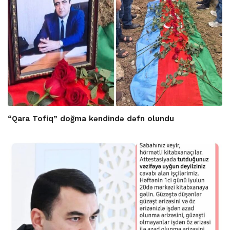
“Qara Tofiq” doğma kəndində dəfn olundu