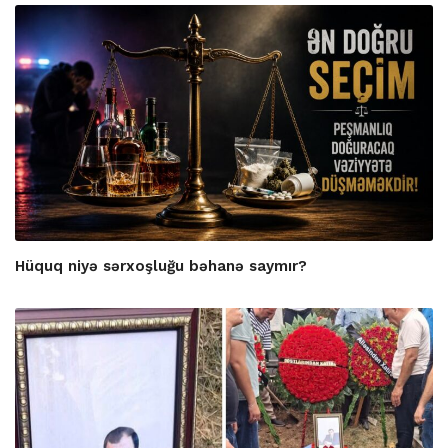
Hüquq niyə sərxoşluğu bəhanə saymır?