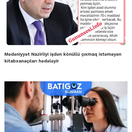
Mədəniyyət Nazirliyi işdən könüllü çıxmaq istəməyən
kitabxanaçıları hədələyir