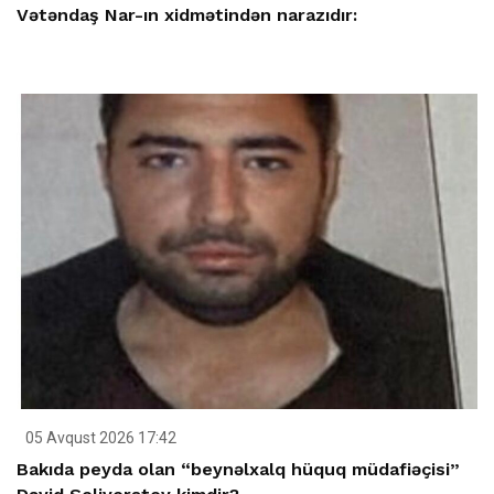
Vətəndaş Nar-ın xidmətindən narazıdır:
05 Avqust 2026 17:42
Bakıda peyda olan “beynəlxalq hüquq müdafiəçisi”