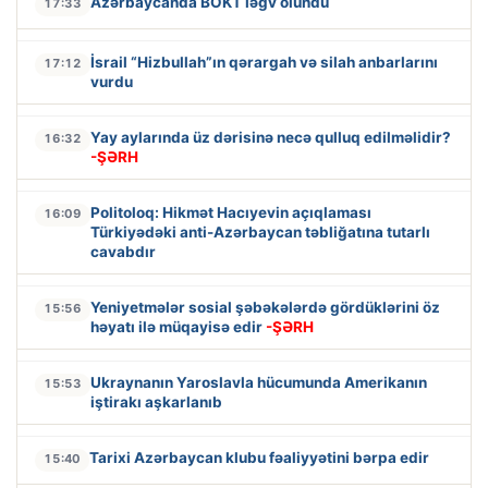
Azərbaycanda BOKT ləğv olundu
17:33
İsrail “Hizbullah”ın qərargah və silah anbarlarını
17:12
vurdu
Yay aylarında üz dərisinə necə qulluq edilməlidir?
16:32
-ŞƏRH
Politoloq: Hikmət Hacıyevin açıqlaması
16:09
Türkiyədəki anti-Azərbaycan təbliğatına tutarlı
cavabdır
Yeniyetmələr sosial şəbəkələrdə gördüklərini öz
15:56
həyatı ilə müqayisə edir
-ŞƏRH
Ukraynanın Yaroslavla hücumunda Amerikanın
15:53
iştirakı aşkarlanıb
Tarixi Azərbaycan klubu fəaliyyətini bərpa edir
15:40