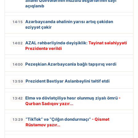
Silahlı Qüvvələrinin muzdlu əsgərlərinin sayı
açıqlanıb
Azərbaycanda əhalinin yarısı artıq çəkidən
14:15
əziyyət çəkir
AZAL rəhbərliyində dəyişiklik:
Təyinat səlahiyyəti
14:02
Prezidentə verildi
Pezeşkian Azərbaycanla bağlı tapşırıq verdi
14:00
Prezident Bəxtiyar Aslanbəylini təltif etdi
13:59
Elmə və dövlətçiliyə həsr olunmuş ziyalı ömrü
-
13:42
Qurban Sadıqov yazır...
“TikTok” və “Çılğın dondurmaçı”
- Qismət
13:29
Rüstəmov yazır…