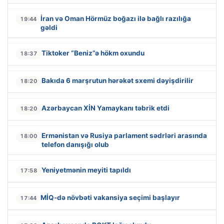
İran və Oman Hörmüz boğazı ilə bağlı razılığa
19:44
gəldi
Tiktoker “Beniz”ə hökm oxundu
18:37
Bakıda 6 marşrutun hərəkət sxemi dəyişdirilir
18:20
Azərbaycan XİN Yamaykanı təbrik etdi
18:20
Ermənistan və Rusiya parlament sədrləri arasında
18:00
telefon danışığı olub
Yeniyetmənin meyiti tapıldı
17:58
MİQ-də növbəti vakansiya seçimi başlayır
17:44