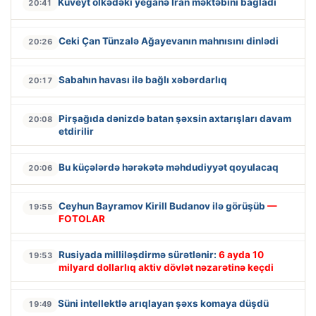
Küveyt ölkədəki yeganə İran məktəbini bağladı
20:41
Ceki Çan Tünzalə Ağayevanın mahnısını dinlədi
20:26
Sabahın havası ilə bağlı xəbərdarlıq
20:17
Pirşağıda dənizdə batan şəxsin axtarışları davam
20:08
etdirilir
Bu küçələrdə hərəkətə məhdudiyyət qoyulacaq
20:06
Ceyhun Bayramov Kirill Budanov ilə görüşüb
—
19:55
FOTOLAR
Rusiyada milliləşdirmə sürətlənir:
6 ayda 10
19:53
milyard dollarlıq aktiv dövlət nəzarətinə keçdi
Süni intellektlə arıqlayan şəxs komaya düşdü
19:49