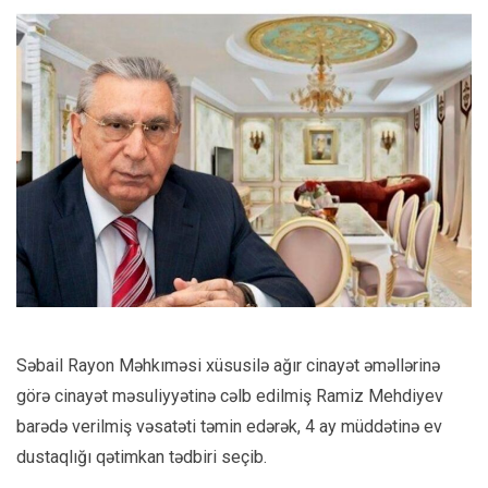
Səbail Rayon Məhkıməsi xüsusilə ağır cinayət əməllərinə
görə cinayət məsuliyyətinə cəlb edilmiş Ramiz Mehdiyev
barədə verilmiş vəsatəti təmin edərək, 4 ay müddətinə ev
dustaqlığı qətimkan tədbiri seçib.