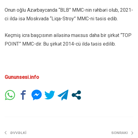
Onun oğlu Azərbaycanda “BLB” MMC-nin rəhbəri olub, 2021-
ci ildə isə Moskvada “Liqa-Stroy” MMC-ni təsis edib.
Keçmiş icra başçısının ailəsinə məxsus daha bir şirkət “TOP
POINT” MMC-dir. Bu şirkət 2014-cü ildə təsis edilib.
Gununsesi.info
ƏVVƏLKI
SONRAKI