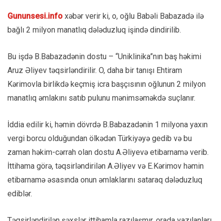
Gununsesi.info
xəbər verir ki, o, oğlu Babəli Babazadə ilə
bağlı 2 milyon manatlıq dələduzluq işində dindirilib.
Bu işdə B.Babazadənin dostu – “Uniklinika”nın baş həkimi
Aruz Əliyev təqsirləndirilir. O, daha bir tanışı Ehtiram
Kərimovla birlikdə keçmiş icra başçısının oğlunun 2 milyon
manatlıq əmlakını satıb pulunu mənimsəməkdə suçlanır.
İddia edilir ki, həmin dövrdə B.Babazadənin 1 milyona yaxın
vergi borcu olduğundan ölkədən Türkiyəyə gedib və bu
zaman həkim-cərrah olan dostu A.Əliyevə etibarnamə verib.
İttihama görə, təqsirləndirilən A.Əliyev və E.Kərimov həmin
etibarnamə əsasında onun əmlaklarını sataraq dələduzluq
ediblər.
Təqsirləndirilən şəxslər ittihamla razılaşmır, orada yazılanları