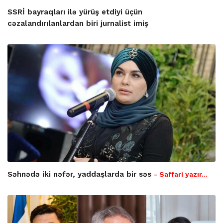
SSRİ bayraqları ilə yürüş etdiyi üçün
cəzalandırılanlardan biri jurnalist imiş
Səhnədə iki nəfər, yaddaşlarda bir səs
- Saffari yazır…