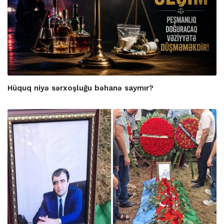
Hüquq niyə sərxoşluğu bəhanə saymır?