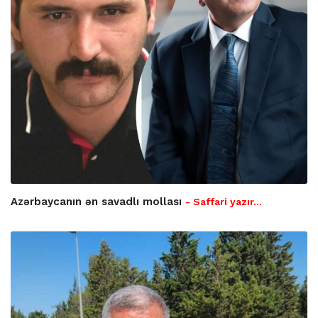
Azərbaycanın ən savadlı mollası
- Saffari yazır…