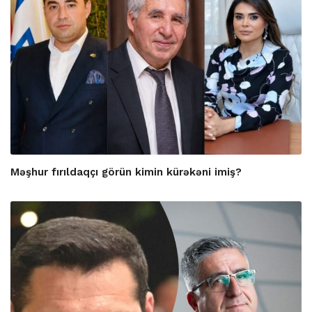
Məşhur fırıldaqçı görün kimin kürəkəni imiş?