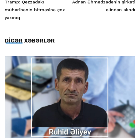
Tramp: Qəzzadakı
Adnan Əhmədzadənin şirkəti
müharibənin bitməsinə çox
əlindən alındı
yaxınıq
DİGƏR XƏBƏRLƏR