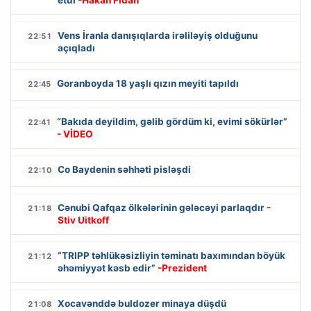
Vens İranla danışıqlarda irəliləyiş olduğunu
22:51
açıqladı
Goranboyda 18 yaşlı qızın meyiti tapıldı
22:45
“Bakıda deyildim, gəlib gördüm ki, evimi sökürlər”
22:41
- VİDEO
Co Baydenin səhhəti pisləşdi
22:10
Cənubi Qafqaz ölkələrinin gələcəyi parlaqdır
-
21:18
Stiv Uitkoff
“TRIPP təhlükəsizliyin təminatı baxımından böyük
21:12
əhəmiyyət kəsb edir”
-Prezident
Xocavənddə buldozer minaya düşdü
21:08