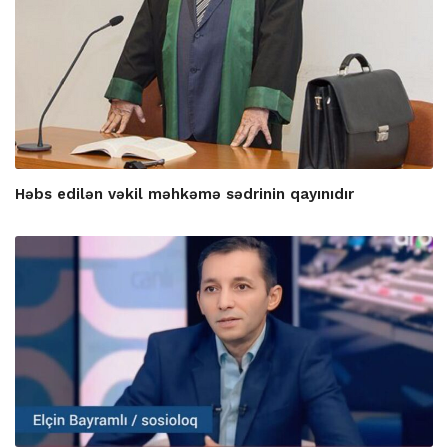
Həbs edilən vəkil məhkəmə sədrinin qayınıdır