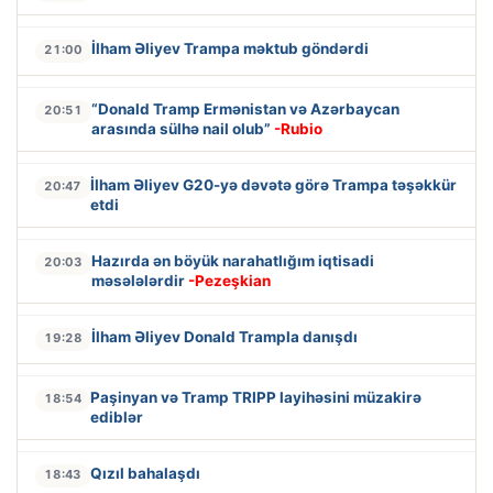
İlham Əliyev Trampa məktub göndərdi
21:00
“Donald Tramp Ermənistan və Azərbaycan
20:51
arasında sülhə nail olub”
-Rubio
İlham Əliyev G20-yə dəvətə görə Trampa təşəkkür
20:47
etdi
Hazırda ən böyük narahatlığım iqtisadi
20:03
məsələlərdir
-Pezeşkian
İlham Əliyev Donald Trampla danışdı
19:28
Paşinyan və Tramp TRIPP layihəsini müzakirə
18:54
ediblər
Qızıl bahalaşdı
18:43