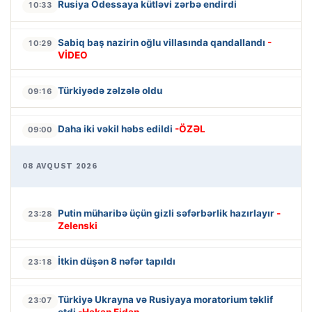
Rusiya Odessaya kütləvi zərbə endirdi
10:33
Sabiq baş nazirin oğlu villasında qandallandı
-
10:29
VİDEO
Türkiyədə zəlzələ oldu
09:16
Daha iki vəkil həbs edildi
-ÖZƏL
09:00
08 AVQUST 2026
Putin müharibə üçün gizli səfərbərlik hazırlayır
-
23:28
Zelenski
İtkin düşən 8 nəfər tapıldı
23:18
Türkiyə Ukrayna və Rusiyaya moratorium təklif
23:07
etdi
-Hakan Fidan