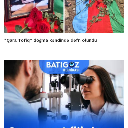
“Qara Tofiq” doğma kəndində dəfn olundu