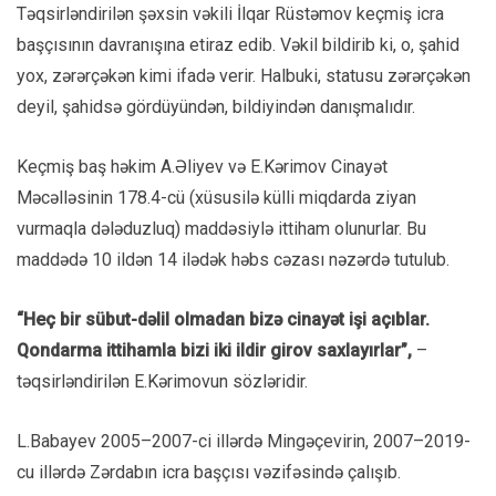
Təqsirləndirilən şəxsin vəkili İlqar Rüstəmov keçmiş icra
başçısının davranışına etiraz edib. Vəkil bildirib ki, o, şahid
yox, zərərçəkən kimi ifadə verir. Halbuki, statusu zərərçəkən
deyil, şahidsə gördüyündən, bildiyindən danışmalıdır.
Keçmiş baş həkim A.Əliyev və E.Kərimov Cinayət
Məcəlləsinin 178.4-cü (xüsusilə külli miqdarda ziyan
vurmaqla dələduzluq) maddəsiylə ittiham olunurlar. Bu
maddədə 10 ildən 14 ilədək həbs cəzası nəzərdə tutulub.
“Heç bir sübut-dəlil olmadan bizə cinayət işi açıblar.
Qondarma ittihamla bizi iki ildir girov saxlayırlar”,
–
təqsirləndirilən E.Kərimovun sözləridir.
L.Babayev 2005–2007-ci illərdə Mingəçevirin, 2007–2019-
cu illərdə Zərdabın icra başçısı vəzifəsində çalışıb.