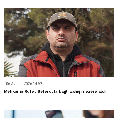
06 Avqust 2026 14:52
Məhkəmə Rüfət Səfərovla bağlı xahişi nəzərə aldı