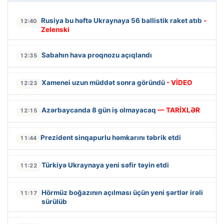
Rusiya bu həftə Ukraynaya 56 ballistik raket atıb
-
12:40
Zelenski
Sabahın hava proqnozu açıqlandı
12:35
Xamenei uzun müddət sonra göründü
- VİDEO
12:23
Azərbaycanda 8 gün iş olmayacaq
— TARİXLƏR
12:15
Prezident sinqapurlu həmkarını təbrik etdi
11:44
Türkiyə Ukraynaya yeni səfir təyin etdi
11:22
Hörmüz boğazının açılması üçün yeni şərtlər irəli
11:17
sürülüb