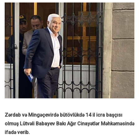
Zərdab və Mingəçevirdə bütövlükdə 14 il icra başçısı
olmuş Lütvəli Babayev Bakı Ağır Cinayətlər Məhkəməsində
ifadə verib.