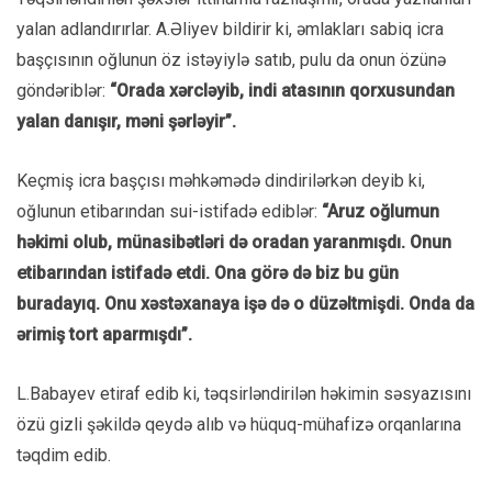
yalan adlandırırlar. A.Əliyev bildirir ki, əmlakları sabiq icra
başçısının oğlunun öz istəyiylə satıb, pulu da onun özünə
göndəriblər:
“Orada xərcləyib, indi atasının qorxusundan
yalan danışır, məni şərləyir”.
Keçmiş icra başçısı məhkəmədə dindirilərkən deyib ki,
oğlunun etibarından sui-istifadə ediblər:
“Aruz oğlumun
həkimi olub, münasibətləri də oradan yaranmışdı. Onun
etibarından istifadə etdi. Ona görə də biz bu gün
buradayıq. Onu xəstəxanaya işə də o düzəltmişdi. Onda da
ərimiş tort aparmışdı”.
L.Babayev etiraf edib ki, təqsirləndirilən həkimin səsyazısını
özü gizli şəkildə qeydə alıb və hüquq-mühafizə orqanlarına
təqdim edib.