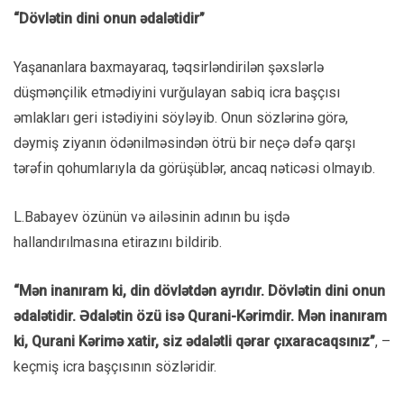
“Dövlətin dini onun ədalətidir”
Yaşananlara baxmayaraq, təqsirləndirilən şəxslərlə
düşmənçilik etmədiyini vurğulayan sabiq icra başçısı
əmlakları geri istədiyini söyləyib. Onun sözlərinə görə,
dəymiş ziyanın ödənilməsindən ötrü bir neçə dəfə qarşı
tərəfin qohumlarıyla da görüşüblər, ancaq nəticəsi olmayıb.
L.Babayev özünün və ailəsinin adının bu işdə
hallandırılmasına etirazını bildirib.
“Mən inanıram ki, din dövlətdən ayrıdır. Dövlətin dini onun
ədalətidir. Ədalətin özü isə Qurani-Kərimdir. Mən inanıram
ki, Qurani Kərimə xatir, siz ədalətli qərar çıxaracaqsınız”
, –
keçmiş icra başçısının sözləridir.