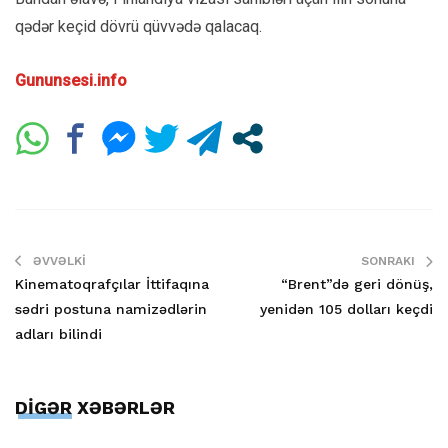
qədər keçid dövrü qüvvədə qalacaq.
Gununsesi.info
ƏVVƏLKI
SONRAKI
Kinematoqrafçılar İttifaqına
“Brent”də geri dönüş,
sədri postuna namizədlərin
yenidən 105 dolları keçdi
adları bilindi
DİGƏR XƏBƏRLƏR