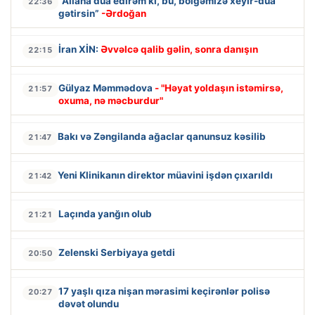
“Allaha dua edirəm ki, bu, bölgəmizə xeyir-dua
22:36
gətirsin”
-Ərdoğan
İran XİN:
Əvvəlcə qalib gəlin, sonra danışın
22:15
Gülyaz Məmmədova
- "Həyat yoldaşın istəmirsə,
21:57
oxuma, nə məcburdur"
Bakı və Zəngilanda ağaclar qanunsuz kəsilib
21:47
Yeni Klinikanın direktor müavini işdən çıxarıldı
21:42
Laçında yanğın olub
21:21
Zelenski Serbiyaya getdi
20:50
17 yaşlı qıza nişan mərasimi keçirənlər polisə
20:27
dəvət olundu