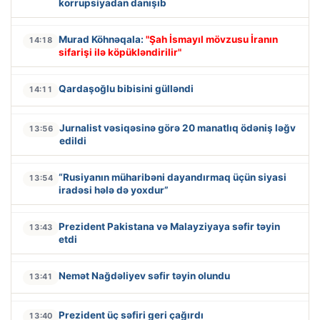
korrupsiyadan danışıb
Murad Köhnəqala:
"Şah İsmayıl mövzusu İranın
14:18
sifarişi ilə köpükləndirilir"
Qardaşoğlu bibisini gülləndi
14:11
Jurnalist vəsiqəsinə görə 20 manatlıq ödəniş ləğv
13:56
edildi
“Rusiyanın müharibəni dayandırmaq üçün siyasi
13:54
iradəsi hələ də yoxdur”
Prezident Pakistana və Malayziyaya səfir təyin
13:43
etdi
Nemət Nağdəliyev səfir təyin olundu
13:41
Prezident üç səfiri geri çağırdı
13:40