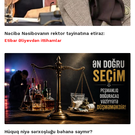
Nəcibə Nəsibovanın rektor təyinatına etiraz:
Etibar Əliyevdən ittihamlar
Hüquq niyə sərxoşluğu bəhanə saymır?