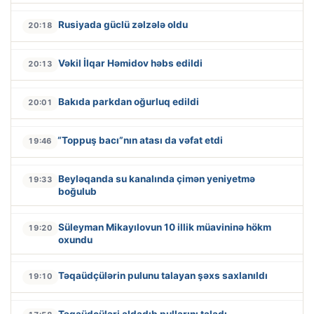
Rusiyada güclü zəlzələ oldu
20:18
Vəkil İlqar Həmidov həbs edildi
20:13
Bakıda parkdan oğurluq edildi
20:01
“Toppuş bacı”nın atası da vəfat etdi
19:46
Beyləqanda su kanalında çimən yeniyetmə
19:33
boğulub
Süleyman Mikayılovun 10 illik müavininə hökm
19:20
oxundu
Təqaüdçülərin pulunu talayan şəxs saxlanıldı
19:10
Təqaüdçüləri aldadıb pullarını taladı