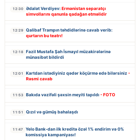
Ədalət Verdiyev:
Ermənistan separatçı
12:30
simvollarını qanunla qadağan etməlidir
Qalibaf Trampın təhdidlərinə cavab verib:
12:29
qurtarın bu teatrı!
Fazil Mustafa Şah İsmayıl müzakirələrinə
12:18
münasibət bildirdi
Kartdan istədiyiniz qədər köçürmə edə bilərsiniz
-
12:01
Rəsmi cavab
Bakıda vəzifəli şəxsin meyiti tapıldı
- FOTO
11:53
Qızıl və gümüş bahalaşdı
11:51
Yelo Bank-dan ilk kreditə özəl 1% endirim və 0%
11:47
komissiya kampaniyası!