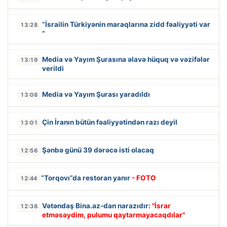
“İsrailin Türkiyənin maraqlarına zidd fəaliyyəti var
13:28
“
Media və Yayım Şurasına əlavə hüquq və vəzifələr
13:19
verildi
Media və Yayım Şurası yaradıldı
13:08
Çin İranın bütün fəaliyyətindən razı deyil
13:01
Şənbə günü 39 dərəcə isti olacaq
12:56
“Torqovı”da restoran yanır
- FOTO
12:44
Vətəndaş Bina.az-dan narazıdır:
"İsrar
12:38
etməsəydim, pulumu qaytarmayacaqdılar"