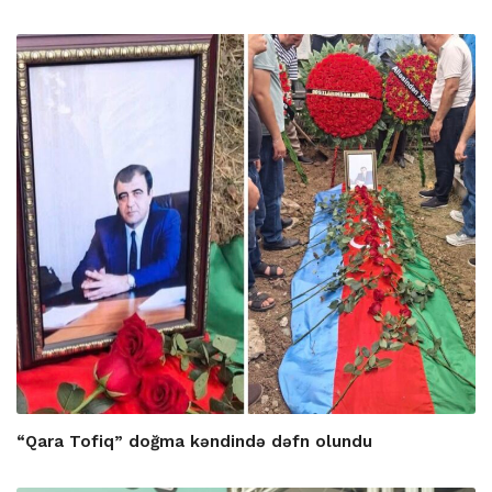
“Qara Tofiq” doğma kəndində dəfn olundu