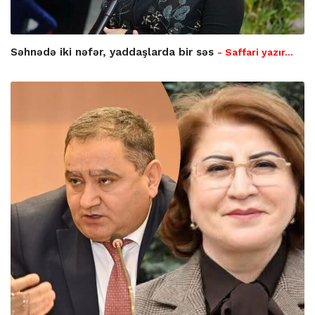
Səhnədə iki nəfər, yaddaşlarda bir səs
- Saffari yazır…