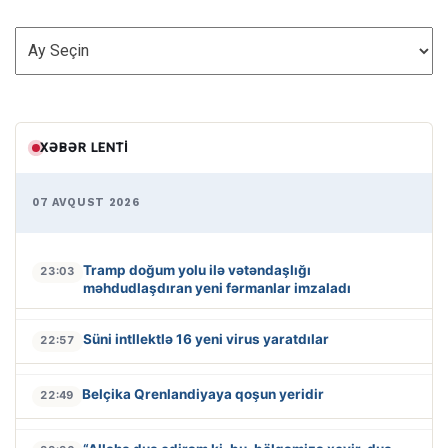
ARXİV
XƏBƏR LENTI
07 AVQUST 2026
Tramp doğum yolu ilə vətəndaşlığı
23:03
məhdudlaşdıran yeni fərmanlar imzaladı
Süni intllektlə 16 yeni virus yaratdılar
22:57
Belçika Qrenlandiyaya qoşun yeridir
22:49