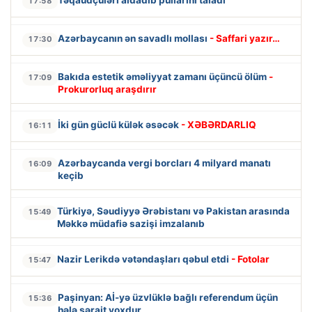
17:58
Azərbaycanın ən savadlı mollası
- Saffari yazır…
17:30
Bakıda estetik əməliyyat zamanı üçüncü ölüm
-
17:09
Prokurorluq araşdırır
İki gün güclü külək əsəcək
- XƏBƏRDARLIQ
16:11
Azərbaycanda vergi borcları 4 milyard manatı
16:09
keçib
Türkiyə, Səudiyyə Ərəbistanı və Pakistan arasında
15:49
Məkkə müdafiə sazişi imzalanıb
Nazir Lerikdə vətəndaşları qəbul etdi
- Fotolar
15:47
Paşinyan: Aİ-yə üzvlüklə bağlı referendum üçün
15:36
hələ şərait yoxdur