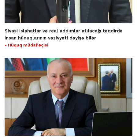
Siyasi islahatlar və real addımlar atılacağı təqdirdə
insan hüquqlarının vəziyyəti dəyişə bilər
- Hüquq müdafiəçisi