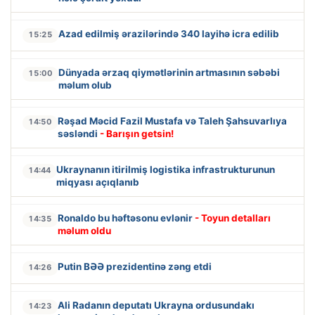
Azad edilmiş ərazilərində 340 layihə icra edilib
15:25
Dünyada ərzaq qiymətlərinin artmasının səbəbi
15:00
məlum olub
Rəşad Məcid Fazil Mustafa və Taleh Şahsuvarlıya
14:50
səsləndi
- Barışın getsin!
Ukraynanın itirilmiş logistika infrastrukturunun
14:44
miqyası açıqlanıb
Ronaldo bu həftəsonu evlənir
- Toyun detalları
14:35
məlum oldu
Putin BƏƏ prezidentinə zəng etdi
14:26
Ali Radanın deputatı Ukrayna ordusundakı
14:23