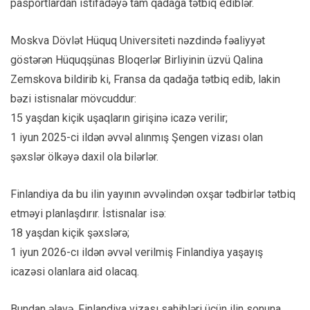
pasportlardan istifadəyə tam qadağa tətbiq ediblər.
Moskva Dövlət Hüquq Universiteti nəzdində fəaliyyət
göstərən Hüquqşünas Bloqerlər Birliyinin üzvü Qalina
Zemskova bildirib ki, Fransa da qadağa tətbiq edib, lakin
bəzi istisnalar mövcuddur:
15 yaşdan kiçik uşaqların girişinə icazə verilir;
1 iyun 2025-ci ildən əvvəl alınmış Şengen vizası olan
şəxslər ölkəyə daxil ola bilərlər.
Finlandiya da bu ilin yayının əvvəlindən oxşar tədbirlər tətbiq
etməyi planlaşdırır. İstisnalar isə:
18 yaşdan kiçik şəxslərə;
1 iyun 2026-cı ildən əvvəl verilmiş Finlandiya yaşayış
icazəsi olanlara aid olacaq.
Bundan əlavə, Finlandiya vizası sahibləri üçün ilin sonuna