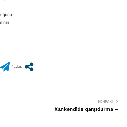
lduğunu
mının
SONRAKI
Xankəndidə qarşıdurma –