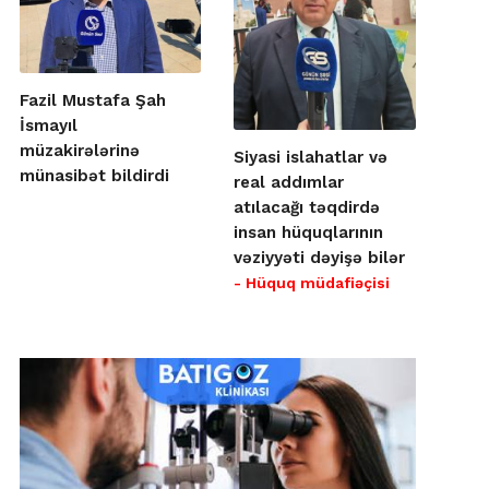
Fazil Mustafa Şah
İsmayıl
müzakirələrinə
Siyasi islahatlar və
münasibət bildirdi
real addımlar
atılacağı təqdirdə
insan hüquqlarının
vəziyyəti dəyişə bilər
- Hüquq müdafiəçisi