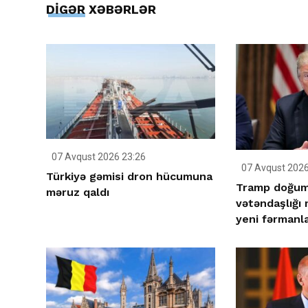
DİGƏR XƏBƏRLƏR
07 Avqust 2026 23:26
07 Avqust 2026
Türkiyə gəmisi dron hücumuna
Tramp doğum 
məruz qaldı
vətəndaşlığı
yeni fərmanla