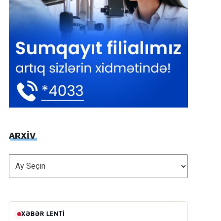
ARXİV
ARXİV
XƏBƏR LENTI