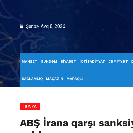
Şənbə, Avq 8, 2026
MANŞET
GÜNDƏM
SİYASƏT
İQTİSADİYYAT
CƏMİYYƏT
SAĞLAMLIQ
MAQAZİN
MARAQLI
DÜNYA
ABŞ İrana qarşı sanksi