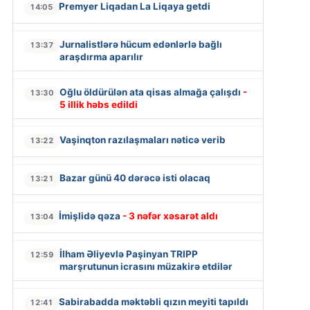
Premyer Liqadan La Liqaya getdi
14:05
Jurnalistlərə hücum edənlərlə bağlı
13:37
araşdırma aparılır
Oğlu öldürülən ata qisas almağa çalışdı
-
13:30
5 illik həbs edildi
Vaşinqton razılaşmaları nəticə verib
13:22
Bazar günü 40 dərəcə isti olacaq
13:21
İmişlidə qəza
- 3 nəfər xəsarət aldı
13:04
İlham Əliyevlə Paşinyan TRIPP
12:59
marşrutunun icrasını müzakirə etdilər
Sabirabadda məktəbli qızın meyiti tapıldı
12:41