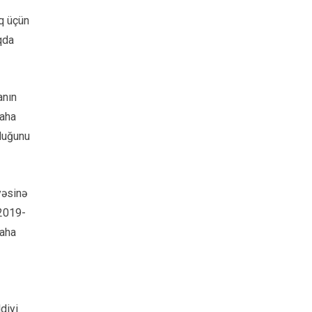
q üçün
qda
anın
daha
duğunu
yəsinə
 2019-
daha
diyi