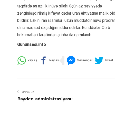
təqdirdə ən azı iki nüvə silahı üçün az səviyyədə
zənginləşdirilmiş kifayət qədər uran ehtiyatına malik o
bildirir. Lakin İran rəsmiləri uzun müddətdir nüvə proqra
dinc məqsəd daşıdığını iddia edirlər. Bu iddialar Qərb
hökumətləri tərəfindən şübhə ilə qarşılanıb.
Gununsesi.info
ƏVVƏLKI
Bayden administrasiyası: