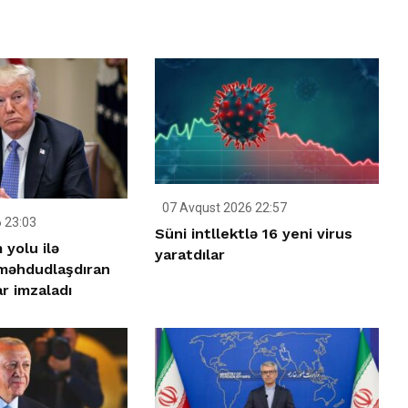
07 Avqust 2026 22:57
 23:03
Süni intllektlə 16 yeni virus
yolu ilə
yaratdılar
 məhdudlaşdıran
r imzaladı