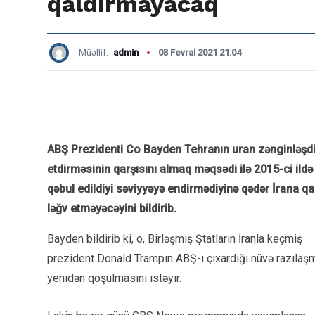
qaldırmayacaq
Müəllif:
admin
08 Fevral 2021 21:04
ABŞ Prezidenti Co Bayden Tehranın uran zənginləşdiri
etdirməsinin qarşısını almaq məqsədi ilə 2015-ci il
qəbul edildiyi səviyyəyə endirmədiyinə qədər İrana qar
ləğv etməyəcəyini bildirib.
Bayden bildirib ki, o, Birləşmiş Ştatların İranla keçmiş
prezident Donald Trampın ABŞ-ı çıxardığı nüvə razılaş
yenidən qoşulmasını istəyir.