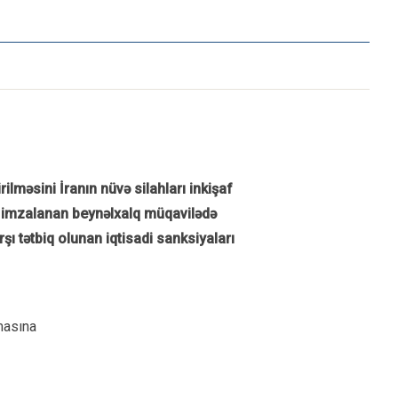
lməsini İranın nüvə silahları inkişaf
də imzalanan beynəlxalq müqavilədə
şı tətbiq olunan iqtisadi sanksiyaları
masına