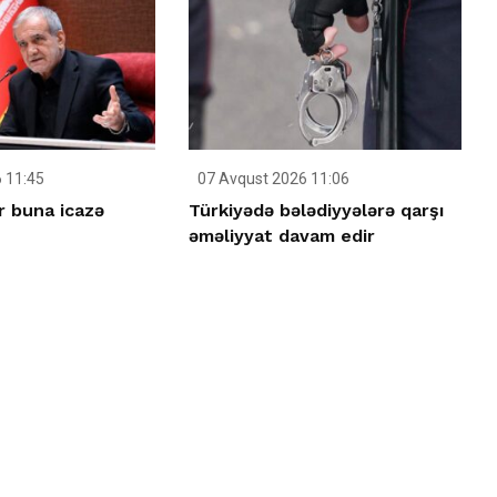
 11:45
07 Avqust 2026 11:06
r buna icazə
Türkiyədə bələdiyyələrə qarşı
əməliyyat davam edir