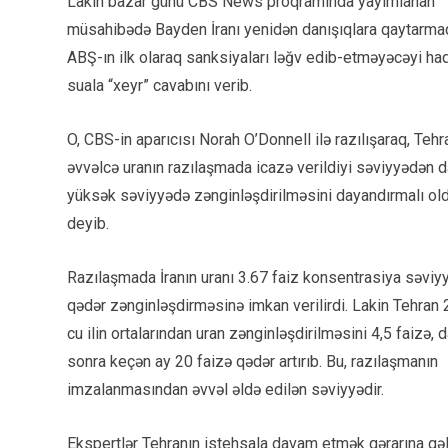
Lakin bazar günü CBS News proqramında yayımlanan
müsahibədə Bayden İranı yenidən danışıqlara qaytarma
ABŞ-ın ilk olaraq sanksiyaları ləğv edib-etməyəcəyi ha
suala “xeyr” cavabını verib.
O, CBS-in aparıcısı Norah O’Donnell ilə razılışaraq, Tehr
əvvəlcə uranın razılaşmada icazə verildiyi səviyyədən 
yüksək səviyyədə zənginləşdirilməsini dayandırmalı ol
deyib.
Razılaşmada İranın uranı 3.67 faiz konsentrasiya səviy
qədər zənginləşdirməsinə imkan verilirdi. Lakin Tehran
cu ilin ortalarından uran zənginləşdirilməsini 4,5 faizə, 
sonra keçən ay 20 faizə qədər artırıb. Bu, razılaşmanın
imzalanmasından əvvəl əldə edilən səviyyədir.
Ekspertlər Tehranın istehsala davam etmək qərarına gəl