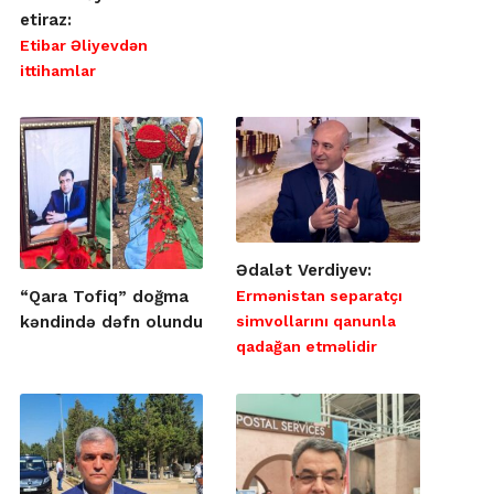
etiraz:
Etibar Əliyevdən
ittihamlar
Ədalət Verdiyev:
Ermənistan separatçı
“Qara Tofiq” doğma
simvollarını qanunla
kəndində dəfn olundu
qadağan etməlidir