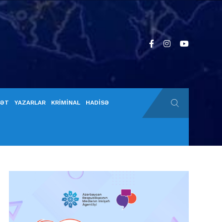
YƏT
YAZARLAR
KRİMİNAL
HADİSƏ