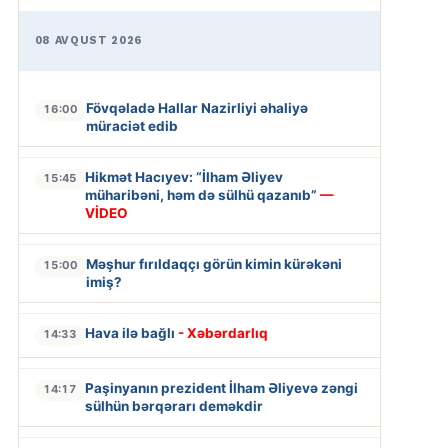
08 AVQUST 2026
Fövqəladə Hallar Nazirliyi əhaliyə
16:00
müraciət edib
Hikmət Hacıyev: “İlham Əliyev
15:45
müharibəni, həm də sülhü qazanıb”
—
VİDEO
Məşhur fırıldaqçı görün kimin kürəkəni
15:00
imiş?
Hava ilə bağlı
- Xəbərdarlıq
14:33
Paşinyanın prezident İlham Əliyevə zəngi
14:17
sülhün bərqərarı deməkdir