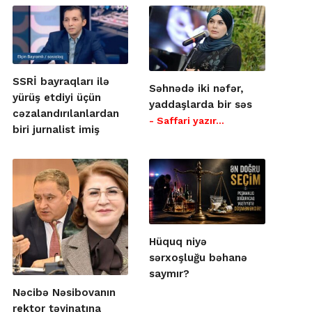
SSRİ bayraqları ilə
Səhnədə iki nəfər,
yürüş etdiyi üçün
yaddaşlarda bir səs
cəzalandırılanlardan
- Saffari yazır…
biri jurnalist imiş
Hüquq niyə
sərxoşluğu bəhanə
saymır?
Nəcibə Nəsibovanın
rektor təyinatına