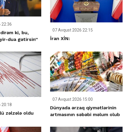
 22:36
07 Avqust 2026 22:15
dirəm ki, bu,
İran XİN:
ir-dua gətirsin”
07 Avqust 2026 15:00
 20:18
Dünyada ərzaq qiymətlərinin
ü zəlzələ oldu
artmasının səbəbi məlum olub