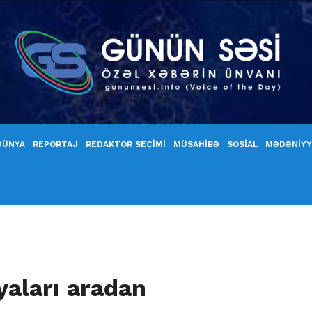
DÜNYA
REPORTAJ
REDAKTOR SEÇİMİ
MÜSAHİBƏ
SOSİAL
MƏDƏNİY
yaları aradan