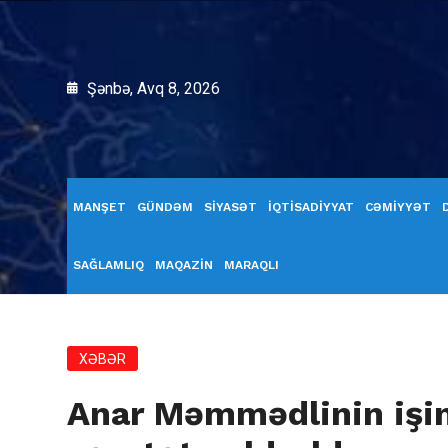
Şənbə, Avq 8, 2026
MANŞET
GÜNDƏM
SİYASƏT
İQTİSADİYYAT
CƏMİYYƏT
SAĞLAMLIQ
MAQAZİN
MARAQLI
XƏBƏR
Anar Məmmədlinin işin