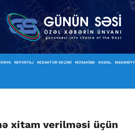
DÜNYA
REPORTAJ
REDAKTOR SEÇİMİ
MÜSAHİBƏ
SOSİAL
MƏDƏNİY
ə xitam verilməsi üçün