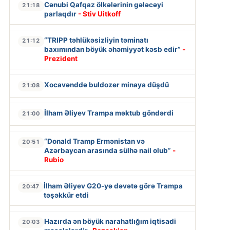
Cənubi Qafqaz ölkələrinin gələcəyi
21:18
parlaqdır
- Stiv Uitkoff
“TRIPP təhlükəsizliyin təminatı
21:12
baxımından böyük əhəmiyyət kəsb edir”
-
Prezident
Xocavənddə buldozer minaya düşdü
21:08
İlham Əliyev Trampa məktub göndərdi
21:00
“Donald Tramp Ermənistan və
20:51
Azərbaycan arasında sülhə nail olub”
-
Rubio
İlham Əliyev G20-yə dəvətə görə Trampa
20:47
təşəkkür etdi
Hazırda ən böyük narahatlığım iqtisadi
20:03