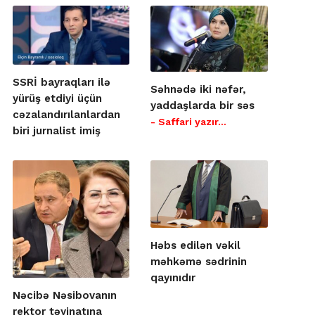
SSRİ bayraqları ilə
Səhnədə iki nəfər,
yürüş etdiyi üçün
yaddaşlarda bir səs
cəzalandırılanlardan
- Saffari yazır…
biri jurnalist imiş
Həbs edilən vəkil
məhkəmə sədrinin
qayınıdır
Nəcibə Nəsibovanın
rektor təyinatına