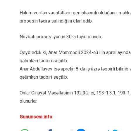
Hakim verilən vəsatətlərin genişhəcmli olduğunu, məhkəmə
prosesin təxirə salındığını elan edib.
Növbəti proses iyunun 30-a təyin olunub.
Qeyd edək ki, Anar Məmmədli 2024-cü ilin aprel ayında 
qətimkan tədbiri seçilib.
Anar Abdullayev isə aprelin 8-də iş üzrə təqsirli bilin
qətimkan tədbiri seçilib.
Onlar Cinayət Məcəlləsinin 192.3.2-ci, 193-1.3.1, 193-1.3
olunurlar.
Gununsesi.info