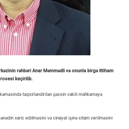
rkəzinin rəhbəri Anar Məmmədli və onunla birgə ittiham
osesi keçirilib.
əhkəməsində təqsirləndirilən şəxsin vəkili məhkəməyə
sənədin xaric edilməsini və cinayət işinə xitam verilməsini