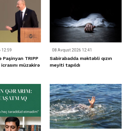
 12:59
08 Avqust 2026 12:41
lə Paşinyan TRIPP
Sabirabadda məktəbli qızın
icrasını müzakirə
meyiti tapıldı