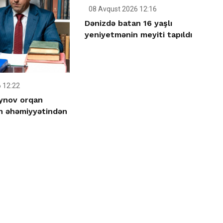
08 Avqust 2026 12:16
Dənizdə batan 16 yaşlı
yeniyetmənin meyiti tapıldı
 12:22
ynov orqan
n əhəmiyyətindən