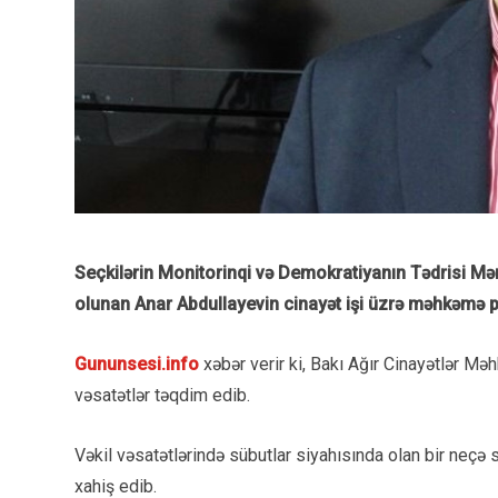
Seçkilərin Monitorinqi və Demokratiyanın Tədrisi Mə
olunan Anar Abdullayevin cinayət işi üzrə məhkəmə pr
Gununsesi.info
xəbər verir ki, Bakı Ağır Cinayətlər M
vəsatətlər təqdim edib.
Vəkil vəsatətlərində sübutlar siyahısında olan bir neçə 
xahiş edib.