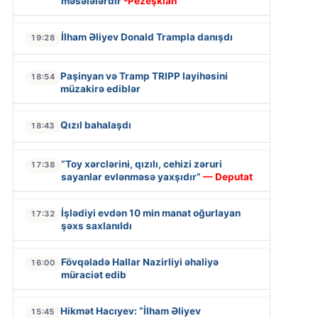
məsələlərdir
-Pezeşkian
İlham Əliyev Donald Trampla danışdı
19:28
Paşinyan və Tramp TRIPP layihəsini
18:54
müzakirə ediblər
Qızıl bahalaşdı
18:43
“Toy xərclərini, qızılı, cehizi zəruri
17:38
sayanlar evlənməsə yaxşıdır”
— Deputat
İşlədiyi evdən 10 min manat oğurlayan
17:32
şəxs saxlanıldı
Fövqəladə Hallar Nazirliyi əhaliyə
16:00
müraciət edib
Hikmət Hacıyev: “İlham Əliyev
15:45