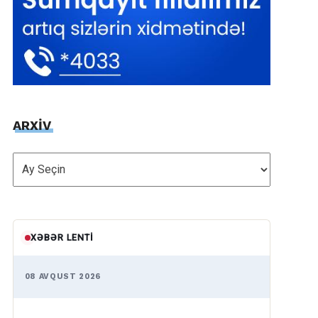
ARXİV
ARXİV
XƏBƏR LENTI
08 AVQUST 2026