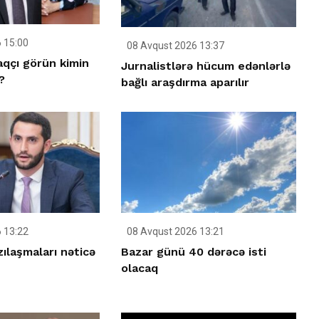
 15:00
08 Avqust 2026 13:37
aqçı görün kimin
Jurnalistlərə hücum edənlərlə
?
bağlı araşdırma aparılır
 13:22
08 Avqust 2026 13:21
ılaşmaları nəticə
Bazar günü 40 dərəcə isti
olacaq