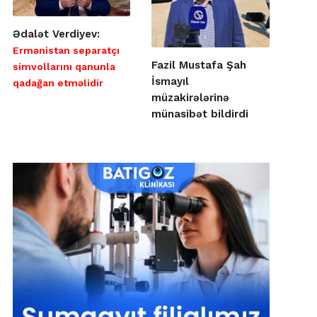
Ədalət Verdiyev:
Ermənistan separatçı
Fazil Mustafa Şah
simvollarını qanunla
İsmayıl
qadağan etməlidir
müzakirələrinə
münasibət bildirdi