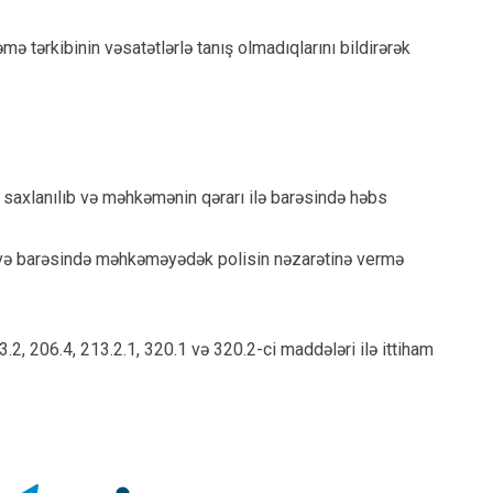
 tərkibinin vəsatətlərlə tanış olmadıqlarını bildirərək
saxlanılıb və məhkəmənin qərarı ilə barəsində həbs
ib və barəsində məhkəməyədək polisin nəzarətinə vermə
.2, 206.4, 213.2.1, 320.1 və 320.2-ci maddələri ilə ittiham