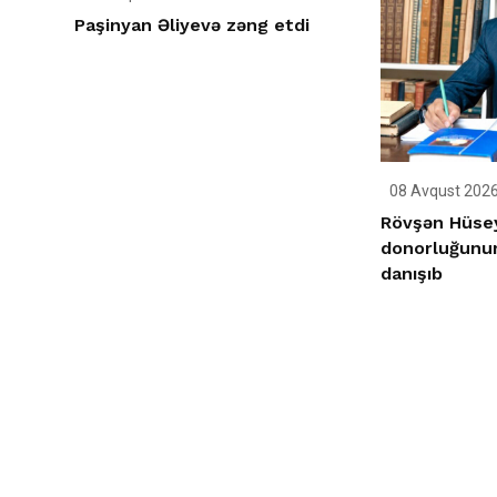
Paşinyan Əliyevə zəng etdi
08 Avqust 2026
Rövşən Hüse
donorluğunu
danışıb