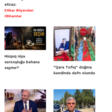
etiraz:
Etibar Əliyevdən
ittihamlar
Hüquq niyə
sərxoşluğu bəhanə
“Qara Tofiq” doğma
saymır?
kəndində dəfn olundu