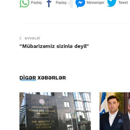
ƏVVƏLKI
“Mübarizəmiz sizinlə deyil”
DİGƏR XƏBƏRLƏR