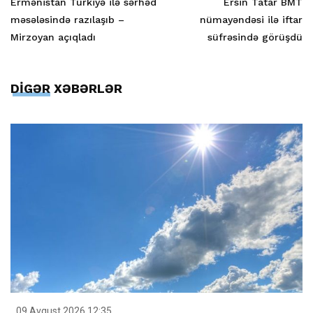
Ermənistan Türkiyə ilə sərhəd
Ersin Tatar BMT
məsələsində razılaşıb –
nümayəndəsi ilə iftar
Mirzoyan açıqladı
süfrəsində görüşdü
DİGƏR XƏBƏRLƏR
09 Avqust 2026 12:35