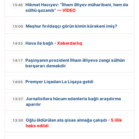
Hikmət Hacıyev: “İlham Əliyev müharibəni, həm də
15:45
sülhü qazanıb”
— VİDEO
Məşhur fırıldaqçı görün kimin kürəkəni imiş?
15:00
Hava ilə bağlı
- Xəbərdarlıq
14:33
Paşinyanın prezident İlham Əliyevə zəngi sülhün
14:17
bərqərarı deməkdir
Premyer Liqadan La Liqaya getdi
14:05
Jurnalistlərə hücum edənlərlə bağlı araşdırma
13:37
aparılır
Oğlu öldürülən ata qisas almağa çalışdı
- 5 illik
13:30
həbs edildi