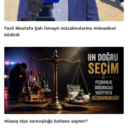
Fazil Mustafa Şah İsmayıl müzakirələrinə münasibət
bildirdi
Hüquq niyə sərxoşluğu bəhanə saymır?