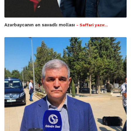
Azərbaycanın ən savadlı mollası
- Saffari yazır…