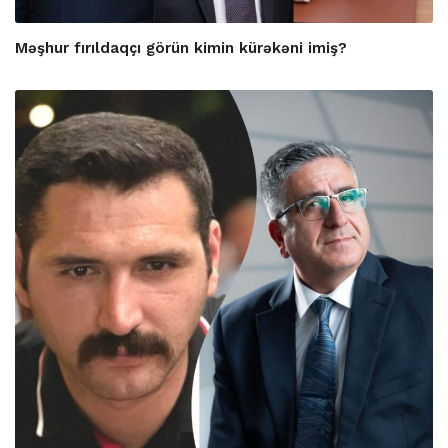
Məşhur fırıldaqçı görün kimin kürəkəni imiş?