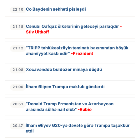
Co Baydenin səhhəti pisləşdi
22:10
Cənubi Qafqaz ölkələrinin gələcəyi parlaqdır
-
21:18
Stiv Uitkoff
“TRIPP təhlükəsizliyin təminatı baxımından böyük
21:12
əhəmiyyət kəsb edir”
-Prezident
Xocavənddə buldozer minaya düşdü
21:08
İlham Əliyev Trampa məktub göndərdi
21:00
“Donald Tramp Ermənistan və Azərbaycan
20:51
arasında sülhə nail olub”
-Rubio
İlham Əliyev G20-yə dəvətə görə Trampa təşəkkür
20:47
etdi