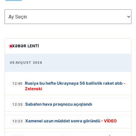
ARXİV
XƏBƏR LENTI
09 AVQUST 2026
Rusiya bu həftə Ukraynaya 56 ballistik raket atıb
-
12:40
Zelenski
Sabahın hava proqnozu açıqlandı
12:35
Xamenei uzun müddət sonra göründü
- VİDEO
12:23