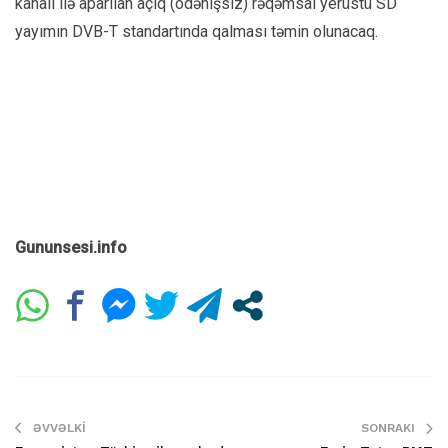
kanalı ilə aparılan açıq (ödənişsiz) rəqəmsal yerüstü SD
yayımın DVB-T standartında qalması təmin olunacaq.
Gununsesi.info
ƏVVƏLKI
SONRAKI