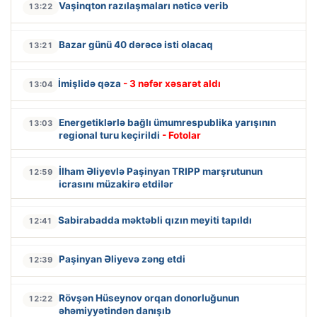
Vaşinqton razılaşmaları nəticə verib
13:22
Bazar günü 40 dərəcə isti olacaq
13:21
İmişlidə qəza
- 3 nəfər xəsarət aldı
13:04
Energetiklərlə bağlı ümumrespublika yarışının
13:03
regional turu keçirildi
- Fotolar
İlham Əliyevlə Paşinyan TRIPP marşrutunun
12:59
icrasını müzakirə etdilər
Sabirabadda məktəbli qızın meyiti tapıldı
12:41
Paşinyan Əliyevə zəng etdi
12:39
Rövşən Hüseynov orqan donorluğunun
12:22
əhəmiyyətindən danışıb