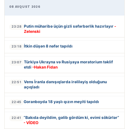
08 AVQUST 2026
Putin müharibə üçün gizli səfərbərlik hazırlayır
-
23:28
Zelenski
İtkin düşən 8 nəfər tapıldı
23:18
Türkiyə Ukrayna və Rusiyaya moratorium təklif
23:07
etdi
-Hakan Fidan
Vens İranla danışıqlarda irəliləyiş olduğunu
22:51
açıqladı
Goranboyda 18 yaşlı qızın meyiti tapıldı
22:45
“Bakıda deyildim, gəlib gördüm ki, evimi sökürlər”
22:41
- VİDEO