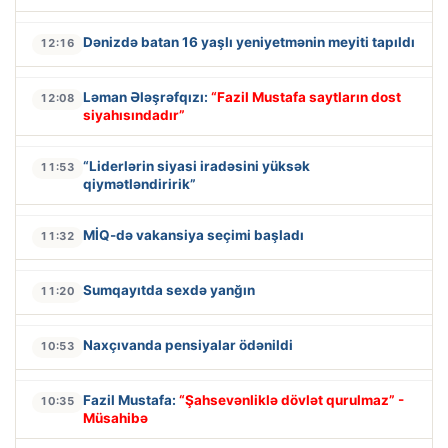
Dənizdə batan 16 yaşlı yeniyetmənin meyiti tapıldı
12:16
Ləman Ələşrəfqızı:
“Fazil Mustafa saytların dost
12:08
siyahısındadır”
“Liderlərin siyasi iradəsini yüksək
11:53
qiymətləndiririk”
MİQ-də vakansiya seçimi başladı
11:32
Sumqayıtda sexdə yanğın
11:20
Naxçıvanda pensiyalar ödənildi
10:53
Fazil Mustafa:
“Şahsevənliklə dövlət qurulmaz” -
10:35
Müsahibə