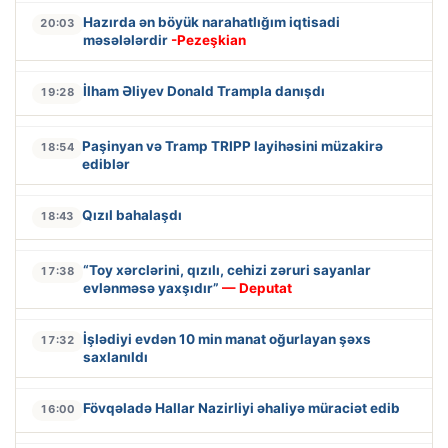
Hazırda ən böyük narahatlığım iqtisadi
20:03
məsələlərdir
-Pezeşkian
İlham Əliyev Donald Trampla danışdı
19:28
Paşinyan və Tramp TRIPP layihəsini müzakirə
18:54
ediblər
Qızıl bahalaşdı
18:43
“Toy xərclərini, qızılı, cehizi zəruri sayanlar
17:38
evlənməsə yaxşıdır”
— Deputat
İşlədiyi evdən 10 min manat oğurlayan şəxs
17:32
saxlanıldı
Fövqəladə Hallar Nazirliyi əhaliyə müraciət edib
16:00