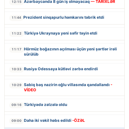
Azərbaycanda 8 gün iş olmayacaq
— TARİXLƏR
12:15
Prezident sinqapurlu həmkarını təbrik etdi
11:44
Türkiyə Ukraynaya yeni səfir təyin etdi
11:22
Hörmüz boğazının açılması üçün yeni şərtlər irəli
11:17
sürülüb
Rusiya Odessaya kütləvi zərbə endirdi
10:33
Sabiq baş nazirin oğlu villasında qandallandı
-
10:29
VİDEO
Türkiyədə zəlzələ oldu
09:16
Daha iki vəkil həbs edildi
-ÖZƏL
09:00