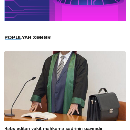
POPULYAR XƏBƏR
Həbs edilən vəkil məhkəmə sədrinin qayınıdır