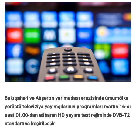
Bakı şəhəri və Abşeron yarımadası ərazisində ümumölkə
yerüstü televiziya yayımçılarının proqramları martın 16-sı
saat 01.00-dan etibarən HD yayımı test rejimində DVB-T2
standartına keçiriləcək.