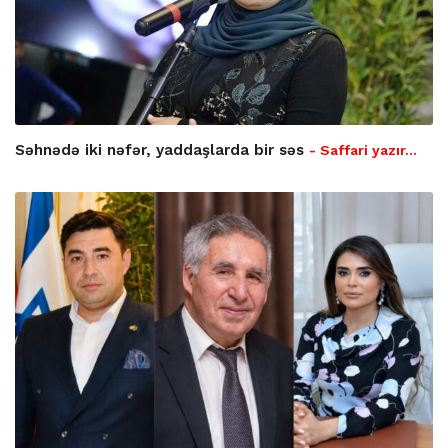
Səhnədə iki nəfər, yaddaşlarda bir səs
- Saffari yazır…