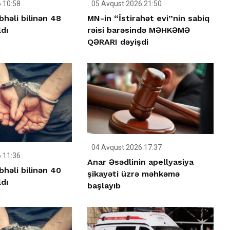
 10:58
05 Avqust 2026 21:50
həli bilinən 48
MN-in “İstirahət evi”nin sabiq
ldı
rəisi barəsində MƏHKƏMƏ
QƏRARI dəyişdi
04 Avqust 2026 17:37
 11:36
Anar Əsədlinin apellyasiya
həli bilinən 40
şikayəti üzrə məhkəmə
ldı
başlayıb