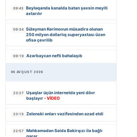
Beyləqanda kanalda batan şəxsin meyiti
09:43
axtarılır
Süleyman Kərimovun müsadirə olunan
09:34
250 milyon dollarlıq superyaxtası üzən
ofisə çevrilib
Azərbaycan nefti bahalaşıb
09:19
06 AVQUST 2026
Uşaqlar üçün internetdə yeni dövr
23:27
başlayır
- VİDEO
Zelenski onları vəzifəsindən azad etdi
23:15
Məhkəmədən Səidə Bəkirqızı ilə bağlı
22:57
qərar