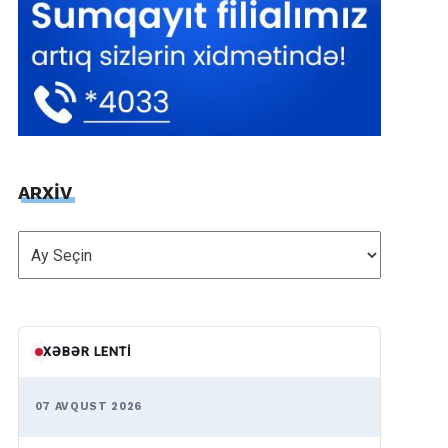
ARXİV
ARXİV
XƏBƏR LENTI
07 AVQUST 2026