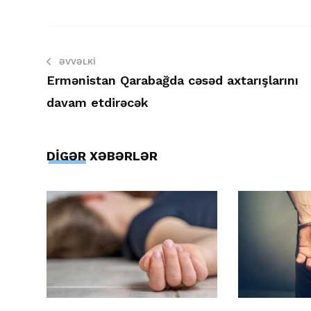
ƏVVƏLKI
Ermənistan Qarabağda cəsəd axtarışlarını
davam etdirəcək
DİGƏR XƏBƏRLƏR