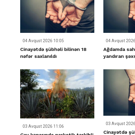
04 Avqust 2026 10:05
04 Avqust 2026
Cinayətdə şübhəli bilinən 18
Ağdamda sahə
nəfər saxlanıldı
yandıran şəxs
03 Avqust 2026
03 Avqust 2026 11:06
Cinayətdə şüb
Çay kənarında narkotik tərkibli