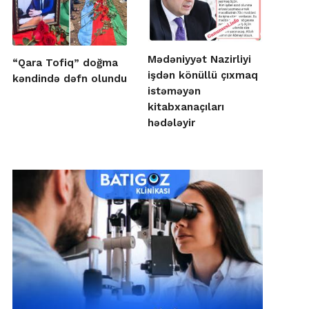
Mədəniyyət Nazirliyi
“Qara Tofiq” doğma
işdən könüllü çıxmaq
kəndində dəfn olundu
istəməyən
kitabxanaçıları
hədələyir