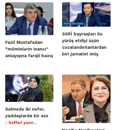
SSRİ bayraqları ilə
yürüş etdiyi üçün
Fazil Mustafadan
cəzalandırılanlardan
“möminlərin inancı”
biri jurnalist imiş
anlayışına fərqli baxış
Səhnədə iki nəfər,
yaddaşlarda bir səs
- Saffari yazır…