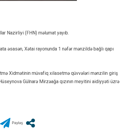
lar Nazirliyi (FHN) məlumat yayıb.
mata əsasən, Xətai rayonunda 1 nəfər mənzildə bağlı qapı
tmə Xidmətinin müvafiq xilasetmə qüvvələri mənzilin giriş
 Hüseynova Gülnarə Mirzəağa qızının meyitini aidiyyəti üzrə