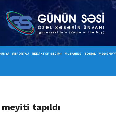
DÜNYA
REPORTAJ
REDAKTOR SEÇİMİ
MÜSAHİBƏ
SOSİAL
MƏDƏNİY
meyiti tapıldı