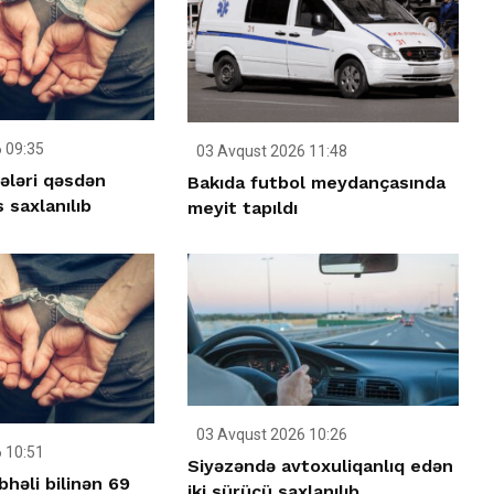
 09:35
03 Avqust 2026 11:48
ləri qəsdən
Bakıda futbol meydançasında
 saxlanılıb
meyit tapıldı
03 Avqust 2026 10:26
 10:51
Siyəzəndə avtoxuliqanlıq edən
həli bilinən 69
iki sürücü saxlanılıb