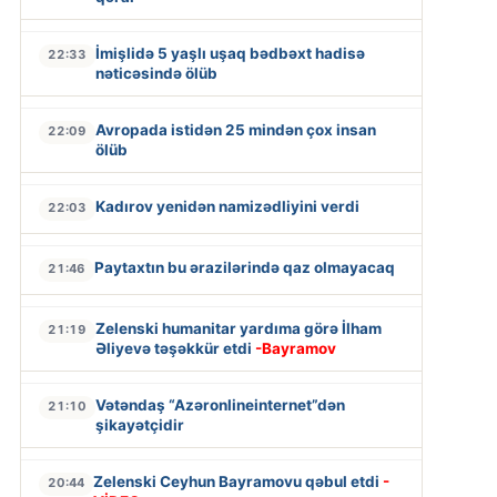
İmişlidə 5 yaşlı uşaq bədbəxt hadisə
22:33
nəticəsində ölüb
Avropada istidən 25 mindən çox insan
22:09
ölüb
Kadırov yenidən namizədliyini verdi
22:03
Paytaxtın bu ərazilərində qaz olmayacaq
21:46
Zelenski humanitar yardıma görə İlham
21:19
Əliyevə təşəkkür etdi
-Bayramov
Vətəndaş “Azəronlineinternet”dən
21:10
şikayətçidir
Zelenski Ceyhun Bayramovu qəbul etdi
-
20:44