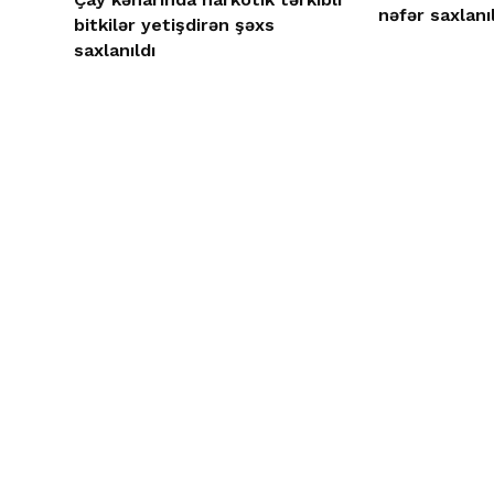
nəfər saxlanı
bitkilər yetişdirən şəxs
saxlanıldı