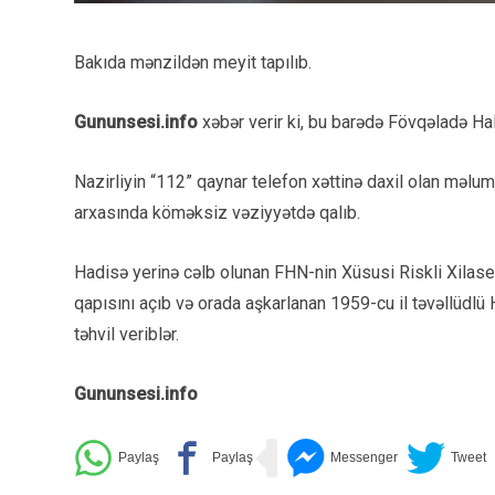
Bakıda mənzildən meyit tapılıb.
Gununsesi.info
xəbər verir ki, bu barədə Fövqəladə Hal
Nazirliyin “112” qaynar telefon xəttinə daxil olan məlu
arxasında köməksiz vəziyyətdə qalıb.
Hadisə yerinə cəlb olunan FHN-nin Xüsusi Riskli Xilase
qapısını açıb və orada aşkarlanan 1959-cu il təvəllüdlü
təhvil veriblər.
Gununsesi.info