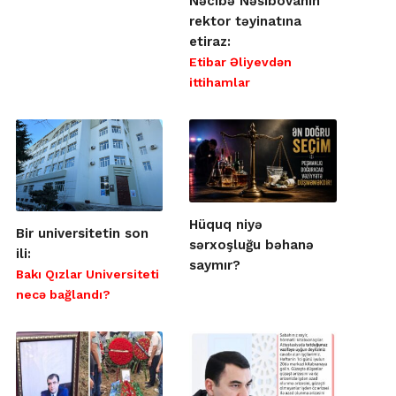
Nəcibə Nəsibovanın
rektor təyinatına
etiraz:
Etibar Əliyevdən
ittihamlar
Hüquq niyə
Bir universitetin son
sərxoşluğu bəhanə
ili:
saymır?
Bakı Qızlar Universiteti
necə bağlandı?