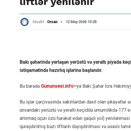
liftlər yenilənir
Müəllif:
Orxan
12 May 2026 13:28
Bakı şəhərində yerləşən yerüstü və yeraltı piyada keçi
istiqamətində hazırlıq işlərinə başlanılır.
Bu barədə
Gununsesi.info
–
ya Bakı Şəhər İcra Hakimiyy
Bu işlər çərçivəsində sakinlərdən daxil olan şikayətlər 
ünvandakı yerüstü və yeraltı keçiddə ümumilikdə 177 eska
artırmaq üçün özü hərəkət edən şaquli yol) yenilənməsi 
quraşdırılmış bəzi liftlərin dəyişdirilməsi və əsaslı təmi