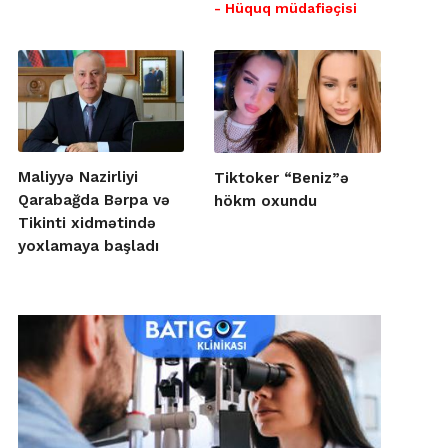
- Hüquq müdafiəçisi
Maliyyə Nazirliyi
Tiktoker “Beniz”ə
Qarabağda Bərpa və
hökm oxundu
Tikinti xidmətində
yoxlamaya başladı