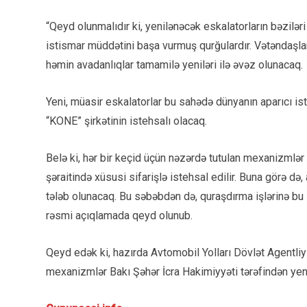
“Qeyd olunmalıdır ki, yenilənəcək eskalatorların bəziləri
istismar müddətini başa vurmuş qurğulardır. Vətəndaşlar
həmin avadanlıqlar tamamilə yeniləri ilə əvəz olunacaq.
Yeni, müasir eskalatorlar bu sahədə dünyanın aparıcı is
“KONE” şirkətinin istehsalı olacaq.
Belə ki, hər bir keçid üçün nəzərdə tutulan mexanizmlər 
şəraitində xüsusi sifarişlə istehsal edilir. Buna görə də,
tələb olunacaq. Bu səbəbdən də, quraşdırma işlərinə bu il
rəsmi açıqlamada qeyd olunub.
Qeyd edək ki, hazırda Avtomobil Yolları Dövlət Agentl
mexanizmlər Bakı Şəhər İcra Hakimiyyəti tərəfindən yen