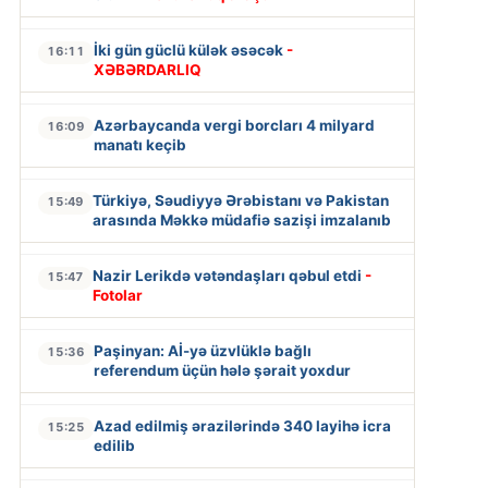
İki gün güclü külək əsəcək
-
16:11
XƏBƏRDARLIQ
Azərbaycanda vergi borcları 4 milyard
16:09
manatı keçib
Türkiyə, Səudiyyə Ərəbistanı və Pakistan
15:49
arasında Məkkə müdafiə sazişi imzalanıb
Nazir Lerikdə vətəndaşları qəbul etdi
-
15:47
Fotolar
Paşinyan: Aİ-yə üzvlüklə bağlı
15:36
referendum üçün hələ şərait yoxdur
Azad edilmiş ərazilərində 340 layihə icra
15:25
edilib