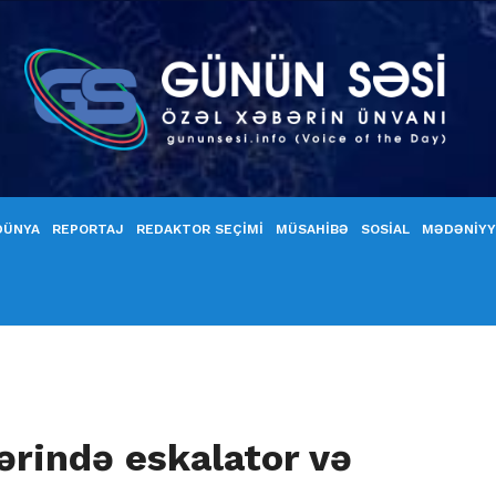
DÜNYA
REPORTAJ
REDAKTOR SEÇİMİ
MÜSAHİBƏ
SOSİAL
MƏDƏNİY
ərində eskalator və