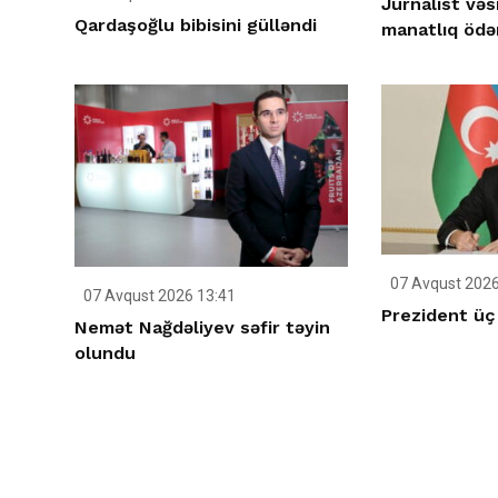
Jurnalist vəs
Qardaşoğlu bibisini gülləndi
manatlıq ödən
07 Avqust 2026
07 Avqust 2026 13:41
Prezident üç s
Nemət Nağdəliyev səfir təyin
olundu