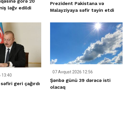
iqəsinə görə 20
Prezident Pakistana və
iş ləğv edildi
Malayziyaya səfir təyin etdi
07 Avqust 2026 12:56
 13:40
Şənbə günü 39 dərəcə isti
əfiri geri çağırdı
olacaq