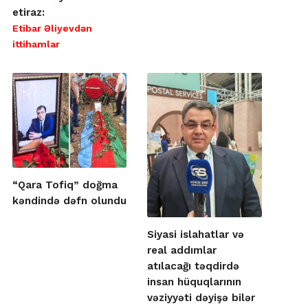
etiraz:
Etibar Əliyevdən
ittihamlar
“Qara Tofiq” doğma
kəndində dəfn olundu
Siyasi islahatlar və
real addımlar
atılacağı təqdirdə
insan hüquqlarının
vəziyyəti dəyişə bilər