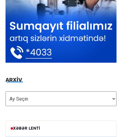
ARXİV
ARXİV
XƏBƏR LENTI