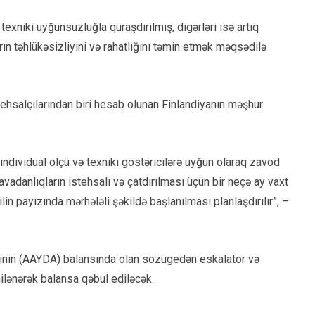
 texniki uyğunsuzluğla quraşdırılmış, digərləri isə artıq
ın təhlükəsizliyini və rahatlığını təmin etmək məqsədilə
tehsalçılarından biri hesab olunan Finlandiyanın məşhur
individual ölçü və texniki göstəricilərə uyğun olaraq zavod
 avadanlıqların istehsalı və çatdırılması üçün bir neçə ay vaxt
in payızında mərhələli şəkildə başlanılması planlaşdırılır”, –
iyinin (AAYDA) balansında olan sözügedən eskalator və
ilənərək balansa qəbul ediləcək.