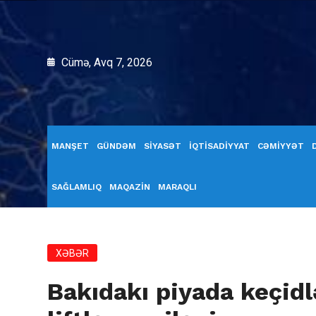
Cümə, Avq 7, 2026
MANŞET
GÜNDƏM
SİYASƏT
İQTİSADİYYAT
CƏMİYYƏT
SAĞLAMLIQ
MAQAZİN
MARAQLI
XƏBƏR
Bakıdakı piyada keçidl