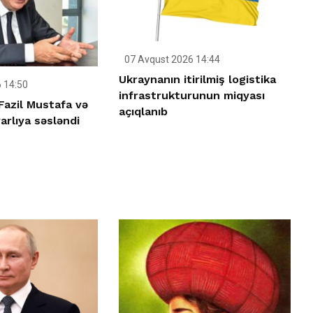
07 Avqust 2026 14:44
Ukraynanın itirilmiş logistika
 14:50
infrastrukturunun miqyası
Fazil Mustafa və
açıqlanıb
rlıya səsləndi