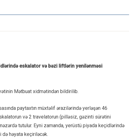
dlərində eskalator və bəzi liftlərin yenilənməsi
ətinin Mətbuat xidmətindən bildirilib.
əsasında paytaxtın müxtəlif ərazilərində yerləşən 46
latorun və 2 travelatorun (pilləsiz, gəzinti sürətini
nəzərdə tutulur. Eyni zamanda, yerüstü piyada keçidlərində
ri də həyata keçiriləcək.