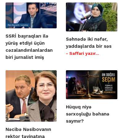
SSRİ bayraqları ilə
Səhnədə iki nəfər,
yürüş etdiyi üçün
yaddaşlarda bir səs
cəzalandırılanlardan
- Saffari yazır…
biri jurnalist imiş
Hüquq niyə
sərxoşluğu bəhanə
saymır?
Nəcibə Nəsibovanın
rektor təyinatına