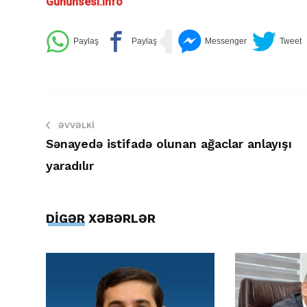
Gununsesi.info
ƏVVƏLKI
Sənayedə istifadə olunan ağaclar anlayışı
yaradılır
DİGƏR XƏBƏRLƏR