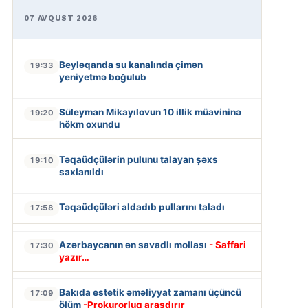
07 AVQUST 2026
Beyləqanda su kanalında çimən
19:33
yeniyetmə boğulub
Süleyman Mikayılovun 10 illik müavininə
19:20
hökm oxundu
Təqaüdçülərin pulunu talayan şəxs
19:10
saxlanıldı
Təqaüdçüləri aldadıb pullarını taladı
17:58
Azərbaycanın ən savadlı mollası
- Saffari
17:30
yazır…
Bakıda estetik əməliyyat zamanı üçüncü
17:09
ölüm
-Prokurorluq araşdırır