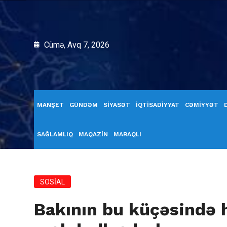
Cümə, Avq 7, 2026
MANŞET
GÜNDƏM
SİYASƏT
İQTİSADİYYAT
CƏMİYYƏT
SAĞLAMLIQ
MAQAZİN
MARAQLI
SOSİAL
Bakının bu küçəsində 