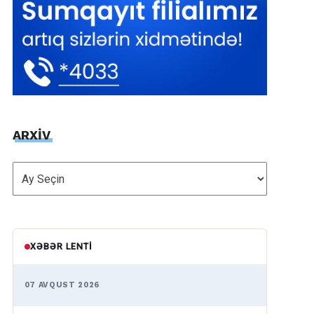
ARXİV
ARXİV
XƏBƏR LENTI
07 AVQUST 2026