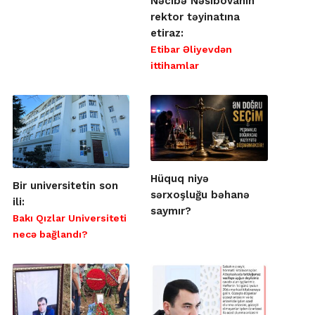
Nəcibə Nəsibovanın
rektor təyinatına
etiraz:
Etibar Əliyevdən
ittihamlar
Hüquq niyə
Bir universitetin son
sərxoşluğu bəhanə
ili:
saymır?
Bakı Qızlar Universiteti
necə bağlandı?