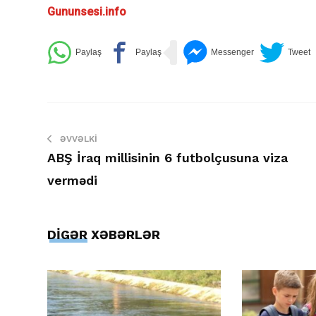
Gununsesi.info
ƏVVƏLKI
ABŞ İraq millisinin 6 futbolçusuna viza
vermədi
DİGƏR XƏBƏRLƏR