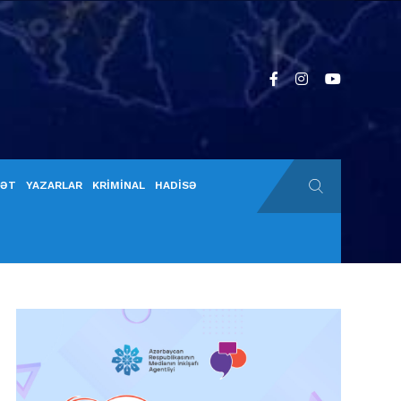
YƏT
YAZARLAR
KRİMİNAL
HADİSƏ