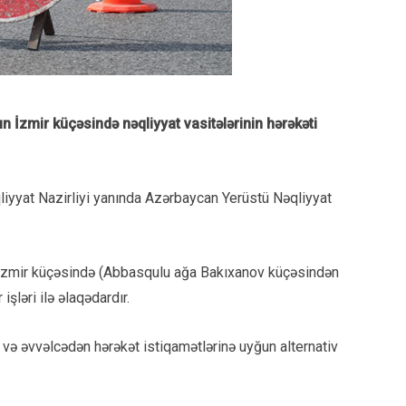
 İzmir küçəsində nəqliyyat vasitələrinin hərəkəti
liyyat Nazirliyi yanında Azərbaycan Yerüstü Nəqliyyat
 İzmir küçəsində (Abbasqulu ağa Bakıxanov küçəsindən
şləri ilə əlaqədardır.
 və əvvəlcədən hərəkət istiqamətlərinə uyğun alternativ