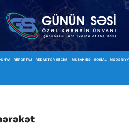
DÜNYA
REPORTAJ
REDAKTOR SEÇİMİ
MÜSAHİBƏ
SOSİAL
MƏDƏNİY
hərəkət