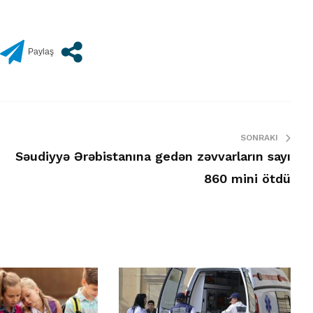
SONRAKI
Səudiyyə Ərəbistanına gedən zəvvarların sayı
860 mini ötdü