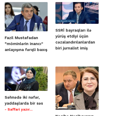
SSRİ bayraqları ilə
yürüş etdiyi üçün
Fazil Mustafadan
cəzalandırılanlardan
“möminlərin inancı”
biri jurnalist imiş
anlayışına fərqli baxış
Səhnədə iki nəfər,
yaddaşlarda bir səs
- Saffari yazır…