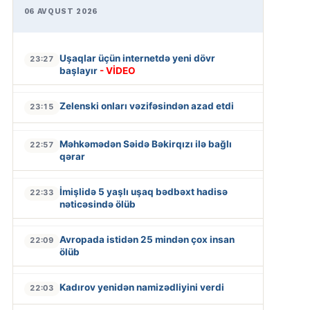
06 AVQUST 2026
Uşaqlar üçün internetdə yeni dövr
23:27
başlayır
- VİDEO
Zelenski onları vəzifəsindən azad etdi
23:15
Məhkəmədən Səidə Bəkirqızı ilə bağlı
22:57
qərar
İmişlidə 5 yaşlı uşaq bədbəxt hadisə
22:33
nəticəsində ölüb
Avropada istidən 25 mindən çox insan
22:09
ölüb
Kadırov yenidən namizədliyini verdi
22:03