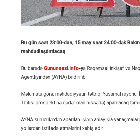
Bu gün saat 23:00-dan, 15 may saat 24:00-dək Bakının
məhdudlaşdırılacaq.
Bu barədə
Gununsesi.info
-y
a Rəqəmsal İnkişaf və Nəq
Agentliyindən (AYNA) bildirilib.
Məlumata görə, məhdudiyyətin tətbiqi Yasamal rayonu,
Tbilisi prospektinə qədər olan hissədə) aparılacaq təmir i
AYNA sürücülərdən aparılan işlərə anlayışla yanaşmaları
yollardan istifadə etmələrini xahiş edir.