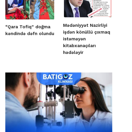
Mədəniyyət Nazirliyi
“Qara Tofiq” doğma
işdən könüllü çıxmaq
kəndində dəfn olundu
istəməyən
kitabxanaçıları
hədələyir