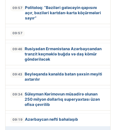
Politoloq: “Bəziləri gələcəyin qapısını
09:57
açır, bəziləri kartdan-karta köçürmələri
sayır”
09:57
Rusiyadan Ermənistana Azərbaycandan
09:46
tranzit keçməklə buğda və daş kömür
göndəriləcək
Beyləqanda kanalda batan şəxsin meyiti
09:43
axtarılır
Süleyman Kərimovun müsadirə olunan
09:34
250 milyon dollarlıq superyaxtası üzən
ofisə çevrilib
Azərbaycan nefti bahalaşıb
09:19