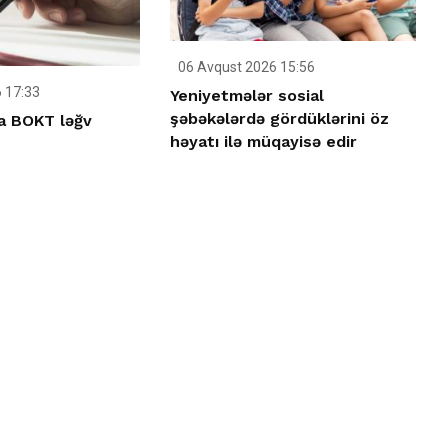
06 Avqust 2026 15:56
 17:33
Yeniyetmələr sosial
şəbəkələrdə gördüklərini öz
a BOKT ləğv
həyatı ilə müqayisə edir