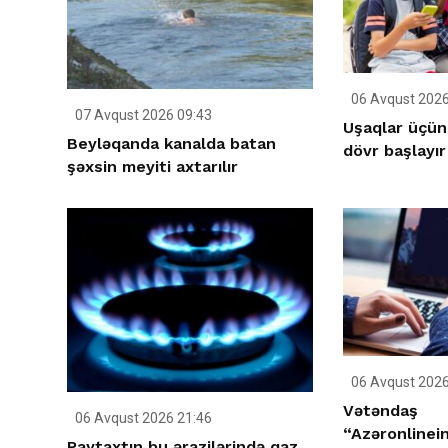
06 Avqust 2026
07 Avqust 2026 09:43
Uşaqlar üçün
Beyləqanda kanalda batan
dövr başlayır
şəxsin meyiti axtarılır
06 Avqust 2026
Vətəndaş
06 Avqust 2026 21:46
“Azəronlinei
Paytaxtın bu ərazilərində qaz