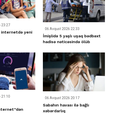
 23:27
06 Avqust 2026 22:33
 internetdə yeni
İmişlidə 5 yaşlı uşaq bədbəxt
hadisə nəticəsində ölüb
 21:10
06 Avqust 2026 20:17
Sabahın havası ilə bağlı
nternet”dən
xəbərdarlıq