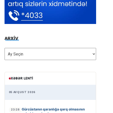
ARXİV
ARXİV
XƏBƏR LENTI
05 AVQUST 2026
Gürcüstanın qaranlığa qərq olmasının
23:28