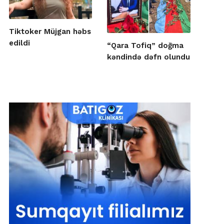
Tiktoker Müjgan həbs
edildi
“Qara Tofiq” doğma
kəndində dəfn olundu