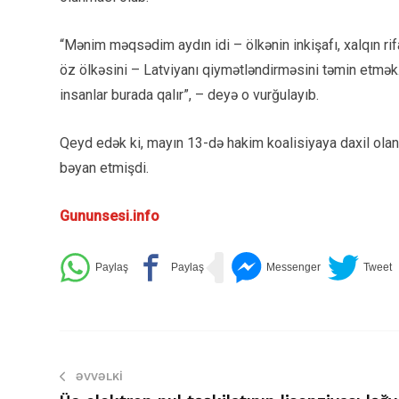
“Mənim məqsədim aydın idi – ölkənin inkişafı, xalqın rif
öz ölkəsini – Latviyanı qiymətləndirməsini təmin etmək. 
insanlar burada qalır”, – deyə o vurğulayıb.
Qeyd edək ki, mayın 13-də hakim koalisiyaya daxil olan ü
bəyan etmişdi.
Gununsesi.info
ƏVVƏLKI