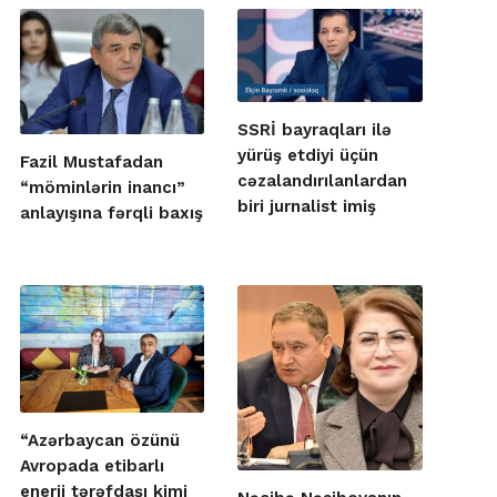
SSRİ bayraqları ilə
yürüş etdiyi üçün
Fazil Mustafadan
cəzalandırılanlardan
“möminlərin inancı”
biri jurnalist imiş
anlayışına fərqli baxış
“Azərbaycan özünü
Avropada etibarlı
enerji tərəfdaşı kimi