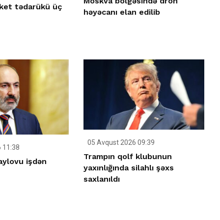
Moskva bölgəsində dron
ket tədarükü üç
həyəcanı elan edilib
05 Avqust 2026 09:39
 11:38
Trampın qolf klubunun
aylovu işdən
yaxınlığında silahlı şəxs
saxlanıldı