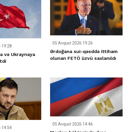
05 Avqust 2026 19:26
 19:28
Ərdoğana sui-qəsddə ittiham
ya və Ukraynaya
olunan FETÖ üzvü saxlanıldı
tdi
05 Avqust 2026 14:46
 14:54