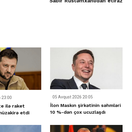
Sabir Rüstəmxanlıdan etiraz
05 Avqust 2026 20:05
 23:00
İlon Maskın şirkətinin səhmləri
e ilə raket
10 %-dən çox ucuzlaşdı
üzakirə etdi