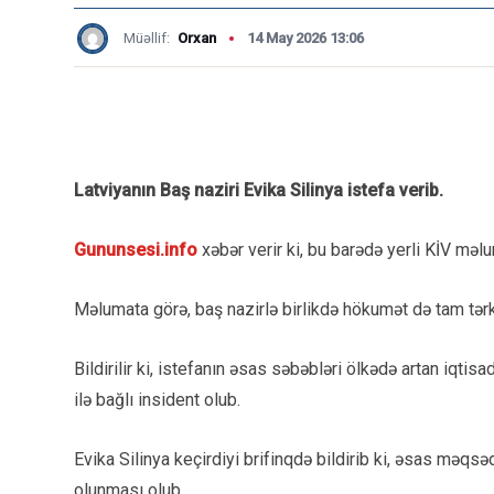
Müəllif:
Orxan
14 May 2026 13:06
Latviyanın Baş naziri Evika Silinya istefa verib.
Gununsesi.info
xəbər verir ki, bu barədə yerli KİV məl
Məlumata görə, baş nazirlə birlikdə hökumət də tam tər
Bildirilir ki, istefanın əsas səbəbləri ölkədə artan iqt
ilə bağlı insident olub.
Evika Silinya keçirdiyi brifinqdə bildirib ki, əsas məqsədi
olunması olub.