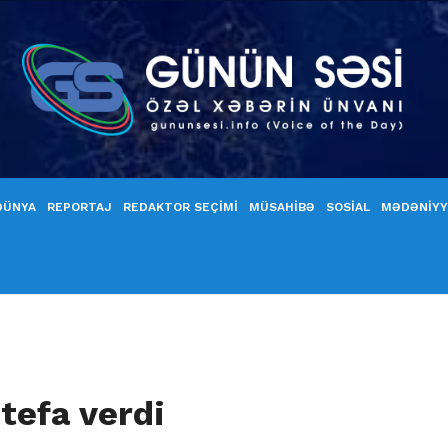
DÜNYA
REPORTAJ
REDAKTOR SEÇİMİ
MÜSAHİBƏ
SOSİAL
MƏDƏNİY
tefa verdi