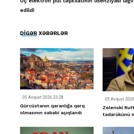
Üç elektron pul təşkilatının lisenziyası ləğv
edildi
DİGƏR XƏBƏRLƏR
05 Avqust 2026 23:28
05 Avqust 2026
Gürcüstanın qaranlığa qərq
Zelenski Rutt
olmasının səbəbi açıqlandı
tədarükünü m