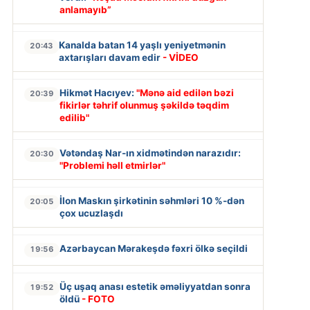
anlamayıb”
Kanalda batan 14 yaşlı yeniyetmənin
20:43
axtarışları davam edir
- VİDEO
Hikmət Hacıyev:
"Mənə aid edilən bəzi
20:39
fikirlər təhrif olunmuş şəkildə təqdim
edilib"
Vətəndaş Nar-ın xidmətindən narazıdır:
20:30
"Problemi həll etmirlər"
İlon Maskın şirkətinin səhmləri 10 %-dən
20:05
çox ucuzlaşdı
Azərbaycan Mərakeşdə fəxri ölkə seçildi
19:56
Üç uşaq anası estetik əməliyyatdan sonra
19:52
öldü
- FOTO