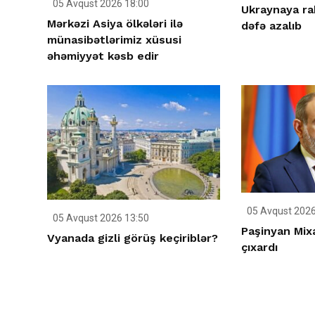
05 Avqust 2026 18:00
Ukraynaya ra
Mərkəzi Asiya ölkələri ilə
dəfə azalıb
münasibətlərimiz xüsusi
əhəmiyyət kəsb edir
05 Avqust 2026
05 Avqust 2026 13:50
Paşinyan Mix
Vyanada gizli görüş keçiriblər?
çıxardı