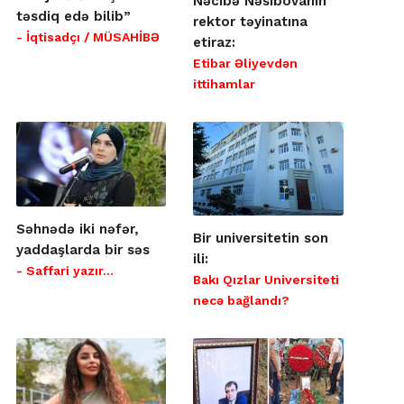
Nəcibə Nəsibovanın
təsdiq edə bilib”
rektor təyinatına
- İqtisadçı / MÜSAHİBƏ
etiraz:
Etibar Əliyevdən
ittihamlar
Səhnədə iki nəfər,
Bir universitetin son
yaddaşlarda bir səs
ili:
- Saffari yazır…
Bakı Qızlar Universiteti
necə bağlandı?