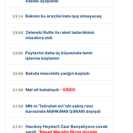
səbəbi açıqlandı
Bakının bu ərazilərində işıq olmayacaq
23:14
Zelenski Rutte ilə raket tədarükünü
23:00
müzakirə etdi
Paytaxtın daha üç küçəsində təmir
22:43
işlərinə başlanılır
Bakıda məsciddə yanğın başladı
22:09
Mal əti bahalaşıb
- VİDEO
21:56
MN-in “İstirahət evi”nin sabiq rəisi
21:50
barəsində MƏHKƏMƏ QƏRARI dəyişdi
Hacıbəy Heydərli Zaur Baxşəliyevə cavab
21:31
verdi:
“Rəşad Məcidin fikrini düzgün