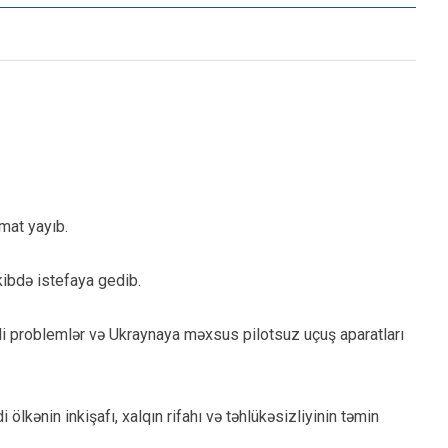
umat yayıb.
kibdə istefaya gedib.
isadi problemlər və Ukraynaya məxsus pilotsuz uçuş aparatları
 ölkənin inkişafı, xalqın rifahı və təhlükəsizliyinin təmin