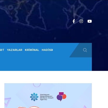
YƏT
YAZARLAR
KRİMİNAL
HADİSƏ