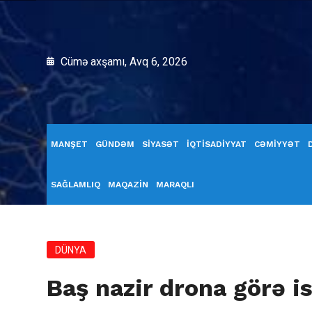
Cümə axşamı, Avq 6, 2026
MANŞET
GÜNDƏM
SİYASƏT
İQTİSADİYYAT
CƏMİYYƏT
SAĞLAMLIQ
MAQAZİN
MARAQLI
DÜNYA
Baş nazir drona görə is