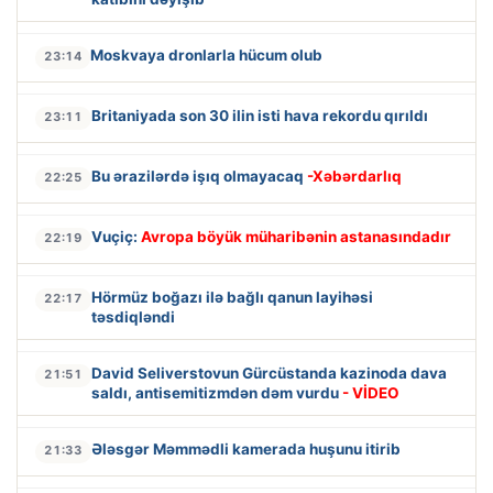
Moskvaya dronlarla hücum olub
23:14
Britaniyada son 30 ilin isti hava rekordu qırıldı
23:11
Bu ərazilərdə işıq olmayacaq
-Xəbərdarlıq
22:25
Vuçiç:
Avropa böyük müharibənin astanasındadır
22:19
Hörmüz boğazı ilə bağlı qanun layihəsi
22:17
təsdiqləndi
David Seliverstovun Gürcüstanda kazinoda dava
21:51
saldı, antisemitizmdən dəm vurdu
- VİDEO
Ələsgər Məmmədli kamerada huşunu itirib
21:33