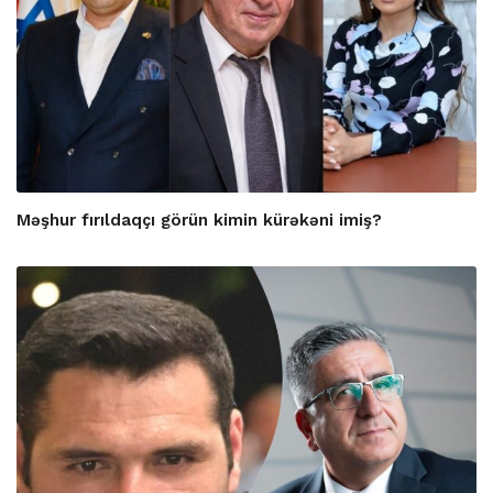
Məşhur fırıldaqçı görün kimin kürəkəni imiş?