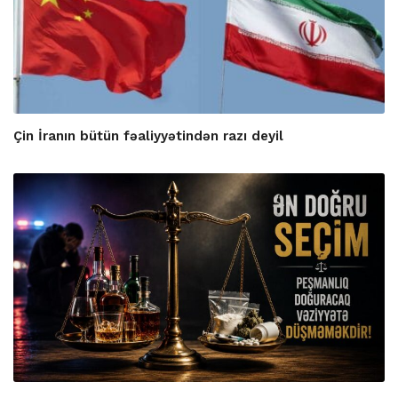
Çin İranın bütün fəaliyyətindən razı deyil