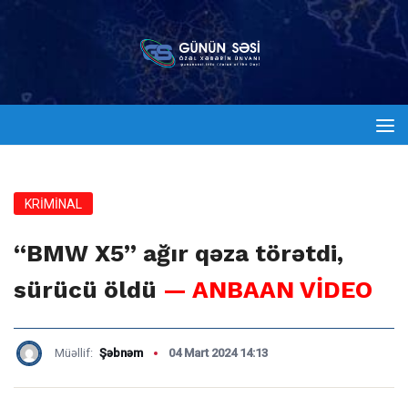
KRİMİNAL
“BMW X5” ağır qəza törətdi,
sürücü öldü
— ANBAAN VİDEO
Müəllif:
Şəbnəm
04 Mart 2024 14:13