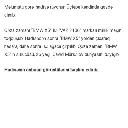
Məlumata görə, hadisə rayonun Üçtəpə kəndində qeydə
alınıb.
Qəza zamanı “BMW X5” ilə “VAZ 2106” markalı minik maşını
toqquşub. Hadisədən sonra “BMW X5” yoldan çıxaraq
hasara, daha sonra isə ağaca çırpılıb. Qəza zamanı “BMW
X5”in sürücüsü, 26 yaşlı Cavid Mürsəlov dünyasını dəyişib.
Hadisənin anbaan görüntülərini təqdim edirik: