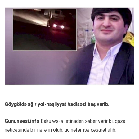
Göygöldə ağır yol-nəqliyyat hadisəsi baş verib.
Gununsesi.info
Baku.ws-ə istinadən xəbər verir ki, qəza
nəticəsində bir nəfərin ölüb, üç nəfər isə xəsarət alıb.