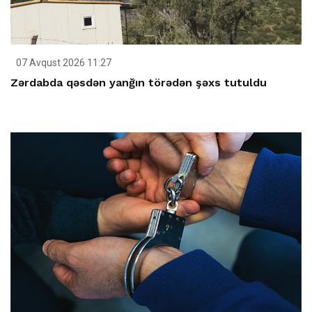
07 Avqust 2026 11:27
Zərdabda qəsdən yanğın törədən şəxs tutuldu