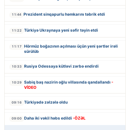
Prezident sinqapurlu həmkarını təbrik etdi
11:44
Türkiyə Ukraynaya yeni səfir təyin etdi
11:22
Hörmüz boğazının açılması üçün yeni şərtlər irəli
11:17
sürülüb
Rusiya Odessaya kütləvi zərbə endirdi
10:33
Sabiq baş nazirin oğlu villasında qandallandı
-
10:29
VİDEO
Türkiyədə zəlzələ oldu
09:16
Daha iki vəkil həbs edildi
-ÖZƏL
09:00