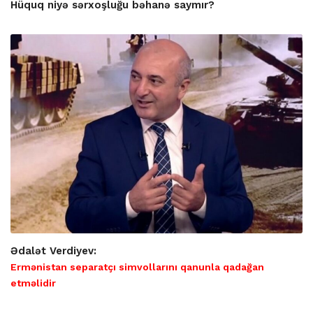
Hüquq niyə sərxoşluğu bəhanə saymır?
Ədalət Verdiyev:
Ermənistan separatçı simvollarını qanunla qadağan
etməlidir