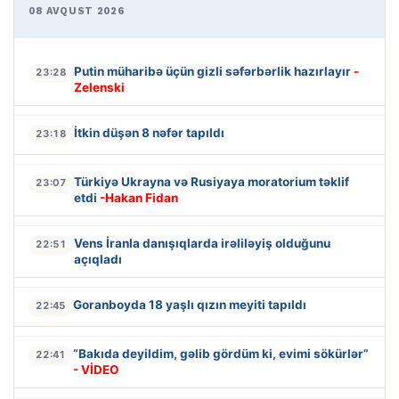
08 AVQUST 2026
Putin müharibə üçün gizli səfərbərlik hazırlayır
-
23:28
Zelenski
İtkin düşən 8 nəfər tapıldı
23:18
Türkiyə Ukrayna və Rusiyaya moratorium təklif
23:07
etdi
-Hakan Fidan
Vens İranla danışıqlarda irəliləyiş olduğunu
22:51
açıqladı
Goranboyda 18 yaşlı qızın meyiti tapıldı
22:45
“Bakıda deyildim, gəlib gördüm ki, evimi sökürlər”
22:41
- VİDEO