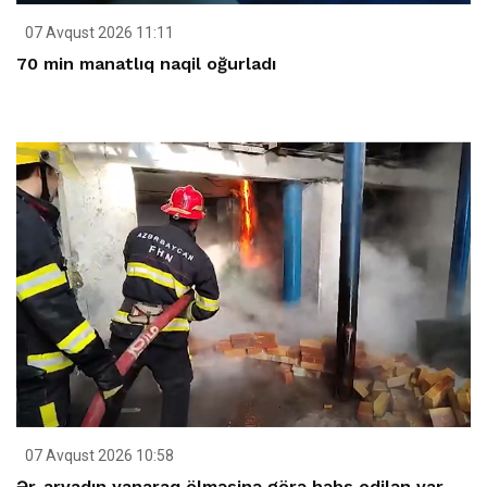
07 Avqust 2026 11:11
70 min manatlıq naqil oğurladı
07 Avqust 2026 10:58
Ər-arvadın yanaraq ölməsinə görə həbs edilən var