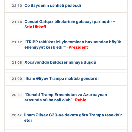
Co Baydenin səhhəti pisləşdi
22:10
Cənubi Qafqaz ölkələrinin gələcəyi parlaqdır
-
21:18
Stiv Uitkoff
“TRIPP təhlükəsizliyin təminatı baxımından böyük
21:12
əhəmiyyət kəsb edir”
-Prezident
Xocavənddə buldozer minaya düşdü
21:08
İlham Əliyev Trampa məktub göndərdi
21:00
“Donald Tramp Ermənistan və Azərbaycan
20:51
arasında sülhə nail olub”
-Rubio
İlham Əliyev G20-yə dəvətə görə Trampa təşəkkür
20:47
etdi