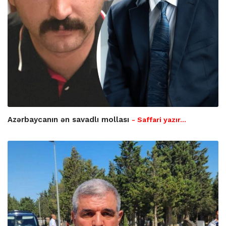
Azərbaycanın ən savadlı mollası
- Saffari yazır…