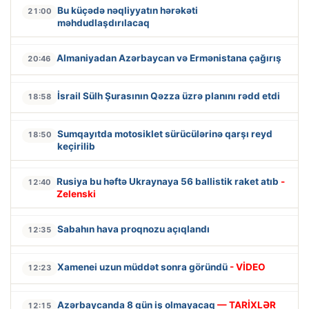
Bu küçədə nəqliyyatın hərəkəti
21:00
məhdudlaşdırılacaq
Almaniyadan Azərbaycan və Ermənistana çağırış
20:46
İsrail Sülh Şurasının Qəzza üzrə planını rədd etdi
18:58
Sumqayıtda motosiklet sürücülərinə qarşı reyd
18:50
keçirilib
Rusiya bu həftə Ukraynaya 56 ballistik raket atıb
-
12:40
Zelenski
Sabahın hava proqnozu açıqlandı
12:35
Xamenei uzun müddət sonra göründü
- VİDEO
12:23
Azərbaycanda 8 gün iş olmayacaq
— TARİXLƏR
12:15