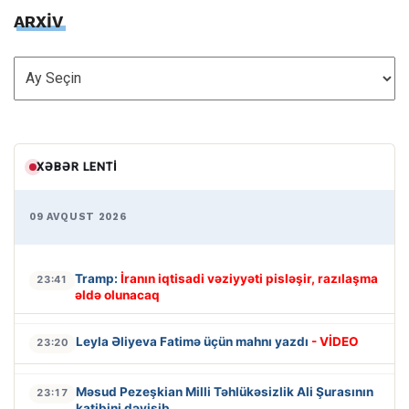
ARXİV
ARXİV
XƏBƏR LENTI
09 AVQUST 2026
Tramp:
İranın iqtisadi vəziyyəti pisləşir, razılaşma
23:41
əldə olunacaq
Leyla Əliyeva Fatimə üçün mahnı yazdı
- VİDEO
23:20
Məsud Pezeşkian Milli Təhlükəsizlik Ali Şurasının
23:17
katibini dəyişib