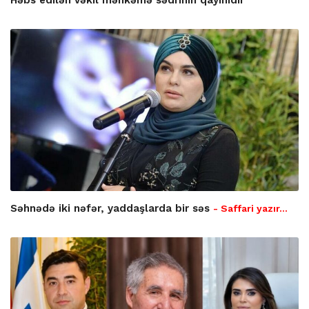
Həbs edilən vəkil məhkəmə sədrinin qayınıdır
Səhnədə iki nəfər, yaddaşlarda bir səs
- Saffari yazır…