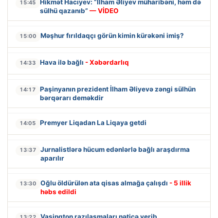
Hikmət Hacıyev: “İlham Əliyev müharibəni, həm də
15:45
sülhü qazanıb”
— VİDEO
Məşhur fırıldaqçı görün kimin kürəkəni imiş?
15:00
Hava ilə bağlı
- Xəbərdarlıq
14:33
Paşinyanın prezident İlham Əliyevə zəngi sülhün
14:17
bərqərarı deməkdir
Premyer Liqadan La Liqaya getdi
14:05
Jurnalistlərə hücum edənlərlə bağlı araşdırma
13:37
aparılır
Oğlu öldürülən ata qisas almağa çalışdı
- 5 illik
13:30
həbs edildi
Vaşinqton razılaşmaları nəticə verib
13:22