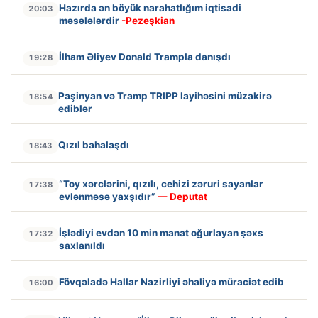
Hazırda ən böyük narahatlığım iqtisadi
20:03
məsələlərdir
-Pezeşkian
İlham Əliyev Donald Trampla danışdı
19:28
Paşinyan və Tramp TRIPP layihəsini müzakirə
18:54
ediblər
Qızıl bahalaşdı
18:43
“Toy xərclərini, qızılı, cehizi zəruri sayanlar
17:38
evlənməsə yaxşıdır”
— Deputat
İşlədiyi evdən 10 min manat oğurlayan şəxs
17:32
saxlanıldı
Fövqəladə Hallar Nazirliyi əhaliyə müraciət edib
16:00