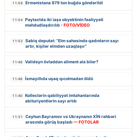
Ermənistana 979 ton buğda göndərildi
11:58
Paytaxtda iki iaşə obyektinin fəaliyyəti
11:54
məhdudlaşdırılıb
- FOTO/VİDEO
Sabiq deputat: “Elm sahəsində qadınların sayı
11:52
artır, kişilər elmdən uzaqlaşır”
Valideyn övladdan aliment ala bilər?
11:48
İsmayıllıda uşaq qıcolmadan öldü
11:46
Kolleclərin qabiliyyət imtahanlarında
11:40
abituriyentlərin sayı artıb
Ceyhun Bayramov və Ukraynanın XİN rəhbəri
11:31
arasında görüş başladı
— FOTOLAR