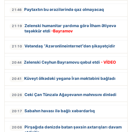
Paytaxtın bu ərazilərində qaz olmayacaq
21:46
Zelenski humanitar yardıma görə İlham Əliyevə
21:19
təşəkkür etdi
-Bayramov
Vətəndaş “Azəronlineinternet”dən şikayətçidir
21:10
Zelenski Ceyhun Bayramovu qəbul etdi
- VİDEO
20:44
Küveyt ölkədəki yeganə İran məktəbini bağladı
20:41
Ceki Çan Tünzalə Ağayevanın mahnısını dinlədi
20:26
Sabahın havası ilə bağlı xəbərdarlıq
20:17
Pirşağıda dənizdə batan şəxsin axtarışları davam
20:08