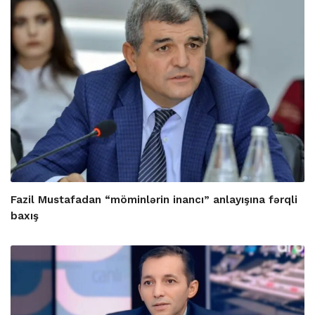
Fazil Mustafadan “möminlərin inancı” anlayışına fərqli
baxış