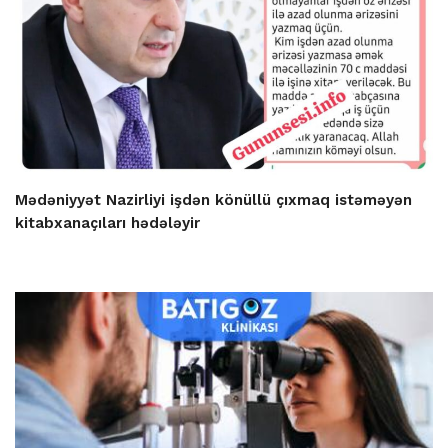
Mədəniyyət Nazirliyi işdən könüllü çıxmaq istəməyən
kitabxanaçıları hədələyir