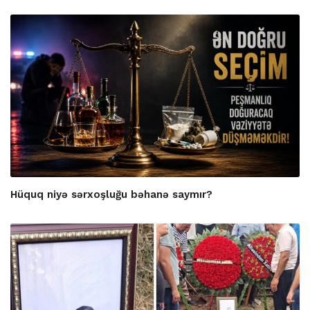
Hüquq niyə sərxoşluğu bəhanə saymır?