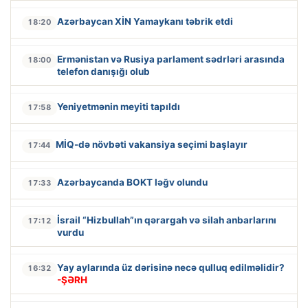
Azərbaycan XİN Yamaykanı təbrik etdi
18:20
Ermənistan və Rusiya parlament sədrləri arasında
18:00
telefon danışığı olub
Yeniyetmənin meyiti tapıldı
17:58
MİQ-də növbəti vakansiya seçimi başlayır
17:44
Azərbaycanda BOKT ləğv olundu
17:33
İsrail “Hizbullah”ın qərargah və silah anbarlarını
17:12
vurdu
Yay aylarında üz dərisinə necə qulluq edilməlidir?
16:32
-ŞƏRH