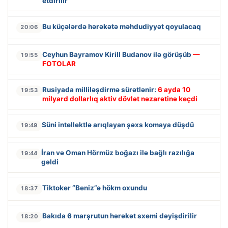
etdirilir
Bu küçələrdə hərəkətə məhdudiyyət qoyulacaq
20:06
Ceyhun Bayramov Kirill Budanov ilə görüşüb
—
19:55
FOTOLAR
Rusiyada milliləşdirmə sürətlənir:
6 ayda 10
19:53
milyard dollarlıq aktiv dövlət nəzarətinə keçdi
Süni intellektlə arıqlayan şəxs komaya düşdü
19:49
İran və Oman Hörmüz boğazı ilə bağlı razılığa
19:44
gəldi
Tiktoker “Beniz”ə hökm oxundu
18:37
Bakıda 6 marşrutun hərəkət sxemi dəyişdirilir
18:20