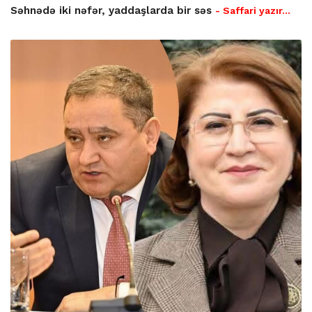
Səhnədə iki nəfər, yaddaşlarda bir səs
- Saffari yazır…