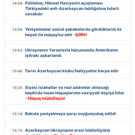
Politoloq: Hikmət Hacıyevin açıqlaması
16:09
Türkiyədəki anti-Azərbaycan təbliğatına tutarlı
cavabdır
Yeniyetmələr sosial şəbəkələrdə gördüklərini öz
15:56
həyatı ilə müqayisə edir
-ŞƏRH
Ukraynanın Yaroslavla hücumunda Amerikanın
15:53
iştirakı aşkarlanıb
Tarixi Azərbaycan klubu fəaliyyətini bərpa edir
15:40
Siyasi islahatlar və real addımlar atılacağı
15:35
təqdirdə insan hüquqlarının vəziyyəti dəyişə bilər
- Hüquq müdafiəçisi
Bakıda yeniyetməyə qarşı soyğunçuluq edildi
15:19
Azərbaycan Ukraynanın ərazi bütövlüyünü
15:15