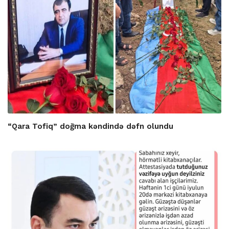
“Qara Tofiq” doğma kəndində dəfn olundu