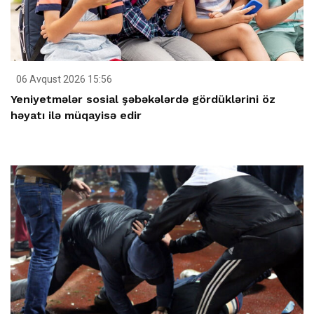
06 Avqust 2026 15:56
Yeniyetmələr sosial şəbəkələrdə gördüklərini öz
həyatı ilə müqayisə edir