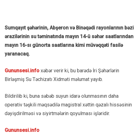
Sumqayıt şəhərinin, Abşeron və Binəqədi rayonlarının bəzi
ərazilərinin su təminatında mayın 14-ü səhər saatlarından
mayın 16-sı günorta saatlarına kimi müvəqqəti fasilə
yaranacaq.
Gununsesi.info
xəbər verir ki, bu barədə İri Şəhərlərin
Birləşmiş Su Təchizatı Xidməti məlumat yayıb.
Bildirilib ki, buna səbəb suyun idarə olunmasının daha
operativ təşkili məqsədilə magistral xəttin qəzalı hissəsinin
dəyişdirilməsi və siyirtmələrin qoyulması işləridir.
Gununsesi.info