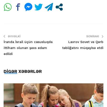
ƏVVƏLKI
SONRAKI
İranda İsrail üçün casusluqda
Lavrov Sovet və Qərb
ittiham olunan şəxs edam
təbliğatını müqayisə etdi
edildi
DİGƏR XƏBƏRLƏR