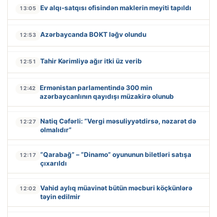
Ev alqı-satqısı ofisindən maklerin meyiti tapıldı
13:05
Azərbaycanda BOKT ləğv olundu
12:53
Tahir Kərimliyə ağır itki üz verib
12:51
Ermənistan parlamentində 300 min
12:42
azərbaycanlının qayıdışı müzakirə olunub
Natiq Cəfərli: “Vergi məsuliyyətdirsə, nəzarət də
12:27
olmalıdır”
“Qarabağ” – “Dinamo” oyununun biletləri satışa
12:17
çıxarıldı
Vahid aylıq müavinət bütün məcburi köçkünlərə
12:02
təyin edilmir