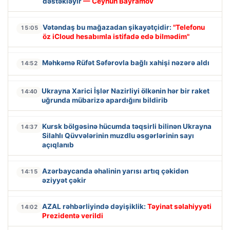
dəstəkləyir
— Ceyhun Bayramov
Vətəndaş bu mağazadan şikayətçidir:
"Telefonu
15:05
öz iCloud hesabımla istifadə edə bilmədim"
Məhkəmə Rüfət Səfərovla bağlı xahişi nəzərə aldı
14:52
Ukrayna Xarici İşlər Nazirliyi ölkənin hər bir raket
14:40
uğrunda mübarizə apardığını bildirib
Kursk bölgəsinə hücumda təqsirli bilinən Ukrayna
14:37
Silahlı Qüvvələrinin muzdlu əsgərlərinin sayı
açıqlanıb
Azərbaycanda əhalinin yarısı artıq çəkidən
14:15
əziyyət çəkir
AZAL rəhbərliyində dəyişiklik:
Təyinat səlahiyyəti
14:02
Prezidentə verildi