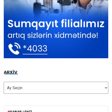
ARXİV
ARXİV
XƏBƏR LENTI