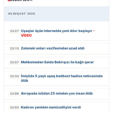
06 AVQUST 2026
Uşaqlar üçün internetdə yeni dövr başlayır
-
23:27
VİDEO
Zelenski onları vəzifəsindən azad etdi
23:15
Məhkəmədən Səidə Bəkirqızı ilə bağlı qərar
22:57
İmişlidə 5 yaşlı uşaq bədbəxt hadisə nəticəsində
22:33
ölüb
Avropada istidən 25 mindən çox insan ölüb
22:09
Kadırov yenidən namizədliyini verdi
22:03