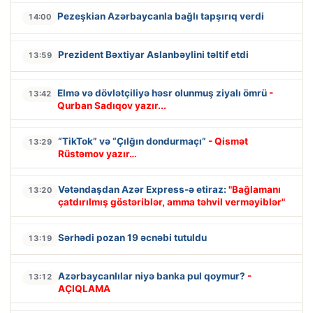
Pezeşkian Azərbaycanla bağlı tapşırıq verdi
14:00
Prezident Bəxtiyar Aslanbəylini təltif etdi
13:59
Elmə və dövlətçiliyə həsr olunmuş ziyalı ömrü
-
13:42
Qurban Sadıqov yazır...
“TikTok” və “Çılğın dondurmaçı”
- Qismət
13:29
Rüstəmov yazır…
Vətəndaşdan Azər Express-ə etiraz:
"Bağlamanı
13:20
çatdırılmış göstəriblər, amma təhvil verməyiblər"
Sərhədi pozan 19 əcnəbi tutuldu
13:19
Azərbaycanlılar niyə banka pul qoymur?
-
13:12
AÇIQLAMA