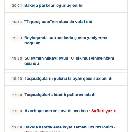
Bakıda parkdan oğurluq edildi
20:01
“Toppuş bacı”nın atası da vəfat etdi
19:46
Beyləqanda su kanalında çimən yeniyetmə
19:33
boğulub
Süleyman Mikayılovun 10 illik müavininə hökm
19:20
oxundu
Təqaüdçülərin pulunu talayan şəxs saxlanıldı
19:10
Təqaüdçüləri aldadıb pullarını taladı
17:58
Azərbaycanın ən savadlı mollası
- Saffari yazır…
17:30
Bakıda estetik əməliyyat zamanı üçüncü ölüm
-
17:09