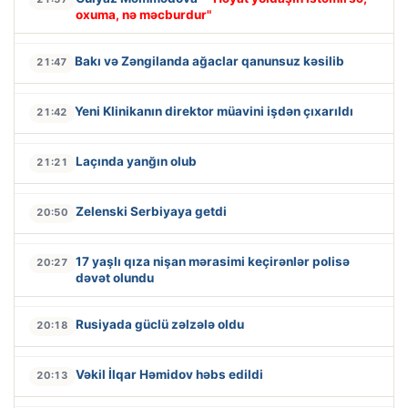
oxuma, nə məcburdur"
Bakı və Zəngilanda ağaclar qanunsuz kəsilib
21:47
Yeni Klinikanın direktor müavini işdən çıxarıldı
21:42
Laçında yanğın olub
21:21
Zelenski Serbiyaya getdi
20:50
17 yaşlı qıza nişan mərasimi keçirənlər polisə
20:27
dəvət olundu
Rusiyada güclü zəlzələ oldu
20:18
Vəkil İlqar Həmidov həbs edildi
20:13