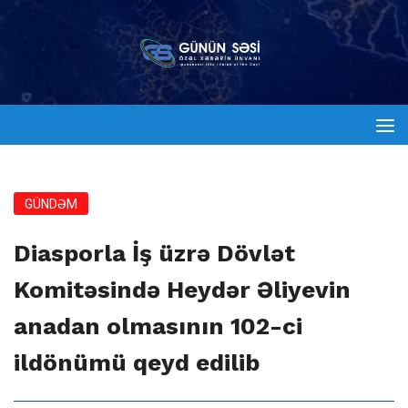
GÜNDƏM
Diasporla İş üzrə Dövlət
Komitəsində Heydər Əliyevin
anadan olmasının 102-ci
ildönümü qeyd edilib