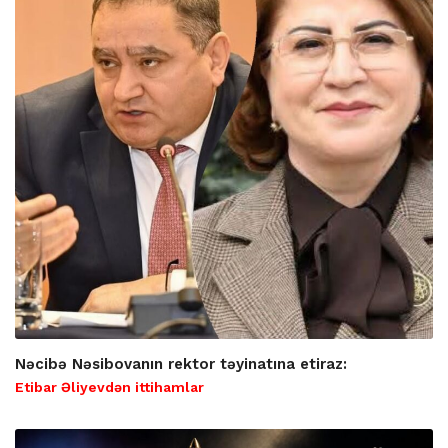
Nəcibə Nəsibovanın rektor təyinatına etiraz:
Etibar Əliyevdən ittihamlar