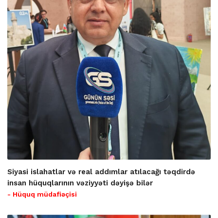
Siyasi islahatlar və real addımlar atılacağı təqdirdə
insan hüquqlarının vəziyyəti dəyişə bilər
- Hüquq müdafiəçisi