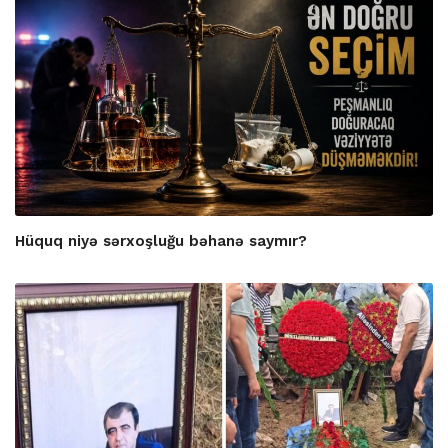
Hüquq niyə sərxoşluğu bəhanə saymır?