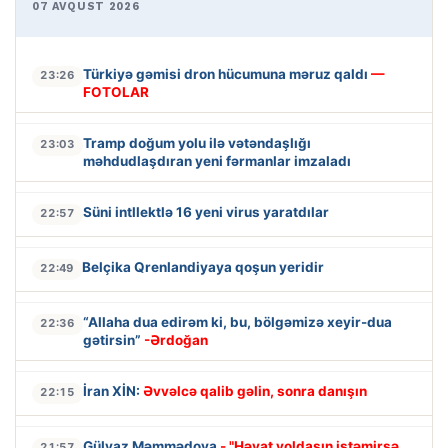
07 AVQUST 2026
Türkiyə gəmisi dron hücumuna məruz qaldı
—
23:26
FOTOLAR
Tramp doğum yolu ilə vətəndaşlığı
23:03
məhdudlaşdıran yeni fərmanlar imzaladı
Süni intllektlə 16 yeni virus yaratdılar
22:57
Belçika Qrenlandiyaya qoşun yeridir
22:49
“Allaha dua edirəm ki, bu, bölgəmizə xeyir-dua
22:36
gətirsin”
-Ərdoğan
İran XİN:
Əvvəlcə qalib gəlin, sonra danışın
22:15
Gülyaz Məmmədova
- "Həyat yoldaşın istəmirsə,
21:57