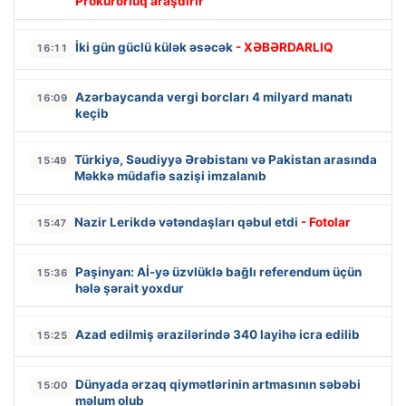
Prokurorluq araşdırır
İki gün güclü külək əsəcək
- XƏBƏRDARLIQ
16:11
Azərbaycanda vergi borcları 4 milyard manatı
16:09
keçib
Türkiyə, Səudiyyə Ərəbistanı və Pakistan arasında
15:49
Məkkə müdafiə sazişi imzalanıb
Nazir Lerikdə vətəndaşları qəbul etdi
- Fotolar
15:47
Paşinyan: Aİ-yə üzvlüklə bağlı referendum üçün
15:36
hələ şərait yoxdur
Azad edilmiş ərazilərində 340 layihə icra edilib
15:25
Dünyada ərzaq qiymətlərinin artmasının səbəbi
15:00
məlum olub