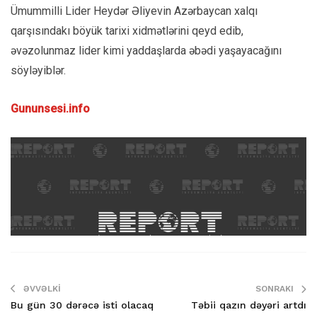
Ümummilli Lider Heydər Əliyevin Azərbaycan xalqı
qarşısındakı böyük tarixi xidmətlərini qeyd edib,
əvəzolunmaz lider kimi yaddaşlarda əbədi yaşayacağını
söyləyiblər.
Gununsesi.info
ƏVVƏLKI
SONRAKI
Bu gün 30 dərəcə isti olacaq
Təbii qazın dəyəri artdı