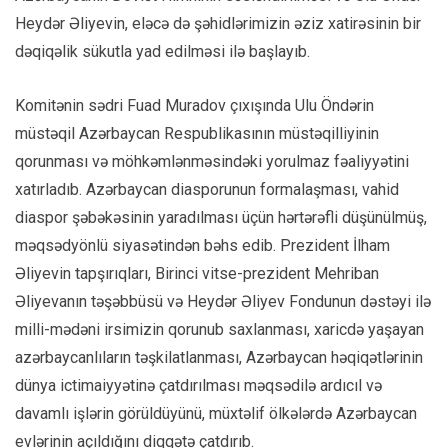
Heydər Əliyevin, eləcə də şəhidlərimizin əziz xatirəsinin bir
dəqiqəlik sükutla yad edilməsi ilə başlayıb.
Komitənin sədri Fuad Muradov çıxışında Ulu Öndərin
müstəqil Azərbaycan Respublikasının müstəqilliyinin
qorunması və möhkəmlənməsindəki yorulmaz fəaliyyətini
xatırladıb. Azərbaycan diasporunun formalaşması, vahid
diaspor şəbəkəsinin yaradılması üçün hərtərəfli düşünülmüş,
məqsədyönlü siyasətindən bəhs edib. Prezident İlham
Əliyevin tapşırıqları, Birinci vitse-prezident Mehriban
Əliyevanın təşəbbüsü və Heydər Əliyev Fondunun dəstəyi ilə
milli-mədəni irsimizin qorunub saxlanması, xaricdə yaşayan
azərbaycanlıların təşkilatlanması, Azərbaycan həqiqətlərinin
dünya ictimaiyyətinə çatdırılması məqsədilə ardıcıl və
davamlı işlərin görüldüyünü, müxtəlif ölkələrdə Azərbaycan
evlərinin açıldığını diqqətə çatdırıb.