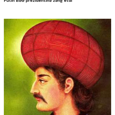
Putin BƏƏ prezidentinə zəng etdi