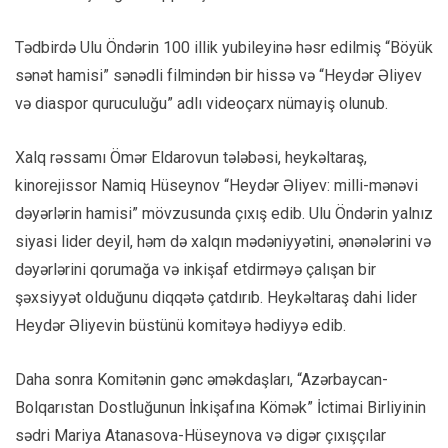
Tədbirdə Ulu Öndərin 100 illik yubileyinə həsr edilmiş “Böyük
sənət hamisi” sənədli filmindən bir hissə və “Heydər Əliyev
və diaspor quruculuğu” adlı videoçarx nümayiş olunub.
Xalq rəssamı Ömər Eldarovun tələbəsi, heykəltaraş,
kinorejissor Namiq Hüseynov “Heydər Əliyev: milli-mənəvi
dəyərlərin hamisi” mövzusunda çıxış edib. Ulu Öndərin yalnız
siyasi lider deyil, həm də xalqın mədəniyyətini, ənənələrini və
dəyərlərini qorumağa və inkişaf etdirməyə çalışan bir
şəxsiyyət olduğunu diqqətə çatdırıb. Heykəltaraş dahi lider
Heydər Əliyevin büstünü komitəyə hədiyyə edib.
Daha sonra Komitənin gənc əməkdaşları, “Azərbaycan-
Bolqarıstan Dostluğunun İnkişafına Kömək” İctimai Birliyinin
sədri Mariya Atanasova-Hüseynova və digər çıxışçılar