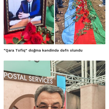
“Qara Tofiq” doğma kəndində dəfn olundu