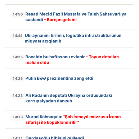
Rəşad Məcid Fazil Mustafa və Taleh Şahsuvarlıya
14:50
səsləndi
- Barışın getsin!
Ukraynanın itirilmiş logistika infrastrukturunun
14:44
miqyası açıqlanıb
Ronaldo bu həftəsonu evlənir
- Toyun detalları
14:35
məlum oldu
Putin BƏƏ prezidentinə zəng etdi
14:26
Ali Radanın deputatı Ukrayna ordusundakı
14:23
korrupsiyadan danışıb
Murad Köhnəqala:
"Şah İsmayıl mövzusu İranın
14:18
sifarişi ilə köpükləndirilir"
Qardaşoğlu bibisini gülləndi
14:11