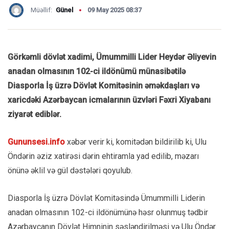
Müəllif:
Günel
09 May 2025 08:37
Görkəmli dövlət xadimi, Ümummilli Lider Heydər Əliyevin
anadan olmasının 102-ci ildönümü münasibətilə
Diasporla İş üzrə Dövlət Komitəsinin əməkdaşları və
xaricdəki Azərbaycan icmalarının üzvləri Fəxri Xiyabanı
ziyarət ediblər.
Gununsesi.info
xəbər verir ki, komitədən bildirilib ki, Ulu
Öndərin əziz xatirəsi dərin ehtiramla yad edilib, məzarı
önünə əklil və gül dəstələri qoyulub.
Diasporla İş üzrə Dövlət Komitəsində Ümummilli Liderin
anadan olmasının 102-ci ildönümünə həsr olunmuş tədbir
Azərbaycanın Dövlət Himninin səsləndirilməsi və Ulu Öndər