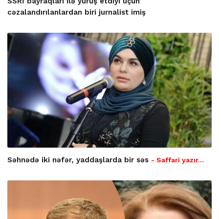
SSRİ bayraqları ilə yürüş etdiyi üçün
cəzalandırılanlardan biri jurnalist imiş
Səhnədə iki nəfər, yaddaşlarda bir səs
- Saffari yazır…