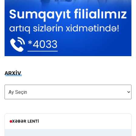
ARXİV
ARXİV
XƏBƏR LENTI