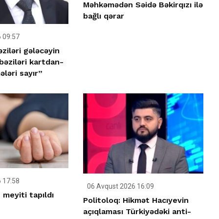
Məhkəmədən Səidə Bəkirqızı ilə
bağlı qərar
 09:57
əziləri gələcəyin
 bəziləri kartdan-
ləri sayır”
 17:58
06 Avqust 2026 16:09
meyiti tapıldı
Politoloq: Hikmət Hacıyevin
açıqlaması Türkiyədəki anti-