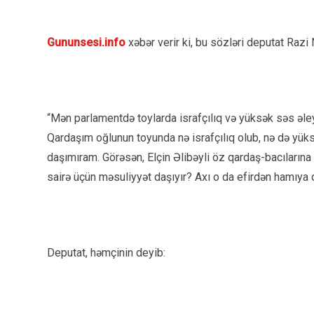
Gununsesi.info
xəbər verir ki, bu sözləri deputat Razi
“Mən parlamentdə toylarda israfçılıq və yüksək səs əl
Qardaşım oğlunun toyunda nə israfçılıq olub, nə də yük
daşımıram. Görəsən, Elçin Əlibəyli öz qardaş-bacılarına 
sairə üçün məsuliyyət daşıyır? Axı o da efirdən hamıya 
Deputat, həmçinin deyib: