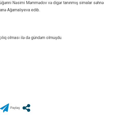
müğənni Nəsimi Məmmədov və digər tanınmış simalar səhnə
ı Nanə Ağamalıyeva edib.
çılıq olması ilə də gündəm olmuşdu.