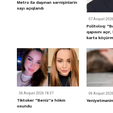
Metro ilə daşınan sərnişinlərin
sayı açıqlandı
07 Avqust 2026
Politoloq: “B
qapısını açır,
karta köçürmə
06 Avqust 2026 18:37
06 Avqust 2026
Tiktoker “Beniz”ə hökm
Yeniyetmənin 
oxundu