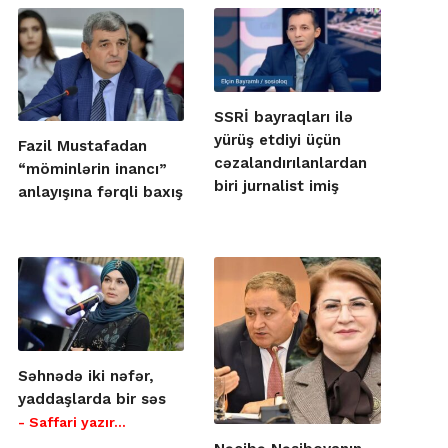
SSRİ bayraqları ilə
yürüş etdiyi üçün
Fazil Mustafadan
cəzalandırılanlardan
“möminlərin inancı”
biri jurnalist imiş
anlayışına fərqli baxış
Səhnədə iki nəfər,
yaddaşlarda bir səs
- Saffari yazır…