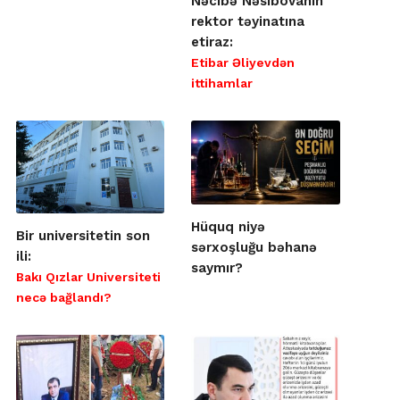
Nəcibə Nəsibovanın
rektor təyinatına
etiraz:
Etibar Əliyevdən
ittihamlar
Hüquq niyə
Bir universitetin son
sərxoşluğu bəhanə
ili:
saymır?
Bakı Qızlar Universiteti
necə bağlandı?