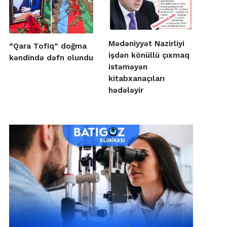
Mədəniyyət Nazirliyi
“Qara Tofiq” doğma
işdən könüllü çıxmaq
kəndində dəfn olundu
istəməyən
kitabxanaçıları
hədələyir