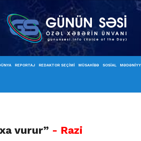
DÜNYA
REPORTAJ
REDAKTOR SEÇİMİ
MÜSAHİBƏ
SOSİAL
MƏDƏNİY
ıxa vurur”
- Razi