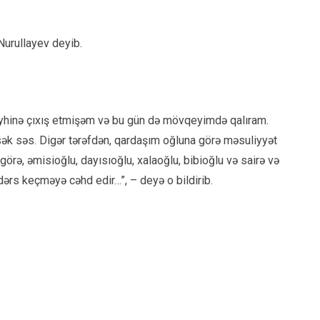
 Nurullayev deyib.
eyhinə çıxış etmişəm və bu gün də mövqeyimdə qalıram.
sək səs. Digər tərəfdən, qardaşım oğluna görə məsuliyyət
görə, əmisioğlu, dayısıoğlu, xalaoğlu, bibioğlu və sairə və
dərs keçməyə cəhd edir…”, – deyə o bildirib.