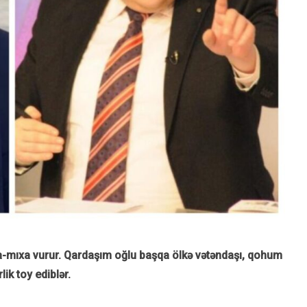
nala-mıxa vurur. Qardaşım oğlu başqa ölkə vətəndaşı, qohum
ik toy ediblər.