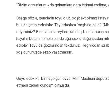
“Bizim qanunlarımızda qohumlara görə ictimai xadimə, v
Başqa sözlə, gənclərin toyu olub, xoşbəxt olmaq istəyirlə
buluğa çatıb evlıniblər. Toy edənlərə “xoşbəxt olun”, “All
deyirsiniz? Biriniz ucuz reytinq xatirinə, biriniz baxış s
həyatın bütün mərhələlərində uğursuz olduğunuzdan nif
ediblər. Toyu da gözlərindən tökdünüz. Heç vicdan əzabı
xoş gününüzdə əzab yaşatmasın”.
Qeyd edək ki, bir neçə gün əvvəl Milli Məclisin deputa
etməsi xəbəri gündəm olmuşdu.