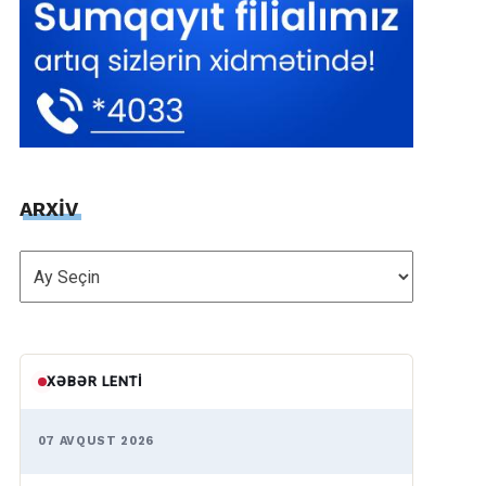
ARXİV
ARXİV
XƏBƏR LENTI
07 AVQUST 2026