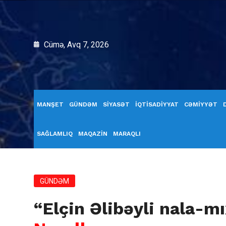
Cümə, Avq 7, 2026
MANŞET
GÜNDƏM
SİYASƏT
İQTİSADİYYAT
CƏMİYYƏT
SAĞLAMLIQ
MAQAZİN
MARAQLI
GÜNDƏM
“Elçin Əlibəyli nala-m