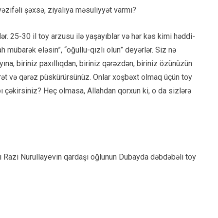
əzifəli şəxsə, ziyalıya məsuliyyət varmı?
r. 25-30 il toy arzusu ilə yaşayıblar və hər kəs kimi həddi-
ah mübarək eləsin”, “oğullu-qızlı olun” deyərlər. Siz nə
ayına, biriniz paxıllıqdan, biriniz qərəzdən, biriniz özünüzün
rət və qərəz püskürürsünüz. Onlar xoşbəxt olmaq üçün toy
 çəkirsiniz? Heç olmasa, Allahdan qorxun ki, o da sizlərə
tı Razi Nurullayevin qardaşı oğlunun Dubayda dəbdəbəli toy