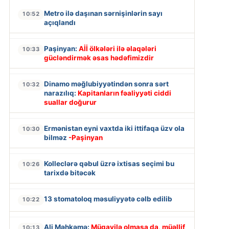
Metro ilə daşınan sərnişinlərin sayı
10:52
açıqlandı
Paşinyan:
Aİİ ölkələri ilə əlaqələri
10:33
gücləndirmək əsas hədəfimizdir
Dinamo məğlubiyyətindən sonra sərt
10:32
narazılıq:
Kapitanların fəaliyyəti ciddi
suallar doğurur
Ermənistan eyni vaxtda iki ittifaqa üzv ola
10:30
bilməz
-Paşinyan
Kolleclərə qəbul üzrə ixtisas seçimi bu
10:26
tarixdə bitəcək
13 stomatoloq məsuliyyətə cəlb edilib
10:22
Ali Məhkəmə:
Müqavilə olmasa da, müəllif
10:13