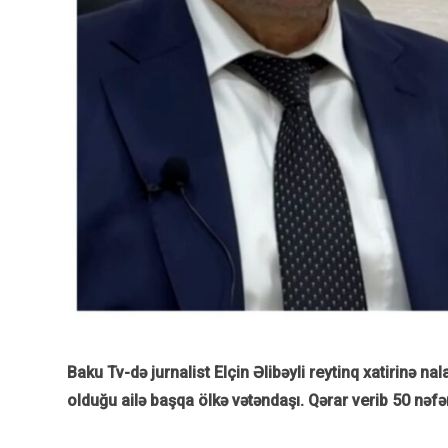
Baku Tv-də jurnalist Elçin Əlibəyli reytinq xatirinə 
olduğu ailə başqa ölkə vətəndaşı. Qərar verib 50 nəfərl