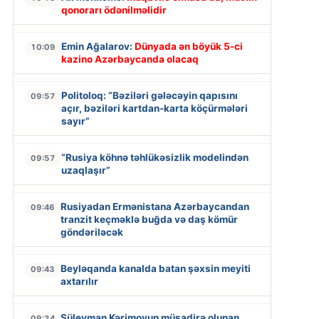
qonorarı ödənilməlidir
Emin Ağalarov:
Dünyada ən böyük 5-ci
10:09
kazino Azərbaycanda olacaq
Politoloq: “Bəziləri gələcəyin qapısını
09:57
açır, bəziləri kartdan-karta köçürmələri
sayır”
“Rusiya köhnə təhlükəsizlik modelindən
09:57
uzaqlaşır”
Rusiyadan Ermənistana Azərbaycandan
09:46
tranzit keçməklə buğda və daş kömür
göndəriləcək
Beyləqanda kanalda batan şəxsin meyiti
09:43
axtarılır
Süleyman Kərimovun müsadirə olunan
09:34