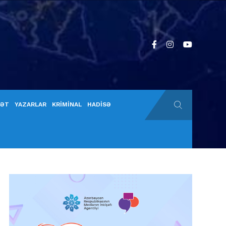
YƏT
YAZARLAR
KRİMİNAL
HADİSƏ