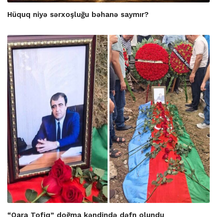
Hüquq niyə sərxoşluğu bəhanə saymır?
“Qara Tofiq” doğma kəndində dəfn olundu