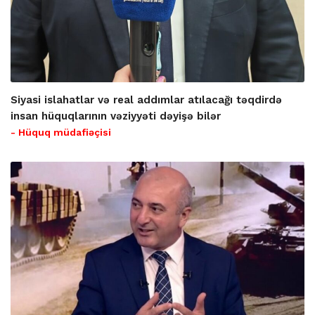
Siyasi islahatlar və real addımlar atılacağı təqdirdə
insan hüquqlarının vəziyyəti dəyişə bilər
- Hüquq müdafiəçisi