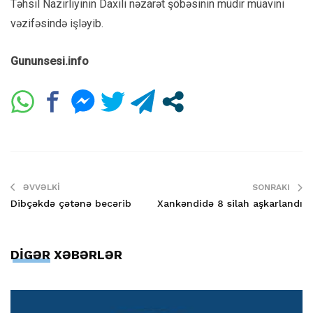
Təhsil Nazirliyinin Daxili nəzarət şöbəsinin müdir müavini
vəzifəsində işləyib.
Gununsesi.info
ƏVVƏLKI
SONRAKI
Dibçəkdə çətənə becərib
Xankəndidə 8 silah aşkarlandı
DİGƏR XƏBƏRLƏR