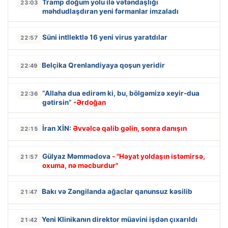
Tramp doğum yolu ilə vətəndaşlığı
23:03
məhdudlaşdıran yeni fərmanlar imzaladı
Süni intllektlə 16 yeni virus yaratdılar
22:57
Belçika Qrenlandiyaya qoşun yeridir
22:49
“Allaha dua edirəm ki, bu, bölgəmizə xeyir-dua
22:36
gətirsin”
-Ərdoğan
İran XİN:
Əvvəlcə qalib gəlin, sonra danışın
22:15
Gülyaz Məmmədova
- "Həyat yoldaşın istəmirsə,
21:57
oxuma, nə məcburdur"
Bakı və Zəngilanda ağaclar qanunsuz kəsilib
21:47
Yeni Klinikanın direktor müavini işdən çıxarıldı
21:42