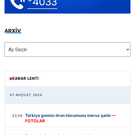
ARXİV
ARXİV
XƏBƏR LENTI
07 AVQUST 2026
Türkiyə gəmisi dron hücumuna məruz qaldı
—
23:26
FOTOLAR