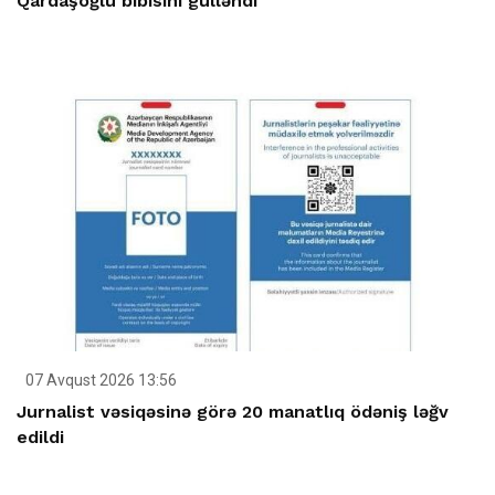
Qardaşoğlu bibisini gülləndi
07 Avqust 2026 13:56
Jurnalist vəsiqəsinə görə 20 manatlıq ödəniş ləğv
edildi