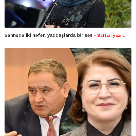
Səhnədə iki nəfər, yaddaşlarda bir səs
- Saffari yazır…