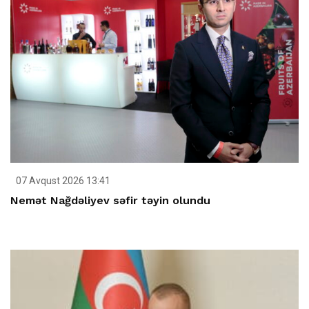
07 Avqust 2026 13:41
Nemət Nağdəliyev səfir təyin olundu