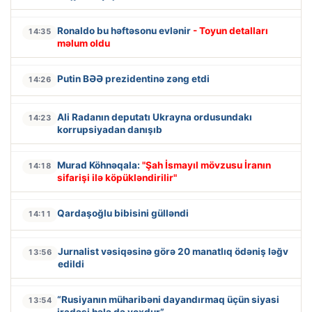
Ronaldo bu həftəsonu evlənir
- Toyun detalları
14:35
məlum oldu
Putin BƏƏ prezidentinə zəng etdi
14:26
Ali Radanın deputatı Ukrayna ordusundakı
14:23
korrupsiyadan danışıb
Murad Köhnəqala:
"Şah İsmayıl mövzusu İranın
14:18
sifarişi ilə köpükləndirilir"
Qardaşoğlu bibisini gülləndi
14:11
Jurnalist vəsiqəsinə görə 20 manatlıq ödəniş ləğv
13:56
edildi
“Rusiyanın müharibəni dayandırmaq üçün siyasi
13:54