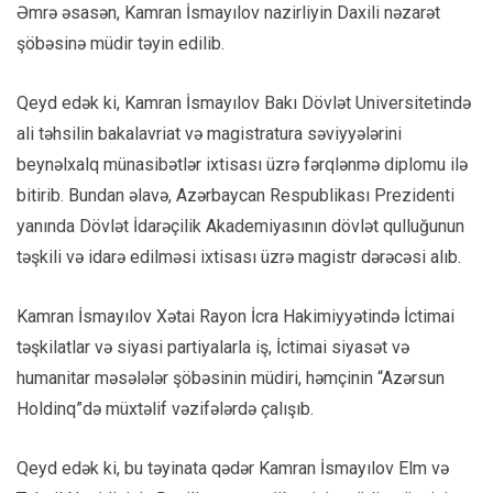
Əmrə əsasən, Kamran İsmayılov nazirliyin Daxili nəzarət
şöbəsinə müdir təyin edilib.
Qeyd edək ki, Kamran İsmayılov Bakı Dövlət Universitetində
ali təhsilin bakalavriat və magistratura səviyyələrini
beynəlxalq münasibətlər ixtisası üzrə fərqlənmə diplomu ilə
bitirib. Bundan əlavə, Azərbaycan Respublikası Prezidenti
yanında Dövlət İdarəçilik Akademiyasının dövlət qulluğunun
təşkili və idarə edilməsi ixtisası üzrə magistr dərəcəsi alıb.
Kamran İsmayılov Xətai Rayon İcra Hakimiyyətində İctimai
təşkilatlar və siyasi partiyalarla iş, İctimai siyasət və
humanitar məsələlər şöbəsinin müdiri, həmçinin “Azərsun
Holdinq”də müxtəlif vəzifələrdə çalışıb.
Qeyd edək ki, bu təyinata qədər Kamran İsmayılov Elm və