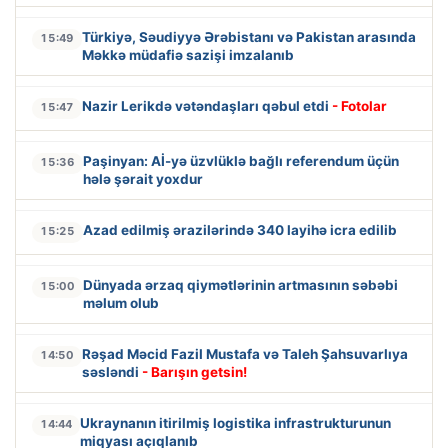
Türkiyə, Səudiyyə Ərəbistanı və Pakistan arasında
15:49
Məkkə müdafiə sazişi imzalanıb
Nazir Lerikdə vətəndaşları qəbul etdi
- Fotolar
15:47
Paşinyan: Aİ-yə üzvlüklə bağlı referendum üçün
15:36
hələ şərait yoxdur
Azad edilmiş ərazilərində 340 layihə icra edilib
15:25
Dünyada ərzaq qiymətlərinin artmasının səbəbi
15:00
məlum olub
Rəşad Məcid Fazil Mustafa və Taleh Şahsuvarlıya
14:50
səsləndi
- Barışın getsin!
Ukraynanın itirilmiş logistika infrastrukturunun
14:44
miqyası açıqlanıb