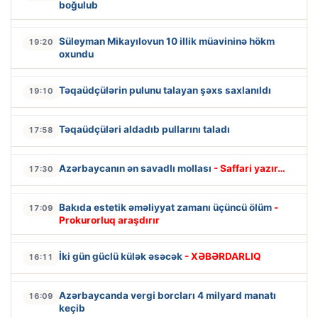
boğulub
Süleyman Mikayılovun 10 illik müavininə hökm
19:20
oxundu
Təqaüdçülərin pulunu talayan şəxs saxlanıldı
19:10
Təqaüdçüləri aldadıb pullarını taladı
17:58
Azərbaycanın ən savadlı mollası
- Saffari yazır…
17:30
Bakıda estetik əməliyyat zamanı üçüncü ölüm
-
17:09
Prokurorluq araşdırır
İki gün güclü külək əsəcək
- XƏBƏRDARLIQ
16:11
Azərbaycanda vergi borcları 4 milyard manatı
16:09
keçib