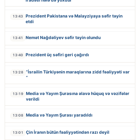
iradəsi hələ də yoxdur”
Prezident Pakistana və Malayziyaya səfir təyin
13:43
etdi
Nemət Nağdəliyev səfir təyin olundu
13:41
Prezident üç səfiri geri çağırdı
13:40
“İsrailin Türkiyənin maraqlarına zidd fəaliyyəti var
13:28
“
Media və Yayım Şurasına əlavə hüquq və vəzifələr
13:19
verildi
Media və Yayım Şurası yaradıldı
13:08
Çin İranın bütün fəaliyyətindən razı deyil
13:01