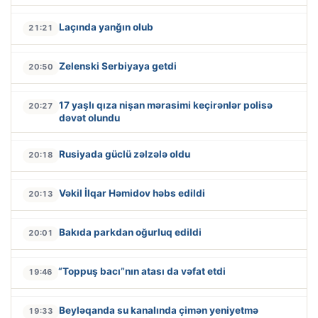
Laçında yanğın olub
21:21
Zelenski Serbiyaya getdi
20:50
17 yaşlı qıza nişan mərasimi keçirənlər polisə
20:27
dəvət olundu
Rusiyada güclü zəlzələ oldu
20:18
Vəkil İlqar Həmidov həbs edildi
20:13
Bakıda parkdan oğurluq edildi
20:01
“Toppuş bacı”nın atası da vəfat etdi
19:46
Beyləqanda su kanalında çimən yeniyetmə
19:33