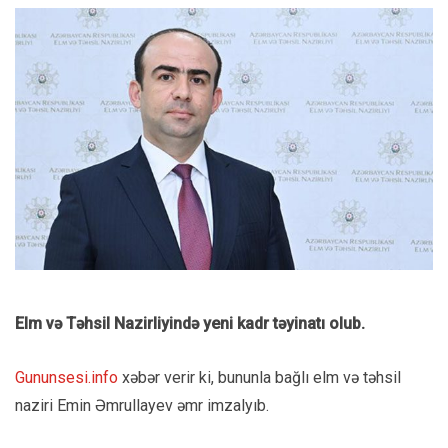
Elm və Təhsil Nazirliyində yeni kadr təyinatı olub.
Gununsesi.info
xəbər verir ki, bununla bağlı elm və təhsil
naziri Emin Əmrullayev əmr imzalyıb.