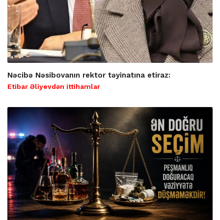
Nəcibə Nəsibovanın rektor təyinatına etiraz:
Etibar Əliyevdən ittihamlar