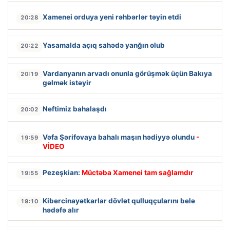
Xamenei orduya yeni rəhbərlər təyin etdi
20:28
Yasamalda açıq sahədə yanğın olub
20:22
Vardanyanın arvadı onunla görüşmək üçün Bakıya
20:19
gəlmək istəyir
Neftimiz bahalaşdı
20:02
Vəfa Şərifovaya bahalı maşın hədiyyə olundu
-
19:59
VİDEO
Pezeşkian:
Müctəba Xamenei tam sağlamdır
19:55
Kibercinayətkarlar dövlət qulluqçularını belə
19:10
hədəfə alır