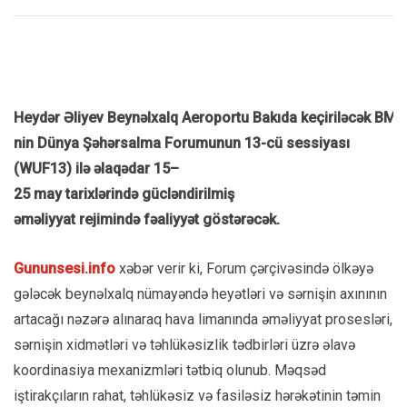
Heyd
ə
r
Ə
liyev
Beyn
ə
lxalq
Aeroportu
Bak
ı
da
ke
ç
iril
ə
c
ə
k
BMT
nin
D
ü
nya
Şə
h
ə
rsalma
Forumunun
13-
c
ü
sessiyas
ı
(
WUF
13)
il
ə ə
laq
ə
dar
15–
25
may
tarixl
ə
rind
ə
g
ü
cl
ə
ndirilmi
ş
ə
m
ə
liyyat
rejimind
ə
f
ə
aliyy
ə
t
g
ö
st
ə
r
ə
c
ə
k
.
Gununsesi.info
xəbər verir ki, Forum çərçivəsində ölkəyə
gələcək beynəlxalq nümayəndə heyətləri və sərnişin axınının
artacağı nəzərə alınaraq hava limanında əməliyyat prosesləri,
sərnişin xidmətləri və təhlükəsizlik tədbirləri üzrə əlavə
koordinasiya mexanizmləri tətbiq olunub. Məqsəd
iştirakçıların rahat, təhlükəsiz və fasiləsiz hərəkətinin təmin