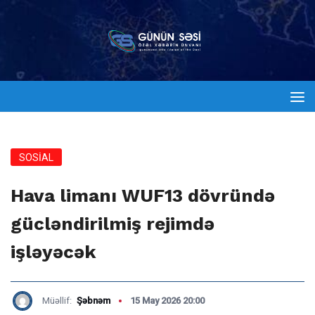
SOSİAL
Hava limanı WUF13 dövründə
gücləndirilmiş rejimdə
işləyəcək
Müəllif:
Şəbnəm
15 May 2026 20:00