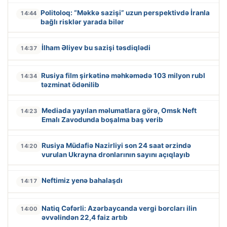
Politoloq: “Məkkə sazişi” uzun perspektivdə İranla
14:44
bağlı risklər yarada bilər
İlham Əliyev bu sazişi təsdiqlədi
14:37
Rusiya film şirkətinə məhkəmədə 103 milyon rubl
14:34
təzminat ödənilib
Mediada yayılan məlumatlara görə, Omsk Neft
14:23
Emalı Zavodunda boşalma baş verib
Rusiya Müdafiə Nazirliyi son 24 saat ərzində
14:20
vurulan Ukrayna dronlarının sayını açıqlayıb
Neftimiz yenə bahalaşdı
14:17
Natiq Cəfərli: Azərbaycanda vergi borcları ilin
14:00
əvvəlindən 22,4 faiz artıb