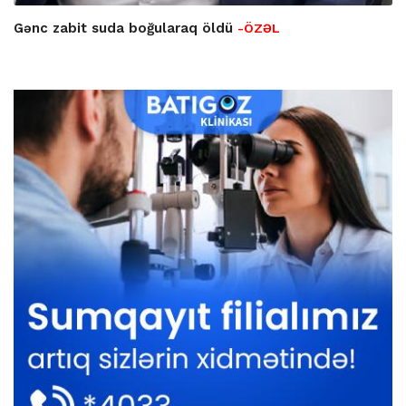
Gənc zabit suda boğularaq öldü
-ÖZƏL