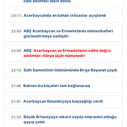
cəlb edilməsi təklif edildi
Azərbaycanda ən bahalı ixtisaslar açıqlanıb
23:11
ABŞ Azərbaycan və Ermənistanla münasibətləri
22:50
gücləndirməyə sadiqdir
ABŞ:
Azərbaycan və Ermənistanın sülhə doğru
22:26
addımları dünya üçün nümunədir
Sülh Sammitinin ildönümündə Birgə Bəyanat yaydı
22:15
Bakının bu küçələri tam bağlanacaq
21:49
Azərbaycan Kolumbiyaya başsağlığı verdi
21:41
Böyük Britaniyaya rekord sayda miqrantın olduğu
21:23
qayıq çatdı