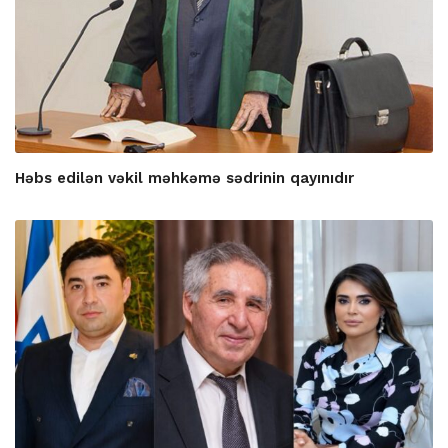
Həbs edilən vəkil məhkəmə sədrinin qayınıdır