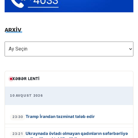
ARXİV
ARXİV
XƏBƏR LENTI
10 AVQUST 2026
Tramp İrandan təzminat tələb edir
23:30
Ukraynada övladı olmayan qadınların səfərbərliyə
23:21