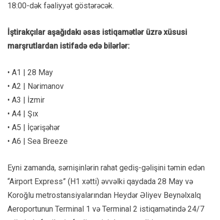
18:00-dək fəaliyyət göstərəcək.
İştirakçılar aşağıdakı əsas istiqamətlər üzrə xüsusi
marşrutlardan istifadə edə bilərlər:
• A1 | 28 May
• A2 | Nərimanov
• A3 | İzmir
• A4 | Şıx
• A5 | İçərişəhər
• A6 | Sea Breeze
Eyni zamanda, sərnişinlərin rahat gediş-gəlişini təmin edən
“Airport Express” (H1 xətti) əvvəlki qaydada 28 May və
Koroğlu metrostansiyalarından Heydər Əliyev Beynəlxalq
Aeroportunun Terminal 1 və Terminal 2 istiqamətində 24/7