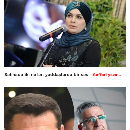
Səhnədə iki nəfər, yaddaşlarda bir səs
- Saffari yazır…