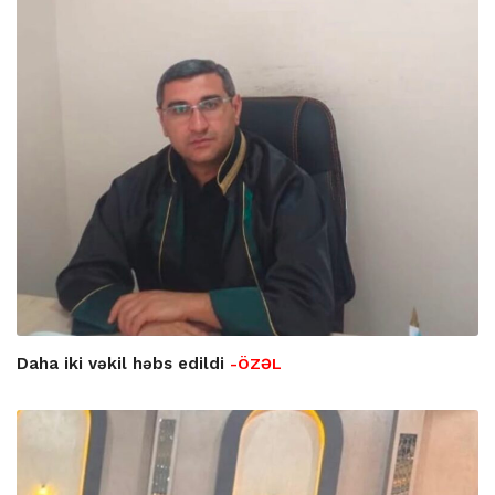
Daha iki vəkil həbs edildi
-ÖZƏL