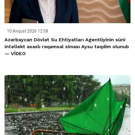
10 Avqust 2026 12:08
Azərbaycan Dövlət Su Ehtiyatları Agentliyinin süni
intellekt əsaslı rəqəmsal siması Aysu təqdim olunub
— VİDEO