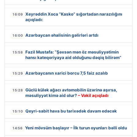
Xeyrəddin Xoca “Kasko” sığortadan narazılığını
16:09
açıqladı:
Azərbaycan əhalisinin gəlirləri artdı
16:00
Fazil Mustafa: “Şəxsən mən öz məsuliyyətimin
15:58
hansı kateqoriyaya aid olduğunu dəqiq bilirəm”
Azərbaycanın xarici borcu 7,5 faiz azalıb
15:29
Güclü külək ağacı avtomobilin üzərinə aşırsa,
15:28
məsuliyyət kimə aid olur?
– Vəkil açıqladı
Qeyri-sabit hava bu tarixədək davam edəcək
15:10
Yeni mövsüm başlayır – İlk turun oyunları bəlli oldu
14:56