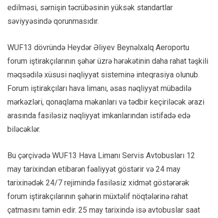
edilməsi, sərnişin təcrübəsinin yüksək standartlar
səviyyəsində qorunmasıdır.
WUF13 dövründə Heydər Əliyev Beynəlxalq Aeroportu
forum iştirakçılarının şəhər üzrə hərəkətinin daha rahat təşkili
məqsədilə xüsusi nəqliyyat sisteminə inteqrasiya olunub.
Forum iştirakçıları hava limanı, əsas nəqliyyat mübadilə
mərkəzləri, qonaqlama məkanları və tədbir keçiriləcək ərazi
arasında fasiləsiz nəqliyyat imkanlarından istifadə edə
biləcəklər.
Bu çərçivədə WUF13 Hava Limanı Servis Avtobusları 12
may tarixindən etibarən fəaliyyət göstərir və 24 may
tarixinədək 24/7 rejimində fasiləsiz xidmət göstərərək
forum iştirakçılarının şəhərin müxtəlif nöqtələrinə rahat
çatmasını təmin edir. 25 may tarixində isə avtobuslar saat