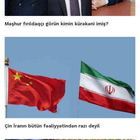
Məşhur fırıldaqçı görün kimin kürəkəni imiş?
Çin İranın bütün fəaliyyətindən razı deyil