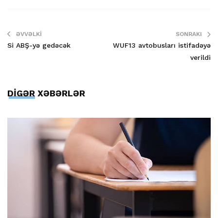
ƏVVƏLKI
SONRAKI
Si ABŞ-yə gedəcək
WUF13 avtobusları istifadəyə
verildi
DİGƏR XƏBƏRLƏR