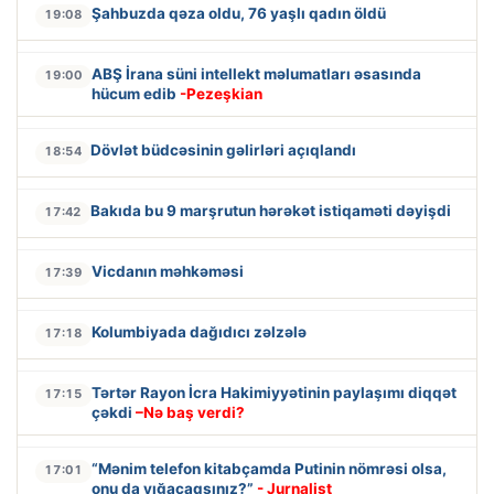
Şahbuzda qəza oldu, 76 yaşlı qadın öldü
19:08
ABŞ İrana süni intellekt məlumatları əsasında
19:00
hücum edib
-Pezeşkian
Dövlət büdcəsinin gəlirləri açıqlandı
18:54
Bakıda bu 9 marşrutun hərəkət istiqaməti dəyişdi
17:42
Vicdanın məhkəməsi
17:39
Kolumbiyada dağıdıcı zəlzələ
17:18
Tərtər Rayon İcra Hakimiyyətinin paylaşımı diqqət
17:15
çəkdi
–Nə baş verdi?
“Mənim telefon kitabçamda Putinin nömrəsi olsa,
17:01
onu da yığacaqsınız?”
- Jurnalist