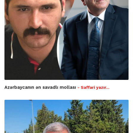
Azərbaycanın ən savadlı mollası
- Saffari yazır…