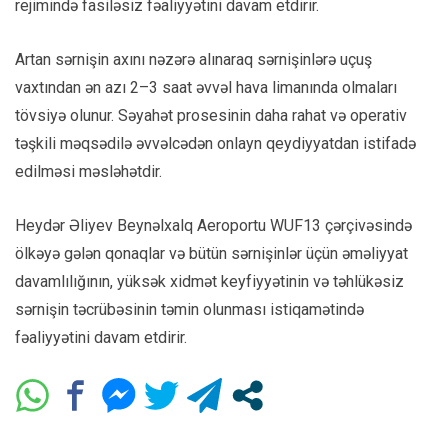
rejimində fasiləsiz fəaliyyətini davam etdirir.
Artan sərnişin axını nəzərə alınaraq sərnişinlərə uçuş
vaxtından ən azı 2–3 saat əvvəl hava limanında olmaları
tövsiyə olunur. Səyahət prosesinin daha rahat və operativ
təşkili məqsədilə əvvəlcədən onlayn qeydiyyatdan istifadə
edilməsi məsləhətdir.
Heydər Əliyev Beynəlxalq Aeroportu WUF13 çərçivəsində
ölkəyə gələn qonaqlar və bütün sərnişinlər üçün əməliyyat
davamlılığının, yüksək xidmət keyfiyyətinin və təhlükəsiz
sərnişin təcrübəsinin təmin olunması istiqamətində
fəaliyyətini davam etdirir.