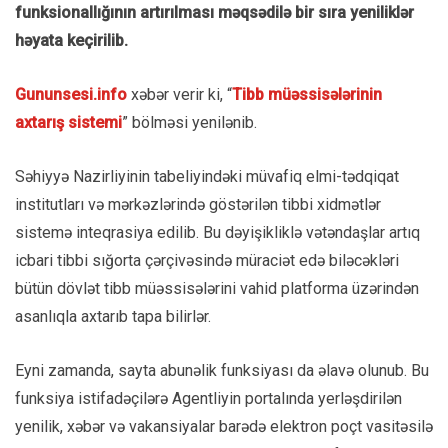
funksionallığının artırılması məqsədilə bir sıra yeniliklər
həyata keçirilib.
Gununsesi.info
xəbər verir ki, “
Tibb müəssisələrinin
axtarış sistemi
” bölməsi yenilənib.
Səhiyyə Nazirliyinin tabeliyindəki müvafiq elmi-tədqiqat
institutları və mərkəzlərində göstərilən tibbi xidmətlər
sistemə inteqrasiya edilib. Bu dəyişikliklə vətəndaşlar artıq
icbari tibbi sığorta çərçivəsində müraciət edə biləcəkləri
bütün dövlət tibb müəssisələrini vahid platforma üzərindən
asanlıqla axtarıb tapa bilirlər.
Eyni zamanda, sayta abunəlik funksiyası da əlavə olunub. Bu
funksiya istifadəçilərə Agentliyin portalında yerləşdirilən
yenilik, xəbər və vakansiyalar barədə elektron poçt vasitəsilə