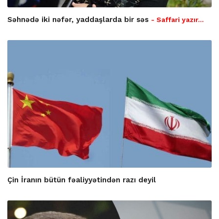
Səhnədə iki nəfər, yaddaşlarda bir səs
- Saffari yazır…
Çin İranın bütün fəaliyyətindən razı deyil