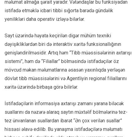
məlumat almağa şərait yaradır. Vətəndaşlar bu funksiyadan
istifadə etməklə icbari tibbi sığorta barədə gündəlik
yenilikləri daha operativ izləyə bilərlər.
Sayt üzərində həyata keçirilən digər mühüm texniki
dəyişikliklərdən biri də interaktiv xəritə funksionallığının
genişləndirilməsidir. Artıq həm “Tibb müəssisələrinin axtarışı
sistemi”, həm də “Filiallar” bölməsində istifadəçilər öz
mövcud məkan məlumatlarına əsasən yaxınlıqda yerləşən
dövlət tibb müəssisələrini və Agentliyin regional filiallarını
xəritə üzərində birbaşa görə bilirlər.
İstifadəçilərin informasiya axtarışı zamanı yarana biləcək
suallarını da nəzərə alaraq saytın müxtəlif bölmələrinə tez-
tez ünvanlanan suallardan ibarət “Ən çox verilən suallar”
hissəsi əlavə edilib. Bu yanaşma istifadəçilərə məlumatı