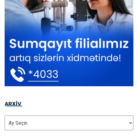
ARXİV
ARXİV