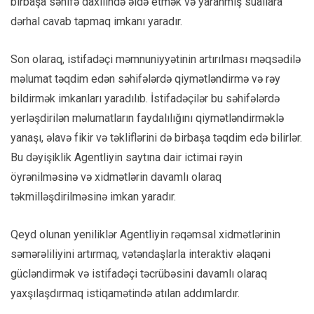
birbaşa səhifə daxilində əldə etmək və yaranmış suallara
dərhal cavab tapmaq imkanı yaradır.
Son olaraq, istifadəçi məmnuniyyətinin artırılması məqsədilə
məlumat təqdim edən səhifələrdə qiymətləndirmə və rəy
bildirmək imkanları yaradılıb. İstifadəçilər bu səhifələrdə
yerləşdirilən məlumatların faydalılığını qiymətləndirməklə
yanaşı, əlavə fikir və təkliflərini də birbaşa təqdim edə bilirlər.
Bu dəyişiklik Agentliyin saytına dair ictimai rəyin
öyrənilməsinə və xidmətlərin davamlı olaraq
təkmilləşdirilməsinə imkan yaradır.
Qeyd olunan yeniliklər Agentliyin rəqəmsal xidmətlərinin
səmərəliliyini artırmaq, vətəndaşlarla interaktiv əlaqəni
gücləndirmək və istifadəçi təcrübəsini davamlı olaraq
yaxşılaşdırmaq istiqamətində atılan addımlardır.