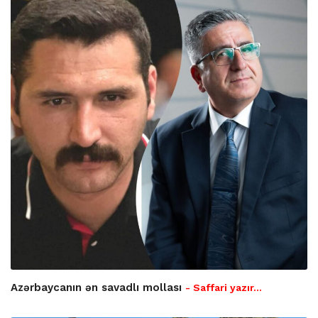
Azərbaycanın ən savadlı mollası
- Saffari yazır…