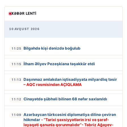
XƏBƏR LENTI
10 AVQUST 2026
Bilgəhdə kişi dənizdə boğulub
11:25
İlham Əliyev Pezeşkiana təşəkkür etdi
11:15
Daşınmaz əmlakdan iqtisadiyyata milyardlıq təsir
11:13
– AQC rəsmisindən AÇIQLAMA
Cinayətdə şübhəli bilinən 68 nəfər saxlanıldı
11:12
Azərbaycan türkcəsini diplomatiya dilinə çevirən
11:09
hökmdar
- “Tarixi şəxsiyyətlərin irsi və şərəf-
ləyaqəti qanunla qorunmalıdır”- Təbriz Ağayev-