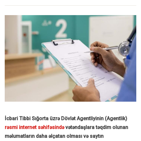
İcbari Tibbi Sığorta üzrə Dövlət Agentliyinin (Agentlik)
rəsmi internet səhifəsində
vətəndaşlara təqdim olunan
məlumatların daha əlçatan olması və saytın