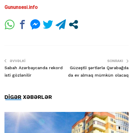
Gununsesi.info
ƏVVƏLKI
SONRAKI
Sabah Azərbaycanda rekord
Güzəştli şərtlərlə Qarabağda
isti gözlənilir
da ev almaq mümkün olacaq
DİGƏR XƏBƏRLƏR