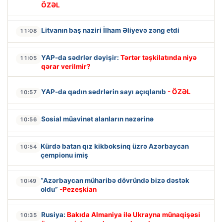
ÖZƏL
Litvanın baş naziri İlham Əliyevə zəng etdi
11:08
YAP-da sədrlər dəyişir:
Tərtər təşkilatında niyə
11:05
qərar verilmir?
YAP-da qadın sədrlərin sayı açıqlanıb
- ÖZƏL
10:57
Sosial müavinət alanların nəzərinə
10:56
Kürdə batan qız kikboksinq üzrə Azərbaycan
10:54
çempionu imiş
“Azərbaycan müharibə dövründə bizə dəstək
10:49
oldu”
-Pezeşkian
Rusiya:
Bakıda Almaniya ilə Ukrayna münaqişəsi
10:35