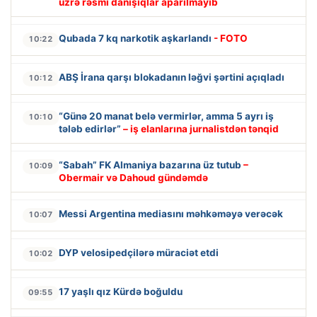
üzrə rəsmi danışıqlar aparılmayıb
Qubada 7 kq narkotik aşkarlandı
- FOTO
10:22
ABŞ İrana qarşı blokadanın ləğvi şərtini açıqladı
10:12
“Günə 20 manat belə vermirlər, amma 5 ayrı iş
10:10
tələb edirlər”
– iş elanlarına jurnalistdən tənqid
“Sabah” FK Almaniya bazarına üz tutub
–
10:09
Obermair və Dahoud gündəmdə
Messi Argentina mediasını məhkəməyə verəcək
10:07
DYP velosipedçilərə müraciət etdi
10:02
17 yaşlı qız Kürdə boğuldu
09:55