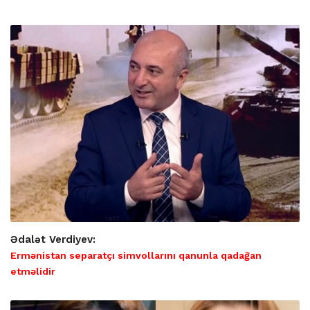
Ədalət Verdiyev:
Ermənistan separatçı simvollarını qanunla qadağan
etməlidir