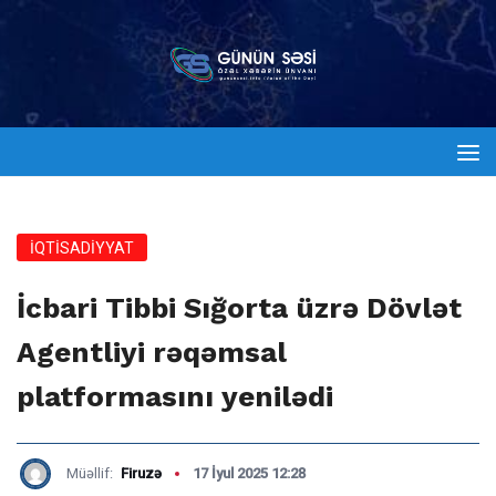
İQTİSADİYYAT
İcbari Tibbi Sığorta üzrə Dövlət
Agentliyi rəqəmsal
platformasını yenilədi
Müəllif:
Firuzə
17 İyul 2025 12:28