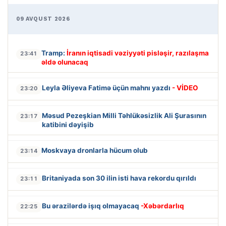
09 AVQUST 2026
Tramp:
İranın iqtisadi vəziyyəti pisləşir, razılaşma
23:41
əldə olunacaq
Leyla Əliyeva Fatimə üçün mahnı yazdı
- VİDEO
23:20
Məsud Pezeşkian Milli Təhlükəsizlik Ali Şurasının
23:17
katibini dəyişib
Moskvaya dronlarla hücum olub
23:14
Britaniyada son 30 ilin isti hava rekordu qırıldı
23:11
Bu ərazilərdə işıq olmayacaq
-Xəbərdarlıq
22:25