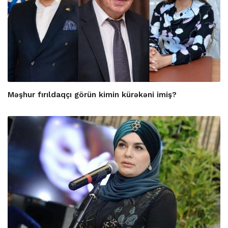
Məşhur fırıldaqçı görün kimin kürəkəni imiş?