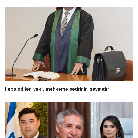
Həbs edilən vəkil məhkəmə sədrinin qayınıdır