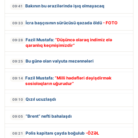
Bakının bu ərazilərində işıq olmayacaq
09:41
İcra başçısının sürücüsü qəzada öldü
- FOTO
09:33
Fazil Mustafa:
“Düşüncə olaraq indimiz elə
09:28
qaranlıq keçmişimizdir”
Bu günə olan valyuta məzənnələri
09:25
Fazil Mustafa:
“Milli hədəfləri dəyişdirmək
09:14
sosioloqların uğurudur”
Qızıl ucuzlaşdı
09:10
“Brent” nefti bahalaşdı
09:05
Polis kapitanı çayda boğulub
-ÖZƏL
08:21