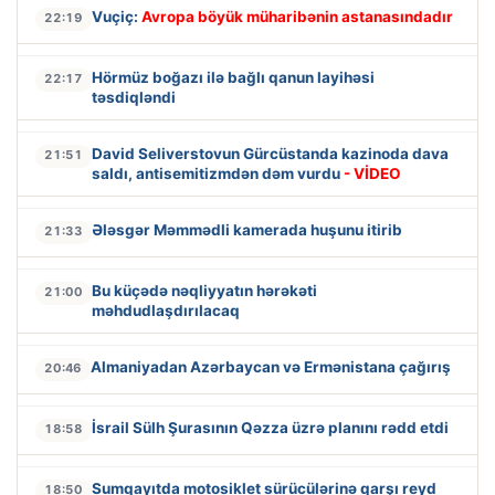
Vuçiç:
Avropa böyük müharibənin astanasındadır
22:19
Hörmüz boğazı ilə bağlı qanun layihəsi
22:17
təsdiqləndi
David Seliverstovun Gürcüstanda kazinoda dava
21:51
saldı, antisemitizmdən dəm vurdu
- VİDEO
Ələsgər Məmmədli kamerada huşunu itirib
21:33
Bu küçədə nəqliyyatın hərəkəti
21:00
məhdudlaşdırılacaq
Almaniyadan Azərbaycan və Ermənistana çağırış
20:46
İsrail Sülh Şurasının Qəzza üzrə planını rədd etdi
18:58
Sumqayıtda motosiklet sürücülərinə qarşı reyd
18:50