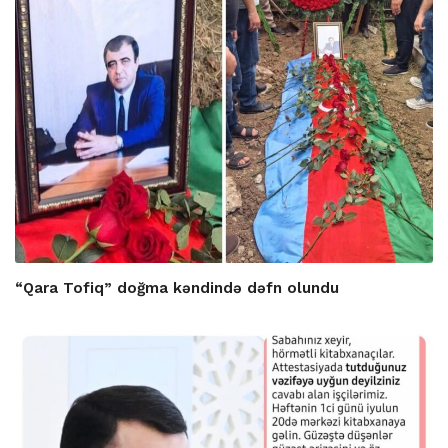
“Qara Tofiq” doğma kəndində dəfn olundu