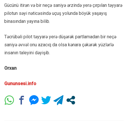
Gücünü itirən və bir neçə saniyə ərzində yerə çırpılan təyyarə
pilotun səyi nəticəsində uçuş yolunda böyük yaşayış
binasından yayına bilib.
Təcrübəli
pilot
təyyarə yerə düşərək partlamadan bir neçə
saniyə əvvəl onu azacıq da olsa kənara çəkərək yüzlərlə
insanın taleyini dəyişib.
Orxan
Gununsesi.info