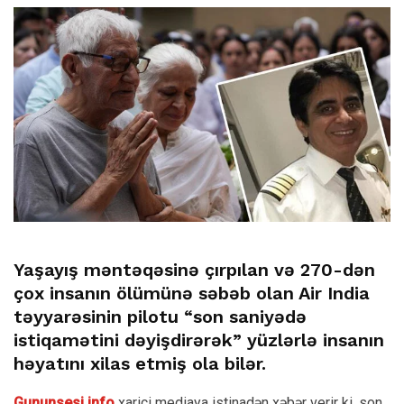
Yaşayış məntəqəsinə çırpılan və 270-dən
çox insanın ölümünə səbəb olan Air India
təyyarəsinin pilotu “son saniyədə
istiqamətini dəyişdirərək” yüzlərlə insanın
həyatını xilas etmiş ola bilər.
Gununsesi.info
xarici mediaya istinadən xəbər verir ki, son