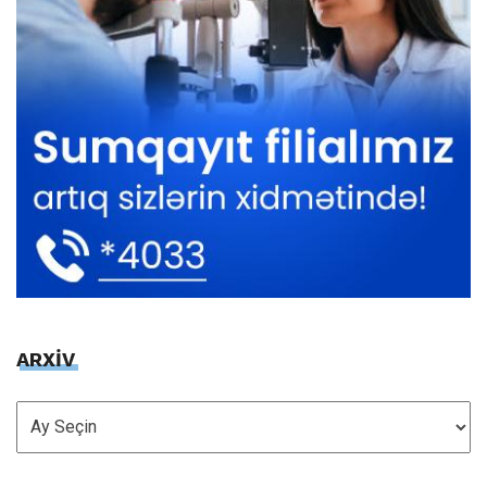
ARXİV
ARXİV