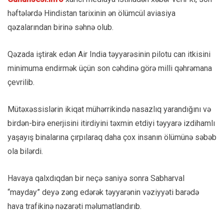
həftələrdə Hindistan tarixinin ən ölümcül aviasiya
qəzalarından birinə səhnə olub.
Qəzada iştirak edən Air India təyyarəsinin pilotu can itkisini
minimuma endirmək üçün son cəhdinə görə milli qəhrəmana
çevrilib.
Mütəxəssislərin ikiqat mühərrikində nasazlıq yarandığını və
birdən-birə enerjisini itirdiyini təxmin etdiyi təyyarə izdihamlı
yaşayış binalarına çırpılaraq daha çox insanın ölümünə səbəb
ola bilərdi.
Havaya qalxdıqdan bir neçə saniyə sonra Sabharval
“mayday” deyə zəng edərək təyyarənin vəziyyəti barədə
hava trafikinə nəzarəti məlumatlandırıb.