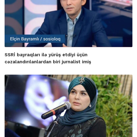
SSRİ bayraqları ilə yürüş etdiyi üçün
cəzalandırılanlardan biri jurnalist imiş