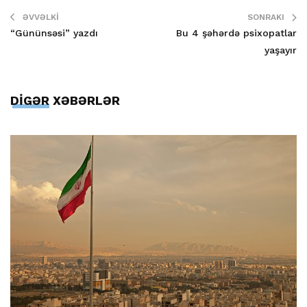
ƏVVƏLKI
SONRAKI
“Gününsəsi” yazdı
Bu 4 şəhərdə psixopatlar
yaşayır
DİGƏR XƏBƏRLƏR