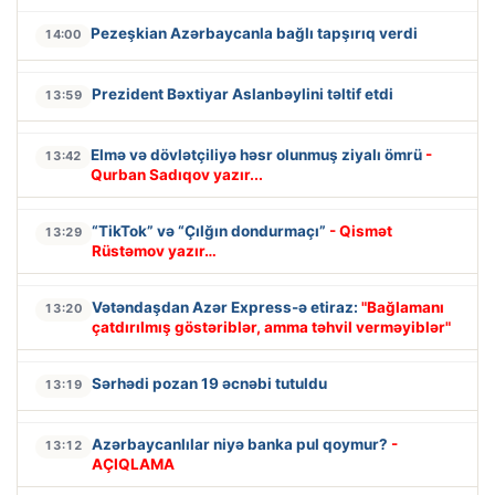
Pezeşkian Azərbaycanla bağlı tapşırıq verdi
14:00
Prezident Bəxtiyar Aslanbəylini təltif etdi
13:59
Elmə və dövlətçiliyə həsr olunmuş ziyalı ömrü
-
13:42
Qurban Sadıqov yazır...
“TikTok” və “Çılğın dondurmaçı”
- Qismət
13:29
Rüstəmov yazır…
Vətəndaşdan Azər Express-ə etiraz:
"Bağlamanı
13:20
çatdırılmış göstəriblər, amma təhvil verməyiblər"
Sərhədi pozan 19 əcnəbi tutuldu
13:19
Azərbaycanlılar niyə banka pul qoymur?
-
13:12
AÇIQLAMA