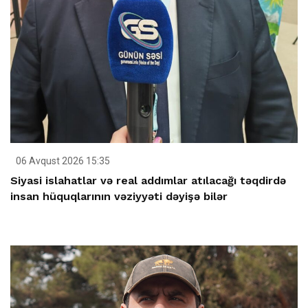
06 Avqust 2026 15:35
Siyasi islahatlar və real addımlar atılacağı təqdirdə
insan hüquqlarının vəziyyəti dəyişə bilər