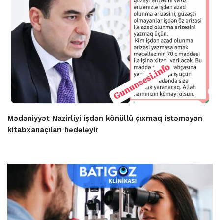
Mədəniyyət Nazirliyi işdən könüllü çıxmaq istəməyən
kitabxanaçıları hədələyir