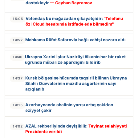
dəstəkləyir
— Ceyhun Bayramov
Vətəndaş bu mağazadan şikayətçidir:
"Telefonu
15:05
öz iCloud hesabımla istifadə edə bilmədim"
Məhkəmə Rüfət Səfərovla bağlı xahişi nəzərə aldı
14:52
Ukrayna Xarici İşlər Nazirliyi ölkənin hər bir raket
14:40
uğrunda mübarizə apardığını bildirib
Kursk bölgəsinə hücumda təqsirli bilinən Ukrayna
14:37
Silahlı Qüvvələrinin muzdlu əsgərlərinin sayı
açıqlanıb
Azərbaycanda əhalinin yarısı artıq çəkidən
14:15
əziyyət çəkir
AZAL rəhbərliyində dəyişiklik:
Təyinat səlahiyyəti
14:02
Prezidentə verildi