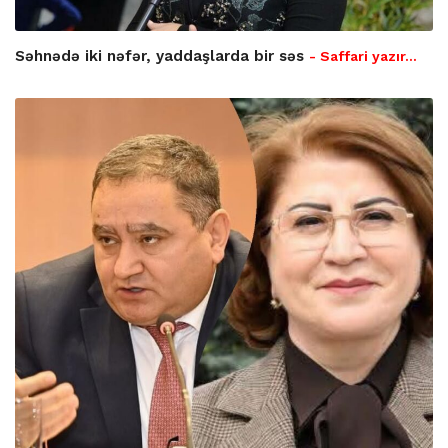
Səhnədə iki nəfər, yaddaşlarda bir səs
- Saffari yazır…