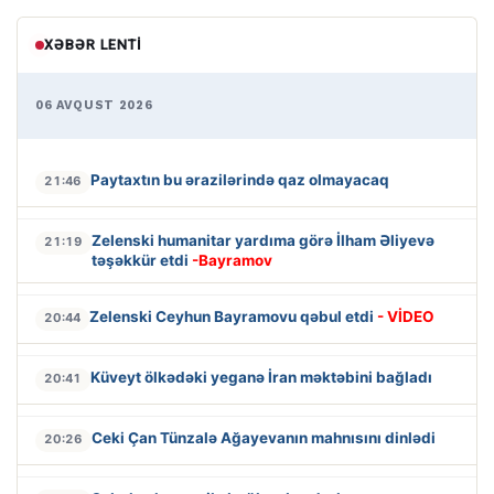
XƏBƏR LENTI
06 AVQUST 2026
Paytaxtın bu ərazilərində qaz olmayacaq
21:46
Zelenski humanitar yardıma görə İlham Əliyevə
21:19
təşəkkür etdi
-Bayramov
Zelenski Ceyhun Bayramovu qəbul etdi
- VİDEO
20:44
Küveyt ölkədəki yeganə İran məktəbini bağladı
20:41
Ceki Çan Tünzalə Ağayevanın mahnısını dinlədi
20:26