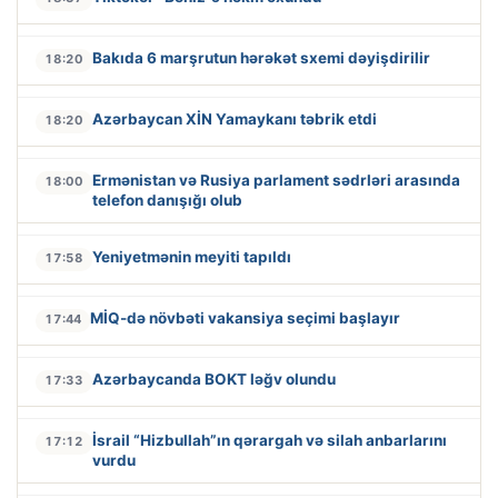
Bakıda 6 marşrutun hərəkət sxemi dəyişdirilir
18:20
Azərbaycan XİN Yamaykanı təbrik etdi
18:20
Ermənistan və Rusiya parlament sədrləri arasında
18:00
telefon danışığı olub
Yeniyetmənin meyiti tapıldı
17:58
MİQ-də növbəti vakansiya seçimi başlayır
17:44
Azərbaycanda BOKT ləğv olundu
17:33
İsrail “Hizbullah”ın qərargah və silah anbarlarını
17:12
vurdu