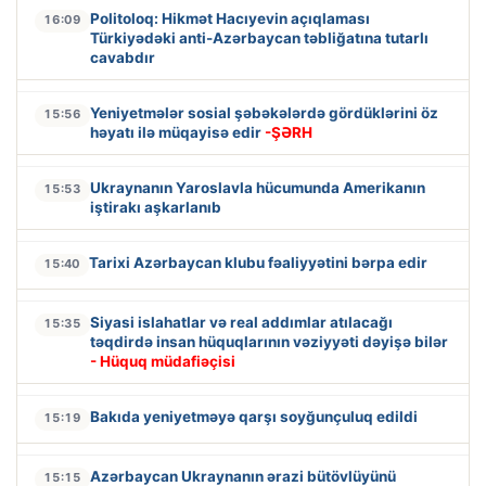
Politoloq: Hikmət Hacıyevin açıqlaması
16:09
Türkiyədəki anti-Azərbaycan təbliğatına tutarlı
cavabdır
Yeniyetmələr sosial şəbəkələrdə gördüklərini öz
15:56
həyatı ilə müqayisə edir
-ŞƏRH
Ukraynanın Yaroslavla hücumunda Amerikanın
15:53
iştirakı aşkarlanıb
Tarixi Azərbaycan klubu fəaliyyətini bərpa edir
15:40
Siyasi islahatlar və real addımlar atılacağı
15:35
təqdirdə insan hüquqlarının vəziyyəti dəyişə bilər
- Hüquq müdafiəçisi
Bakıda yeniyetməyə qarşı soyğunçuluq edildi
15:19
Azərbaycan Ukraynanın ərazi bütövlüyünü
15:15