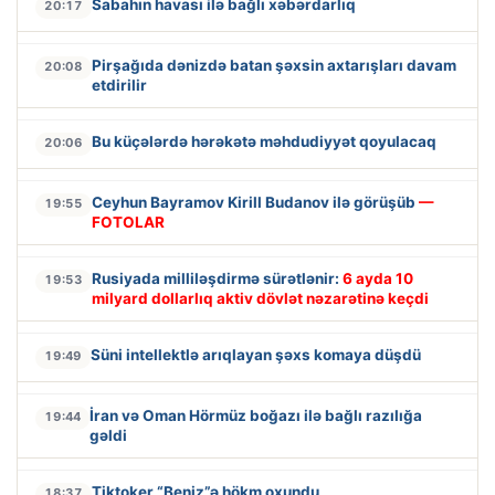
Sabahın havası ilə bağlı xəbərdarlıq
20:17
Pirşağıda dənizdə batan şəxsin axtarışları davam
20:08
etdirilir
Bu küçələrdə hərəkətə məhdudiyyət qoyulacaq
20:06
Ceyhun Bayramov Kirill Budanov ilə görüşüb
—
19:55
FOTOLAR
Rusiyada milliləşdirmə sürətlənir:
6 ayda 10
19:53
milyard dollarlıq aktiv dövlət nəzarətinə keçdi
Süni intellektlə arıqlayan şəxs komaya düşdü
19:49
İran və Oman Hörmüz boğazı ilə bağlı razılığa
19:44
gəldi
Tiktoker “Beniz”ə hökm oxundu
18:37