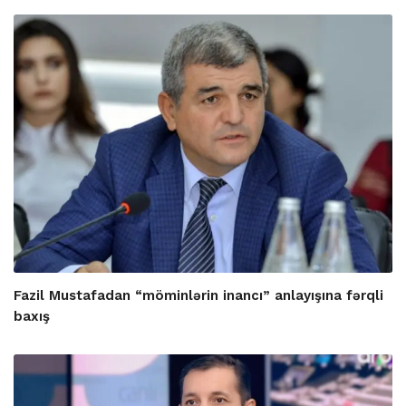
Fazil Mustafadan “möminlərin inancı” anlayışına fərqli
baxış