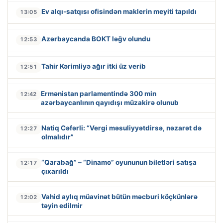
Ev alqı-satqısı ofisindən maklerin meyiti tapıldı
13:05
Azərbaycanda BOKT ləğv olundu
12:53
Tahir Kərimliyə ağır itki üz verib
12:51
Ermənistan parlamentində 300 min
12:42
azərbaycanlının qayıdışı müzakirə olunub
Natiq Cəfərli: “Vergi məsuliyyətdirsə, nəzarət də
12:27
olmalıdır”
“Qarabağ” – “Dinamo” oyununun biletləri satışa
12:17
çıxarıldı
Vahid aylıq müavinət bütün məcburi köçkünlərə
12:02
təyin edilmir