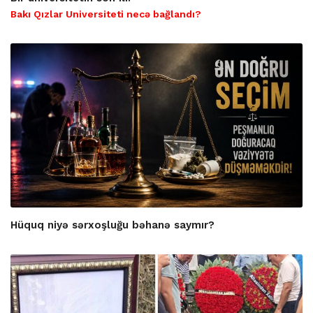
Bakı Qızlar Universiteti necə bağlandı?
Hüquq niyə sərxoşluğu bəhanə saymır?