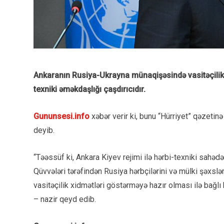
Ankaranın Rusiya-Ukrayna münaqişəsində vasitəçilik e
texniki əməkdaşlığı çaşdırıcıdır.
Gununsesi.info
xəbər verir ki, bunu “Hürriyet” qəzetin
deyib.
“Təəssüf ki, Ankara Kiyev rejimi ilə hərbi-texniki sahədə
Qüvvələri tərəfindən Rusiya hərbçilərini və mülki şəxslər
vasitəçilik xidmətləri göstərməyə hazır olması ilə bağlı
– nazir qeyd edib.