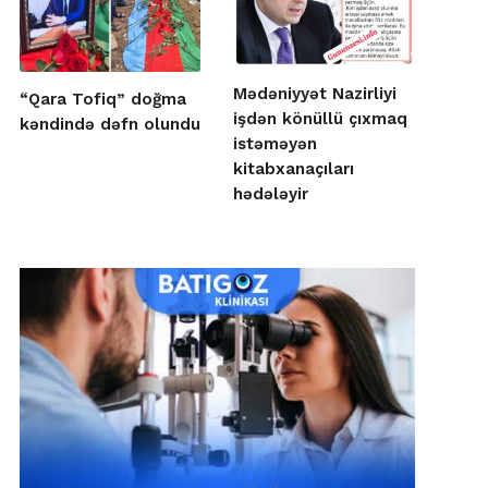
Mədəniyyət Nazirliyi
“Qara Tofiq” doğma
işdən könüllü çıxmaq
kəndində dəfn olundu
istəməyən
kitabxanaçıları
hədələyir