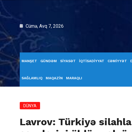
Cümə, Avq 7, 2026
MANŞET
GÜNDƏM
SİYASƏT
İQTİSADİYYAT
CƏMİYYƏT
SAĞLAMLIQ
MAQAZİN
MARAQLI
DÜNYA
Lavrov: Türkiyə silahl