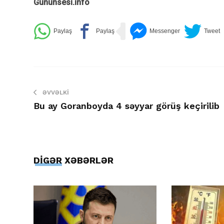
Gununsesi.info
ƏVVƏLKI
Bu ay Goranboyda 4 səyyar görüş keçirilib
DİGƏR XƏBƏRLƏR