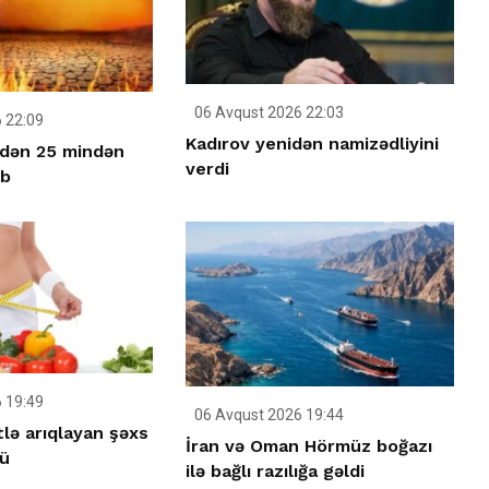
06 Avqust 2026 22:03
 22:09
Kadırov yenidən namizədliyini
idən 25 mindən
verdi
üb
 19:49
06 Avqust 2026 19:44
tlə arıqlayan şəxs
İran və Oman Hörmüz boğazı
ü
ilə bağlı razılığa gəldi