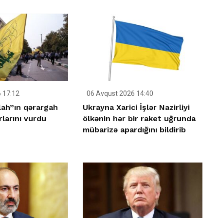
 17:12
06 Avqust 2026 14:40
llah”ın qərargah
Ukrayna Xarici İşlər Nazirliyi
rlarını vurdu
ölkənin hər bir raket uğrunda
mübarizə apardığını bildirib