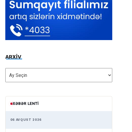
ARXİV
ARXİV
XƏBƏR LENTI
06 AVQUST 2026