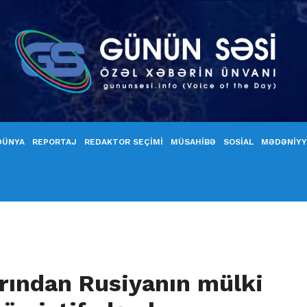
DÜNYA
REPORTAJ
REDAKTOR SEÇİMİ
MÜSAHİBƏ
SOSİAL
MƏDƏNİY
arından Rusiyanın mülki