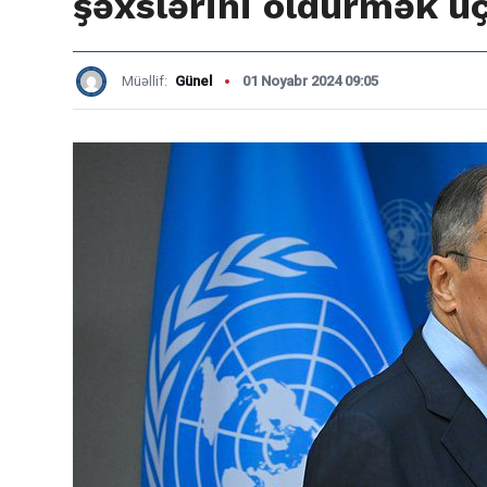
şəxslərini öldürmək üç
Müəllif:
Günel
01 Noyabr 2024 09:05