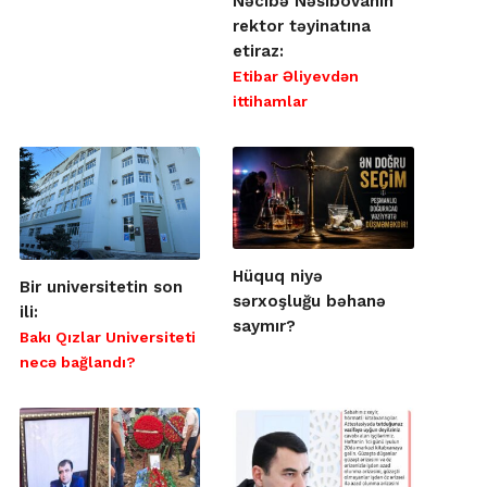
Nəcibə Nəsibovanın
rektor təyinatına
etiraz:
Etibar Əliyevdən
ittihamlar
Hüquq niyə
Bir universitetin son
sərxoşluğu bəhanə
ili:
saymır?
Bakı Qızlar Universiteti
necə bağlandı?