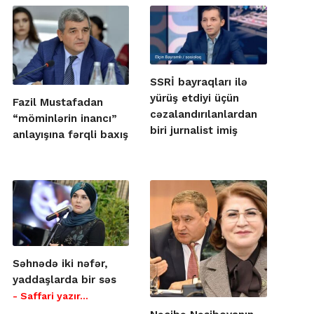
SSRİ bayraqları ilə
yürüş etdiyi üçün
Fazil Mustafadan
cəzalandırılanlardan
“möminlərin inancı”
biri jurnalist imiş
anlayışına fərqli baxış
Səhnədə iki nəfər,
yaddaşlarda bir səs
- Saffari yazır…