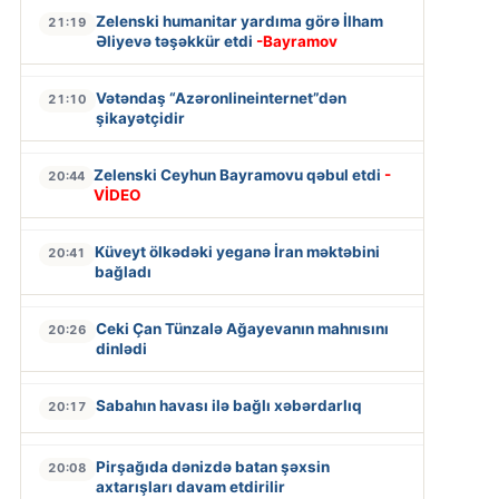
Zelenski humanitar yardıma görə İlham
21:19
Əliyevə təşəkkür etdi
-Bayramov
Vətəndaş “Azəronlineinternet”dən
21:10
şikayətçidir
Zelenski Ceyhun Bayramovu qəbul etdi
-
20:44
VİDEO
Küveyt ölkədəki yeganə İran məktəbini
20:41
bağladı
Ceki Çan Tünzalə Ağayevanın mahnısını
20:26
dinlədi
Sabahın havası ilə bağlı xəbərdarlıq
20:17
Pirşağıda dənizdə batan şəxsin
20:08
axtarışları davam etdirilir