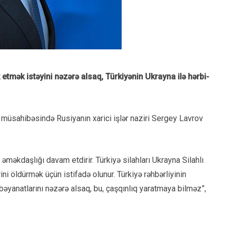
tmək istəyini nəzərə alsaq, Türkiyənin Ukrayna ilə hərbi-
ə müsahibəsində Rusiyanın xarici işlər naziri Sergey Lavrov
 əməkdaşlığı davam etdirir. Türkiyə silahları Ukrayna Silahlı
ini öldürmək üçün istifadə olunur. Türkiyə rəhbərliyinin
 bəyanatlarını nəzərə alsaq, bu, çaşqınlıq yaratmaya bilməz”,