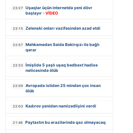
Uşaqlar üçün internetdə yeni dövr
23:27
başlayır
- VİDEO
Zelenski onları vəzifəsindən azad etdi
23:15
Məhkəmədən Səidə Bəkirqızı ilə bağlı
22:57
qərar
İmişlidə 5 yaşlı uşaq bədbəxt hadisə
22:33
nəticəsində ölüb
Avropada istidən 25 mindən çox insan
22:09
ölüb
Kadırov yenidən namizədliyini verdi
22:03
Paytaxtın bu ərazilərində qaz olmayacaq
21:46