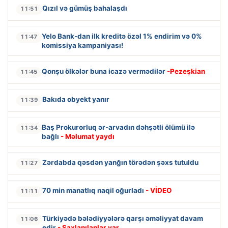
Qızıl və gümüş bahalaşdı
11:51
Yelo Bank-dan ilk kreditə özəl 1% endirim və 0%
11:47
komissiya kampaniyası!
Qonşu ölkələr buna icazə vermədilər
-Pezeşkian
11:45
Bakıda obyekt yanır
11:39
Baş Prokurorluq ər-arvadın dəhşətli ölümü ilə
11:34
bağlı
- Məlumat yaydı
Zərdabda qəsdən yanğın törədən şəxs tutuldu
11:27
70 min manatlıq naqil oğurladı
- VİDEO
11:11
Türkiyədə bələdiyyələrə qarşı əməliyyat davam
11:06
edir
- Saxlanılanlar var