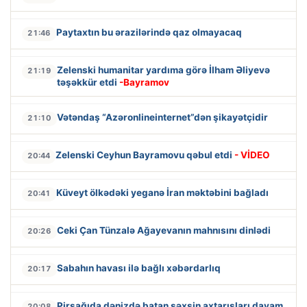
Paytaxtın bu ərazilərində qaz olmayacaq
21:46
Zelenski humanitar yardıma görə İlham Əliyevə
21:19
təşəkkür etdi
-Bayramov
Vətəndaş “Azəronlineinternet”dən şikayətçidir
21:10
Zelenski Ceyhun Bayramovu qəbul etdi
- VİDEO
20:44
Küveyt ölkədəki yeganə İran məktəbini bağladı
20:41
Ceki Çan Tünzalə Ağayevanın mahnısını dinlədi
20:26
Sabahın havası ilə bağlı xəbərdarlıq
20:17
Pirşağıda dənizdə batan şəxsin axtarışları davam
20:08