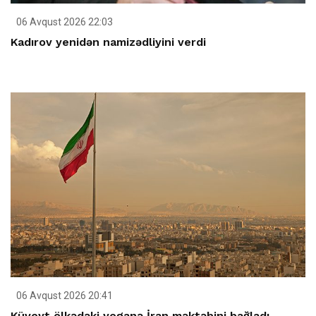
06 Avqust 2026 22:03
Kadırov yenidən namizədliyini verdi
06 Avqust 2026 20:41
Küveyt ölkədəki yeganə İran məktəbini bağladı