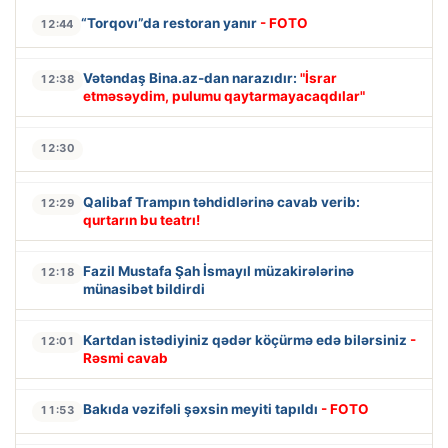
“Torqovı”da restoran yanır
- FOTO
12:44
Vətəndaş Bina.az-dan narazıdır:
"İsrar
12:38
etməsəydim, pulumu qaytarmayacaqdılar"
12:30
Qalibaf Trampın təhdidlərinə cavab verib:
12:29
qurtarın bu teatrı!
Fazil Mustafa Şah İsmayıl müzakirələrinə
12:18
münasibət bildirdi
Kartdan istədiyiniz qədər köçürmə edə bilərsiniz
-
12:01
Rəsmi cavab
Bakıda vəzifəli şəxsin meyiti tapıldı
- FOTO
11:53