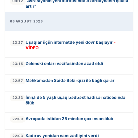
“Avrasiyanın yeni xəritəsində Azərbaycanın çəkisi
09:12
artır”
06 AVQUST 2026
Uşaqlar üçün internetdə yeni dövr başlayır
-
23:27
VİDEO
Zelenski onları vəzifəsindən azad etdi
23:15
Məhkəmədən Səidə Bəkirqızı ilə bağlı qərar
22:57
İmişlidə 5 yaşlı uşaq bədbəxt hadisə nəticəsində
22:33
ölüb
Avropada istidən 25 mindən çox insan ölüb
22:09
Kadırov yenidən namizədliyini verdi
22:03