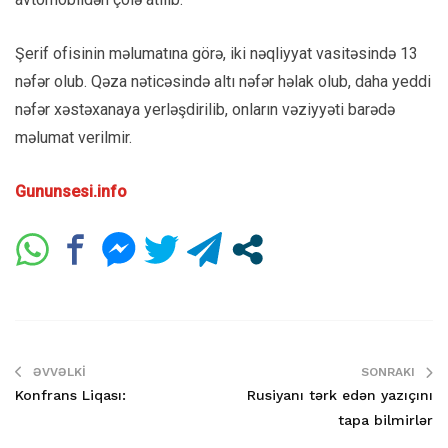
Şerif ofisinin məlumatına görə, iki nəqliyyat vasitəsində 13
nəfər olub. Qəza nəticəsində altı nəfər həlak olub, daha yeddi
nəfər xəstəxanaya yerləşdirilib, onların vəziyyəti barədə
məlumat verilmir.
Gununsesi.info
ƏVVƏLKI
SONRAKI
Konfrans Liqası:
Rusiyanı tərk edən yazıçını
tapa bilmirlər