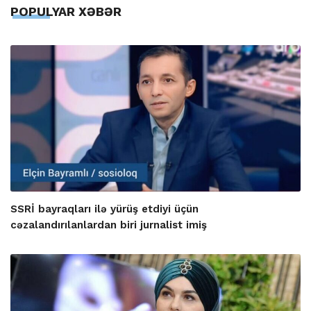
POPULYAR XƏBƏR
SSRİ bayraqları ilə yürüş etdiyi üçün
cəzalandırılanlardan biri jurnalist imiş