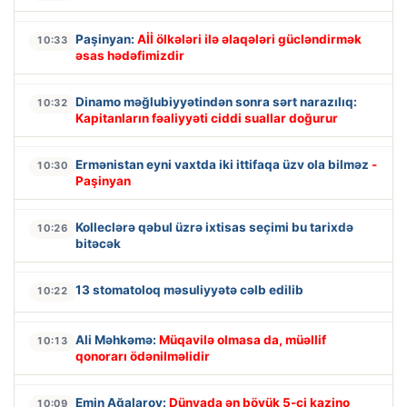
Paşinyan:
Aİİ ölkələri ilə əlaqələri gücləndirmək
10:33
əsas hədəfimizdir
Dinamo məğlubiyyətindən sonra sərt narazılıq:
10:32
Kapitanların fəaliyyəti ciddi suallar doğurur
Ermənistan eyni vaxtda iki ittifaqa üzv ola bilməz
-
10:30
Paşinyan
Kolleclərə qəbul üzrə ixtisas seçimi bu tarixdə
10:26
bitəcək
13 stomatoloq məsuliyyətə cəlb edilib
10:22
Ali Məhkəmə:
Müqavilə olmasa da, müəllif
10:13
qonorarı ödənilməlidir
Emin Ağalarov:
Dünyada ən böyük 5-ci kazino
10:09