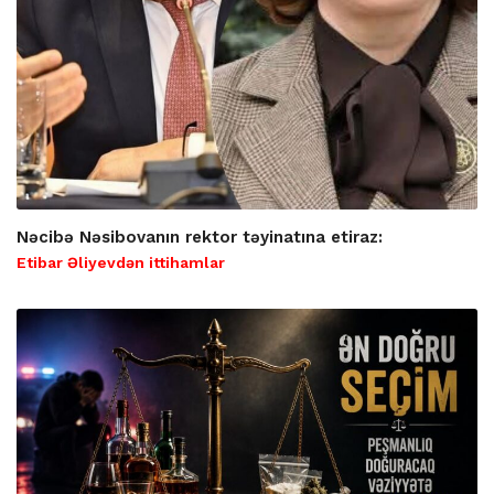
Nəcibə Nəsibovanın rektor təyinatına etiraz:
Etibar Əliyevdən ittihamlar