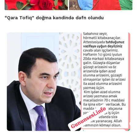
“Qara Tofiq” doğma kəndində dəfn olundu