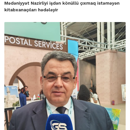
Mədəniyyət Nazirliyi işdən könüllü çıxmaq istəməyən
kitabxanaçıları hədələyir