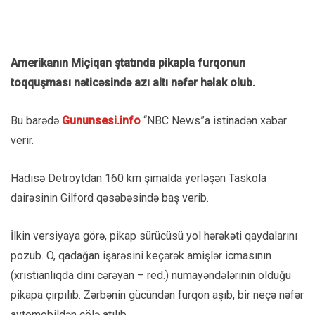
Amerikanın Miçiqan ştatında pikapla furqonun
toqquşması nəticəsində azı altı nəfər həlak olub.
Bu barədə
Gununsesi.info
“NBC News”a istinadən xəbər
verir.
Hadisə Detroytdan 160 km şimalda yerləşən Taskola
dairəsinin Gilford qəsəbəsində baş verib.
İlkin versiyaya görə, pikap sürücüsü yol hərəkəti qaydalarını
pozub. O, qadağan işarəsini keçərək amişlər icmasının
(xristianlıqda dini cərəyan – red.) nümayəndələrinin olduğu
pikapa çırpılıb. Zərbənin gücündən furqon aşıb, bir neçə nəfər
avtomobildən çölə atılıb.