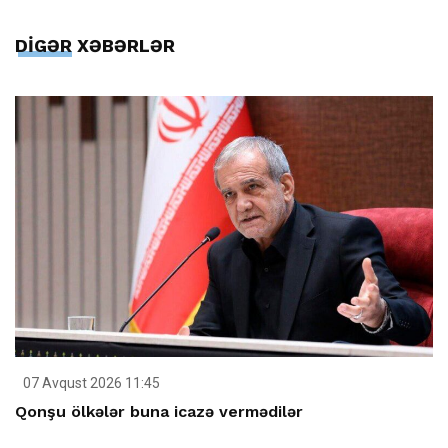
DİGƏR XƏBƏRLƏR
07 Avqust 2026 11:45
Qonşu ölkələr buna icazə vermədilər