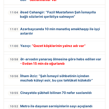
Əsəd Cahangir: “Fazil Mustafanın Şah İsmayılla
11:04
bağlı sözlərini qəribliyə salmayın”
Azərbaycanda 10 min manatlıq əməkhaqqı ilə işçi
11:01
axtarılır
Yazıçı:
“Qəzet köşklərinin yalnız adı var”
11:00
Ər-arvadın yanaraq ölməsinə görə həbs edilən var
10:58
- Evdən 15 min də oğurlanıb
İlham Əziz: “Şah İsmayıl söhbətinin içindən
10:56
məzhəb küləyi əsir, bu çox təhlükəli küləkdir”
Cinayətdə şübhəli bilinən 70 nəfər saxlanıldı
10:55
Metro ilə daşınan sərnişinlərin sayı açıqlandı
10:52