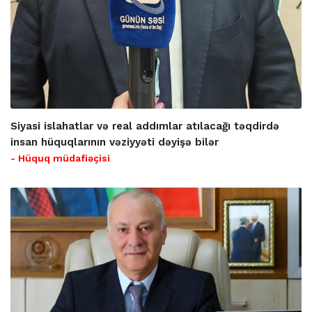
Siyasi islahatlar və real addımlar atılacağı təqdirdə
insan hüquqlarının vəziyyəti dəyişə bilər
- Hüquq müdafiəçisi