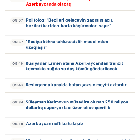
Azərbaycanda olacaq
Politoloq: “Bəziləri gələcəyin qapısını açır,
09:57
bəziləri kartdan-karta köçürmələri sayır”
“Rusiya köhnə təhlükəsizlik modelindən
09:57
uzaqlaşır”
Rusiyadan Ermənistana Azərbaycandan tranzit
09:46
keçməklə buğda və daş kömür göndəriləcək
Beyləqanda kanalda batan şəxsin meyiti axtarılır
09:43
Süleyman Kərimovun müsadirə olunan 250 milyon
09:34
dollarlıq superyaxtası üzən ofisə çevrilib
Azərbaycan nefti bahalaşıb
09:19