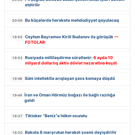
etdirilir
Bu küçələrdə hərəkətə məhdudiyyət qoyulacaq
20:06
Ceyhun Bayramov Kirill Budanov ilə görüşüb
—
19:55
FOTOLAR
Rusiyada milliləşdirmə sürətlənir:
6 ayda 10
19:53
milyard dollarlıq aktiv dövlət nəzarətinə keçdi
Süni intellektlə arıqlayan şəxs komaya düşdü
19:49
İran və Oman Hörmüz boğazı ilə bağlı razılığa
19:44
gəldi
Tiktoker “Beniz”ə hökm oxundu
18:37
Bakıda 6 marşrutun hərəkət sxemi dəyişdirilir
18:20