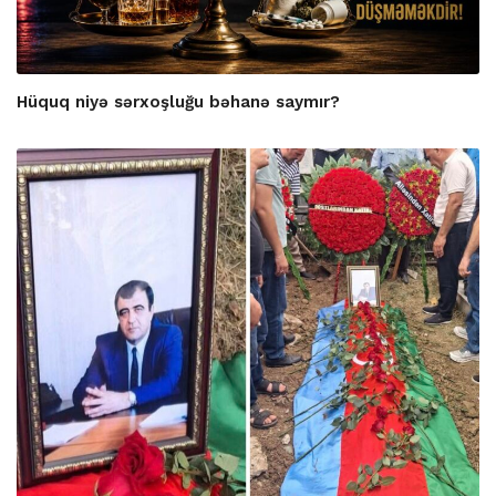
Hüquq niyə sərxoşluğu bəhanə saymır?