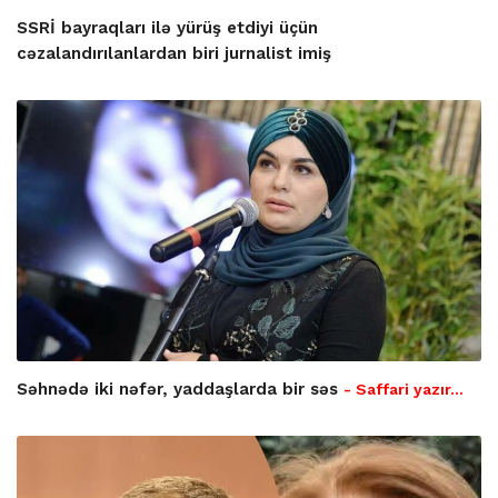
SSRİ bayraqları ilə yürüş etdiyi üçün
cəzalandırılanlardan biri jurnalist imiş
Səhnədə iki nəfər, yaddaşlarda bir səs
- Saffari yazır…