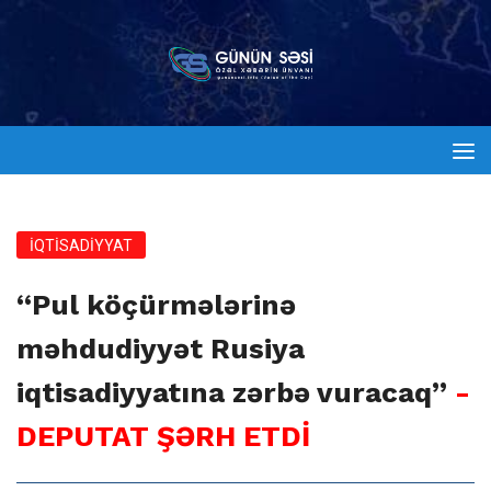
İQTİSADİYYAT
“Pul köçürmələrinə
məhdudiyyət Rusiya
iqtisadiyyatına zərbə vuracaq”
-
DEPUTAT ŞƏRH ETDİ