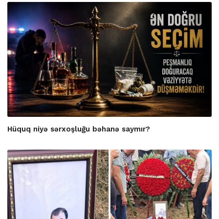
Hüquq niyə sərxoşluğu bəhanə saymır?