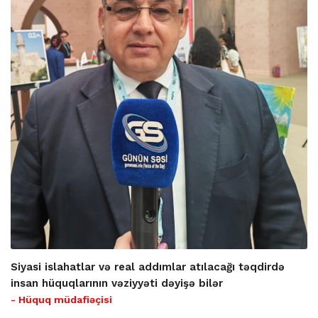
Siyasi islahatlar və real addımlar atılacağı təqdirdə
insan hüquqlarının vəziyyəti dəyişə bilər
- Hüquq müdafiəçisi