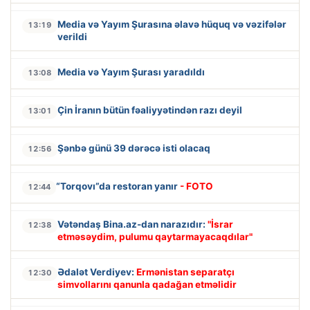
Media və Yayım Şurasına əlavə hüquq və vəzifələr
13:19
verildi
Media və Yayım Şurası yaradıldı
13:08
Çin İranın bütün fəaliyyətindən razı deyil
13:01
Şənbə günü 39 dərəcə isti olacaq
12:56
“Torqovı”da restoran yanır
- FOTO
12:44
Vətəndaş Bina.az-dan narazıdır:
"İsrar
12:38
etməsəydim, pulumu qaytarmayacaqdılar"
Ədalət Verdiyev:
Ermənistan separatçı
12:30
simvollarını qanunla qadağan etməlidir