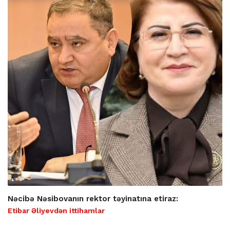
Nəcibə Nəsibovanın rektor təyinatına etiraz:
Etibar Əliyevdən ittihamlar