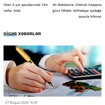
Ötən il yol qəzalarında 764
Ali Məhkəmə: Xidmət haqqına
nəfər ölüb
görə liftdən istifadəyə qadağa
qoyula bilməz
DİGƏR XƏBƏRLƏR
07 Avqust 2026 16:09