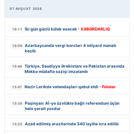
07 AVQUST 2026
İki gün güclü külək əsəcək
- XƏBƏRDARLIQ
16:11
Azərbaycanda vergi borcları 4 milyard manatı
16:09
keçib
Türkiyə, Səudiyyə Ərəbistanı və Pakistan arasında
15:49
Məkkə müdafiə sazişi imzalanıb
Nazir Lerikdə vətəndaşları qəbul etdi
- Fotolar
15:47
Paşinyan: Aİ-yə üzvlüklə bağlı referendum üçün
15:36
hələ şərait yoxdur
Azad edilmiş ərazilərində 340 layihə icra edilib
15:25