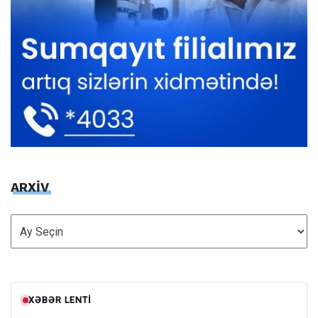
ARXİV
ARXİV
XƏBƏR LENTI