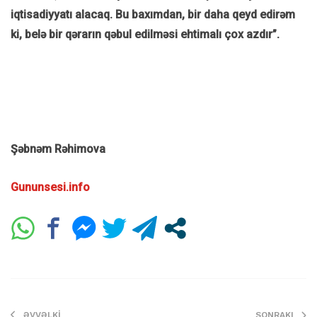
iqtisadiyyatı alacaq. Bu baxımdan, bir daha qeyd edirəm
ki, belə bir qərarın qəbul edilməsi ehtimalı çox azdır”.
Şəbnəm Rəhimova
Gununsesi.info
ƏVVƏLKI
SONRAKI