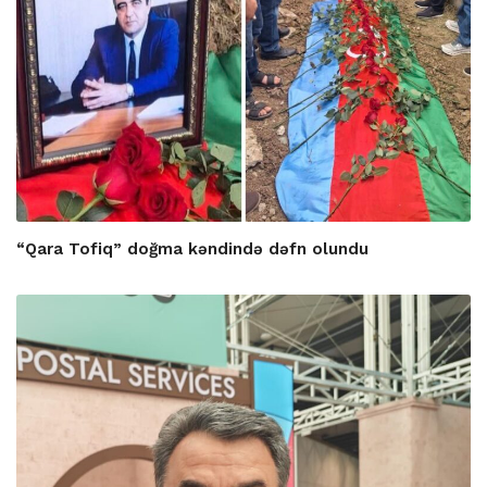
“Qara Tofiq” doğma kəndində dəfn olundu