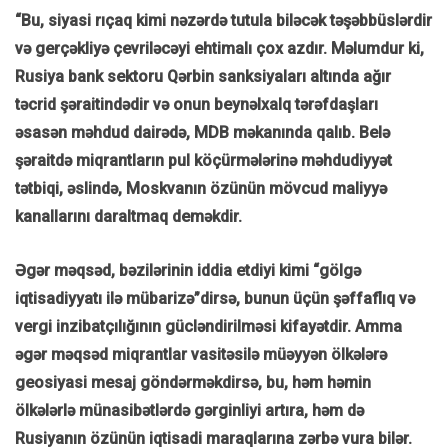
“Bu, siyasi rıçaq kimi nəzərdə tutula biləcək təşəbbüslərdir
və gerçəkliyə çevriləcəyi ehtimalı çox azdır. Məlumdur ki,
Rusiya bank sektoru Qərbin sanksiyaları altında ağır
təcrid şəraitindədir və onun beynəlxalq tərəfdaşları
əsasən məhdud dairədə, MDB məkanında qalıb. Belə
şəraitdə miqrantların pul köçürmələrinə məhdudiyyət
tətbiqi, əslində, Moskvanın özünün mövcud maliyyə
kanallarını daraltmaq deməkdir.
Əgər məqsəd, bəzilərinin iddia etdiyi kimi “gölgə
iqtisadiyyatı ilə mübarizə”dirsə, bunun üçün şəffaflıq və
vergi inzibatçılığının gücləndirilməsi kifayətdir. Amma
əgər məqsəd miqrantlar vasitəsilə müəyyən ölkələrə
geosiyasi mesaj göndərməkdirsə, bu, həm həmin
ölkələrlə münasibətlərdə gərginliyi artıra, həm də
Rusiyanın özünün iqtisadi maraqlarına zərbə vura bilər.