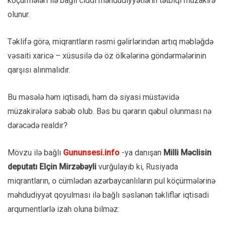
köçürmələri ilə bağlı ciddi məhdudiyyətlərin tətbiqi müzakirə
olunur.
Təklifə görə, miqrantların rəsmi gəlirlərindən artıq məbləğdə
vəsaiti xaricə – xüsusilə də öz ölkələrinə göndərmələrinin
qarşısı alınmalıdır.
Bu məsələ həm iqtisadi, həm də siyasi müstəvidə
müzakirələrə səbəb olub. Bəs bu qərarın qəbul olunması nə
dərəcədə realdır?
Mövzu ilə bağlı
Gununsesi.info
-ya danışan
Milli Məclisin
deputatı Elçin Mirzəbəyli
vurğulayıb ki, Rusiyada
miqrantların, o cümlədən azərbaycanlıların pul köçürmələrinə
məhdudiyyət qoyulması ilə bağlı səslənən təkliflər iqtisadi
arqumentlərlə izah oluna bilməz: