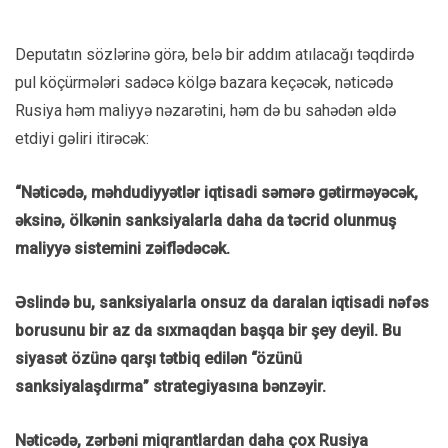
Deputatın sözlərinə görə, belə bir addım atılacağı təqdirdə
pul köçürmələri sadəcə kölgə bazara keçəcək, nəticədə
Rusiya həm maliyyə nəzarətini, həm də bu sahədən əldə
etdiyi gəliri itirəcək:
“Nəticədə, məhdudiyyətlər iqtisadi səmərə gətirməyəcək,
əksinə, ölkənin sanksiyalarla daha da təcrid olunmuş
maliyyə sistemini zəiflədəcək.
Əslində bu, sanksiyalarla onsuz da daralan iqtisadi nəfəs
borusunu bir az da sıxmaqdan başqa bir şey deyil. Bu
siyasət özünə qarşı tətbiq edilən “özünü
sanksiyalaşdırma” strategiyasına bənzəyir.
Nəticədə, zərbəni miqrantlardan daha çox Rusiya