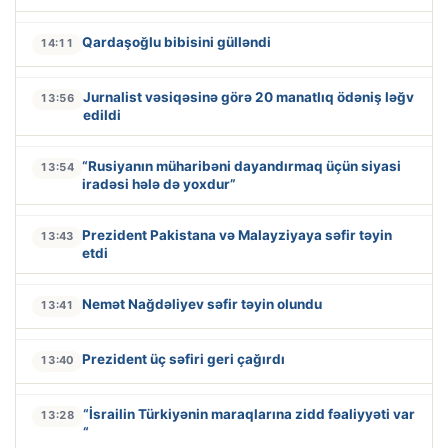
Qardaşoğlu bibisini gülləndi
14:11
Jurnalist vəsiqəsinə görə 20 manatlıq ödəniş ləğv
13:56
edildi
“Rusiyanın müharibəni dayandırmaq üçün siyasi
13:54
iradəsi hələ də yoxdur”
Prezident Pakistana və Malayziyaya səfir təyin
13:43
etdi
Nemət Nağdəliyev səfir təyin olundu
13:41
Prezident üç səfiri geri çağırdı
13:40
“İsrailin Türkiyənin maraqlarına zidd fəaliyyəti var
13:28
“