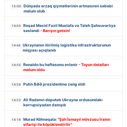
Dünyada ərzaq qiymətlərinin artmasının səbəbi
15:00
məlum olub
Rəşad Məcid Fazil Mustafa və Taleh Şahsuvarlıya
14:50
səsləndi
- Barışın getsin!
Ukraynanın itirilmiş logistika infrastrukturunun
14:44
miqyası açıqlanıb
Ronaldo bu həftəsonu evlənir
- Toyun detalları
14:35
məlum oldu
Putin BƏƏ prezidentinə zəng etdi
14:26
Ali Radanın deputatı Ukrayna ordusundakı
14:23
korrupsiyadan danışıb
Murad Köhnəqala:
"Şah İsmayıl mövzusu İranın
14:18
sifarişi ilə köpükləndirilir"