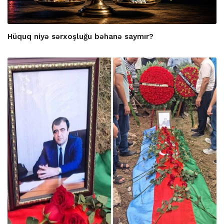
Hüquq niyə sərxoşluğu bəhanə saymır?