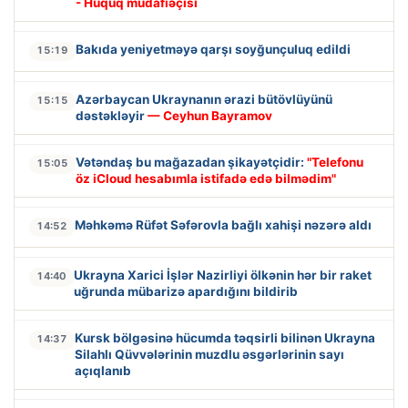
- Hüquq müdafiəçisi
Bakıda yeniyetməyə qarşı soyğunçuluq edildi
15:19
Azərbaycan Ukraynanın ərazi bütövlüyünü
15:15
dəstəkləyir
— Ceyhun Bayramov
Vətəndaş bu mağazadan şikayətçidir:
"Telefonu
15:05
öz iCloud hesabımla istifadə edə bilmədim"
Məhkəmə Rüfət Səfərovla bağlı xahişi nəzərə aldı
14:52
Ukrayna Xarici İşlər Nazirliyi ölkənin hər bir raket
14:40
uğrunda mübarizə apardığını bildirib
Kursk bölgəsinə hücumda təqsirli bilinən Ukrayna
14:37
Silahlı Qüvvələrinin muzdlu əsgərlərinin sayı
açıqlanıb