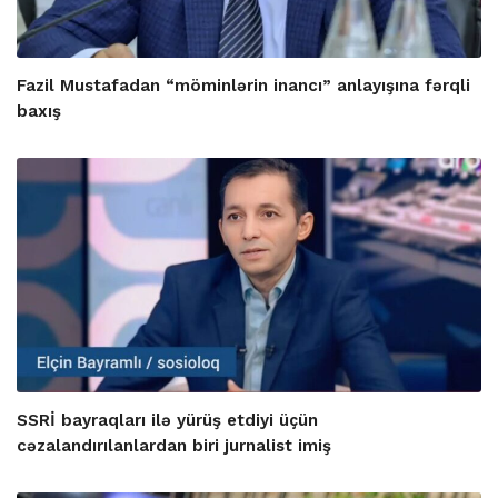
Fazil Mustafadan “möminlərin inancı” anlayışına fərqli
baxış
SSRİ bayraqları ilə yürüş etdiyi üçün
cəzalandırılanlardan biri jurnalist imiş