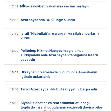
MİQ-də növbəti vakansiya seçimi başlayır
17:44
Azərbaycanda BOKT ləğv olundu
17:33
İsrail “Hizbullah”ın qərargah və silah anbarlarını
17:12
vurdu
Politoloq: Hikmət Hacıyevin açıqlaması
16:09
Türkiyədəki anti-Azərbaycan təbliğatına tutarlı
cavabdır
Ukraynanın Yaroslavla hücumunda Amerikanın
15:53
iştirakı aşkarlanıb
Tarixi Azərbaycan klubu fəaliyyətini bərpa edir
15:40
Siyasi islahatlar və real addımlar atılacağı
15:35
təqdirdə insan hüquqlarının vəziyyəti dəyişə bilər