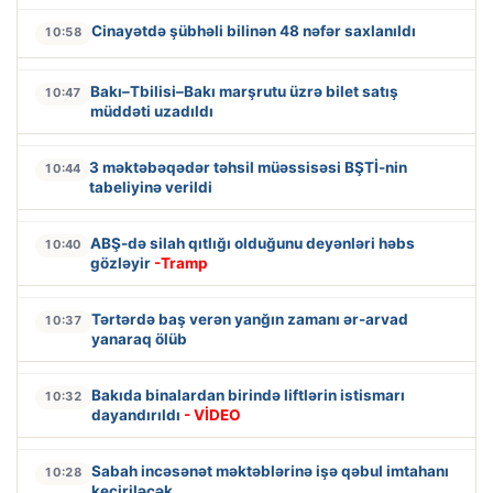
Cinayətdə şübhəli bilinən 48 nəfər saxlanıldı
10:58
Bakı–Tbilisi–Bakı marşrutu üzrə bilet satış
10:47
müddəti uzadıldı
3 məktəbəqədər təhsil müəssisəsi BŞTİ-nin
10:44
tabeliyinə verildi
ABŞ-də silah qıtlığı olduğunu deyənləri həbs
10:40
gözləyir
-Tramp
Tərtərdə baş verən yanğın zamanı ər-arvad
10:37
yanaraq ölüb
Bakıda binalardan birində liftlərin istismarı
10:32
dayandırıldı
- VİDEO
Sabah incəsənət məktəblərinə işə qəbul imtahanı
10:28
keçiriləcək