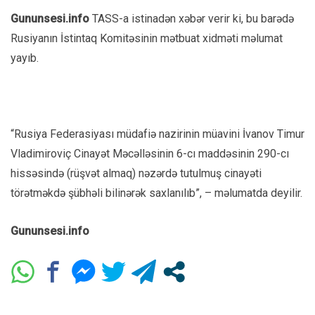
Gununsesi.info
TASS-a istinadən xəbər verir ki, bu barədə
Rusiyanın İstintaq Komitəsinin mətbuat xidməti məlumat
yayıb.
“Rusiya Federasiyası müdafiə nazirinin müavini İvanov Timur
Vladimiroviç Cinayət Məcəlləsinin 6-cı maddəsinin 290-cı
hissəsində (rüşvət almaq) nəzərdə tutulmuş cinayəti
törətməkdə şübhəli bilinərək saxlanılıb”, – məlumatda deyilir.
Gununsesi.info