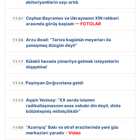
abituriyentlərin sayı artıb
Ceyhun Bayramov və Ukraynanın XİN rəhbəri
11:31
arasında görüş başladı
— FOTOLAR
Arzu Əsəd: “Tarixə bugünün meyarları ilə
11:28
yanaşmaq düzgün deyil”
Küləkli havada çimərliyə getmək istəyənlərin
11:17
diqqətinə!
Paşinyan Qırğızıstana getdi
11:14
Aqşin Yenisey: “XX əsrdə islamın
11:13
radikallaşmasının əsas səbəbi din deyil, dinlə
bütünləşmiş millətçilikdir”
“Azərişıq” Bakı və ətraf ərazilərində yeni güc
11:00
mərkəzləri yaradır
- Video