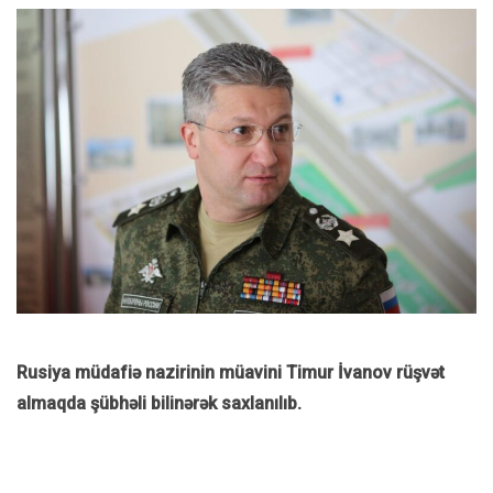
Rusiya müdafiə nazirinin müavini Timur İvanov rüşvət
almaqda şübhəli bilinərək saxlanılıb.