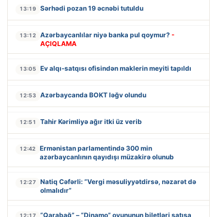
Sərhədi pozan 19 əcnəbi tutuldu
13:19
Azərbaycanlılar niyə banka pul qoymur?
-
13:12
AÇIQLAMA
Ev alqı-satqısı ofisindən maklerin meyiti tapıldı
13:05
Azərbaycanda BOKT ləğv olundu
12:53
Tahir Kərimliyə ağır itki üz verib
12:51
Ermənistan parlamentində 300 min
12:42
azərbaycanlının qayıdışı müzakirə olunub
Natiq Cəfərli: “Vergi məsuliyyətdirsə, nəzarət də
12:27
olmalıdır”
“Qarabağ” – “Dinamo” oyununun biletləri satışa
12:17