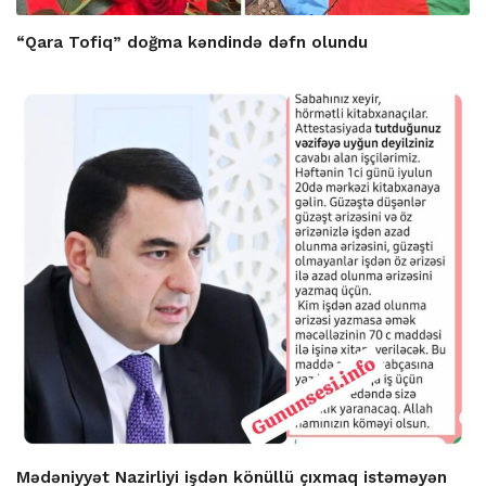
“Qara Tofiq” doğma kəndində dəfn olundu
Mədəniyyət Nazirliyi işdən könüllü çıxmaq istəməyən