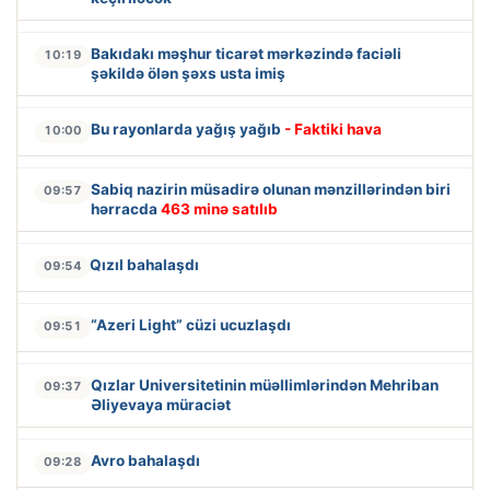
Bakıdakı məşhur ticarət mərkəzində faciəli
10:19
şəkildə ölən şəxs usta imiş
Bu rayonlarda yağış yağıb
- Faktiki hava
10:00
Sabiq nazirin müsadirə olunan mənzillərindən biri
09:57
hərracda
463 minə satılıb
Qızıl bahalaşdı
09:54
“Azeri Light” cüzi ucuzlaşdı
09:51
Qızlar Universitetinin müəllimlərindən Mehriban
09:37
Əliyevaya müraciət
Avro bahalaşdı
09:28