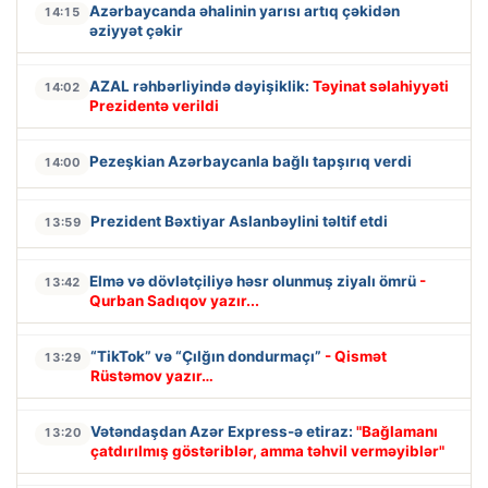
Azərbaycanda əhalinin yarısı artıq çəkidən
14:15
əziyyət çəkir
AZAL rəhbərliyində dəyişiklik:
Təyinat səlahiyyəti
14:02
Prezidentə verildi
Pezeşkian Azərbaycanla bağlı tapşırıq verdi
14:00
Prezident Bəxtiyar Aslanbəylini təltif etdi
13:59
Elmə və dövlətçiliyə həsr olunmuş ziyalı ömrü
-
13:42
Qurban Sadıqov yazır...
“TikTok” və “Çılğın dondurmaçı”
- Qismət
13:29
Rüstəmov yazır…
Vətəndaşdan Azər Express-ə etiraz:
"Bağlamanı
13:20
çatdırılmış göstəriblər, amma təhvil verməyiblər"