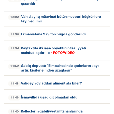
çıxarıldı
Vahid aylıq müavinət bütün məcburi köçkünlərə
12:02
təyin edilmir
Ermənistana 979 ton buğda göndərildi
11:58
Paytaxtda iki iaşə obyektinin fəaliyyəti
11:54
məhdudlaşdırılıb
- FOTO/VİDEO
Sabiq deputat: “Elm sahəsində qadınların sayı
11:52
artır, kişilər elmdən uzaqlaşır”
Valideyn övladdan aliment ala bilər?
11:48
İsmayıllıda uşaq qıcolmadan öldü
11:46
Kolleclərin qabiliyyət imtahanlarında
11:40