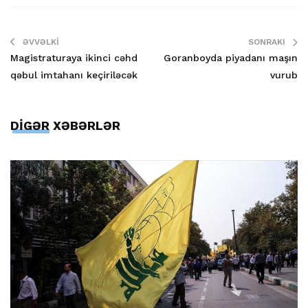
ƏVVƏLKI
SONRAKI
Magistraturaya ikinci cəhd
Goranboyda piyadanı maşın
qəbul imtahanı keçiriləcək
vurub
DİGƏR XƏBƏRLƏR