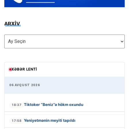
ARXİV
ARXİV
XƏBƏR LENTI
06 AVQUST 2026
Tiktoker “Beniz”ə hökm oxundu
18:37
Yeniyetmənin meyiti tapıldı
17:58