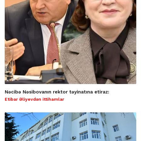
Nəcibə Nəsibovanın rektor təyinatına etiraz:
Etibar Əliyevdən ittihamlar