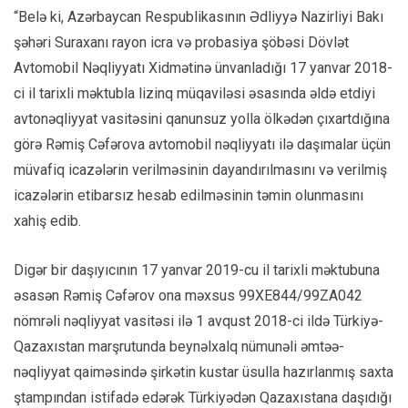
“Belə ki, Azərbaycan Respublikasının Ədliyyə Nazirliyi Bakı
şəhəri Suraxanı rayon icra və probasiya şöbəsi Dövlət
Avtomobil Nəqliyyatı Xidmətinə ünvanladığı 17 yanvar 2018-
ci il tarixli məktubla lizinq müqaviləsi əsasında əldə etdiyi
avtonəqliyyat vasitəsini qanunsuz yolla ölkədən çıxartdığına
görə Rəmiş Cəfərova avtomobil nəqliyyatı ilə daşımalar üçün
müvafiq icazələrin verilməsinin dayandırılmasını və verilmiş
icazələrin etibarsız hesab edilməsinin təmin olunmasını
xahiş edib.
Digər bir daşıyıcının 17 yanvar 2019-cu il tarixli məktubuna
əsasən Rəmiş Cəfərov ona məxsus 99XE844/99ZA042
nömrəli nəqliyyat vasitəsi ilə 1 avqust 2018-ci ildə Türkiyə-
Qazaxıstan marşrutunda beynəlxalq nümunəli əmtəə-
nəqliyyat qaiməsində şirkətin kustar üsulla hazırlanmış saxta
ştampından istifadə edərək Türkiyədən Qazaxıstana daşıdığı