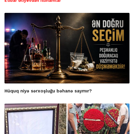
Etibar Əliyevdən ittihamlar
Hüquq niyə sərxoşluğu bəhanə saymır?