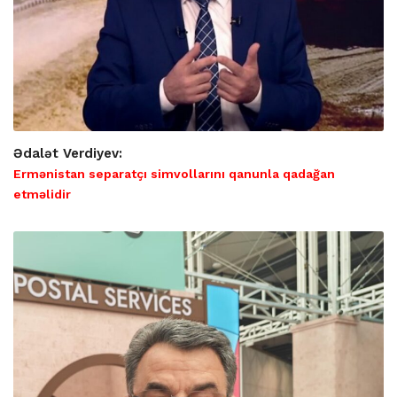
Ədalət Verdiyev:
Ermənistan separatçı simvollarını qanunla qadağan
etməlidir