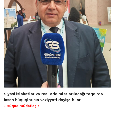
Siyasi islahatlar və real addımlar atılacağı təqdirdə
insan hüquqlarının vəziyyəti dəyişə bilər
- Hüquq müdafiəçisi