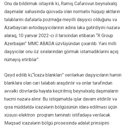
Onu da bildirmək istəyirik ki, Rəmiş Cəfərovun beynəlxalq
daşımalar sahəsində qüvvədə olan normativ hüquqi aktların
tələblərini dəfələrlə pozmağa meyilli daşıyıcı olduğunu və
Azərbaycan avtodaşıyıcılarının adına ləkə gətirdiyini nəzərə
alaraq, 10 yanvar 2022-ci il tarixindən etibarən “R Group
Azerbaijan” MMC ABADA üzvlüyündən çıxarılıb. Yəni milli
daşıyıcılar onu öz sıralarından görmək istəmədiklərini açıq
nümayiş etiriblər”.
Qeyd edilib ki,“İcazə blankları” verilərkən daşıyıcıların həmin
blanklara olan cari tələbatı araşdırılır və onlar tərəfindən
əvvəlki dövrlərdə həyata keçirilmiş beynəlxalq daşımaların
həcmi nəzərə alınır. Bu istiqamətdə işlər davam etdirilir və
qısa müddətdə icazələrin bölgüsünün idarə edilməsi üçün
xüsusi elektron proqram təminatı istifadəyə veriləcək.
Məqsəd icazələrin bölgü prosesində ədalət prinsipini