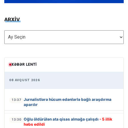
ARXİV
ARXİV
XƏBƏR LENTI
08 AVQUST 2026
Jurnalistlərə hücum edənlərlə bağlı araşdırma
13:37
aparılır
Oğlu öldürülən ata qisas almağa çalışdı
- 5 illik
13:30
həbs edildi