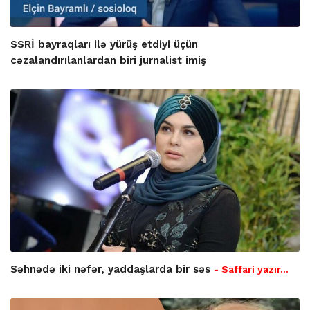
SSRİ bayraqları ilə yürüş etdiyi üçün
cəzalandırılanlardan biri jurnalist imiş
Səhnədə iki nəfər, yaddaşlarda bir səs
- Saffari yazır…