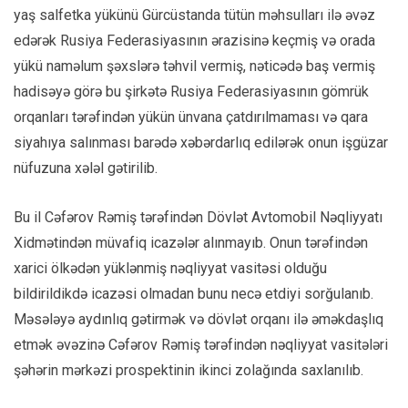
yaş salfetka yükünü Gürcüstanda tütün məhsulları ilə əvəz
edərək Rusiya Federasiyasının ərazisinə keçmiş və orada
yükü naməlum şəxslərə təhvil vermiş, nəticədə baş vermiş
hadisəyə görə bu şirkətə Rusiya Federasiyasının gömrük
orqanları tərəfindən yükün ünvana çatdırılmaması və qara
siyahıya salınması barədə xəbərdarlıq edilərək onun işgüzar
nüfuzuna xələl gətirilib.
Bu il Cəfərov Rəmiş tərəfindən Dövlət Avtomobil Nəqliyyatı
Xidmətindən müvafiq icazələr alınmayıb. Onun tərəfindən
xarici ölkədən yüklənmiş nəqliyyat vasitəsi olduğu
bildirildikdə icazəsi olmadan bunu necə etdiyi sorğulanıb.
Məsələyə aydınlıq gətirmək və dövlət orqanı ilə əməkdaşlıq
etmək əvəzinə Cəfərov Rəmiş tərəfindən nəqliyyat vasitələri
şəhərin mərkəzi prospektinin ikinci zolağında saxlanılıb.