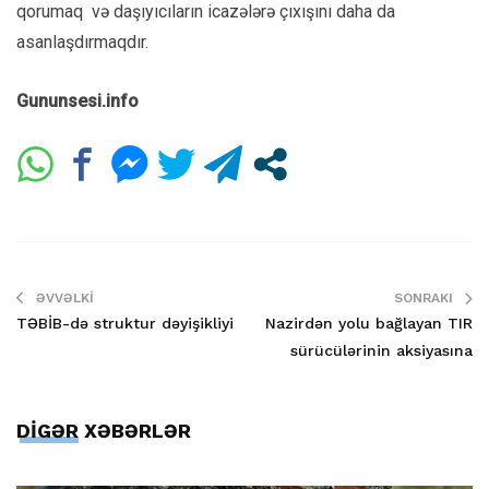
qorumaq və daşıyıcıların icazələrə çıxışını daha da
asanlaşdırmaqdır.
Gununsesi.info
ƏVVƏLKI
SONRAKI
TƏBİB-də struktur dəyişikliyi
Nazirdən yolu bağlayan TIR
sürücülərinin aksiyasına
DİGƏR XƏBƏRLƏR