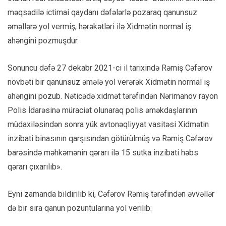
məqsədilə ictimai qaydanı dəfələrlə pozaraq qanunsuz
əməllərə yol vermiş, hərəkətləri ilə Xidmətin normal iş
ahəngini pozmuşdur.
Sonuncu dəfə 27 dekabr 2021-ci il tarixində Rəmiş Cəfərov
növbəti bir qanunsuz əmələ yol verərək Xidmətin normal iş
ahəngini pozub. Nəticədə xidmət tərəfindən Nərimanov rayon
Polis İdarəsinə müraciət olunaraq polis əməkdaşlarının
müdaxiləsindən sonra yük avtonəqliyyat vasitəsi Xidmətin
inzibati binasının qarşısından götürülmüş və Rəmiş Cəfərov
barəsində məhkəmənin qərarı ilə 15 sutka inzibati həbs
qərarı çıxarılıb».
Eyni zamanda bildirilib ki, Cəfərov Rəmiş tərəfindən əvvəllər
də bir sıra qanun pozuntularına yol verilib: