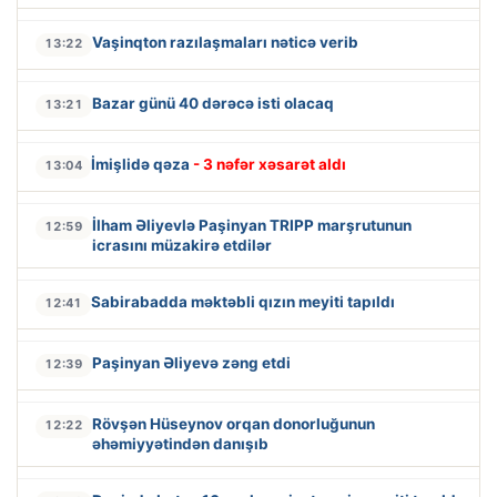
Vaşinqton razılaşmaları nəticə verib
13:22
Bazar günü 40 dərəcə isti olacaq
13:21
İmişlidə qəza
- 3 nəfər xəsarət aldı
13:04
İlham Əliyevlə Paşinyan TRIPP marşrutunun
12:59
icrasını müzakirə etdilər
Sabirabadda məktəbli qızın meyiti tapıldı
12:41
Paşinyan Əliyevə zəng etdi
12:39
Rövşən Hüseynov orqan donorluğunun
12:22
əhəmiyyətindən danışıb