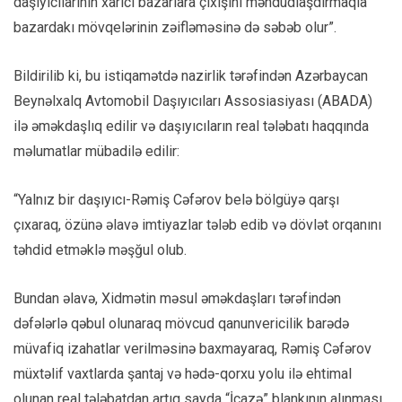
daşıyıcılarının xarici bazarlara çıxışını məhdudlaşdırmaqla
bazardakı mövqelərinin zəifləməsinə də səbəb olur”.
Bildirilib ki, bu istiqamətdə nazirlik tərəfindən Azərbaycan
Beynəlxalq Avtomobil Daşıyıcıları Assosiasiyası (ABADA)
ilə əməkdaşlıq edilir və daşıyıcıların real tələbatı haqqında
məlumatlar mübadilə edilir:
“Yalnız bir daşıyıcı-Rəmiş Cəfərov belə bölgüyə qarşı
çıxaraq, özünə əlavə imtiyazlar tələb edib və dövlət orqanını
təhdid etməklə məşğul olub.
Bundan əlavə, Xidmətin məsul əməkdaşları tərəfindən
dəfələrlə qəbul olunaraq mövcud qanunvericilik barədə
müvafiq izahatlar verilməsinə baxmayaraq, Rəmiş Cəfərov
müxtəlif vaxtlarda şantaj və hədə-qorxu yolu ilə ehtimal
olunan real tələbatdan artıq sayda “İcazə” blankının alınması