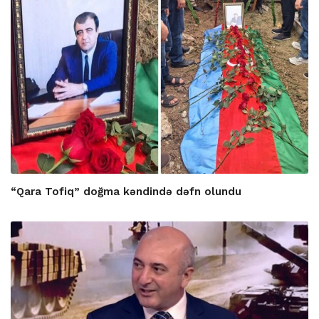
“Qara Tofiq” doğma kəndində dəfn olundu