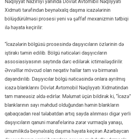
Nəqliyyat Nazirliyi yanında Dövlət Avtomibil Nəqliyyatı
Xidməti tərəfindən beynəlxalq daşıma icazələrinin
bölüşdürülməsi prosesi yeni və şəffaf mexanizmin tətbiqi
ilə həyata keçirilir:
“İcazələrin bölgüsü prosesində daşıyıcıların özlərinin də
iştirakı təmin edilib. Bölgü nəticələri daşıyıcıların
assosiasiyasının saytında dərc edilərək ictimailəşdirilir.
Əvvəlllər mövcud olan neqativ hallar tam və birmənalı
dayandırılıb. Daşıyıcılar bölgü nəticəsində onlara ayrılmış
icazə blanklarını Dövlət Avtomobil Nəqliyyatı Xidmətindən
tam maneəsiz əldə edirlər. Məlumat üçün bildirək ki, “İcazə”
blanklarının sayı məhdud olduğundan həmin blankların
qabaqcadan real tələbatdan artıq sayda alınması digər yerli
daşıyıcıların qanuni mənafelərinə zərər vurmaqla yanaşı,
ümumilikdə beynəlxalq daşıma həyata keçirən Azərbaycan