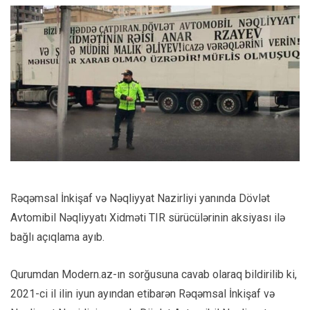
Rəqəmsal İnkişaf və Nəqliyyat Nazirliyi yanında Dövlət
Avtomibil Nəqliyyatı Xidməti TIR sürücülərinin aksiyası ilə
bağlı açıqlama ayıb.
Qurumdan Modern.az-ın sorğusuna cavab olaraq bildirilib ki,
2021-ci il ilin iyun ayından etibarən Rəqəmsal İnkişaf və