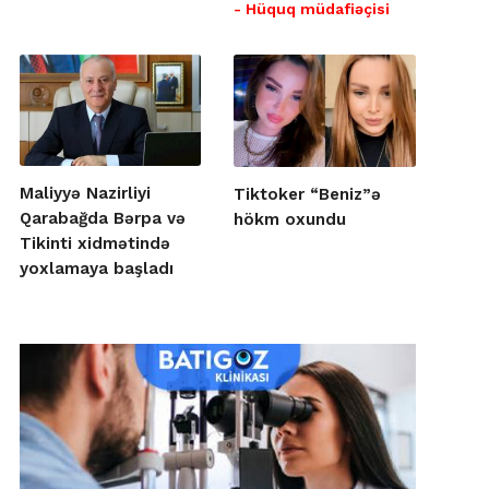
- Hüquq müdafiəçisi
Maliyyə Nazirliyi
Tiktoker “Beniz”ə
Qarabağda Bərpa və
hökm oxundu
Tikinti xidmətində
yoxlamaya başladı