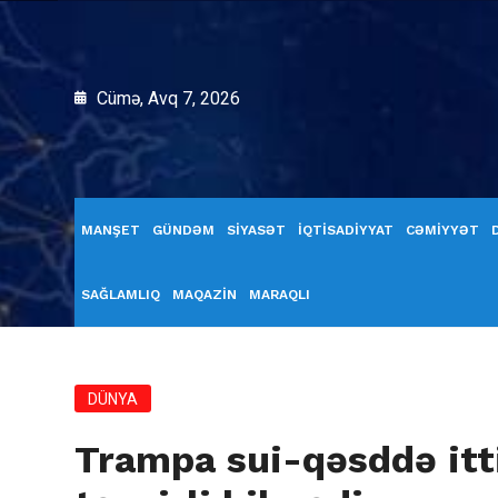
Cümə, Avq 7, 2026
MANŞET
GÜNDƏM
SİYASƏT
İQTİSADİYYAT
CƏMİYYƏT
SAĞLAMLIQ
MAQAZİN
MARAQLI
DÜNYA
Trampa sui-qəsddə itt