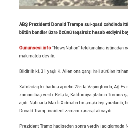
ABŞ Prezidenti Donald Trampa sui-qəsd cəhdində itt
bütün bəndlər üzrə özünü təqsirsiz hesab etdiyini bə
Gununsesi.info
“NewsNation” telekanalına istinadən x
məlumatda deyilir.
Bildirilir ki, 31 yaşlı K. Allen ona qarşı irəli sürülən ittih
Xatırladaq ki, hadisə aprelin 25-də Vaşinqtonda, Ağ Evi
zamanı baş verib. Belə ki, Kaliforniya ştatının Torrans 
açıb. Nəticədə Məxfi Xidmətin bir əməkdaşı yaralanıb, 
Donald Tramp insident zamanı xəsarət almayıb.
Prezident Tramp hadisədən sonra verdiyi açıqlamada N