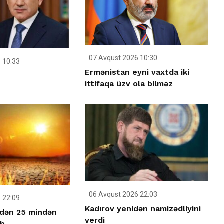
07 Avqust 2026 10:30
 10:33
Ermənistan eyni vaxtda iki
ittifaqa üzv ola bilməz
06 Avqust 2026 22:03
 22:09
Kadırov yenidən namizədliyini
idən 25 mindən
verdi
üb