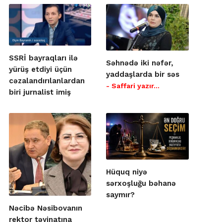
SSRİ bayraqları ilə
Səhnədə iki nəfər,
yürüş etdiyi üçün
yaddaşlarda bir səs
cəzalandırılanlardan
- Saffari yazır…
biri jurnalist imiş
Hüquq niyə
sərxoşluğu bəhanə
saymır?
Nəcibə Nəsibovanın
rektor təyinatına