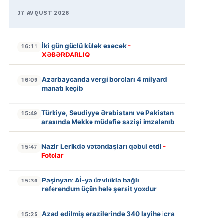
07 AVQUST 2026
İki gün güclü külək əsəcək
-
16:11
XƏBƏRDARLIQ
Azərbaycanda vergi borcları 4 milyard
16:09
manatı keçib
Türkiyə, Səudiyyə Ərəbistanı və Pakistan
15:49
arasında Məkkə müdafiə sazişi imzalanıb
Nazir Lerikdə vətəndaşları qəbul etdi
-
15:47
Fotolar
Paşinyan: Aİ-yə üzvlüklə bağlı
15:36
referendum üçün hələ şərait yoxdur
Azad edilmiş ərazilərində 340 layihə icra
15:25