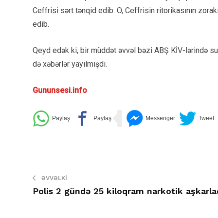
Ceffrisi sərt tənqid edib. O, Ceffrisin ritorikasının zora
edib.
Qeyd edək ki, bir müddət əvvəl bəzi ABŞ KİV-lərində sui
də xəbərlər yayılmışdı.
Gununsesi.info
ƏVVƏLKI
Polis 2 gündə 25 kiloqram narkotik aşkarla