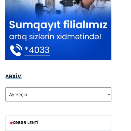
ARXİV
ARXİV
XƏBƏR LENTI