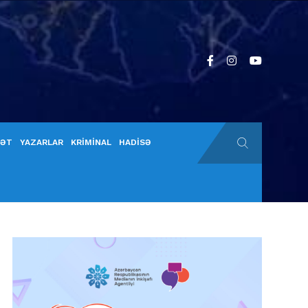
YƏT
YAZARLAR
KRİMİNAL
HADİSƏ