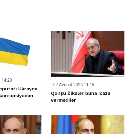
 14:23
07 Avqust 2026 11:45
deputatı Ukrayna
Qonşu ölkələr buna icazə
korrupsiyadan
vermədilər