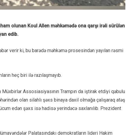
iham olunan Koul Allen məhkəmədə ona qarşı irəli sürülən
yan edib.
əbər verir ki, bu barədə məhkəmə prosesindən yayılan rəsmi
amların heç biri ilə razılaşmayıb.
n Müxbirlər Assosiasiyasının Trampın da iştirak etdiyi qəbulu
şəhərindən olan silahlı şəxs binaya daxil olmağa çalışaraq atəş
hücum edən şəxs isə hadisə yerindəcə saxlanılıb. Prezident
ümayəndələr Palatasındakı demokratların lideri Hakim