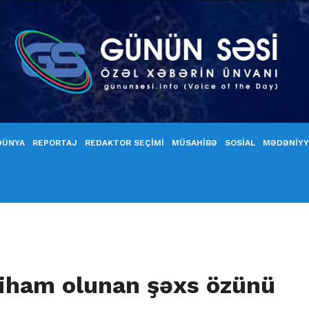
DÜNYA
REPORTAJ
REDAKTOR SEÇİMİ
MÜSAHİBƏ
SOSİAL
MƏDƏNİY
iham olunan şəxs özünü