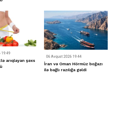
 19:49
06 Avqust 2026 19:44
tlə arıqlayan şəxs
İran və Oman Hörmüz boğazı
ü
ilə bağlı razılığa gəldi