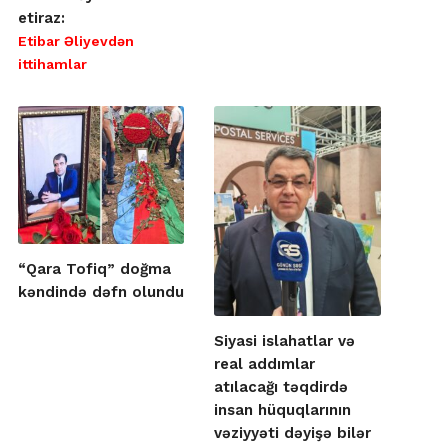
etiraz:
Etibar Əliyevdən
ittihamlar
“Qara Tofiq” doğma
kəndində dəfn olundu
Siyasi islahatlar və
real addımlar
atılacağı təqdirdə
insan hüquqlarının
vəziyyəti dəyişə bilər