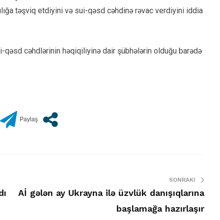
kılığa təşviq etdiyini və sui-qəsd cəhdinə rəvac verdiyini iddia
-qəsd cəhdlərinin həqiqiliyinə dair şübhələrin olduğu barədə
SONRAKI
dı
Aİ gələn ay Ukrayna ilə üzvlük danışıqlarına
başlamağa hazırlaşır