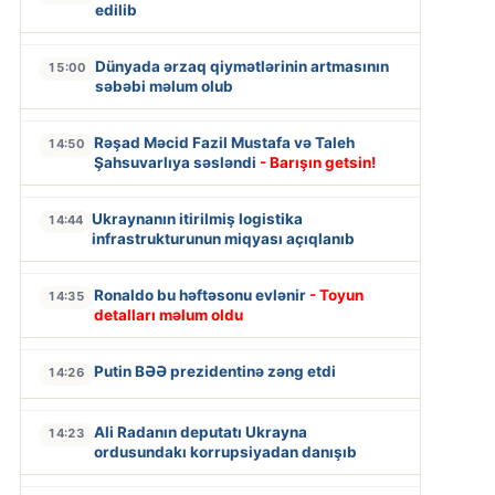
edilib
Dünyada ərzaq qiymətlərinin artmasının
15:00
səbəbi məlum olub
Rəşad Məcid Fazil Mustafa və Taleh
14:50
Şahsuvarlıya səsləndi
- Barışın getsin!
Ukraynanın itirilmiş logistika
14:44
infrastrukturunun miqyası açıqlanıb
Ronaldo bu həftəsonu evlənir
- Toyun
14:35
detalları məlum oldu
Putin BƏƏ prezidentinə zəng etdi
14:26
Ali Radanın deputatı Ukrayna
14:23
ordusundakı korrupsiyadan danışıb