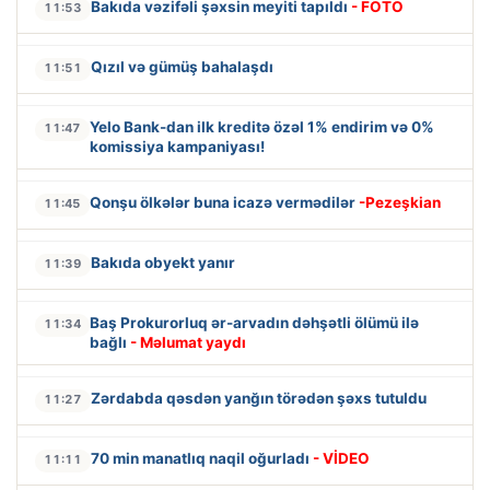
Bakıda vəzifəli şəxsin meyiti tapıldı
- FOTO
11:53
Qızıl və gümüş bahalaşdı
11:51
Yelo Bank-dan ilk kreditə özəl 1% endirim və 0%
11:47
komissiya kampaniyası!
Qonşu ölkələr buna icazə vermədilər
-Pezeşkian
11:45
Bakıda obyekt yanır
11:39
Baş Prokurorluq ər-arvadın dəhşətli ölümü ilə
11:34
bağlı
- Məlumat yaydı
Zərdabda qəsdən yanğın törədən şəxs tutuldu
11:27
70 min manatlıq naqil oğurladı
- VİDEO
11:11