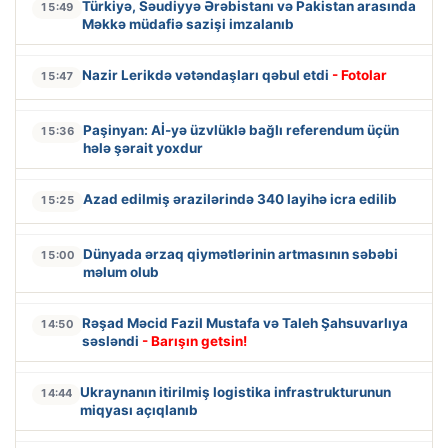
Türkiyə, Səudiyyə Ərəbistanı və Pakistan arasında
15:49
Məkkə müdafiə sazişi imzalanıb
Nazir Lerikdə vətəndaşları qəbul etdi
- Fotolar
15:47
Paşinyan: Aİ-yə üzvlüklə bağlı referendum üçün
15:36
hələ şərait yoxdur
Azad edilmiş ərazilərində 340 layihə icra edilib
15:25
Dünyada ərzaq qiymətlərinin artmasının səbəbi
15:00
məlum olub
Rəşad Məcid Fazil Mustafa və Taleh Şahsuvarlıya
14:50
səsləndi
- Barışın getsin!
Ukraynanın itirilmiş logistika infrastrukturunun
14:44
miqyası açıqlanıb