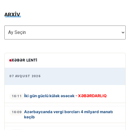
ARXİV
ARXİV
XƏBƏR LENTI
07 AVQUST 2026
İki gün güclü külək əsəcək
- XƏBƏRDARLIQ
16:11
Azərbaycanda vergi borcları 4 milyard manatı
16:09
keçib