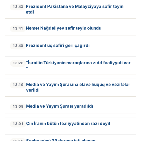
Prezident Pakistana və Malayziyaya səfir təyin
13:43
etdi
Nemət Nağdəliyev səfir təyin olundu
13:41
Prezident üç səfiri geri çağırdı
13:40
“İsrailin Türkiyənin maraqlarına zidd fəaliyyəti var
13:28
“
Media və Yayım Şurasına əlavə hüquq və vəzifələr
13:19
verildi
Media və Yayım Şurası yaradıldı
13:08
Çin İranın bütün fəaliyyətindən razı deyil
13:01
Şənbə günü 39 dərəcə isti olacaq