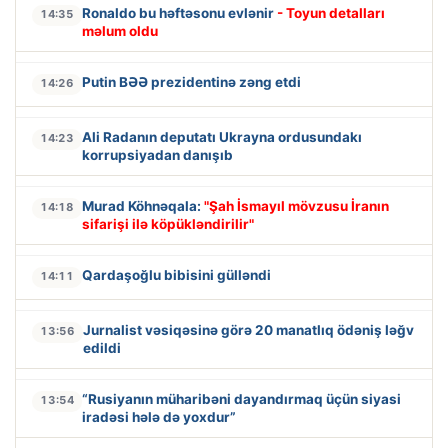
Ronaldo bu həftəsonu evlənir
- Toyun detalları
14:35
məlum oldu
Putin BƏƏ prezidentinə zəng etdi
14:26
Ali Radanın deputatı Ukrayna ordusundakı
14:23
korrupsiyadan danışıb
Murad Köhnəqala:
"Şah İsmayıl mövzusu İranın
14:18
sifarişi ilə köpükləndirilir"
Qardaşoğlu bibisini gülləndi
14:11
Jurnalist vəsiqəsinə görə 20 manatlıq ödəniş ləğv
13:56
edildi
“Rusiyanın müharibəni dayandırmaq üçün siyasi
13:54
iradəsi hələ də yoxdur”