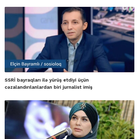
SSRİ bayraqları ilə yürüş etdiyi üçün
cəzalandırılanlardan biri jurnalist imiş