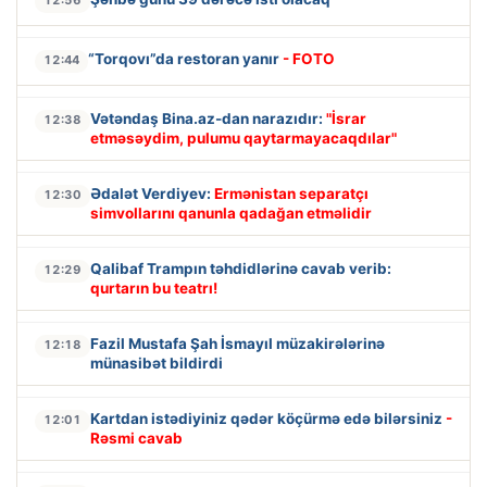
12:56
“Torqovı”da restoran yanır
- FOTO
12:44
Vətəndaş Bina.az-dan narazıdır:
"İsrar
12:38
etməsəydim, pulumu qaytarmayacaqdılar"
Ədalət Verdiyev:
Ermənistan separatçı
12:30
simvollarını qanunla qadağan etməlidir
Qalibaf Trampın təhdidlərinə cavab verib:
12:29
qurtarın bu teatrı!
Fazil Mustafa Şah İsmayıl müzakirələrinə
12:18
münasibət bildirdi
Kartdan istədiyiniz qədər köçürmə edə bilərsiniz
-
12:01
Rəsmi cavab