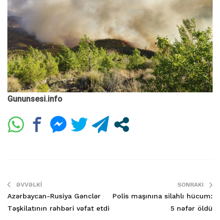
Gununsesi.info
ƏVVƏLKI
SONRAKI
Azərbaycan-Rusiya Gənclər
Polis maşınına silahlı hücum:
Təşkilatının rəhbəri vəfat etdi
5 nəfər öldü