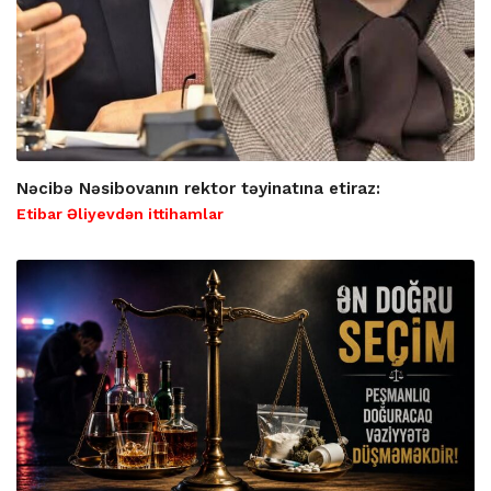
Nəcibə Nəsibovanın rektor təyinatına etiraz:
Etibar Əliyevdən ittihamlar