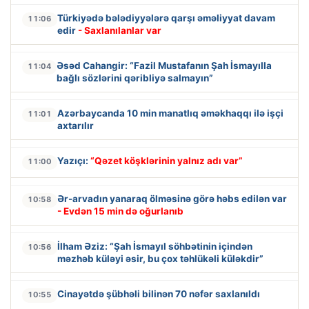
Türkiyədə bələdiyyələrə qarşı əməliyyat davam
11:06
edir
- Saxlanılanlar var
Əsəd Cahangir: “Fazil Mustafanın Şah İsmayılla
11:04
bağlı sözlərini qəribliyə salmayın”
Azərbaycanda 10 min manatlıq əməkhaqqı ilə işçi
11:01
axtarılır
Yazıçı:
“Qəzet köşklərinin yalnız adı var”
11:00
Ər-arvadın yanaraq ölməsinə görə həbs edilən var
10:58
- Evdən 15 min də oğurlanıb
İlham Əziz: “Şah İsmayıl söhbətinin içindən
10:56
məzhəb küləyi əsir, bu çox təhlükəli küləkdir”
Cinayətdə şübhəli bilinən 70 nəfər saxlanıldı
10:55