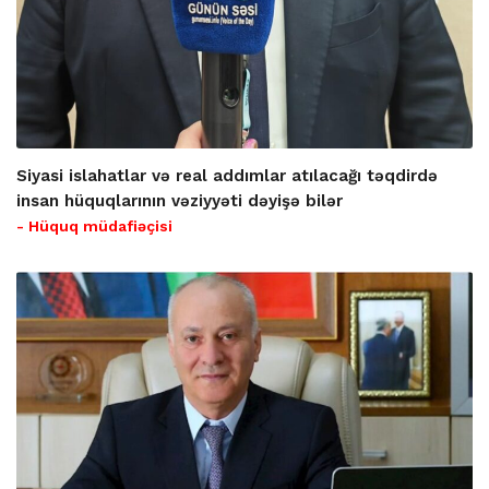
Siyasi islahatlar və real addımlar atılacağı təqdirdə
insan hüquqlarının vəziyyəti dəyişə bilər
- Hüquq müdafiəçisi