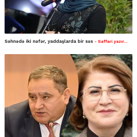
Səhnədə iki nəfər, yaddaşlarda bir səs
- Saffari yazır…