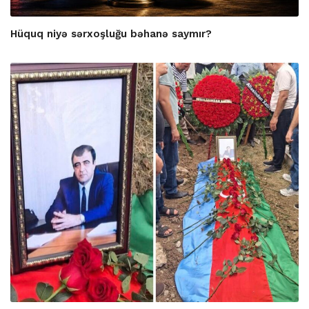
Hüquq niyə sərxoşluğu bəhanə saymır?