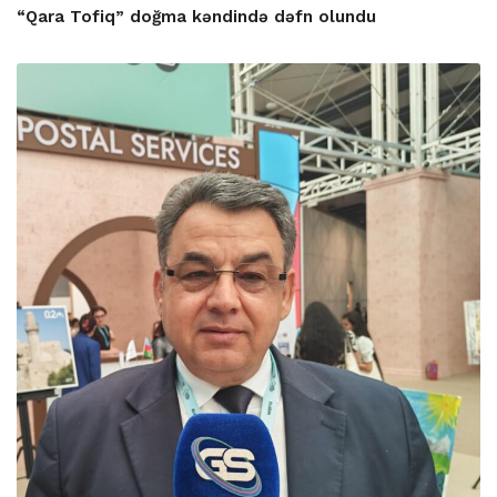
“Qara Tofiq” doğma kəndində dəfn olundu