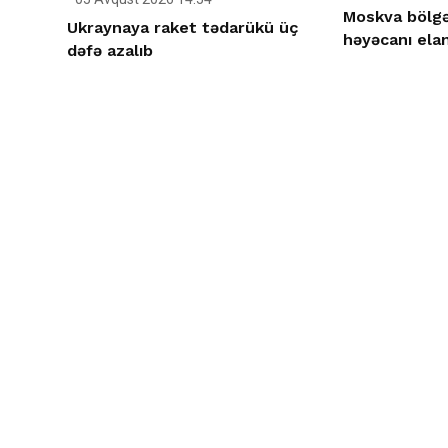
Moskva bölgə
Ukraynaya raket tədarükü üç
həyəcanı elan
dəfə azalıb