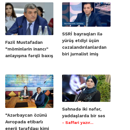
SSRİ bayraqları ilə
yürüş etdiyi üçün
Fazil Mustafadan
cəzalandırılanlardan
“möminlərin inancı”
biri jurnalist imiş
anlayışına fərqli baxış
Səhnədə iki nəfər,
“Azərbaycan özünü
yaddaşlarda bir səs
Avropada etibarlı
- Saffari yazır…
enerji tərəfdaşı kimi