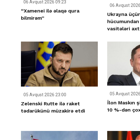
06 Avqust 2026 09:23
06 Avqust 2026
“Xamenei ilə əlaqə qura
Ukrayna üçün 
bilmirəm”
hücumundan 
vasitələri axta
05 Avqust 2026
05 Avqust 2026 23:00
İlon Maskın ş
Zelenski Rutte ilə raket
10 %-dən çox
tədarükünü müzakirə etdi