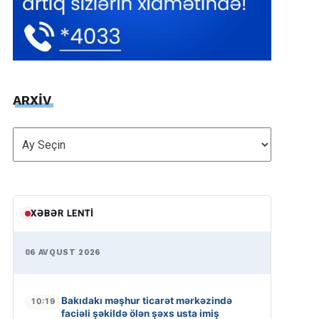
ARXİV
ARXİV
XƏBƏR LENTI
06 AVQUST 2026
Bakıdakı məşhur ticarət mərkəzində
10:19
faciəli şəkildə ölən şəxs usta imiş