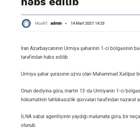
həbs edilib
Müəllif:
admin
14 Mart 2021 14:23
İran Azərbaycanının Urmiyə şəhərinin 1-ci bölgəsinin bə
tərəfindən həbs edilib.
Urmiyə şəhər şurasının üzvü olan Məhəmməd Xəlilpur b
Onun dediyinə görə, martın 13-də Urmiyənin 1-ci bölgəsi
hökumətinin təhlükəsizlik qüvvələri tərəfindən nəzarət alt
İLNA xəbər agentliyinin yaydığı məlumata görə, bir neç
olunub.