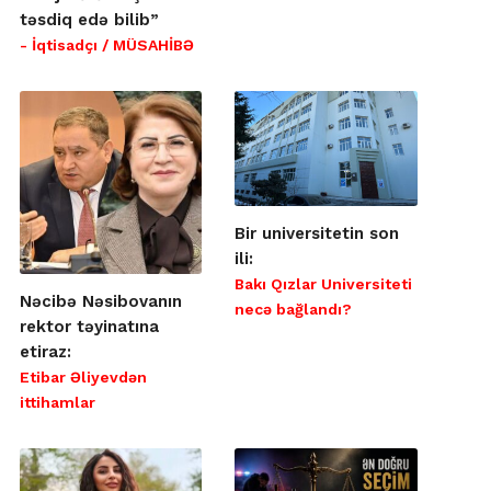
təsdiq edə bilib”
- İqtisadçı / MÜSAHİBƏ
Bir universitetin son
ili:
Bakı Qızlar Universiteti
Nəcibə Nəsibovanın
necə bağlandı?
rektor təyinatına
etiraz:
Etibar Əliyevdən
ittihamlar