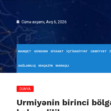
Cümə axşamı, Avq 6, 2026
MANŞET
GÜNDƏM
SİYASƏT
İQTİSADİYYAT
CƏMİYYƏT
SAĞLAMLIQ
MAQAZİN
MARAQLI
DÜNYA
Urmiyənin birinci bölg