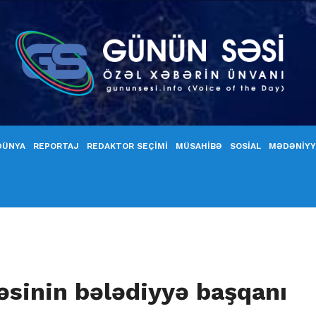
DÜNYA
REPORTAJ
REDAKTOR SEÇİMİ
MÜSAHİBƏ
SOSİAL
MƏDƏNİY
əsinin bələdiyyə başqanı