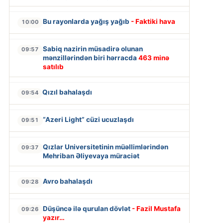
Bu rayonlarda yağış yağıb
- Faktiki hava
10:00
Sabiq nazirin müsadirə olunan
09:57
mənzillərindən biri hərracda
463 minə
satılıb
Qızıl bahalaşdı
09:54
“Azeri Light” cüzi ucuzlaşdı
09:51
Qızlar Universitetinin müəllimlərindən
09:37
Mehriban Əliyevaya müraciət
Avro bahalaşdı
09:28
Düşüncə ilə qurulan dövlət
- Fazil Mustafa
09:26
yazır…