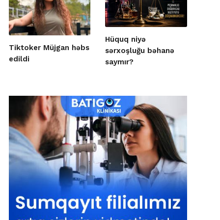
Hüquq niyə
Tiktoker Müjgan həbs
sərxoşluğu bəhanə
edildi
saymır?