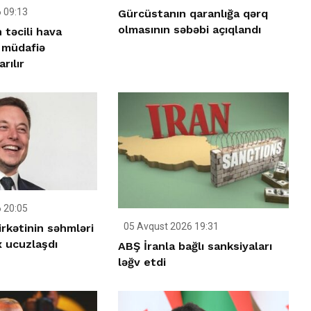
 09:13
Gürcüstanın qaranlığa qərq
olmasının səbəbi açıqlandı
təcili hava
müdafiə
rılır
 20:05
05 Avqust 2026 19:31
irkətinin səhmləri
 ucuzlaşdı
ABŞ İranla bağlı sanksiyaları
ləğv etdi