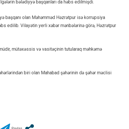
gələrin bələdiyyə başqanları da həbs edilmişdi.
iyyə başqanı olan Məhəmməd Həzrətpur isə korrupsiya
həbs edilib. Vilayətin yerli xəbər mənbələrinə görə, Həzrətpur
 müdir, mütəxəssis və vasitəçinin tutularaq məhkəmə
əhərlərindən biri olan Mahabad şəhərinin də şəhər məclisi