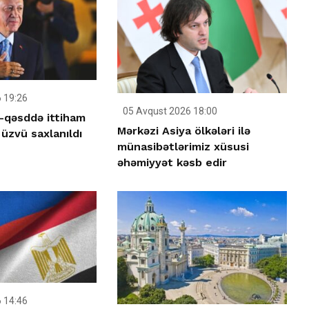
 19:26
05 Avqust 2026 18:00
-qəsddə ittiham
Mərkəzi Asiya ölkələri ilə
üzvü saxlanıldı
münasibətlərimiz xüsusi
əhəmiyyət kəsb edir
 14:46