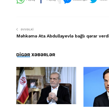
ƏVVƏLKI
Məhkəmə Ata Abdullayevlə bağlı qərar verd
DİGƏR XƏBƏRLƏR