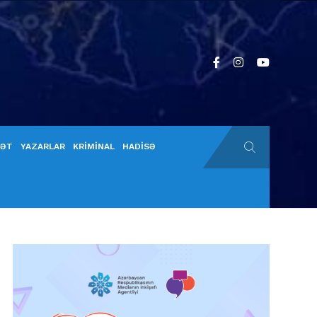
YƏT
YAZARLAR
KRİMİNAL
HADİSƏ