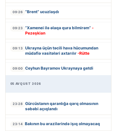
“Brent” ucuzlaşdı
09:26
“Xamenei ilə əlaqə qura bilmirəm”
-
09:23
Pezeşkian
Ukrayna üçün təcili hava hücumundan
09:13
müdafiə vasitələri axtarılır
-Rütte
Ceyhun Bayramov Ukraynaya getdi
09:00
05 AVQUST 2026
Gürcüstanın qaranlığa qərq olmasının
23:28
səbəbi açıqlandı
Bakının bu ərazilərində işıq olmayacaq
23:14