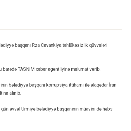
lədiyyə başqanı Rza Cavankiya təhlükəsizlik qüvvələri
u barədə TASNİM xəbər agentliyinə məlumat verib.
nin bələdiyyə başqanı korrupsiya ittihamı ilə əlaqədar İran
ına alınıb.
ə gün əvvəl Urmiyə bələdiyyə başqanının müavini də həbs