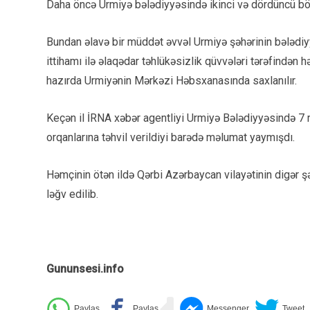
Daha öncə Urmiyə bələdiyyəsində ikinci və dördüncü böl
Bundan əlavə bir müddət əvvəl Urmiyə şəhərinin bələd
ittihamı ilə əlaqədar təhlükəsizlik qüvvələri tərəfindən 
hazırda Urmiyənin Mərkəzi Həbsxanasında saxlanılır.
Keçən il İRNA xəbər agentliyi Urmiyə Bələdiyyəsində 7
orqanlarına təhvil verildiyi barədə məlumat yaymışdı.
Həmçinin ötən ildə Qərbi Azərbaycan vilayətinin digər ş
ləğv edilib.
Gununsesi.info