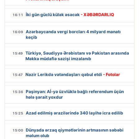
İki gün güclü külək əsəcək
- XƏBƏRDARLIQ
16:11
Azərbaycanda vergi borcları 4 milyard manatı
16:09
keçib
Türkiyə, Səudiyyə Ərəbistanı və Pakistan arasında
15:49
Məkkə müdafiə sazişi imzalanıb
Nazir Lerikdə vətəndaşları qəbul etdi
- Fotolar
15:47
Paşinyan: Aİ-yə üzvlüklə bağlı referendum üçün
15:36
hələ şərait yoxdur
Azad edilmiş ərazilərində 340 layihə icra edilib
15:25
Dünyada ərzaq qiymətlərinin artmasının səbəbi
15:00
məlum olub