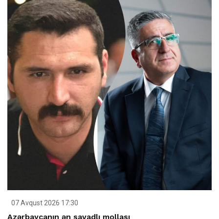
07 Avqust 2026 17:30
Azərbaycanın ən savadlı mollası