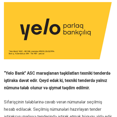
“Yelo Bank” ASC maraqlanan təşkilatları texniki tenderdə
iştiraka dəvət edir. Qeyd edək ki, texniki tenderdə yalnız
nümunə tələb olunur və qiymət təqdim edilmir.
Sifarişçinin tələblərinə cavab verən nümunələr seçilmiş
hesab ediləcək. Seçilmiş nümunələri hazırlayan tender
iştirakçısı maliyyə tenderində iştirak etmək hüququ əldə edir.