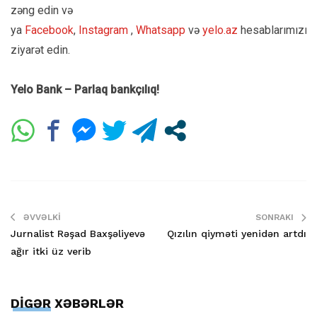
zəng edin və
ya
Facebook
,
Instagram
,
Whatsapp
və
yelo.az
hesablarımızı
ziyarət edin.
Yelo Bank – Parlaq bankçılıq!
ƏVVƏLKI
SONRAKI
Jurnalist Rəşad Baxşəliyevə
Qızılın qiyməti yenidən artdı
ağır itki üz verib
DİGƏR XƏBƏRLƏR