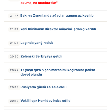
oxuma, nə məcburdur"
Bakı və Zəngilanda ağaclar qanunsuz kəsilib
21:47
Yeni Klinikanın direktor müavini işdən çıxarıldı
21:42
Laçında yanğın olub
21:21
Zelenski Serbiyaya getdi
20:50
17 yaşlı qıza nişan mərasimi keçirənlər polisə
20:27
dəvət olundu
Rusiyada güclü zəlzələ oldu
20:18
Vəkil İlqar Həmidov həbs edildi
20:13