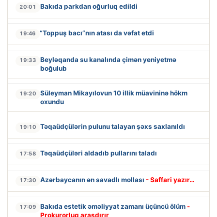
Bakıda parkdan oğurluq edildi
20:01
“Toppuş bacı”nın atası da vəfat etdi
19:46
Beyləqanda su kanalında çimən yeniyetmə
19:33
boğulub
Süleyman Mikayılovun 10 illik müavininə hökm
19:20
oxundu
Təqaüdçülərin pulunu talayan şəxs saxlanıldı
19:10
Təqaüdçüləri aldadıb pullarını taladı
17:58
Azərbaycanın ən savadlı mollası
- Saffari yazır…
17:30
Bakıda estetik əməliyyat zamanı üçüncü ölüm
-
17:09
Prokurorluq araşdırır