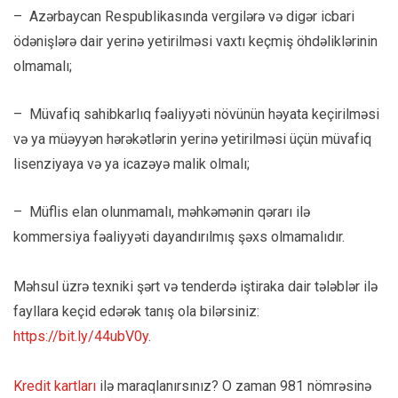
– Azərbaycan Respublikasında vergilərə və digər icbari
ödənişlərə dair yerinə yetirilməsi vaxtı keçmiş öhdəliklərinin
olmamalı;
– Müvafiq sahibkarlıq fəaliyyəti növünün həyata keçirilməsi
və ya müəyyən hərəkətlərin yerinə yetirilməsi üçün müvafiq
lisenziyaya və ya icazəyə malik olmalı;
– Müflis elan olunmamalı, məhkəmənin qərarı ilə
kommersiya fəaliyyəti dayandırılmış şəxs olmamalıdır.
Məhsul üzrə texniki şərt və tenderdə iştiraka dair tələblər ilə
fayllara keçid edərək tanış ola bilərsiniz:
https://bit.ly/44ubV0y
.
Kredit kartları
ilə maraqlanırsınız? O zaman 981 nömrəsinə