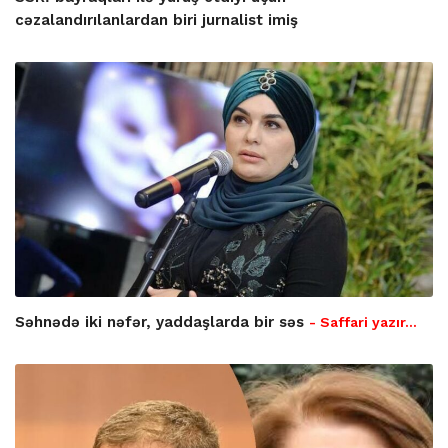
cəzalandırılanlardan biri jurnalist imiş
Səhnədə iki nəfər, yaddaşlarda bir səs
- Saffari yazır…