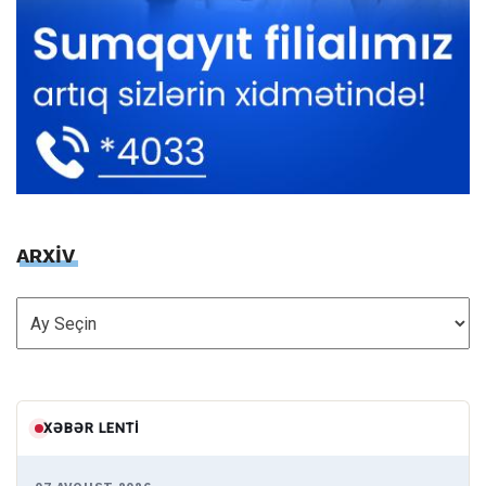
ARXİV
ARXİV
XƏBƏR LENTI