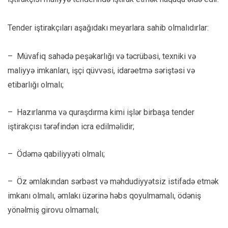
Tender iştirakçıları aşağıdakı meyarlara sahib olmalıdırlar:
– Müvafiq sahədə peşəkarlığı və təcrübəsi, texniki və
maliyyə imkanları, işçi qüvvəsi, idarəetmə səriştəsi və
etibarlığı olmalı;
– Hazırlanma və quraşdırma kimi işlər birbaşa tender
iştirakçısı tərəfindən icra edilməlidir;
– Ödəmə qabiliyyəti olmalı;
– Öz əmlakından sərbəst və məhdudiyyətsiz istifadə etmək
imkanı olmalı, əmlakı üzərinə həbs qoyulmamalı, ödəniş
yönəlmiş girovu olmamalı;