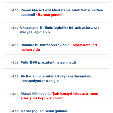
Rəşad Məcid Fazil Mustafa və Taleh Şahsuvarlıya
14:50
səsləndi
- Barışın getsin!
Ukraynanın itirilmiş logistika infrastrukturunun
14:44
miqyası açıqlanıb
Ronaldo bu həftəsonu evlənir
- Toyun detalları
14:35
məlum oldu
Putin BƏƏ prezidentinə zəng etdi
14:26
Ali Radanın deputatı Ukrayna ordusundakı
14:23
korrupsiyadan danışıb
Murad Köhnəqala:
"Şah İsmayıl mövzusu İranın
14:18
sifarişi ilə köpükləndirilir"
Qardaşoğlu bibisini gülləndi
14:11