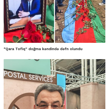
“Qara Tofiq” doğma kəndində dəfn olundu