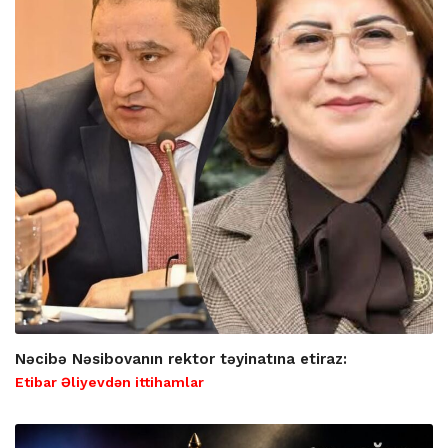
Nəcibə Nəsibovanın rektor təyinatına etiraz:
Etibar Əliyevdən ittihamlar