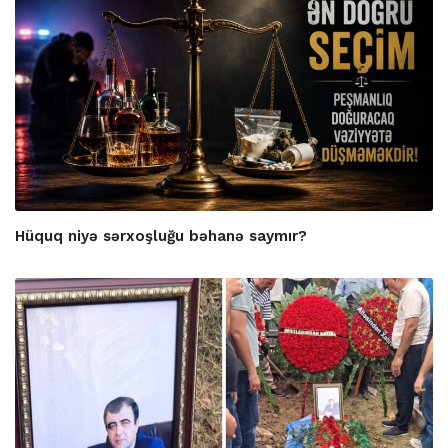
Hüquq niyə sərxoşluğu bəhanə saymır?