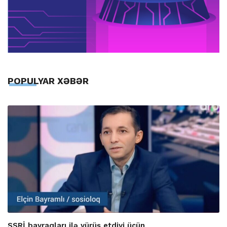
POPULYAR XƏBƏR
SSRİ bayraqları ilə yürüş etdiyi üçün