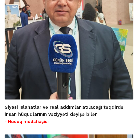
Siyasi islahatlar və real addımlar atılacağı təqdirdə
insan hüquqlarının vəziyyəti dəyişə bilər
- Hüquq müdafiəçisi