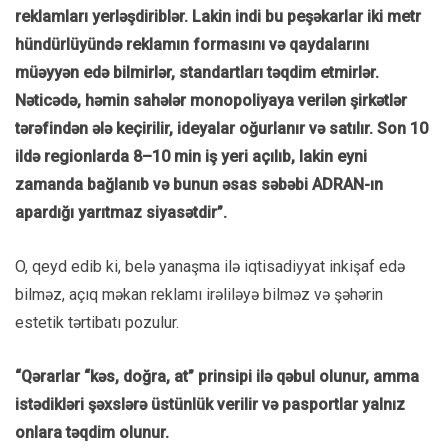
reklamları yerləşdiriblər. Lakin indi bu peşəkarlar iki metr
hündürlüyündə reklamın formasını və qaydalarını
müəyyən edə bilmirlər, standartları təqdim etmirlər.
Nəticədə, həmin sahələr monopoliyaya verilən şirkətlər
tərəfindən ələ keçirilir, ideyalar oğurlanır və satılır. Son 10
ildə regionlarda 8–10 min iş yeri açılıb, lakin eyni
zamanda bağlanıb və bunun əsas səbəbi ADRAN-ın
apardığı yarıtmaz siyasətdir”.
O, qeyd edib ki, belə yanaşma ilə iqtisadiyyat inkişaf edə
bilməz, açıq məkan reklamı irəliləyə bilməz və şəhərin
estetik tərtibatı pozulur.
“Qərarlar “kəs, doğra, at” prinsipi ilə qəbul olunur, amma
istədikləri şəxslərə üstünlük verilir və pasportlar yalnız
onlara təqdim olunur.