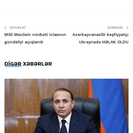
ƏVVƏLKI
SONRAKI
Milli Məclisin növbəti iclasının
Azərbaycanəsilli kəşfiyyatçı
gündəliyi açıqlanıb
Ukraynada HƏLAK OLDU
DİGƏR XƏBƏRLƏR