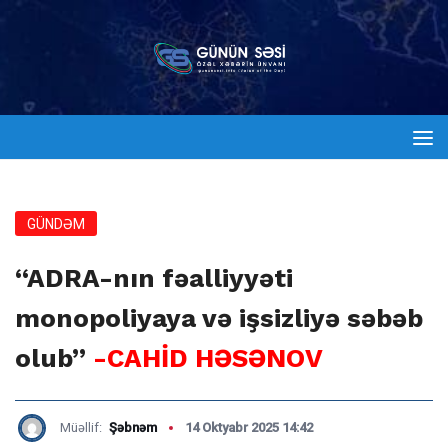
GÜNDƏM
“ADRA-nın fəalliyyəti
monopoliyaya və işsizliyə səbəb
olub”
-CAHİD HƏSƏNOV
Müəllif:
Şəbnəm
14 Oktyabr 2025 14:42