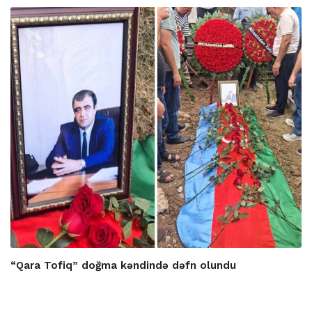
“Qara Tofiq” doğma kəndində dəfn olundu