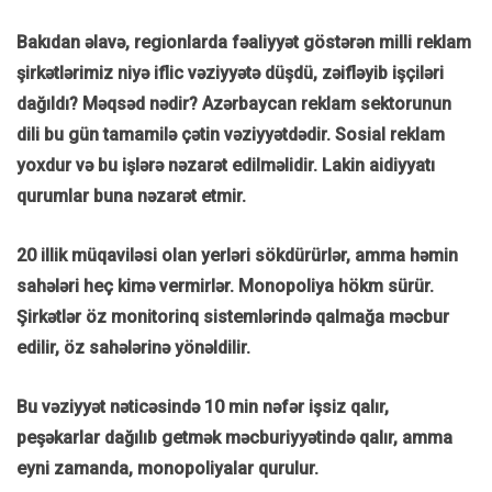
Bakıdan əlavə, regionlarda fəaliyyət göstərən milli reklam
şirkətlərimiz niyə iflic vəziyyətə düşdü, zəifləyib işçiləri
dağıldı? Məqsəd nədir? Azərbaycan reklam sektorunun
dili bu gün tamamilə çətin vəziyyətdədir. Sosial reklam
yoxdur və bu işlərə nəzarət edilməlidir. Lakin aidiyyatı
qurumlar buna nəzarət etmir.
20 illik müqaviləsi olan yerləri sökdürürlər, amma həmin
sahələri heç kimə vermirlər. Monopoliya hökm sürür.
Şirkətlər öz monitorinq sistemlərində qalmağa məcbur
edilir, öz sahələrinə yönəldilir.
Bu vəziyyət nəticəsində 10 min nəfər işsiz qalır,
peşəkarlar dağılıb getmək məcburiyyətində qalır, amma
eyni zamanda, monopoliyalar qurulur.