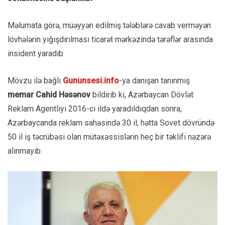
Məlumata görə, müəyyən edilmiş tələblərə cavab verməyən
lövhələrin yığışdırılması ticarət mərkəzində tərəflər arasında
insident yaradıb.
Mövzu ilə bağlı
Gununsesi.info
-ya danışan tanınmış
memar Cahid Həsənov
bildirib ki, Azərbaycan Dövlət
Reklam Agentliyi 2016-cı ildə yaradıldıqdan sonra,
Azərbaycanda reklam sahəsində 30 il, hətta Sovet dövründə
50 il iş təcrübəsi olan mütəxəssislərin heç bir təklifi nəzərə
alınmayıb: