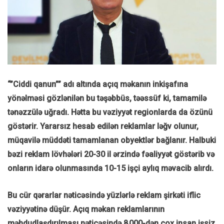
“”Ciddi qanun”” adı altında açıq məkanın inkişafına
yönəlməsi gözlənilən bu təşəbbüs, təəssüf ki, tamamilə
tənəzzülə uğradı. Hətta bu vəziyyət regionlarda da özünü
göstərir. Yararsız hesab edilən reklamlar ləğv olunur,
müqavilə müddəti tamamlanan obyektlər bağlanır. Halbuki
bəzi reklam lövhələri 20-30 il ərzində fəaliyyət göstərib və
onların idarə olunmasında 10-15 işçi aylıq məvacib alırdı.
Bu cür qərarlar nəticəsində yüzlərlə reklam şirkəti iflic
vəziyyətinə düşür. Açıq məkan reklamlarının
məhdudlaşdırılması nəticəsində 8 000-dən çox insan işsiz