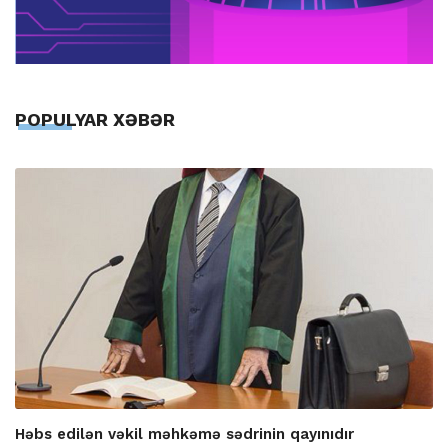
POPULYAR XƏBƏR
Həbs edilən vəkil məhkəmə sədrinin qayınıdır