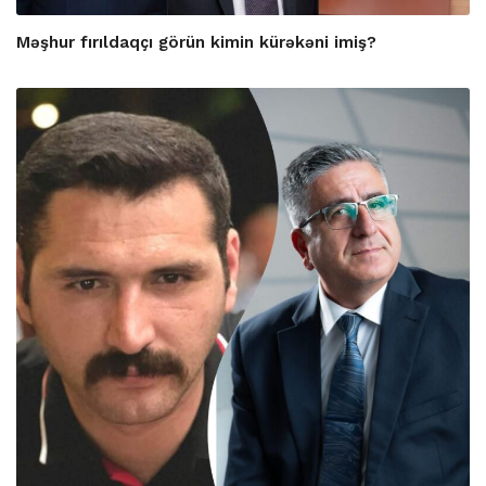
Məşhur fırıldaqçı görün kimin kürəkəni imiş?