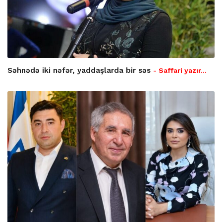
Səhnədə iki nəfər, yaddaşlarda bir səs
- Saffari yazır…