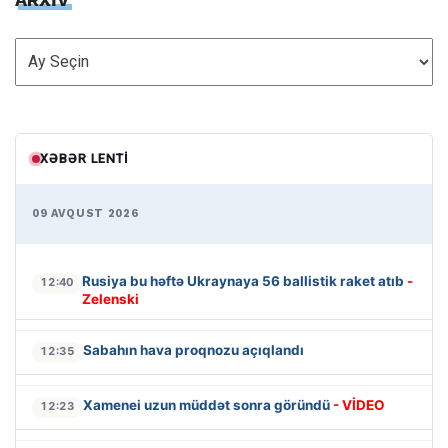
ARXİV
XƏBƏR LENTI
09 AVQUST 2026
Rusiya bu həftə Ukraynaya 56 ballistik raket atıb
-
12:40
Zelenski
Sabahın hava proqnozu açıqlandı
12:35
Xamenei uzun müddət sonra göründü
- VİDEO
12:23