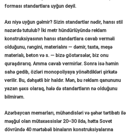
forması standartlara uyğun deyil.
Axı niyə uyğun gəlmir? Sizin standartlar nədir, hansı stil
nəzərdə tutulub? İki metr hündürlüyündə reklam
konstruksiyasının hansı standartlara cavab verməli
olduğunu, rəngini, materialını — dəmir, taxta, meşə
materialı, beton və s. — bizə göstərsələr, biz onu
quraşdırarıq. Amma cavab vermirlər. Sonra isə həmin
sahə gedib, özləri monopoliyaya yönəltdikləri şirkətə
verilir. Bu, dəhşətli bir haldır. Mən, bu reklam qanununu
yazan şəxs olaraq, hələ də standartların nə olduğunu
bilmirəm.
Azərbaycan memarları, mühəndisləri və şəhər tərtibatı ilə
məşğul olan mütəxəssislər 20–30 ildə, hətta Sovet
dövründə 40 mərtəbəli binaların konstruksiyalarına