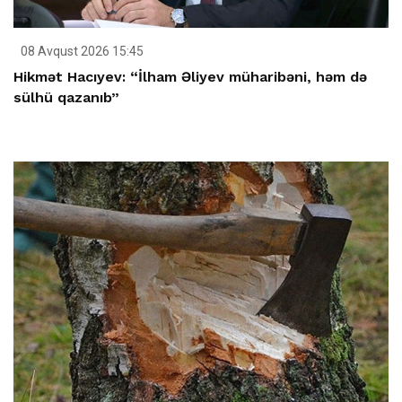
08 Avqust 2026 15:45
Hikmət Hacıyev: “İlham Əliyev müharibəni, həm də
sülhü qazanıb”