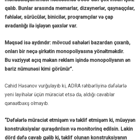
qalıb. Bunlar arasında memarlar, dizaynerlər, qaynaqçılar,
fəhlələr, sürücülər, binicilər, proqramçılar və çap
avadanlığı ilə işləyən şəxslər var.
Məqsəd isə aydındır: mövcud sahələri bazardan çıxarıb,
onları bir neçə şirkətin monopoliyasına yönəltməkdir.
Bu vəziyyət açıq məkan reklam işində monopoliyanın ən
bariz nümunəsi kimi görünür”.
Cahid Həsənov vurğulayıb ki, ADRA rəhbərliyinə dəfələrlə
yeni layihələr üçün müraciət etsə də, aldığı cavablar
qənaətbəxş olmayıb.
“Dəfələrlə müraciət etmişəm və təklif etmişəm ki, müəyyən
konstruksiyalar quraşdırılsın və monitorinq edilsin. Lakin
dörd dəfə cavab gəlib ki, təklif olunan konstruksiyanın