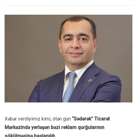
Xəbər verdiyimiz kimi, ötən gün
“Sədərək” Ticarət
Mərkəzində yerləşən bəzi reklam qurğularının
sökülməsinə başlanılıb.