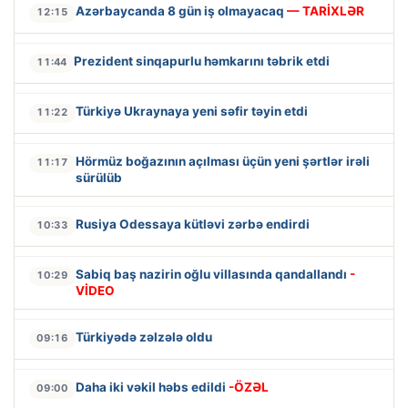
Azərbaycanda 8 gün iş olmayacaq
— TARİXLƏR
12:15
Prezident sinqapurlu həmkarını təbrik etdi
11:44
Türkiyə Ukraynaya yeni səfir təyin etdi
11:22
Hörmüz boğazının açılması üçün yeni şərtlər irəli
11:17
sürülüb
Rusiya Odessaya kütləvi zərbə endirdi
10:33
Sabiq baş nazirin oğlu villasında qandallandı
-
10:29
VİDEO
Türkiyədə zəlzələ oldu
09:16
Daha iki vəkil həbs edildi
-ÖZƏL
09:00