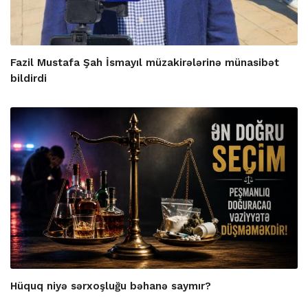
Fazil Mustafa Şah İsmayıl müzakirələrinə münasibət
bildirdi
Hüquq niyə sərxoşluğu bəhanə saymır?