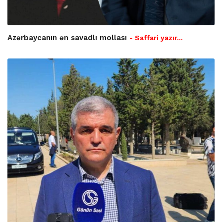
Azərbaycanın ən savadlı mollası
- Saffari yazır…