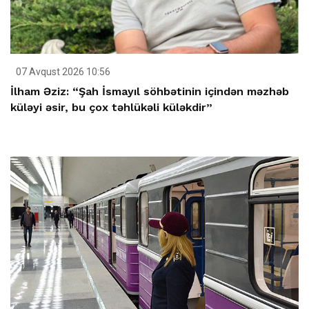
07 Avqust 2026 10:56
İlham Əziz: “Şah İsmayıl söhbətinin içindən məzhəb
küləyi əsir, bu çox təhlükəli küləkdir”