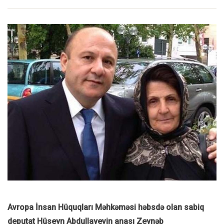
Avropa İnsan Hüquqları Məhkəməsi həbsdə olan sabiq
deputat Hüseyn Abdullayevin anası Zeynəb