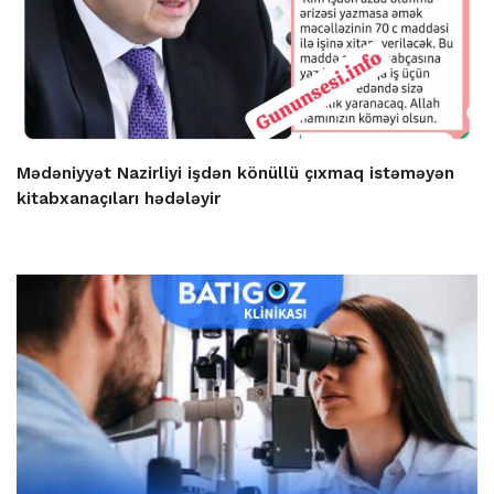
Mədəniyyət Nazirliyi işdən könüllü çıxmaq istəməyən
kitabxanaçıları hədələyir