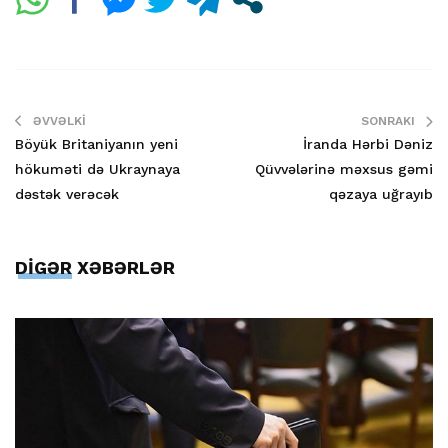
ƏVVƏLKI
SONRAKI
Böyük Britaniyanın yeni
İranda Hərbi Dəniz
hökuməti də Ukraynaya
Qüvvələrinə məxsus gəmi
dəstək verəcək
qəzaya uğrayıb
DİGƏR XƏBƏRLƏR