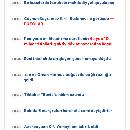
Bu küçələrdə hərəkətə məhdudiyyət qoyulacaq
20:06
Ceyhun Bayramov Kirill Budanov ilə görüşüb
—
19:55
FOTOLAR
Rusiyada milliləşdirmə sürətlənir:
6 ayda 10
19:53
milyard dollarlıq aktiv dövlət nəzarətinə keçdi
Süni intellektlə arıqlayan şəxs komaya düşdü
19:49
İran və Oman Hörmüz boğazı ilə bağlı razılığa
19:44
gəldi
Tiktoker “Beniz”ə hökm oxundu
18:37
Bakıda 6 marşrutun hərəkət sxemi dəyişdirilir
18:20
Azərbaycan XİN Yamaykanı təbrik etdi
18:20