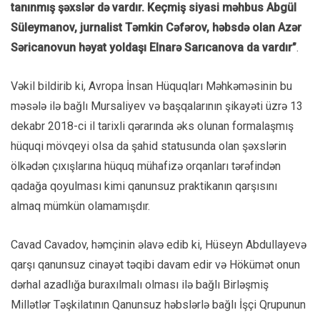
tanınmış şəxslər də vardır. Keçmiş siyasi məhbus Abgül
Süleymanov, jurnalist Təmkin Cəfərov, həbsdə olan Azər
Səricanovun həyat yoldaşı Elnarə Sarıcanova da vardır”
.
Vəkil bildirib ki, Avropa İnsan Hüquqları Məhkəməsinin bu
məsələ ilə bağlı Mursaliyev və başqalarının şikayəti üzrə 13
dekabr 2018-ci il tarixli qərarında əks olunan formalaşmış
hüquqi mövqeyi olsa da şahid statusunda olan şəxslərin
ölkədən çıxışlarına hüquq mühafizə orqanları tərəfindən
qadağa qoyulması kimi qanunsuz praktikanın qarşısını
almaq mümkün olamamışdır.
Cavad Cavadov, həmçinin əlavə edib ki, Hüseyn Abdullayevə
qarşı qanunsuz cinayət təqibi davam edir və Hökümət onun
dərhal azadlığa buraxılmalı olması ilə bağlı Birləşmiş
Millətlər Təşkilatının Qanunsuz həbslərlə bağlı İşçi Qrupunun