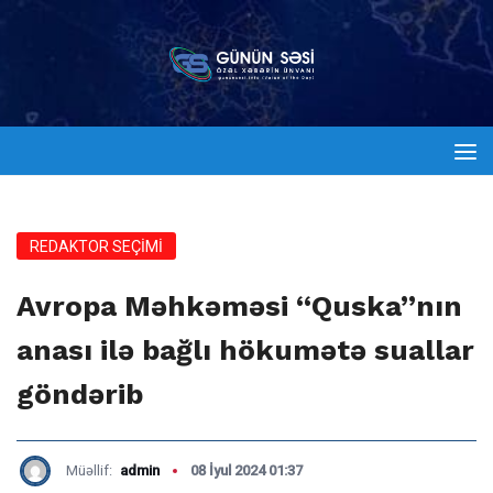
REDAKTOR SEÇİMİ
Avropa Məhkəməsi “Quska”nın
anası ilə bağlı hökumətə suallar
göndərib
Müəllif:
admin
08 İyul 2024 01:37