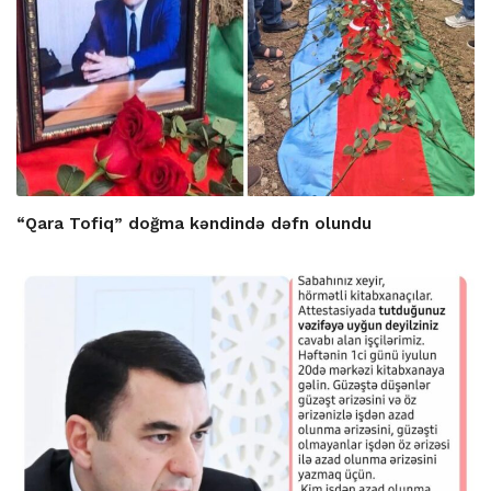
“Qara Tofiq” doğma kəndində dəfn olundu