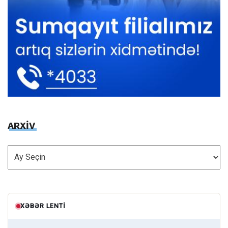
ARXİV
ARXİV
XƏBƏR LENTI