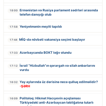
Ermənistan və Rusiya parlament sədrləri arasında
18:00
telefon danışığı olub
Yeniyetmənin meyiti tapıldı
17:58
MİQ-də növbəti vakansiya seçimi başlayır
17:44
Azərbaycanda BOKT ləğv olundu
17:33
İsrail “Hizbullah”ın qərargah və silah anbarlarını
17:12
vurdu
Yay aylarında üz dərisinə necə qulluq edilməlidir?
16:32
-ŞƏRH
Politoloq: Hikmət Hacıyevin açıqlaması
16:09
Türkiyədəki anti-Azərbaycan təbliğatına tutarlı