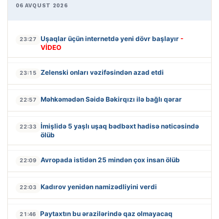
06 AVQUST 2026
Uşaqlar üçün internetdə yeni dövr başlayır
-
23:27
VİDEO
Zelenski onları vəzifəsindən azad etdi
23:15
Məhkəmədən Səidə Bəkirqızı ilə bağlı qərar
22:57
İmişlidə 5 yaşlı uşaq bədbəxt hadisə nəticəsində
22:33
ölüb
Avropada istidən 25 mindən çox insan ölüb
22:09
Kadırov yenidən namizədliyini verdi
22:03
Paytaxtın bu ərazilərində qaz olmayacaq
21:46