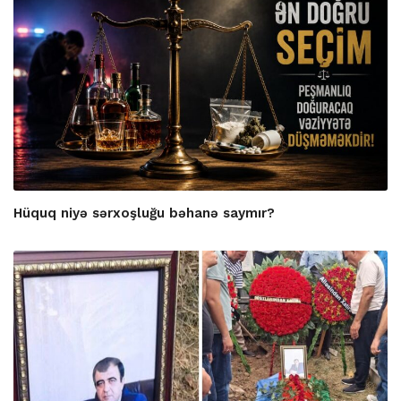
Hüquq niyə sərxoşluğu bəhanə saymır?