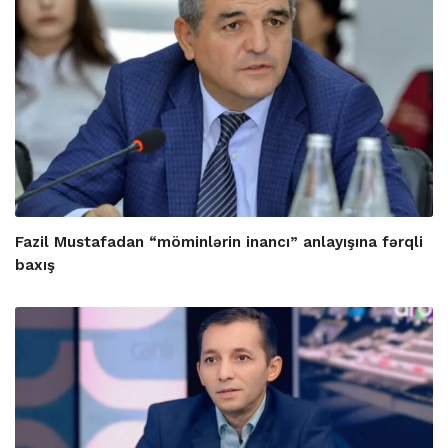
Fazil Mustafadan “möminlərin inancı” anlayışına fərqli
baxış