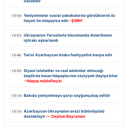
cavabdır
Yeniyetmələr sosial şəbəkələrdə gördüklərini öz
15:56
həyatı ilə müqayisə edir
-ŞƏRH
Ukraynanın Yaroslavla hücumunda Amerikanın
15:53
iştirakı aşkarlanıb
Tarixi Azərbaycan klubu fəaliyyətini bərpa edir
15:40
Siyasi islahatlar və real addımlar atılacağı
15:35
təqdirdə insan hüquqlarının vəziyyəti dəyişə bilər
- Hüquq müdafiəçisi
Bakıda yeniyetməyə qarşı soyğunçuluq edildi
15:19
Azərbaycan Ukraynanın ərazi bütövlüyünü
15:15
dəstəkləyir
— Ceyhun Bayramov