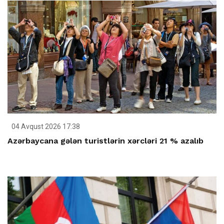
04 Avqust 2026 17:38
Azərbaycana gələn turistlərin xərcləri 21 % azalıb