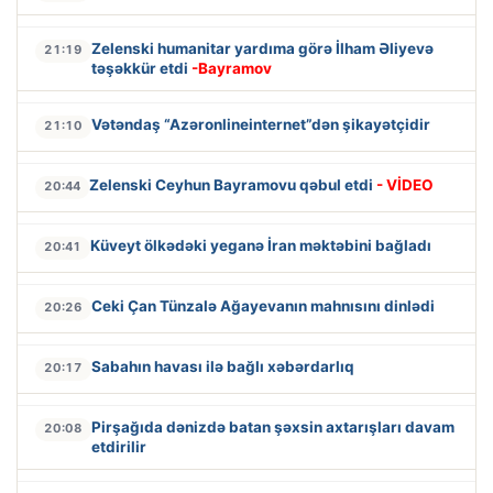
Zelenski humanitar yardıma görə İlham Əliyevə
21:19
təşəkkür etdi
-Bayramov
Vətəndaş “Azəronlineinternet”dən şikayətçidir
21:10
Zelenski Ceyhun Bayramovu qəbul etdi
- VİDEO
20:44
Küveyt ölkədəki yeganə İran məktəbini bağladı
20:41
Ceki Çan Tünzalə Ağayevanın mahnısını dinlədi
20:26
Sabahın havası ilə bağlı xəbərdarlıq
20:17
Pirşağıda dənizdə batan şəxsin axtarışları davam
20:08
etdirilir