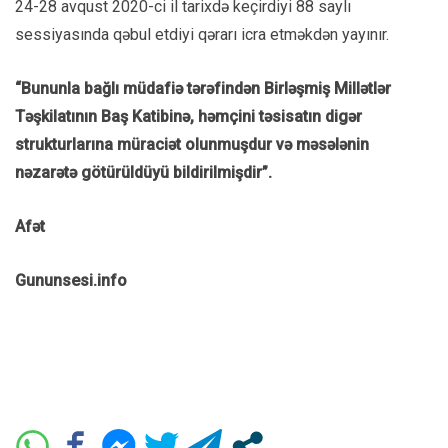
24-28 avqust 2020-ci il tarixdə keçirdiyi 88 saylı
sessiyasında qəbul etdiyi qərarı icra etməkdən yayınır.
“Bununla bağlı müdafiə tərəfindən Birləşmiş Millətlər
Təşkilatının Baş Katibinə, həmçini təsisatın digər
strukturlarına müraciət olunmuşdur və məsələnin
nəzarətə götürüldüyü bildirilmişdir”.
Afət
Gununsesi.info