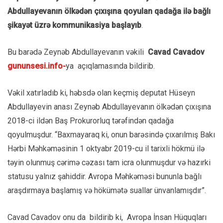
Abdullayevanın ölkədən çıxışına qoyulan qadağa ilə bağlı
şikayət üzrə kommunikasiya başlayıb
.
Bu barədə Zeynəb Abdullayevanın vəkili
Cavad Cavadov
gununsesi.info-
ya açıqlamasında bildirib.
Vəkil xatırladıb ki, həbsdə olan keçmiş deputat Hüseyn
Abdullayevin anası Zeynəb Abdullayevanın ölkədən çıxışına
2018-ci ildən Baş Prokurorluq tərəfindən qadağa
qoyulmuşdur. “Baxmayaraq ki, onun barəsində çıxarılmış Bakı
Hərbi Məhkəməsinin 1 oktyabr 2019-cu il tarixli hökmü ilə
təyin olunmuş cərimə cəzası tam icra olunmuşdur və hazırki
statusu yalnız şahiddir. Avropa Məhkəməsi bununla bağlı
araşdırmaya başlamış və hökümətə suallar ünvanlamışdır”.
Cavad Cavadov onu da bildirib ki, Avropa İnsan Hüquqları