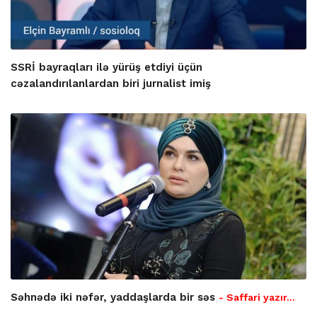
SSRİ bayraqları ilə yürüş etdiyi üçün
cəzalandırılanlardan biri jurnalist imiş
Səhnədə iki nəfər, yaddaşlarda bir səs
- Saffari yazır…