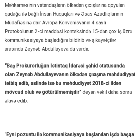
Məhkəməsinin vətəndaşların ölkədən çıxışlarına qoyulan
qadağa ilə bağlı İnsan Hüquqları və Əsas Azadlıqlarının
Müdafiəsinə dair Avropa Konvenisyanın 4 saylı
Protokolunun 2-ci maddəsi konteksində 15-dən çox iş üzrə
kommunikasiyaya başladığını bildirib və şikayətçilər
arasında Zeynəb Abdullayeva da vardır.
“Baş Prokurorluğun İstintaq İdarəsi şahid statusunda
olan Zeynəb Abdullayevanın ölkədən çıxışına məhdudiyyət
tətbiq edib, əslində isə bu məhdudiyyət 2018-ci ildən
mövcud olub və götürülməmişdir”
deyən vəkil daha sonra
əlavə edib:
“
Eyni pozuntu ilə kommunikasiyaya başlanılan işdə başqa