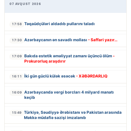
07 AVQUST 2026
Təqaüdçüləri aldadıb pullarını taladı
17:58
Azərbaycanın ən savadlı mollası
- Saffari yazır…
17:30
Bakıda estetik əməliyyat zamanı üçüncü ölüm
-
17:09
Prokurorluq araşdırır
İki gün güclü külək əsəcək
- XƏBƏRDARLIQ
16:11
Azərbaycanda vergi borcları 4 milyard manatı
16:09
keçib
Türkiyə, Səudiyyə Ərəbistanı və Pakistan arasında
15:49
Məkkə müdafiə sazişi imzalanıb