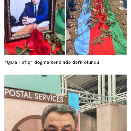
“Qara Tofiq” doğma kəndində dəfn olundu