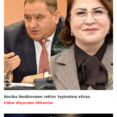
Nəcibə Nəsibovanın rektor təyinatına etiraz:
Etibar Əliyevdən ittihamlar