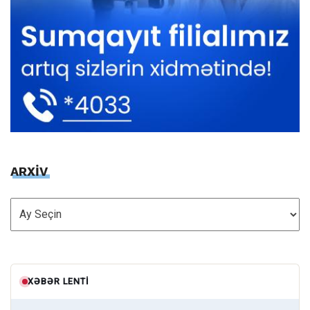
ARXİV
ARXİV
XƏBƏR LENTI