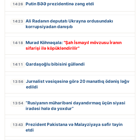
Putin BƏƏ prezidentinə zəng etdi
14:26
Ali Radanın deputatı Ukrayna ordusundakı
14:23
korrupsiyadan danışıb
Murad Köhnəqala:
"Şah İsmayıl mövzusu İranın
14:18
sifarişi ilə köpükləndirilir"
Qardaşoğlu bibisini gülləndi
14:11
Jurnalist vəsiqəsinə görə 20 manatlıq ödəniş ləğv
13:56
edildi
“Rusiyanın müharibəni dayandırmaq üçün siyasi
13:54
iradəsi hələ də yoxdur”
Prezident Pakistana və Malayziyaya səfir təyin
13:43
etdi