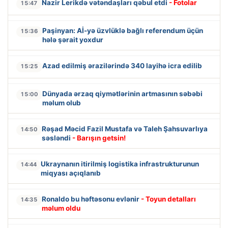
Nazir Lerikdə vətəndaşları qəbul etdi
- Fotolar
15:47
Paşinyan: Aİ-yə üzvlüklə bağlı referendum üçün
15:36
hələ şərait yoxdur
Azad edilmiş ərazilərində 340 layihə icra edilib
15:25
Dünyada ərzaq qiymətlərinin artmasının səbəbi
15:00
məlum olub
Rəşad Məcid Fazil Mustafa və Taleh Şahsuvarlıya
14:50
səsləndi
- Barışın getsin!
Ukraynanın itirilmiş logistika infrastrukturunun
14:44
miqyası açıqlanıb
Ronaldo bu həftəsonu evlənir
- Toyun detalları
14:35
məlum oldu