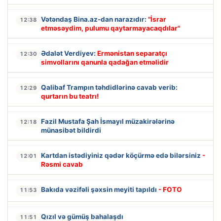
Vətəndaş Bina.az-dan narazıdır:
"İsrar
12:38
etməsəydim, pulumu qaytarmayacaqdılar"
Ədalət Verdiyev:
Ermənistan separatçı
12:30
simvollarını qanunla qadağan etməlidir
Qalibaf Trampın təhdidlərinə cavab verib:
12:29
qurtarın bu teatrı!
Fazil Mustafa Şah İsmayıl müzakirələrinə
12:18
münasibət bildirdi
Kartdan istədiyiniz qədər köçürmə edə bilərsiniz
-
12:01
Rəsmi cavab
Bakıda vəzifəli şəxsin meyiti tapıldı
- FOTO
11:53
Qızıl və gümüş bahalaşdı
11:51