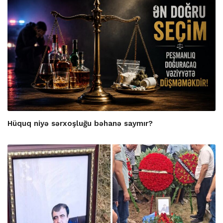
Hüquq niyə sərxoşluğu bəhanə saymır?