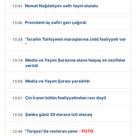
Nemət Nağdəliyev səfir təyin olundu
13:41
Prezident üç səfiri geri çağırdı
13:40
“İsrailin Türkiyənin maraqlarına zidd fəaliyyəti var
13:28
“
Media və Yayım Şurasına əlavə hüquq və vəzifələr
13:19
verildi
Media və Yayım Şurası yaradıldı
13:08
Çin İranın bütün fəaliyyətindən razı deyil
13:01
Şənbə günü 39 dərəcə isti olacaq
12:56
“Torqovı”da restoran yanır
- FOTO
12:44