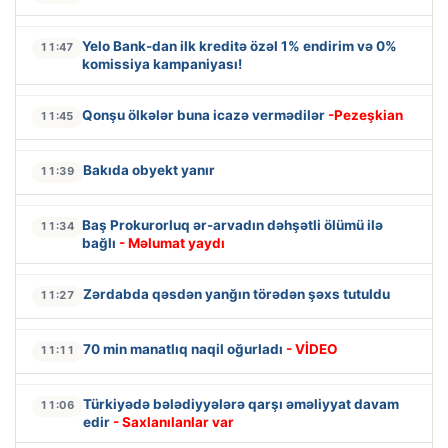
Yelo Bank-dan ilk kreditə özəl 1% endirim və 0%
11:47
komissiya kampaniyası!
Qonşu ölkələr buna icazə vermədilər
-Pezeşkian
11:45
Bakıda obyekt yanır
11:39
Baş Prokurorluq ər-arvadın dəhşətli ölümü ilə
11:34
bağlı
- Məlumat yaydı
Zərdabda qəsdən yanğın törədən şəxs tutuldu
11:27
70 min manatlıq naqil oğurladı
- VİDEO
11:11
Türkiyədə bələdiyyələrə qarşı əməliyyat davam
11:06
edir
- Saxlanılanlar var