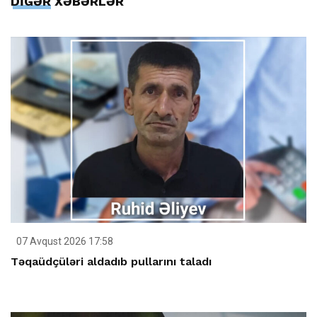
DİGƏR XƏBƏRLƏR
07 Avqust 2026 17:58
Təqaüdçüləri aldadıb pullarını taladı