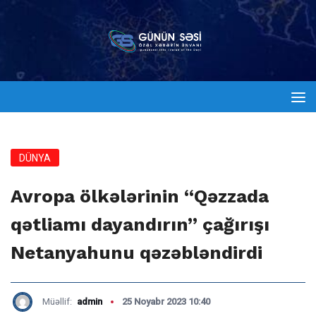
DÜNYA
Avropa ölkələrinin “Qəzzada
qətliamı dayandırın” çağırışı
Netanyahunu qəzəbləndirdi
Müəllif:
admin
25 Noyabr 2023 10:40