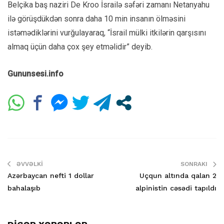
Belçika baş naziri De Kroo İsrailə səfəri zamanı Netanyahu
ilə görüşdükdən sonra daha 10 min insanın ölməsini
istəmədiklərini vurğulayaraq, “İsrail mülki itkilərin qarşısını
almaq üçün daha çox şey etməlidir” deyib.
Gununsesi.info
ƏVVƏLKI
SONRAKI
Azərbaycan nefti 1 dollar
Uçqun altında qalan 2
bahalaşıb
alpinistin cəsədi tapıldı