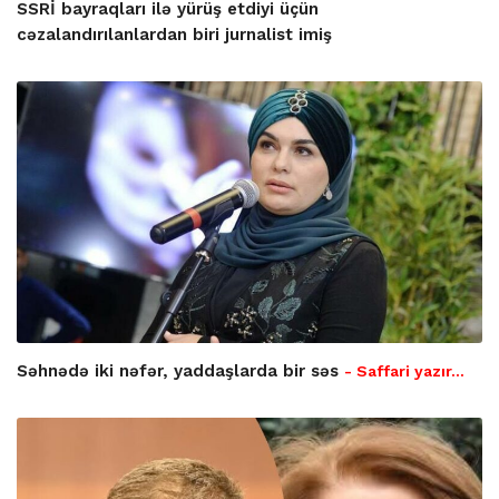
SSRİ bayraqları ilə yürüş etdiyi üçün
cəzalandırılanlardan biri jurnalist imiş
Səhnədə iki nəfər, yaddaşlarda bir səs
- Saffari yazır…