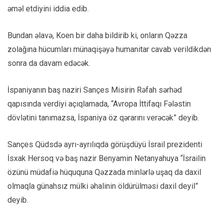
əməl etdiyini iddia edib.
Bundan əlavə, Koen bir daha bildirib ki, onların Qəzza
zolağına hücumları münaqişəyə humanitar cavab verildikdən
sonra da davam edəcək.
İspaniyanın baş naziri Sançes Misirin Rəfah sərhəd
qapısında verdiyi açıqlamada, “Avropa İttifaqı Fələstin
dövlətini tanımazsa, İspaniya öz qərarını verəcək” deyib.
Sançes Qüdsdə ayrı-ayrılıqda görüşdüyü İsrail prezidenti
İsxak Hersoq və baş nazir Benyamin Netanyahuya “İsrailin
özünü müdafiə hüququna Qəzzada minlərlə uşaq da daxil
olmaqla günahsız mülki əhalinin öldürülməsi daxil deyil”
deyib.