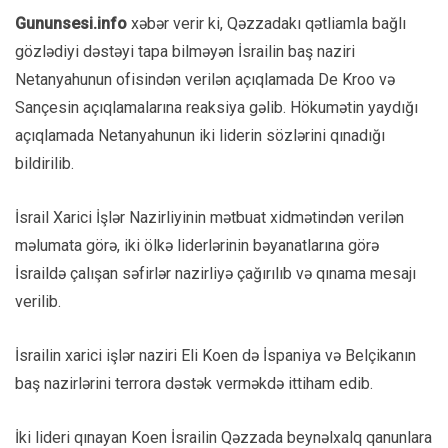
Gununsesi.info
xəbər verir ki, Qəzzadakı qətliamla bağlı
gözlədiyi dəstəyi tapa bilməyən İsrailin baş naziri
Netanyahunun ofisindən verilən açıqlamada De Kroo və
Sançesin açıqlamalarına reaksiya gəlib. Hökumətin yaydığı
açıqlamada Netanyahunun iki liderin sözlərini qınadığı
bildirilib.
İsrail Xarici İşlər Nazirliyinin mətbuat xidmətindən verilən
məlumata görə, iki ölkə liderlərinin bəyanatlarına görə
İsraildə çalışan səfirlər nazirliyə çağırılıb və qınama mesajı
verilib.
İsrailin xarici işlər naziri Eli Koen də İspaniya və Belçikanın
baş nazirlərini terrora dəstək verməkdə ittiham edib.
İki lideri qınayan Koen İsrailin Qəzzada beynəlxalq qanunlara