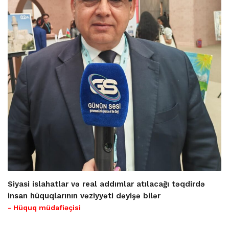
Siyasi islahatlar və real addımlar atılacağı təqdirdə
insan hüquqlarının vəziyyəti dəyişə bilər
- Hüquq müdafiəçisi