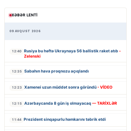
XƏBƏR LENTI
09 AVQUST 2026
Rusiya bu həftə Ukraynaya 56 ballistik raket atıb
-
12:40
Zelenski
Sabahın hava proqnozu açıqlandı
12:35
Xamenei uzun müddət sonra göründü
- VİDEO
12:23
Azərbaycanda 8 gün iş olmayacaq
— TARİXLƏR
12:15
Prezident sinqapurlu həmkarını təbrik etdi
11:44