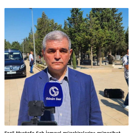
Fazil Mustafa Şah İsmayıl müzakirələrinə münasibət