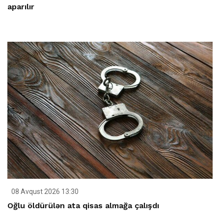
aparılır
08 Avqust 2026 13:30
Oğlu öldürülən ata qisas almağa çalışdı