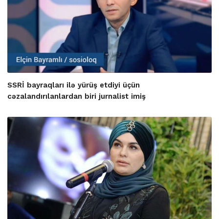
SSRİ bayraqları ilə yürüş etdiyi üçün
cəzalandırılanlardan biri jurnalist imiş