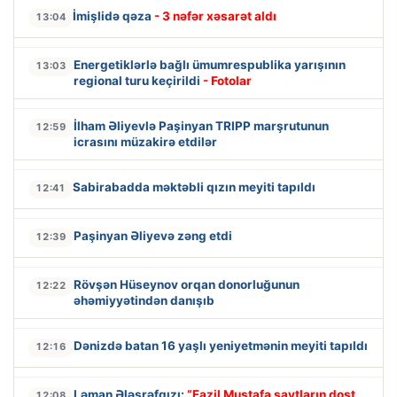
İmişlidə qəza
- 3 nəfər xəsarət aldı
13:04
Energetiklərlə bağlı ümumrespublika yarışının
13:03
regional turu keçirildi
- Fotolar
İlham Əliyevlə Paşinyan TRIPP marşrutunun
12:59
icrasını müzakirə etdilər
Sabirabadda məktəbli qızın meyiti tapıldı
12:41
Paşinyan Əliyevə zəng etdi
12:39
Rövşən Hüseynov orqan donorluğunun
12:22
əhəmiyyətindən danışıb
Dənizdə batan 16 yaşlı yeniyetmənin meyiti tapıldı
12:16
Ləman Ələşrəfqızı:
“Fazil Mustafa saytların dost
12:08