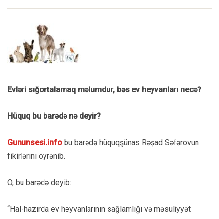
Evləri sığortalamaq məlumdur, bəs ev heyvanları necə?
Hüquq bu barədə nə deyir?
Gununsesi.info
bu barədə hüquqşünas Rəşad Səfərovun
fikirlərini öyrənib.
O, bu barədə deyib:
“Hal-hazırda ev heyvanlarının sağlamlığı və məsuliyyət