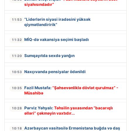
siyahısındadır”
“Liderlərin siyasi iradəsini yüksək
11:53
qiymətləndiririk”
MİQ-də vakansiya seçimi başladı
11:32
Sumqayıtda sexdə yanğın
11:20
Naxçıvanda pensiyalar ödənildi
10:53
Fazil Mustafa:
“Şahsevənliklə dövlət qurulmaz” -
10:35
Müsahibə
Pərviz Yəhyalı:
Təhsilin yaxasından “bacarıqlı
10:28
əlləri” çəkməyin vaxtıdır...
Azərbaycan vasitəsilə Ermənistana buğda və daş
10:18