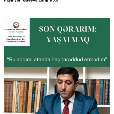
Paşinyan Əliyevə zəng etdi