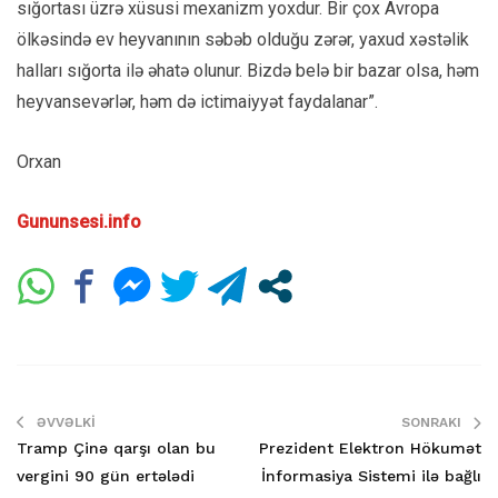
sığortası üzrə xüsusi mexanizm yoxdur. Bir çox Avropa
ölkəsində ev heyvanının səbəb olduğu zərər, yaxud xəstəlik
halları sığorta ilə əhatə olunur. Bizdə belə bir bazar olsa, həm
heyvansevərlər, həm də ictimaiyyət faydalanar”.
Orxan
Gununsesi.info
ƏVVƏLKI
SONRAKI
Tramp Çinə qarşı olan bu
Prezident Elektron Hökumət
vergini 90 gün ertələdi
İnformasiya Sistemi ilə bağlı