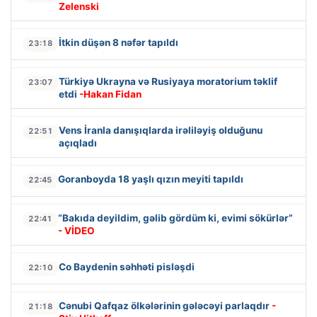
Zelenski
İtkin düşən 8 nəfər tapıldı
23:18
Türkiyə Ukrayna və Rusiyaya moratorium təklif
23:07
etdi
-Hakan Fidan
Vens İranla danışıqlarda irəliləyiş olduğunu
22:51
açıqladı
Goranboyda 18 yaşlı qızın meyiti tapıldı
22:45
“Bakıda deyildim, gəlib gördüm ki, evimi sökürlər”
22:41
- VİDEO
Co Baydenin səhhəti pisləşdi
22:10
Cənubi Qafqaz ölkələrinin gələcəyi parlaqdır
-
21:18