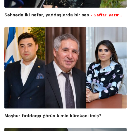
Səhnədə iki nəfər, yaddaşlarda bir səs
- Saffari yazır…
Məşhur fırıldaqçı görün kimin kürəkəni imiş?