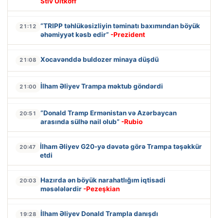
Stiv Uitkoff
“TRIPP təhlükəsizliyin təminatı baxımından böyük
21:12
əhəmiyyət kəsb edir”
-Prezident
Xocavənddə buldozer minaya düşdü
21:08
İlham Əliyev Trampa məktub göndərdi
21:00
“Donald Tramp Ermənistan və Azərbaycan
20:51
arasında sülhə nail olub”
-Rubio
İlham Əliyev G20-yə dəvətə görə Trampa təşəkkür
20:47
etdi
Hazırda ən böyük narahatlığım iqtisadi
20:03
məsələlərdir
-Pezeşkian
İlham Əliyev Donald Trampla danışdı
19:28