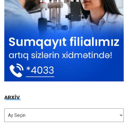
ARXİV
ARXİV