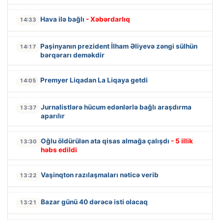
Hava ilə bağlı
- Xəbərdarlıq
14:33
Paşinyanın prezident İlham Əliyevə zəngi sülhün
14:17
bərqərarı deməkdir
Premyer Liqadan La Liqaya getdi
14:05
Jurnalistlərə hücum edənlərlə bağlı araşdırma
13:37
aparılır
Oğlu öldürülən ata qisas almağa çalışdı
- 5 illik
13:30
həbs edildi
Vaşinqton razılaşmaları nəticə verib
13:22
Bazar günü 40 dərəcə isti olacaq
13:21