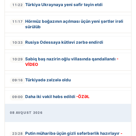
Türkiyə Ukraynaya yeni səfir təyin etdi
11:22
Hörmüz boğazının açılması üçün yeni şərtlər irəli
11:17
sürülüb
Rusiya Odessaya kütləvi zərbə endirdi
10:33
Sabiq baş nazirin oğlu villasında qandallandı
-
10:29
VİDEO
Türkiyədə zəlzələ oldu
09:16
Daha iki vəkil həbs edildi
-ÖZƏL
09:00
08 AVQUST 2026
Putin müharibə üçün gizli səfərbərlik hazırlayır
-
23:28