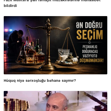
bildirdi
Hüquq niyə sərxoşluğu bəhanə saymır?