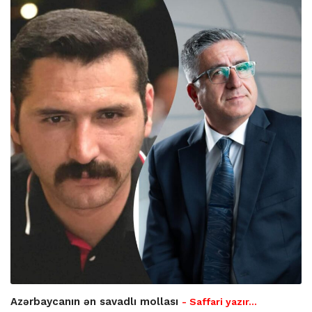
Azərbaycanın ən savadlı mollası
- Saffari yazır…