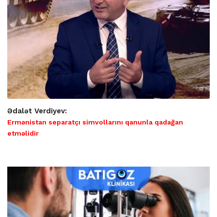
Ədalət Verdiyev:
Ermənistan separatçı simvollarını qanunla qadağan
etməlidir