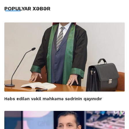
POPULYAR XƏBƏR
Həbs edilən vəkil məhkəmə sədrinin qayınıdır