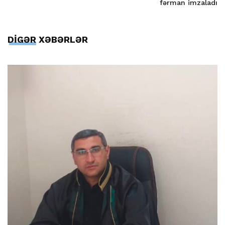
fərman imzaladı
DİGƏR XƏBƏRLƏR