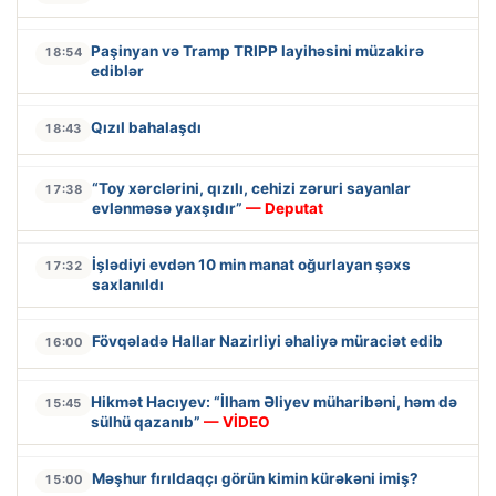
Paşinyan və Tramp TRIPP layihəsini müzakirə
18:54
ediblər
Qızıl bahalaşdı
18:43
“Toy xərclərini, qızılı, cehizi zəruri sayanlar
17:38
evlənməsə yaxşıdır”
— Deputat
İşlədiyi evdən 10 min manat oğurlayan şəxs
17:32
saxlanıldı
Fövqəladə Hallar Nazirliyi əhaliyə müraciət edib
16:00
Hikmət Hacıyev: “İlham Əliyev müharibəni, həm də
15:45
sülhü qazanıb”
— VİDEO
Məşhur fırıldaqçı görün kimin kürəkəni imiş?
15:00