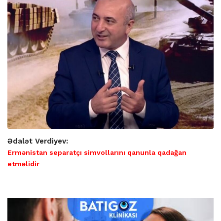
Ədalət Verdiyev:
Ermənistan separatçı simvollarını qanunla qadağan
etməlidir