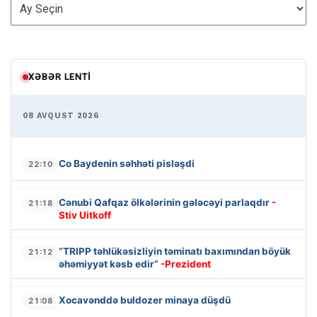
ARXİV
XƏBƏR LENTI
08 AVQUST 2026
Co Baydenin səhhəti pisləşdi
22:10
Cənubi Qafqaz ölkələrinin gələcəyi parlaqdır
-
21:18
Stiv Uitkoff
“TRIPP təhlükəsizliyin təminatı baxımından böyük
21:12
əhəmiyyət kəsb edir”
-Prezident
Xocavənddə buldozer minaya düşdü
21:08