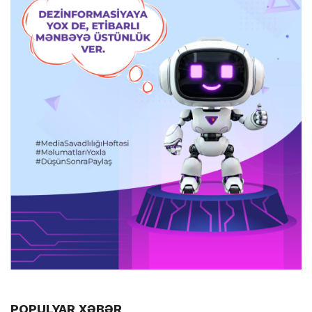
POPULYAR XƏBƏR