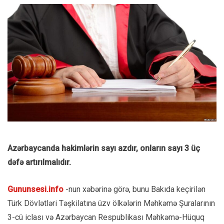
Azərbaycanda hakimlərin sayı azdır, onların sayı 3 üç
dəfə artırılmalıdır.
Gununsesi.info
-nun xəbərinə görə, bunu Bakıda keçirilən
Türk Dövlətləri Təşkilatına üzv ölkələrin Məhkəmə Şuralarının
3-cü iclası və Azərbaycan Respublikası Məhkəmə-Hüquq