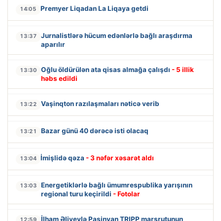
Premyer Liqadan La Liqaya getdi
14:05
Jurnalistlərə hücum edənlərlə bağlı araşdırma
13:37
aparılır
Oğlu öldürülən ata qisas almağa çalışdı
- 5 illik
13:30
həbs edildi
Vaşinqton razılaşmaları nəticə verib
13:22
Bazar günü 40 dərəcə isti olacaq
13:21
İmişlidə qəza
- 3 nəfər xəsarət aldı
13:04
Energetiklərlə bağlı ümumrespublika yarışının
13:03
regional turu keçirildi
- Fotolar
İlham Əliyevlə Paşinyan TRIPP marşrutunun
12:59