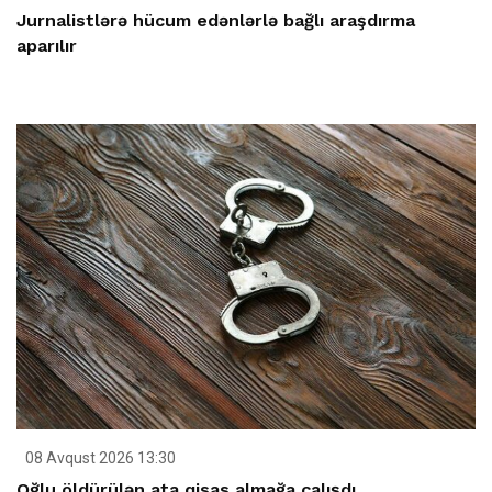
Jurnalistlərə hücum edənlərlə bağlı araşdırma
aparılır
08 Avqust 2026 13:30
Oğlu öldürülən ata qisas almağa çalışdı