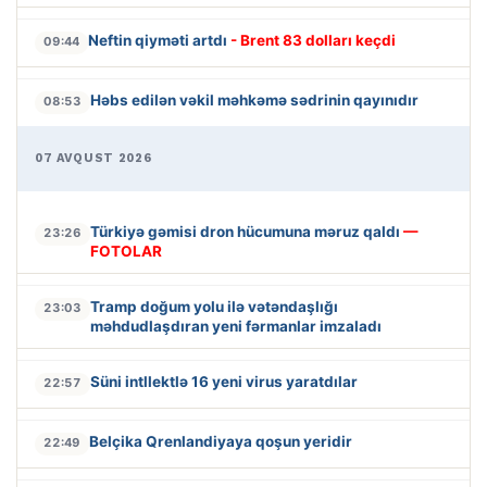
Neftin qiyməti artdı
- Brent 83 dolları keçdi
09:44
Həbs edilən vəkil məhkəmə sədrinin qayınıdır
08:53
07 AVQUST 2026
Türkiyə gəmisi dron hücumuna məruz qaldı
—
23:26
FOTOLAR
Tramp doğum yolu ilə vətəndaşlığı
23:03
məhdudlaşdıran yeni fərmanlar imzaladı
Süni intllektlə 16 yeni virus yaratdılar
22:57
Belçika Qrenlandiyaya qoşun yeridir
22:49