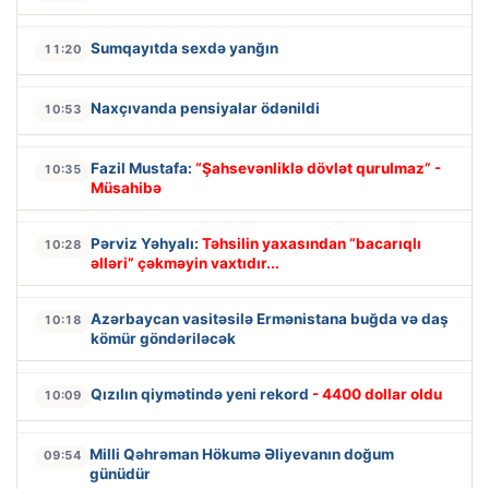
Sumqayıtda sexdə yanğın
11:20
Naxçıvanda pensiyalar ödənildi
10:53
Fazil Mustafa:
“Şahsevənliklə dövlət qurulmaz” -
10:35
Müsahibə
Pərviz Yəhyalı:
Təhsilin yaxasından “bacarıqlı
10:28
əlləri” çəkməyin vaxtıdır...
Azərbaycan vasitəsilə Ermənistana buğda və daş
10:18
kömür göndəriləcək
Qızılın qiymətində yeni rekord
- 4400 dollar oldu
10:09
Milli Qəhrəman Hökumə Əliyevanın doğum
09:54
günüdür