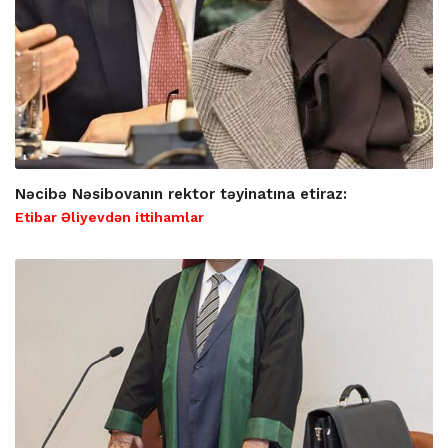
Nəcibə Nəsibovanın rektor təyinatına etiraz:
Etibar Əliyevdən ittihamlar