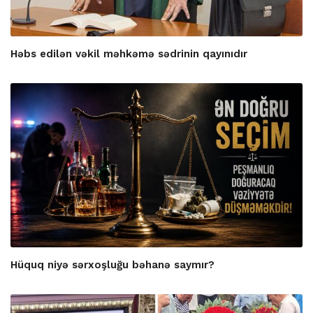
Həbs edilən vəkil məhkəmə sədrinin qayınıdır
Hüquq niyə sərxoşluğu bəhanə saymır?