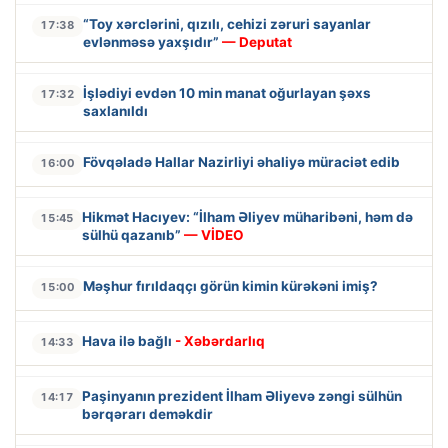
“Toy xərclərini, qızılı, cehizi zəruri sayanlar
17:38
evlənməsə yaxşıdır”
— Deputat
İşlədiyi evdən 10 min manat oğurlayan şəxs
17:32
saxlanıldı
Fövqəladə Hallar Nazirliyi əhaliyə müraciət edib
16:00
Hikmət Hacıyev: “İlham Əliyev müharibəni, həm də
15:45
sülhü qazanıb”
— VİDEO
Məşhur fırıldaqçı görün kimin kürəkəni imiş?
15:00
Hava ilə bağlı
- Xəbərdarlıq
14:33
Paşinyanın prezident İlham Əliyevə zəngi sülhün
14:17
bərqərarı deməkdir