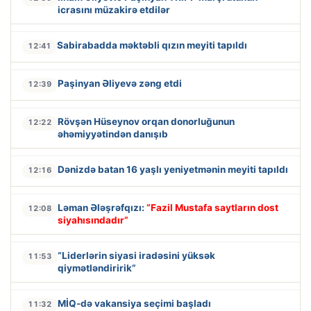
icrasını müzakirə etdilər
Sabirabadda məktəbli qızın meyiti tapıldı
12:41
Paşinyan Əliyevə zəng etdi
12:39
Rövşən Hüseynov orqan donorluğunun
12:22
əhəmiyyətindən danışıb
Dənizdə batan 16 yaşlı yeniyetmənin meyiti tapıldı
12:16
Ləman Ələşrəfqızı:
“Fazil Mustafa saytların dost
12:08
siyahısındadır”
“Liderlərin siyasi iradəsini yüksək
11:53
qiymətləndiririk”
MİQ-də vakansiya seçimi başladı
11:32