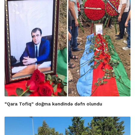
“Qara Tofiq” doğma kəndində dəfn olundu