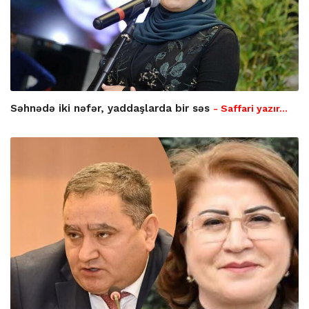
Səhnədə iki nəfər, yaddaşlarda bir səs
- Saffari yazır…