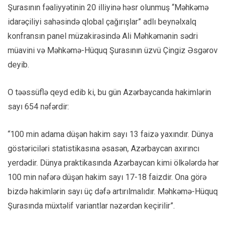
Şurasının fəaliyyətinin 20 illiyinə həsr olunmuş “Məhkəmə
idarəçiliyi sahəsində qlobal çağırışlar” adlı beynəlxalq
konfransın panel müzakirəsində Ali Məhkəmənin sədri
müavini və Məhkəmə-Hüquq Şurasının üzvü Çingiz Əsgərov
deyib.
O təəssüflə qeyd edib ki, bu gün Azərbaycanda hakimlərin
sayı 654 nəfərdir:
“100 min adama düşən hakim sayı 13 faizə yaxındır. Dünya
göstəriciləri statistikasına əsasən, Azərbaycan axırıncı
yerdədir. Dünya praktikasında Azərbaycan kimi ölkələrdə hər
100 min nəfərə düşən hakim sayı 17-18 faizdir. Ona görə
bizdə hakimlərin sayı üç dəfə artırılmalıdır. Məhkəmə-Hüquq
Şurasında müxtəlif variantlar nəzərdən keçirilir”.