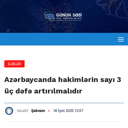
XƏBƏR
Azərbaycanda hakimlərin sayı 3
üç dəfə artırılmalıdır
Müəllif:
Şəbnəm
18 İyun 2025 12:57