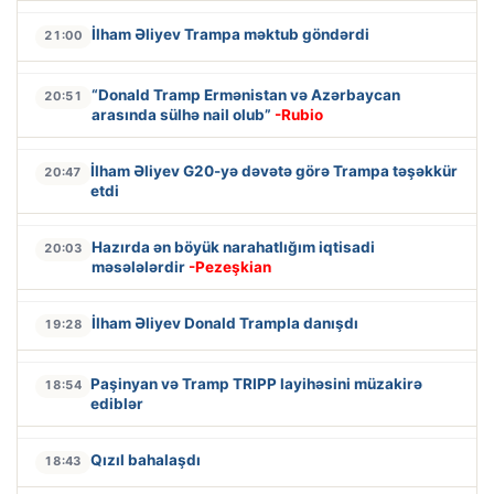
İlham Əliyev Trampa məktub göndərdi
21:00
“Donald Tramp Ermənistan və Azərbaycan
20:51
arasında sülhə nail olub”
-Rubio
İlham Əliyev G20-yə dəvətə görə Trampa təşəkkür
20:47
etdi
Hazırda ən böyük narahatlığım iqtisadi
20:03
məsələlərdir
-Pezeşkian
İlham Əliyev Donald Trampla danışdı
19:28
Paşinyan və Tramp TRIPP layihəsini müzakirə
18:54
ediblər
Qızıl bahalaşdı
18:43