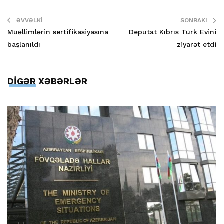
ƏVVƏLKI
SONRAKI
Müəllimlərin sertifikasiyasına
Deputat Kıbrıs Türk Evini
başlanıldı
ziyarət etdi
DİGƏR XƏBƏRLƏR