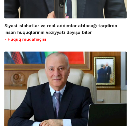
Siyasi islahatlar və real addımlar atılacağı təqdirdə
insan hüquqlarının vəziyyəti dəyişə bilər
- Hüquq müdafiəçisi