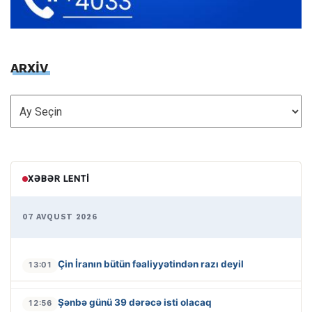
ARXİV
ARXİV
XƏBƏR LENTI
07 AVQUST 2026
Çin İranın bütün fəaliyyətindən razı deyil
13:01
Şənbə günü 39 dərəcə isti olacaq
12:56