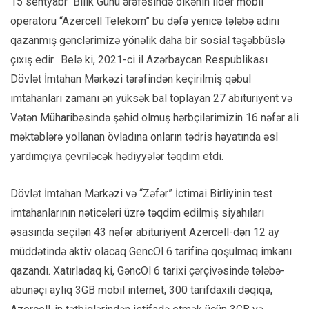
15 sentyabr Bilik Günü ərəfəsində ölkənin lider mobil
operatoru “Azercell Telekom” bu dəfə yenicə tələbə adını
qazanmış gənclərimizə yönəlik daha bir sosial təşəbbüslə
çıxış edir. Belə ki, 2021-ci il Azərbaycan Respublikası
Dövlət İmtahan Mərkəzi tərəfindən keçirilmiş qəbul
imtahanları zamanı ən yüksək bal toplayan 27 abituriyent və
Vətən Müharibəsində şəhid olmuş hərbçilərimizin 16 nəfər ali
məktəblərə yollanan övladına onların tədris həyatında əsl
yardımçıya çevriləcək hədiyyələr təqdim etdi.
Dövlət İmtahan Mərkəzi və “Zəfər” İctimai Birliyinin test
imtahanlarının nəticələri üzrə təqdim edilmiş siyahıları
əsasında seçilən 43 nəfər abituriyent Azercell-dən 12 ay
müddətində aktiv olacaq GencOl 6 tarifinə qoşulmaq imkanı
qazandı. Xatırladaq ki, GəncOl 6 tarixi çərçivəsində tələbə-
abunəçi aylıq 3GB mobil internet, 300 tarifdaxili dəqiqə,