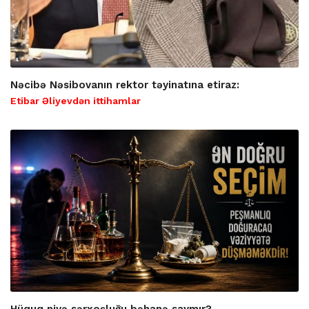
Nəcibə Nəsibovanın rektor təyinatına etiraz:
Etibar Əliyevdən ittihamlar