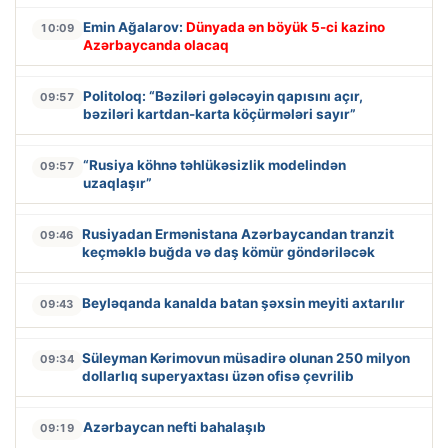
Emin Ağalarov:
Dünyada ən böyük 5-ci kazino
10:09
Azərbaycanda olacaq
Politoloq: “Bəziləri gələcəyin qapısını açır,
09:57
bəziləri kartdan-karta köçürmələri sayır”
“Rusiya köhnə təhlükəsizlik modelindən
09:57
uzaqlaşır”
Rusiyadan Ermənistana Azərbaycandan tranzit
09:46
keçməklə buğda və daş kömür göndəriləcək
Beyləqanda kanalda batan şəxsin meyiti axtarılır
09:43
Süleyman Kərimovun müsadirə olunan 250 milyon
09:34
dollarlıq superyaxtası üzən ofisə çevrilib
Azərbaycan nefti bahalaşıb
09:19