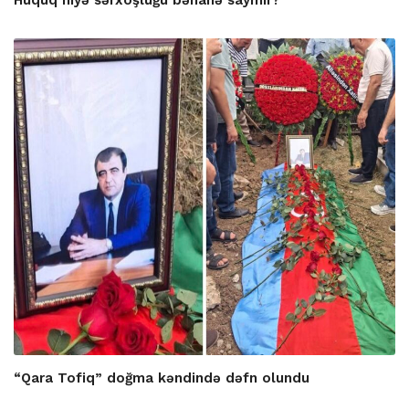
Hüquq niyə sərxoşluğu bəhanə saymır?
“Qara Tofiq” doğma kəndində dəfn olundu