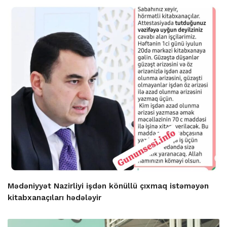
Mədəniyyət Nazirliyi işdən könüllü çıxmaq istəməyən
kitabxanaçıları hədələyir