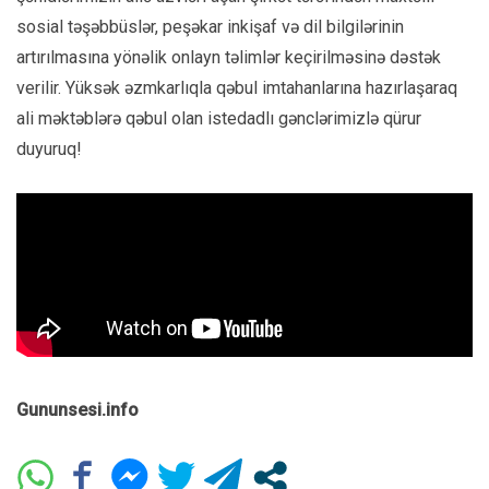
sosial təşəbbüslər, peşəkar inkişaf və dil bilgilərinin
artırılmasına yönəlik onlayn təlimlər keçirilməsinə dəstək
verilir. Yüksək əzmkarlıqla qəbul imtahanlarına hazırlaşaraq
ali məktəblərə qəbul olan istedadlı gənclərimizlə qürur
duyuruq!
Gununsesi.info