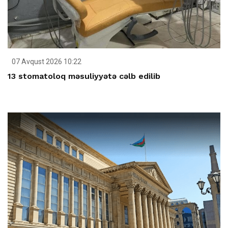
07 Avqust 2026 10:22
13 stomatoloq məsuliyyətə cəlb edilib