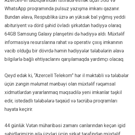
Azercell-in tətbiqlərindən istifadə etmək üçün 3GB və
WhatsApp proqramında pulsuz yazışma imkanı qazanır.
Bundan əlavə, Respublika üzrə ən yüksək bal yığmış yeddi
abituriyent və dörd şəhid övladı şirkətdən hədiyyə olaraq
64GB Samsung Galaxy planşetini də hədiyyə aldı. Müxtəlif
informasiya resurslarına rahat və operativ çıxış imkanının
vacib olduğu bir dövrdə həmin hədiyyələr tələbələrin əlavə
bilgilərlə bağlı ehtiyaclarını qarşılamaqda yardımçı olacaq.
Qeyd edək ki, “Azercell Telekom” hər il məktəbli və tələbələr
üçün zəngin məlumat mənbəyi olan müxtəlif rəqəmsal
xidmətlərdən yararlanmaq məqsədilə yeni imkanlar təşkil
edir, istedadlı tələbələrə təqaüd və təcrübə proqramları
həyata keçirir.
44 günlük Vətən müharibəsi zamanı canlarından keçən igid
şəhidlərimizin ailə üzvləri üçün şirkət tərəfindən müxtəlif