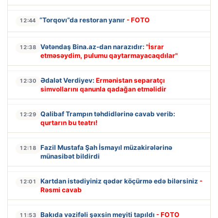
“Torqovı”da restoran yanır
- FOTO
12:44
Vətəndaş Bina.az-dan narazıdır:
"İsrar
12:38
etməsəydim, pulumu qaytarmayacaqdılar"
Ədalət Verdiyev:
Ermənistan separatçı
12:30
simvollarını qanunla qadağan etməlidir
Qalibaf Trampın təhdidlərinə cavab verib:
12:29
qurtarın bu teatrı!
Fazil Mustafa Şah İsmayıl müzakirələrinə
12:18
münasibət bildirdi
Kartdan istədiyiniz qədər köçürmə edə bilərsiniz
-
12:01
Rəsmi cavab
Bakıda vəzifəli şəxsin meyiti tapıldı
- FOTO
11:53