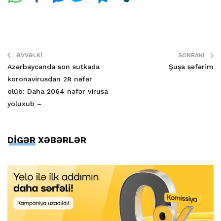
ƏVVƏLKI
SONRAKI
Azərbaycanda son sutkada
Şuşa səfərim
koronavirusdan 28 nəfər
ölüb: Daha 2064 nəfər virusa
yoluxub –
DİGƏR XƏBƏRLƏR