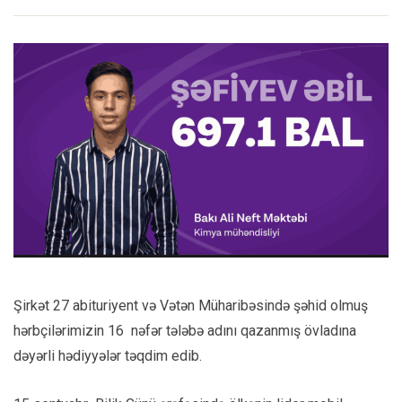
Şirkət 27 abituriyent və Vətən Müharibəsində şəhid olmuş
hərbçilərimizin 16 nəfər tələbə adını qazanmış övladına
dəyərli hədiyyələr təqdim edib.