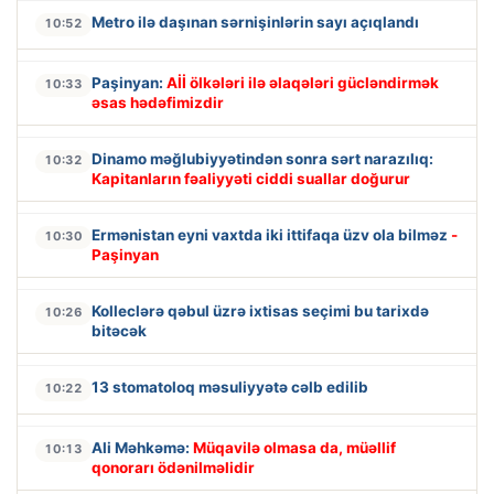
Metro ilə daşınan sərnişinlərin sayı açıqlandı
10:52
Paşinyan:
Aİİ ölkələri ilə əlaqələri gücləndirmək
10:33
əsas hədəfimizdir
Dinamo məğlubiyyətindən sonra sərt narazılıq:
10:32
Kapitanların fəaliyyəti ciddi suallar doğurur
Ermənistan eyni vaxtda iki ittifaqa üzv ola bilməz
-
10:30
Paşinyan
Kolleclərə qəbul üzrə ixtisas seçimi bu tarixdə
10:26
bitəcək
13 stomatoloq məsuliyyətə cəlb edilib
10:22
Ali Məhkəmə:
Müqavilə olmasa da, müəllif
10:13
qonorarı ödənilməlidir