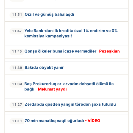
Qızıl və gümüş bahalaşdı
11:51
Yelo Bank-dan ilk kreditə özəl 1% endirim və 0%
11:47
komissiya kampaniyası!
Qonşu ölkələr buna icazə vermədilər
-Pezeşkian
11:45
Bakıda obyekt yanır
11:39
Baş Prokurorluq ər-arvadın dəhşətli ölümü ilə
11:34
bağlı
- Məlumat yaydı
Zərdabda qəsdən yanğın törədən şəxs tutuldu
11:27
70 min manatlıq naqil oğurladı
- VİDEO
11:11