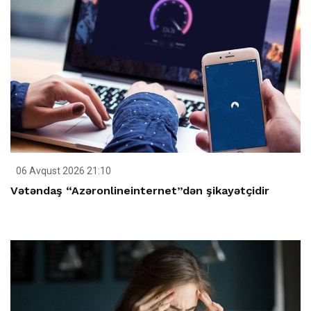
06 Avqust 2026 21:10
Vətəndaş “Azəronlineinternet”dən şikayətçidir