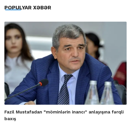
POPULYAR XƏBƏR
Fazil Mustafadan “möminlərin inancı” anlayışına fərqli
baxış