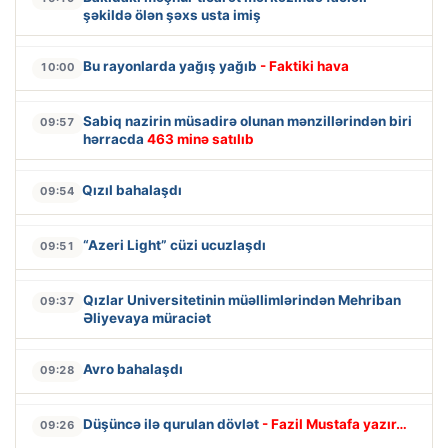
şəkildə ölən şəxs usta imiş
Bu rayonlarda yağış yağıb
- Faktiki hava
10:00
Sabiq nazirin müsadirə olunan mənzillərindən biri
09:57
hərracda
463 minə satılıb
Qızıl bahalaşdı
09:54
“Azeri Light” cüzi ucuzlaşdı
09:51
Qızlar Universitetinin müəllimlərindən Mehriban
09:37
Əliyevaya müraciət
Avro bahalaşdı
09:28
Düşüncə ilə qurulan dövlət
- Fazil Mustafa yazır…
09:26