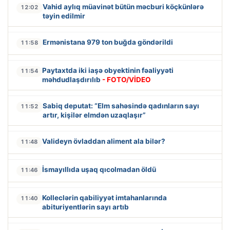
Vahid aylıq müavinət bütün məcburi köçkünlərə
12:02
təyin edilmir
Ermənistana 979 ton buğda göndərildi
11:58
Paytaxtda iki iaşə obyektinin fəaliyyəti
11:54
məhdudlaşdırılıb
- FOTO/VİDEO
Sabiq deputat: “Elm sahəsində qadınların sayı
11:52
artır, kişilər elmdən uzaqlaşır”
Valideyn övladdan aliment ala bilər?
11:48
İsmayıllıda uşaq qıcolmadan öldü
11:46
Kolleclərin qabiliyyət imtahanlarında
11:40
abituriyentlərin sayı artıb