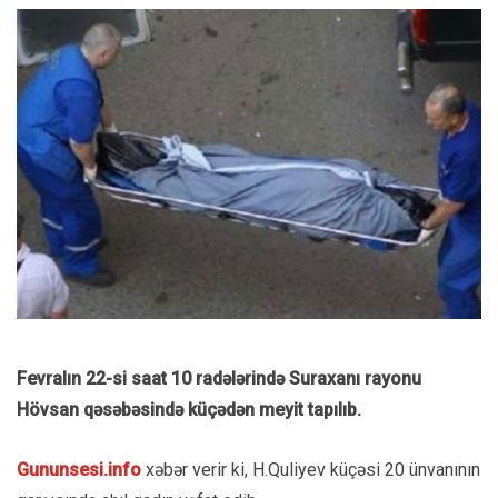
Fevralın 22-si saat 10 radələrində Suraxanı rayonu
Hövsan qəsəbəsində küçədən meyit tapılıb.
Gununsesi.info
xəbər verir ki, H.Quliyev küçəsi 20 ünvanının