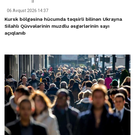
06 Avqust 2026 14:37
Kursk bölgəsinə hücumda təqsirli bilinən Ukrayna
Silahlı Qüvvələrinin muzdlu əsgərlərinin sayı
açıqlanıb