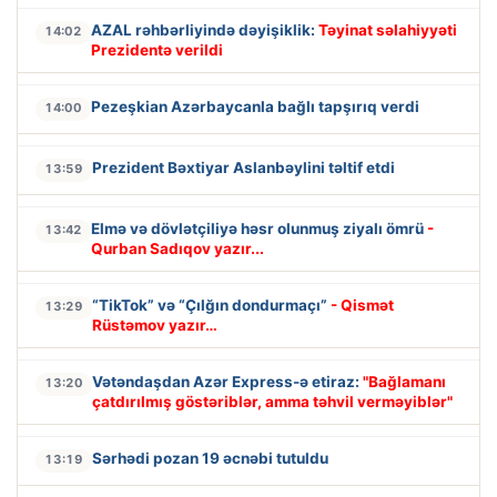
AZAL rəhbərliyində dəyişiklik:
Təyinat səlahiyyəti
14:02
Prezidentə verildi
Pezeşkian Azərbaycanla bağlı tapşırıq verdi
14:00
Prezident Bəxtiyar Aslanbəylini təltif etdi
13:59
Elmə və dövlətçiliyə həsr olunmuş ziyalı ömrü
-
13:42
Qurban Sadıqov yazır...
“TikTok” və “Çılğın dondurmaçı”
- Qismət
13:29
Rüstəmov yazır…
Vətəndaşdan Azər Express-ə etiraz:
"Bağlamanı
13:20
çatdırılmış göstəriblər, amma təhvil verməyiblər"
Sərhədi pozan 19 əcnəbi tutuldu
13:19