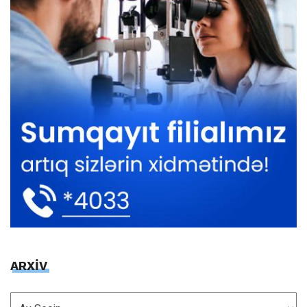
ARXİV
ARXİV