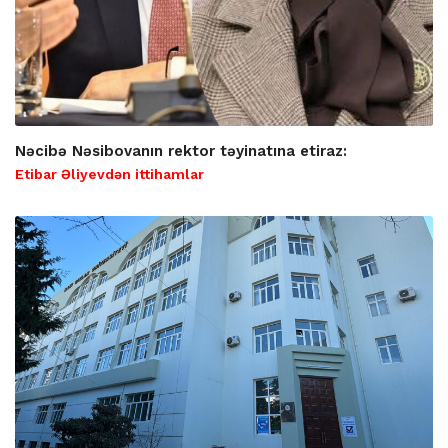
Nəcibə Nəsibovanın rektor təyinatına etiraz:
Etibar Əliyevdən ittihamlar