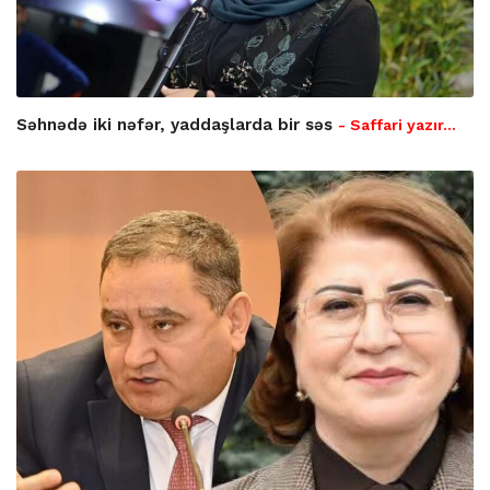
Səhnədə iki nəfər, yaddaşlarda bir səs
- Saffari yazır…