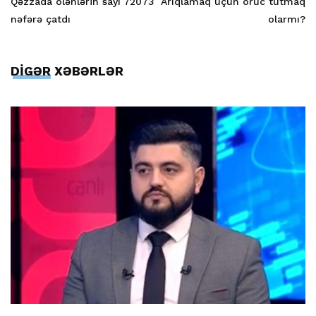
Qəzzada ölənlərin sayı 72073
Arıqlamaq üçün oruc tutmaq
nəfərə çatdı
olarmı?
DİGƏR XƏBƏRLƏR