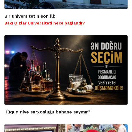
Bir universitetin son ili:
Bakı Qızlar Universiteti necə bağlandı?
Hüquq niyə sərxoşluğu bəhanə saymır?