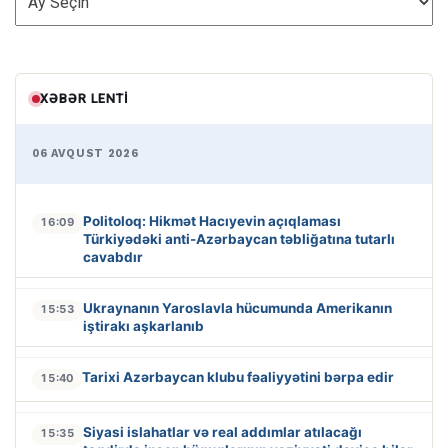
XƏBƏR LENTI
06 AVQUST 2026
Politoloq: Hikmət Hacıyevin açıqlaması
16:09
Türkiyədəki anti-Azərbaycan təbliğatına tutarlı
cavabdır
Ukraynanın Yaroslavla hücumunda Amerikanın
15:53
iştirakı aşkarlanıb
Tarixi Azərbaycan klubu fəaliyyətini bərpa edir
15:40
Siyasi islahatlar və real addımlar atılacağı
15:35