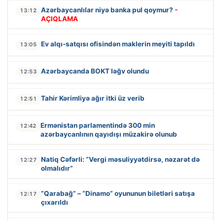
Azərbaycanlılar niyə banka pul qoymur?
-
13:12
AÇIQLAMA
Ev alqı-satqısı ofisindən maklerin meyiti tapıldı
13:05
Azərbaycanda BOKT ləğv olundu
12:53
Tahir Kərimliyə ağır itki üz verib
12:51
Ermənistan parlamentində 300 min
12:42
azərbaycanlının qayıdışı müzakirə olunub
Natiq Cəfərli: “Vergi məsuliyyətdirsə, nəzarət də
12:27
olmalıdır”
“Qarabağ” – “Dinamo” oyununun biletləri satışa
12:17
çıxarıldı