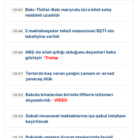
Bakı–Tbilisi–Bakı marşrutu üzrə bilet satış
10:47
müddəti uzadıldı
3 məktəbəqədər təhsil müəssisəsi BŞTİ-nin
10:44
tabeliyinə verildi
ABŞ-də silah qıtlığı olduğunu deyənləri həbs
10:40
gözləyir
-Tramp
Tərtərdə baş verən yanğın zamanı ər-arvad
10:37
yanaraq ölüb
Bakıda binalardan birində liftlərin istismarı
10:32
dayandırıldı
- VİDEO
Sabah incəsənət məktəblərinə işə qəbul imtahanı
10:28
keçiriləcək
Bakıdakı məşhur ticarət mərkəzində faciəli
10:19