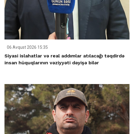
06 Avqust 2026 15:35
Siyasi islahatlar və real addımlar atılacağı təqdirdə
insan hüquqlarının vəziyyəti dəyişə bilər