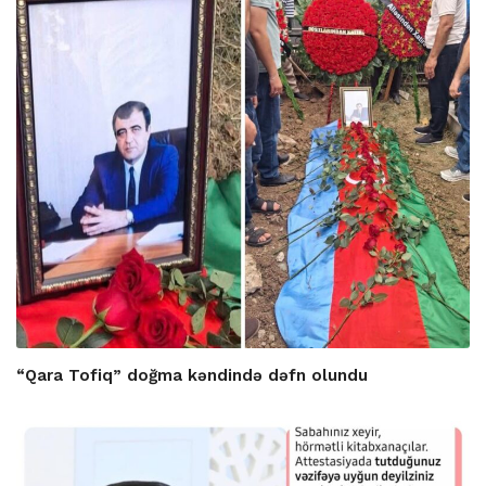
“Qara Tofiq” doğma kəndində dəfn olundu