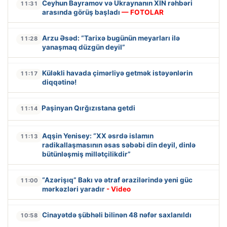
Ceyhun Bayramov və Ukraynanın XİN rəhbəri
11:31
arasında görüş başladı
— FOTOLAR
Arzu Əsəd: “Tarixə bugünün meyarları ilə
11:28
yanaşmaq düzgün deyil”
Küləkli havada çimərliyə getmək istəyənlərin
11:17
diqqətinə!
Paşinyan Qırğızıstana getdi
11:14
Aqşin Yenisey: “XX əsrdə islamın
11:13
radikallaşmasının əsas səbəbi din deyil, dinlə
bütünləşmiş millətçilikdir”
“Azərişıq” Bakı və ətraf ərazilərində yeni güc
11:00
mərkəzləri yaradır
- Video
Cinayətdə şübhəli bilinən 48 nəfər saxlanıldı
10:58