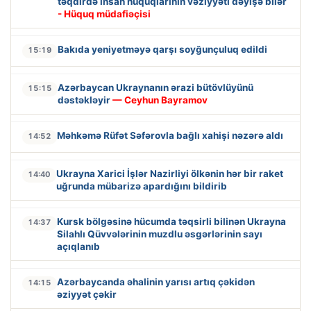
təqdirdə insan hüquqlarının vəziyyəti dəyişə bilər
- Hüquq müdafiəçisi
Bakıda yeniyetməyə qarşı soyğunçuluq edildi
15:19
Azərbaycan Ukraynanın ərazi bütövlüyünü
15:15
dəstəkləyir
— Ceyhun Bayramov
Məhkəmə Rüfət Səfərovla bağlı xahişi nəzərə aldı
14:52
Ukrayna Xarici İşlər Nazirliyi ölkənin hər bir raket
14:40
uğrunda mübarizə apardığını bildirib
Kursk bölgəsinə hücumda təqsirli bilinən Ukrayna
14:37
Silahlı Qüvvələrinin muzdlu əsgərlərinin sayı
açıqlanıb
Azərbaycanda əhalinin yarısı artıq çəkidən
14:15
əziyyət çəkir