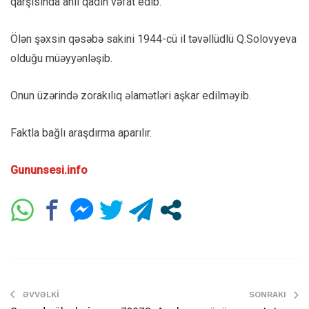
qarşısında ahıl qadın vəfat edib.
Ölən şəxsin qəsəbə sakini 1944-cü il təvəllüdlü Q.Solovyeva
olduğu müəyyənləşib.
Onun üzərində zorakılıq əlamətləri aşkar edilməyib.
Faktla bağlı araşdırma aparılır.
Gununsesi.info
ƏVVƏLKI
SONRAKI