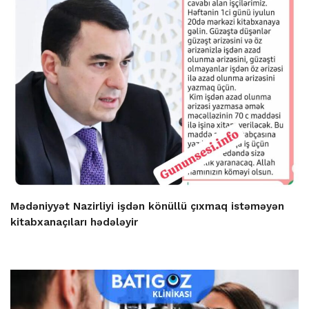
Mədəniyyət Nazirliyi işdən könüllü çıxmaq istəməyən
kitabxanaçıları hədələyir