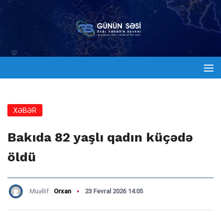
XƏBƏR
Bakıda 82 yaşlı qadın küçədə
öldü
Müəllif:
Orxan
23 Fevral 2026 14:05