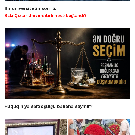
Bir universitetin son ili:
Bakı Qızlar Universiteti necə bağlandı?
Hüquq niyə sərxoşluğu bəhanə saymır?