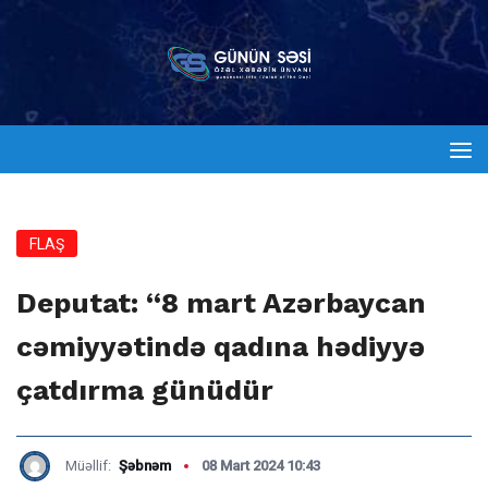
FLAŞ
Deputat: “8 mart Azərbaycan
cəmiyyətində qadına hədiyyə
çatdırma günüdür
Müəllif:
Şəbnəm
08 Mart 2024 10:43