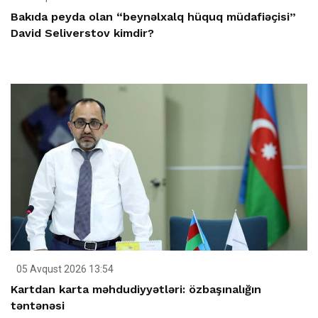
Bakıda peyda olan “beynəlxalq hüquq müdafiəçisi”
David Seliverstov kimdir?
05 Avqust 2026 13:54
Kartdan karta məhdudiyyətləri: özbaşınalığın
təntənəsi