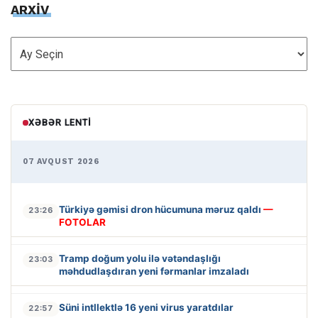
ARXİV
ARXİV
XƏBƏR LENTI
07 AVQUST 2026
Türkiyə gəmisi dron hücumuna məruz qaldı
—
23:26
FOTOLAR
Tramp doğum yolu ilə vətəndaşlığı
23:03
məhdudlaşdıran yeni fərmanlar imzaladı
Süni intllektlə 16 yeni virus yaratdılar
22:57