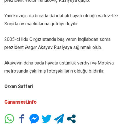
prezident Viktor Yanukoviç Rusiyaya qaçıb.
Yanukoviçin də burada dəbdəbəli həyatı olduğu və tez-tez
Soçidə ov məclislərinə getdiyi deyilir.
2005-ci ildə Qırğızıstanda baş verən inqilabdan sonra
prezident Əsgər Akayev Rusiyaya sığınmalı olub.
Akayevin daha sadə həyata üstünlük verdiyi və Moskva
metrosunda çəkilmiş fotoşəkillərin olduğu bildirilir.
Orxan Saffari
Gununsesi.info