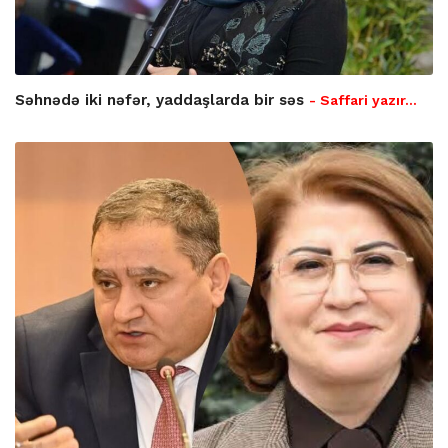
Səhnədə iki nəfər, yaddaşlarda bir səs
- Saffari yazır…