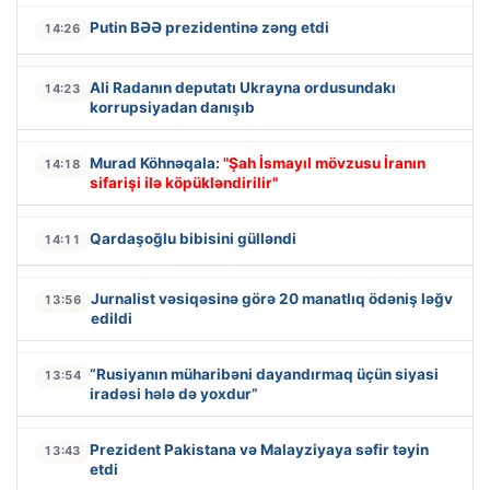
Putin BƏƏ prezidentinə zəng etdi
14:26
Ali Radanın deputatı Ukrayna ordusundakı
14:23
korrupsiyadan danışıb
Murad Köhnəqala:
"Şah İsmayıl mövzusu İranın
14:18
sifarişi ilə köpükləndirilir"
Qardaşoğlu bibisini gülləndi
14:11
Jurnalist vəsiqəsinə görə 20 manatlıq ödəniş ləğv
13:56
edildi
“Rusiyanın müharibəni dayandırmaq üçün siyasi
13:54
iradəsi hələ də yoxdur”
Prezident Pakistana və Malayziyaya səfir təyin
13:43
etdi