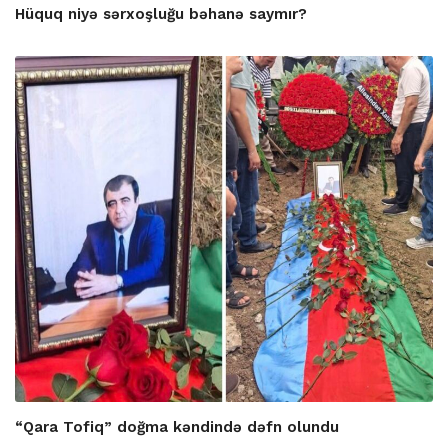
Hüquq niyə sərxoşluğu bəhanə saymır?
“Qara Tofiq” doğma kəndində dəfn olundu