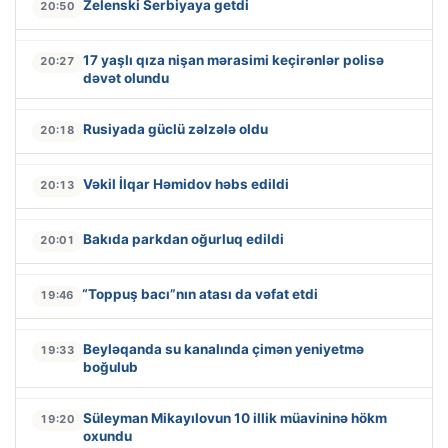
Zelenski Serbiyaya getdi
20:50
17 yaşlı qıza nişan mərasimi keçirənlər polisə
20:27
dəvət olundu
Rusiyada güclü zəlzələ oldu
20:18
Vəkil İlqar Həmidov həbs edildi
20:13
Bakıda parkdan oğurluq edildi
20:01
“Toppuş bacı”nın atası da vəfat etdi
19:46
Beyləqanda su kanalında çimən yeniyetmə
19:33
boğulub
Süleyman Mikayılovun 10 illik müavininə hökm
19:20
oxundu