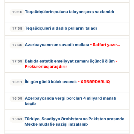
Təqaüdçülərin pulunu talayan şəxs saxlanıldı
19:10
Təqaüdçüləri aldadıb pullarını taladı
17:58
Azərbaycanın ən savadlı mollası
- Saffari yazır…
17:30
Bakıda estetik əməliyyat zamanı üçüncü ölüm
-
17:09
Prokurorluq araşdırır
İki gün güclü külək əsəcək
- XƏBƏRDARLIQ
16:11
Azərbaycanda vergi borcları 4 milyard manatı
16:09
keçib
Türkiyə, Səudiyyə Ərəbistanı və Pakistan arasında
15:49
Məkkə müdafiə sazişi imzalanıb