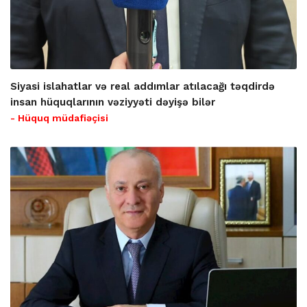
Siyasi islahatlar və real addımlar atılacağı təqdirdə
insan hüquqlarının vəziyyəti dəyişə bilər
- Hüquq müdafiəçisi