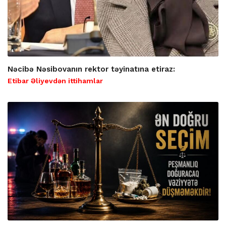
Nəcibə Nəsibovanın rektor təyinatına etiraz:
Etibar Əliyevdən ittihamlar