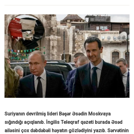
Suriyanın devrilmiş lideri Bəşər Əsədin Moskvaya
sığındığı açıqlanıb. İngilis Teleqraf qəzeti burada Əsəd
ailəsini çox dəbdəbəli həyatın gözlədiyini yazıb. Sərvətinin