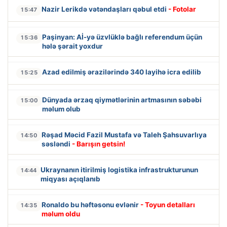
Nazir Lerikdə vətəndaşları qəbul etdi
- Fotolar
15:47
Paşinyan: Aİ-yə üzvlüklə bağlı referendum üçün
15:36
hələ şərait yoxdur
Azad edilmiş ərazilərində 340 layihə icra edilib
15:25
Dünyada ərzaq qiymətlərinin artmasının səbəbi
15:00
məlum olub
Rəşad Məcid Fazil Mustafa və Taleh Şahsuvarlıya
14:50
səsləndi
- Barışın getsin!
Ukraynanın itirilmiş logistika infrastrukturunun
14:44
miqyası açıqlanıb
Ronaldo bu həftəsonu evlənir
- Toyun detalları
14:35
məlum oldu