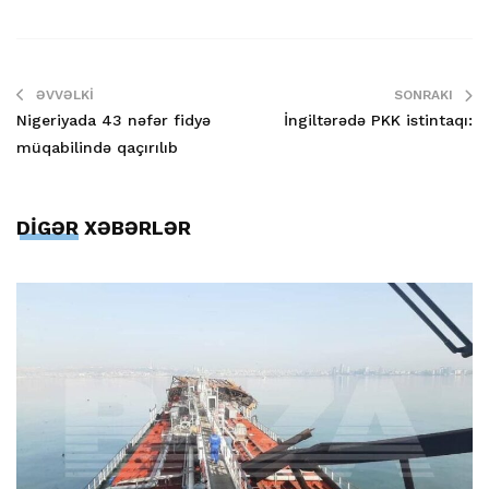
ƏVVƏLKI
SONRAKI
Nigeriyada 43 nəfər fidyə
İngiltərədə PKK istintaqı:
müqabilində qaçırılıb
DİGƏR XƏBƏRLƏR