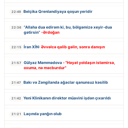
Belçika Qrenlandiyaya qoşun yeridir
22:49
“Allaha dua edirəm ki, bu, bölgəmizə xeyir-dua
22:36
gətirsin”
-Ərdoğan
İran XİN:
Əvvəlcə qalib gəlin, sonra danışın
22:15
Gülyaz Məmmədova
- "Həyat yoldaşın istəmirsə,
21:57
oxuma, nə məcburdur"
Bakı və Zəngilanda ağaclar qanunsuz kəsilib
21:47
Yeni Klinikanın direktor müavini işdən çıxarıldı
21:42
Laçında yanğın olub
21:21