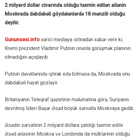
2 milyard dollar civarında olduğu təxmin edilən ailənin
Moskvada dəbdəbəli göydələnlərdə 18 mənzili olduğu
deyilir.
Gununsesi.info
xarici mediaya istinadən xəbər verir ki,
Kreml prezident Vladimir Putinin onunla görüşmək planının
olmadığını açıqlayıb.
Putinin dəvətlərində iştirak edə bilməsə də, Moskvada onu
dəbdəbəli həyat gözləyir.
Britaniyanın Teleqraf qəzetinin məlumatına görə, Suriyanın
devrilmiş lideri Bəşər Əsəd böyük sərvətlə Moskvaya gedib.
Əsədin sərvətinin 2 milyard dollara çatdığı təxmin edilir.
Əsəd ailəsinin Moskva və Londonda da mülklərinin olduğu