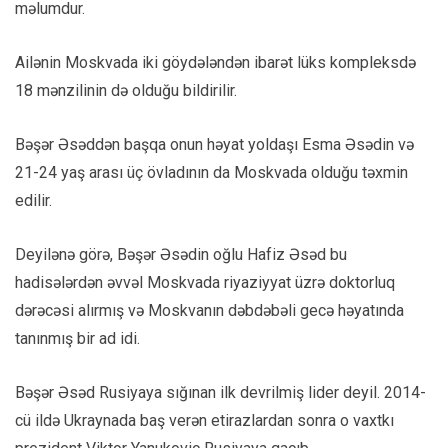
məlumdur.
Ailənin Moskvada iki göydələndən ibarət lüks kompleksdə
18 mənzilinin də olduğu bildirilir.
Bəşər Əsəddən başqa onun həyat yoldaşı Esma Əsədin və
21-24 yaş arası üç övladının da Moskvada olduğu təxmin
edilir.
Deyilənə görə, Bəşər Əsədin oğlu Hafiz Əsəd bu
hadisələrdən əvvəl Moskvada riyaziyyat üzrə doktorluq
dərəcəsi alırmış və Moskvanın dəbdəbəli gecə həyatında
tanınmış bir ad idi.
Bəşər Əsəd Rusiyaya sığınan ilk devrilmiş lider deyil. 2014-
cü ildə Ukraynada baş verən etirazlardan sonra o vaxtkı