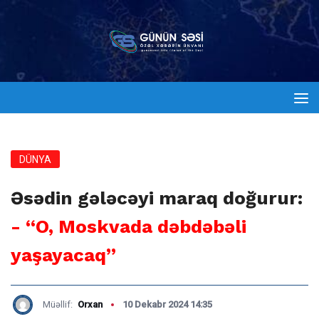
DÜNYA
Əsədin gələcəyi maraq doğurur:
- “O, Moskvada dəbdəbəli
yaşayacaq”
Müəllif:
Orxan
10 Dekabr 2024 14:35