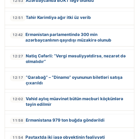
Azərbaycanda BOKT ləğv olundu
12:53
Tahir Kərimliyə ağır itki üz verib
12:51
Ermənistan parlamentində 300 min
12:42
azərbaycanlının qayıdışı müzakirə olunub
Natiq Cəfərli: “Vergi məsuliyyətdirsə, nəzarət də
12:27
olmalıdır”
“Qarabağ” – “Dinamo” oyununun biletləri satışa
12:17
çıxarıldı
Vahid aylıq müavinət bütün məcburi köçkünlərə
12:02
təyin edilmir
Ermənistana 979 ton buğda göndərildi
11:58
Paytaxtda iki iaşə obyektinin fəaliyyəti
11:54