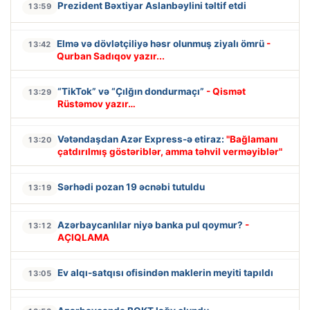
Prezident Bəxtiyar Aslanbəylini təltif etdi
13:59
Elmə və dövlətçiliyə həsr olunmuş ziyalı ömrü
-
13:42
Qurban Sadıqov yazır...
“TikTok” və “Çılğın dondurmaçı”
- Qismət
13:29
Rüstəmov yazır…
Vətəndaşdan Azər Express-ə etiraz:
"Bağlamanı
13:20
çatdırılmış göstəriblər, amma təhvil verməyiblər"
Sərhədi pozan 19 əcnəbi tutuldu
13:19
Azərbaycanlılar niyə banka pul qoymur?
-
13:12
AÇIQLAMA
Ev alqı-satqısı ofisindən maklerin meyiti tapıldı
13:05