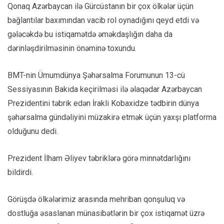
Qonaq Azərbaycan ilə Gürcüstanın bir çox ölkələr üçün
bağlantılar baxımından vacib rol oynadığını qeyd etdi və
gələcəkdə bu istiqamətdə əməkdaşlığın daha da
dərinləşdirilməsinin önəminə toxundu.
BMT-nin Ümumdünya Şəhərsalma Forumunun 13-cü
Sessiyasının Bakıda keçirilməsi ilə əlaqədar Azərbaycan
Prezidentini təbrik edən İrakli Kobaxidze tədbirin dünya
şəhərsalma gündəliyini müzakirə etmək üçün yaxşı platforma
olduğunu dedi.
Prezident İlham Əliyev təbriklərə görə minnətdarlığını
bildirdi.
Görüşdə ölkələrimiz arasında mehriban qonşuluq və
dostluğa əsaslanan münasibətlərin bir çox istiqamət üzrə