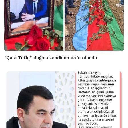
“Qara Tofiq” doğma kəndində dəfn olundu