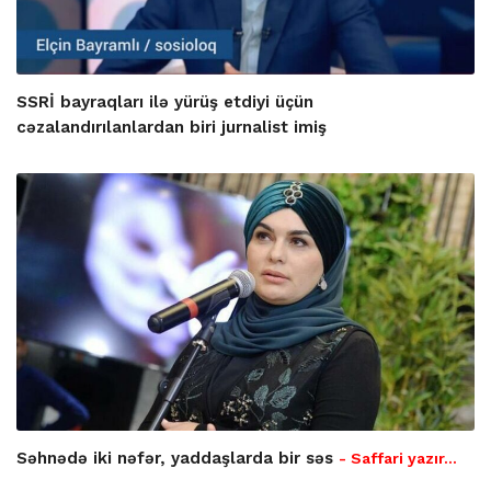
SSRİ bayraqları ilə yürüş etdiyi üçün
cəzalandırılanlardan biri jurnalist imiş
Səhnədə iki nəfər, yaddaşlarda bir səs
- Saffari yazır…