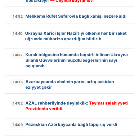
dəstəkləyir
— Ceyhun Bayramov
Məhkəmə Rüfət Səfərovla bağlı xahişi nəzərə aldı
14:52
Ukrayna Xarici İşlər Nazirliyi ölkənin hər bir raket
14:40
uğrunda mübarizə apardığını bildirib
Kursk bölgəsinə hücumda təqsirli bilinən Ukrayna
14:37
Silahlı Qüvvələrinin muzdlu əsgərlərinin sayı
açıqlanıb
Azərbaycanda əhalinin yarısı artıq çəkidən
14:15
əziyyət çəkir
AZAL rəhbərliyində dəyişiklik:
Təyinat səlahiyyəti
14:02
Prezidentə verildi
Pezeşkian Azərbaycanla bağlı tapşırıq verdi
14:00