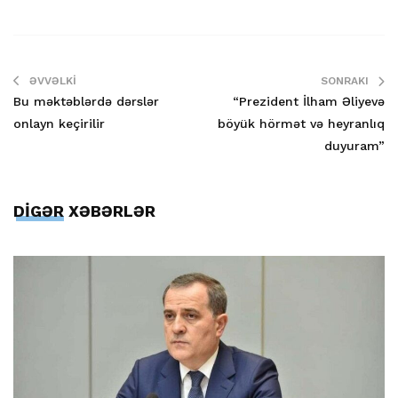
ƏVVƏLKI
SONRAKI
Bu məktəblərdə dərslər
“Prezident İlham Əliyevə
onlayn keçirilir
böyük hörmət və heyranlıq
duyuram”
DİGƏR XƏBƏRLƏR