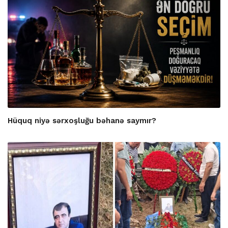
Hüquq niyə sərxoşluğu bəhanə saymır?