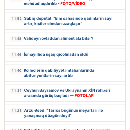
məhdudlaşdırılıb
- FOTO/VİDEO
Sabiq deputat: “Elm sahəsində qadınların sayı
11:52
artır, kişilər elmdən uzaqlaşır”
Valideyn övladdan aliment ala bilər?
11:48
İsmayıllıda uşaq qıcolmadan öldü
11:46
Kolleclərin qabiliyyət imtahanlarında
11:40
abituriyentlərin sayı artıb
Ceyhun Bayramov və Ukraynanın XİN rəhbəri
11:31
arasında görüş başladı
— FOTOLAR
Arzu Əsəd: “Tarixə bugünün meyarları ilə
11:28
yanaşmaq düzgün deyil”