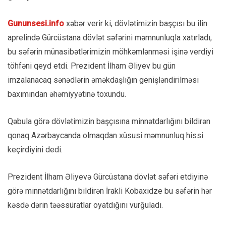
Gununsesi.info
xəbər verir ki, dövlətimizin başçısı bu ilin
aprelində Gürcüstana dövlət səfərini məmnunluqla xatırladı,
bu səfərin münasibətlərimizin möhkəmlənməsi işinə verdiyi
töhfəni qeyd etdi. Prezident İlham Əliyev bu gün
imzalanacaq sənədlərin əməkdaşlığın genişləndirilməsi
baxımından əhəmiyyətinə toxundu.
Qəbula görə dövlətimizin başçısına minnətdarlığını bildirən
qonaq Azərbaycanda olmaqdan xüsusi məmnunluq hissi
keçirdiyini dedi.
Prezident İlham Əliyevə Gürcüstana dövlət səfəri etdiyinə
görə minnətdarlığını bildirən İrakli Kobaxidze bu səfərin hər
kəsdə dərin təəssüratlar oyatdığını vurğuladı.