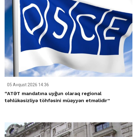
05 Avqust 2026 14:36
“ATƏT mandatına uyğun olaraq regional
təhlükəsizliyə töhfəsini müəyyən etməlidir”