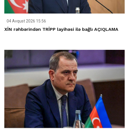
04 Avqust 2026 15:56
XİN rəhbərindən TRİPP layihəsi ilə bağlı AÇIQLAMA