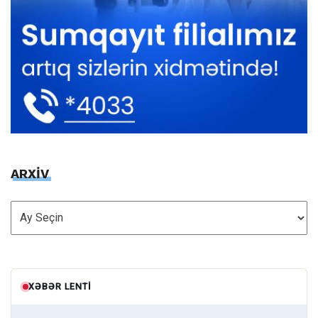
ARXİV
ARXİV
XƏBƏR LENTI