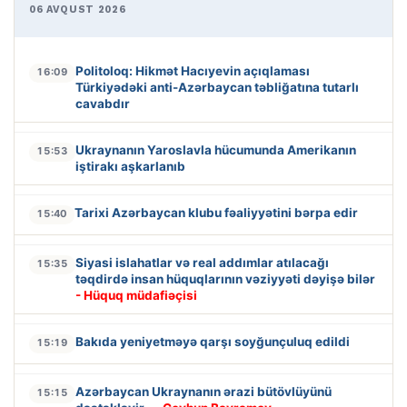
06 AVQUST 2026
Politoloq: Hikmət Hacıyevin açıqlaması
16:09
Türkiyədəki anti-Azərbaycan təbliğatına tutarlı
cavabdır
Ukraynanın Yaroslavla hücumunda Amerikanın
15:53
iştirakı aşkarlanıb
Tarixi Azərbaycan klubu fəaliyyətini bərpa edir
15:40
Siyasi islahatlar və real addımlar atılacağı
15:35
təqdirdə insan hüquqlarının vəziyyəti dəyişə bilər
- Hüquq müdafiəçisi
Bakıda yeniyetməyə qarşı soyğunçuluq edildi
15:19
Azərbaycan Ukraynanın ərazi bütövlüyünü
15:15