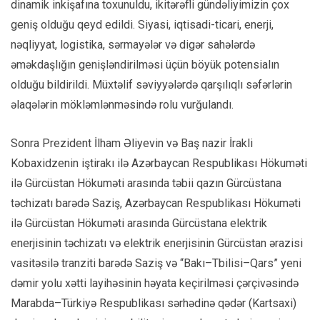
dinamik inkişafına toxunuldu, ikitərəfli gündəliyimizin çox
geniş olduğu qeyd edildi. Siyasi, iqtisadi-ticari, enerji,
nəqliyyat, logistika, sərmayələr və digər sahələrdə
əməkdaşlığın genişləndirilməsi üçün böyük potensialın
olduğu bildirildi. Müxtəlif səviyyələrdə qarşılıqlı səfərlərin
əlaqələrin mökləmlənməsində rolu vurğulandı.
Sonra Prezident İlham Əliyevin və Baş nazir İrakli
Kobaxidzenin iştirakı ilə Azərbaycan Respublikası Hökuməti
ilə Gürcüstan Hökuməti arasında təbii qazın Gürcüstana
təchizatı barədə Saziş, Azərbaycan Respublikası Hökuməti
ilə Gürcüstan Hökuməti arasında Gürcüstana elektrik
enerjisinin təchizatı və elektrik enerjisinin Gürcüstan ərazisi
vasitəsilə tranziti barədə Saziş və “Bakı–Tbilisi–Qars” yeni
dəmir yolu xətti layihəsinin həyata keçirilməsi çərçivəsində
Marabda–Türkiyə Respublikası sərhədinə qədər (Kartsaxi)