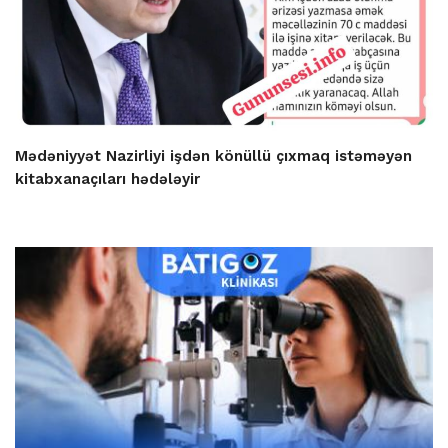
Mədəniyyət Nazirliyi işdən könüllü çıxmaq istəməyən
kitabxanaçıları hədələyir