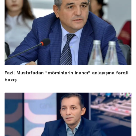
Fazil Mustafadan “möminlərin inancı” anlayışına fərqli
baxış