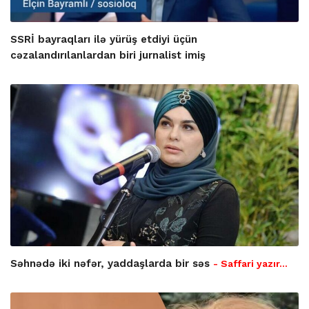
SSRİ bayraqları ilə yürüş etdiyi üçün
cəzalandırılanlardan biri jurnalist imiş
Səhnədə iki nəfər, yaddaşlarda bir səs
- Saffari yazır…