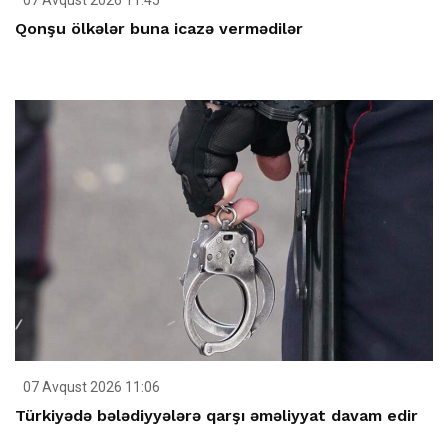
07 Avqust 2026 11:45
Qonşu ölkələr buna icazə vermədilər
07 Avqust 2026 11:06
Türkiyədə bələdiyyələrə qarşı əməliyyat davam edir