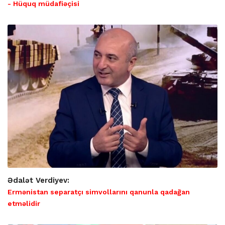
- Hüquq müdafiəçisi
Ədalət Verdiyev:
Ermənistan separatçı simvollarını qanunla qadağan
etməlidir