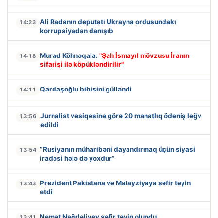
Ali Radanın deputatı Ukrayna ordusundakı
14:23
korrupsiyadan danışıb
Murad Köhnəqala:
"Şah İsmayıl mövzusu İranın
14:18
sifarişi ilə köpükləndirilir"
Qardaşoğlu bibisini gülləndi
14:11
Jurnalist vəsiqəsinə görə 20 manatlıq ödəniş ləğv
13:56
edildi
“Rusiyanın müharibəni dayandırmaq üçün siyasi
13:54
iradəsi hələ də yoxdur”
Prezident Pakistana və Malayziyaya səfir təyin
13:43
etdi
Nemət Nağdəliyev səfir təyin olundu
13:41