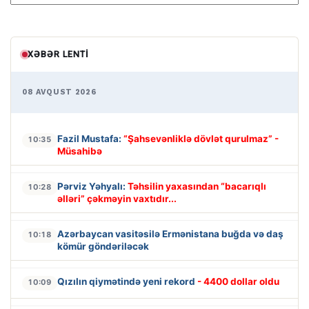
XƏBƏR LENTI
08 AVQUST 2026
Fazil Mustafa:
“Şahsevənliklə dövlət qurulmaz” -
10:35
Müsahibə
Pərviz Yəhyalı:
Təhsilin yaxasından “bacarıqlı
10:28
əlləri” çəkməyin vaxtıdır...
Azərbaycan vasitəsilə Ermənistana buğda və daş
10:18
kömür göndəriləcək
Qızılın qiymətində yeni rekord
- 4400 dollar oldu
10:09