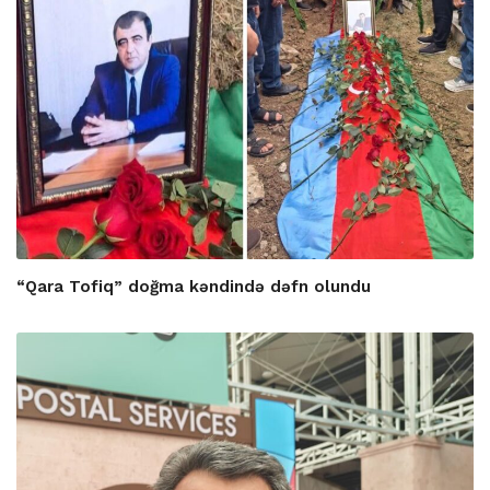
“Qara Tofiq” doğma kəndində dəfn olundu