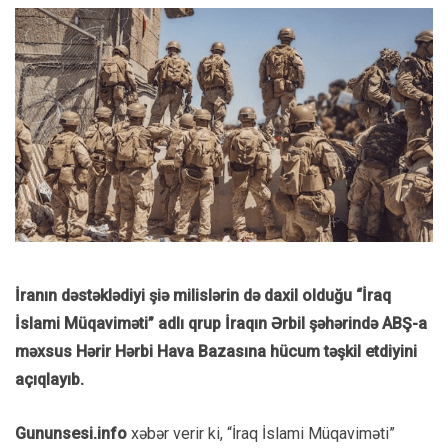
İranın dəstəklədiyi şiə milislərin də daxil olduğu “İraq
İslami Müqaviməti” adlı qrup İraqın Ərbil şəhərində ABŞ-a
məxsus Hərir Hərbi Hava Bazasına hücum təşkil etdiyini
açıqlayıb.
Gununsesi.info
xəbər verir ki, “İraq İslami Müqaviməti”