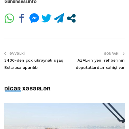
Gununsesi.info
ƏVVƏLKI
SONRAKI
2400-dən çox ukraynalı uşaq
AZAL-ın yeni rəhbərinin
Belarusa aparılıb
deputatlardan xahişi var
DİGƏR XƏBƏRLƏR