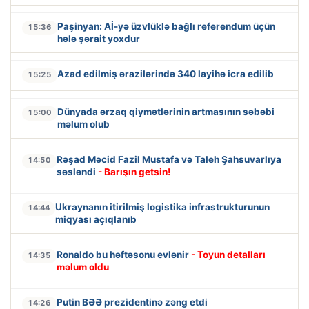
Paşinyan: Aİ-yə üzvlüklə bağlı referendum üçün
15:36
hələ şərait yoxdur
Azad edilmiş ərazilərində 340 layihə icra edilib
15:25
Dünyada ərzaq qiymətlərinin artmasının səbəbi
15:00
məlum olub
Rəşad Məcid Fazil Mustafa və Taleh Şahsuvarlıya
14:50
səsləndi
- Barışın getsin!
Ukraynanın itirilmiş logistika infrastrukturunun
14:44
miqyası açıqlanıb
Ronaldo bu həftəsonu evlənir
- Toyun detalları
14:35
məlum oldu
Putin BƏƏ prezidentinə zəng etdi
14:26