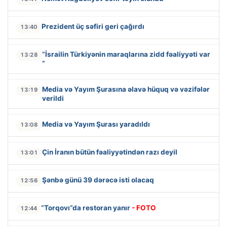
Prezident üç səfiri geri çağırdı
13:40
“İsrailin Türkiyənin maraqlarına zidd fəaliyyəti var
13:28
“
Media və Yayım Şurasına əlavə hüquq və vəzifələr
13:19
verildi
Media və Yayım Şurası yaradıldı
13:08
Çin İranın bütün fəaliyyətindən razı deyil
13:01
Şənbə günü 39 dərəcə isti olacaq
12:56
“Torqovı”da restoran yanır
- FOTO
12:44