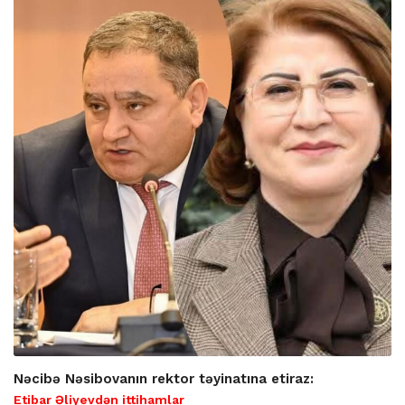
Nəcibə Nəsibovanın rektor təyinatına etiraz:
Etibar Əliyevdən ittihamlar