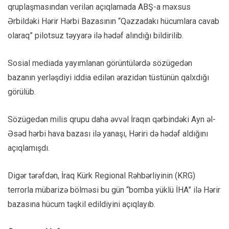
qruplaşmasından verilən açıqlamada ABŞ-a məxsus
Ərbildəki Hərir Hərbi Bazasının “Qəzzadakı hücumlara cavab
olaraq” pilotsuz təyyarə ilə hədəf alındığı bildirilib.
Sosial mediada yayımlanan görüntülərdə sözügedən
bazanın yerləşdiyi iddia edilən ərazidən tüstünün qalxdığı
görülüb.
Sözügedən milis qrupu daha əvvəl İraqın qərbindəki Ayn əl-
Əsəd hərbi hava bazası ilə yanaşı, Həriri də hədəf aldığını
açıqlamışdı.
Digər tərəfdən, İraq Kürk Regional Rəhbərliyinin (KRG)
terrorla mübarizə bölməsi bu gün “bomba yüklü İHA” ilə Hərir
bazasına hücum təşkil edildiyini açıqlayıb.