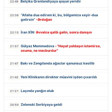
Belçika Qrenlandiyaya qoşun yeridir
22:49
“Allaha dua edirəm ki, bu, bölgəmizə xeyir-dua
22:36
gətirsin”
-Ərdoğan
İran XİN:
Əvvəlcə qalib gəlin, sonra danışın
22:15
Gülyaz Məmmədova
- "Həyat yoldaşın istəmirsə,
21:57
oxuma, nə məcburdur"
Bakı və Zəngilanda ağaclar qanunsuz kəsilib
21:47
Yeni Klinikanın direktor müavini işdən çıxarıldı
21:42
Laçında yanğın olub
21:21
Zelenski Serbiyaya getdi
20:50