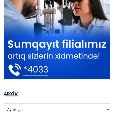
ARXİV
ARXİV