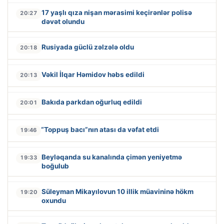
17 yaşlı qıza nişan mərasimi keçirənlər polisə
20:27
dəvət olundu
Rusiyada güclü zəlzələ oldu
20:18
Vəkil İlqar Həmidov həbs edildi
20:13
Bakıda parkdan oğurluq edildi
20:01
“Toppuş bacı”nın atası da vəfat etdi
19:46
Beyləqanda su kanalında çimən yeniyetmə
19:33
boğulub
Süleyman Mikayılovun 10 illik müavininə hökm
19:20
oxundu