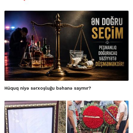
Hüquq niyə sərxoşluğu bəhanə saymır?