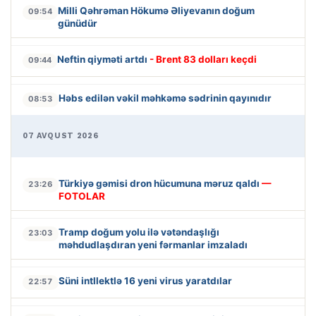
Milli Qəhrəman Hökumə Əliyevanın doğum
09:54
günüdür
Neftin qiyməti artdı
- Brent 83 dolları keçdi
09:44
Həbs edilən vəkil məhkəmə sədrinin qayınıdır
08:53
07 AVQUST 2026
Türkiyə gəmisi dron hücumuna məruz qaldı
—
23:26
FOTOLAR
Tramp doğum yolu ilə vətəndaşlığı
23:03
məhdudlaşdıran yeni fərmanlar imzaladı
Süni intllektlə 16 yeni virus yaratdılar
22:57