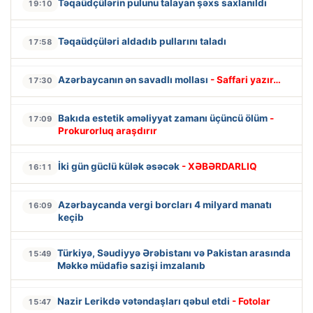
Təqaüdçülərin pulunu talayan şəxs saxlanıldı
19:10
Təqaüdçüləri aldadıb pullarını taladı
17:58
Azərbaycanın ən savadlı mollası
- Saffari yazır…
17:30
Bakıda estetik əməliyyat zamanı üçüncü ölüm
-
17:09
Prokurorluq araşdırır
İki gün güclü külək əsəcək
- XƏBƏRDARLIQ
16:11
Azərbaycanda vergi borcları 4 milyard manatı
16:09
keçib
Türkiyə, Səudiyyə Ərəbistanı və Pakistan arasında
15:49
Məkkə müdafiə sazişi imzalanıb
Nazir Lerikdə vətəndaşları qəbul etdi
- Fotolar
15:47