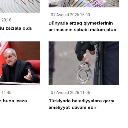
07 Avqust 2026 15:00
 20:18
Dünyada ərzaq qiymətlərinin
ü zəlzələ oldu
artmasının səbəbi məlum olub
 11:45
07 Avqust 2026 11:06
r buna icazə
Türkiyədə bələdiyyələrə qarşı
əməliyyat davam edir