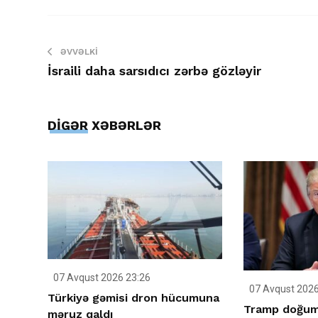
ƏVVƏLKI
İsraili daha sarsıdıcı zərbə gözləyir
DİGƏR XƏBƏRLƏR
07 Avqust 2026 23:26
07 Avqust 2026
Türkiyə gəmisi dron hücumuna
Tramp doğum 
məruz qaldı