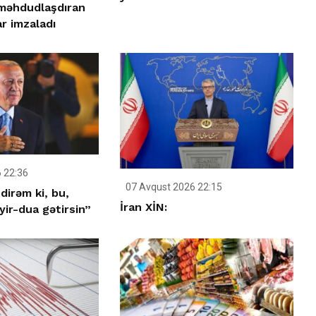
 məhdudlaşdıran
r imzaladı
 22:36
07 Avqust 2026 22:15
dirəm ki, bu,
İran XİN:
ir-dua gətirsin”