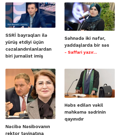
SSRİ bayraqları ilə
Səhnədə iki nəfər,
yürüş etdiyi üçün
yaddaşlarda bir səs
cəzalandırılanlardan
- Saffari yazır…
biri jurnalist imiş
Həbs edilən vəkil
məhkəmə sədrinin
qayınıdır
Nəcibə Nəsibovanın
rektor təyinatına