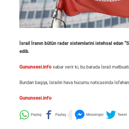
İsrail İranın bütün radar sistemlərini istehsal edən
edib.
Gununsesi.info
xəbər verir ki, bu barədə İsrail mətbua
Bundan başqa, İsrailin hava hücumu nəticəsində İsfaha
Gununsesi.info