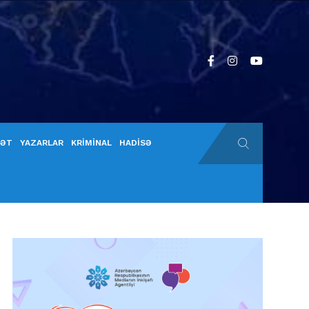
YƏT
YAZARLAR
KRİMİNAL
HADİSƏ