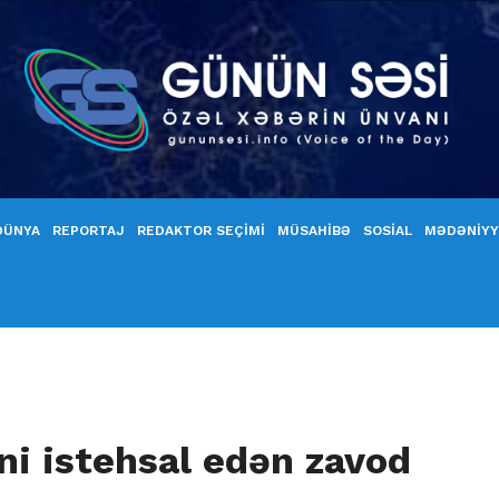
DÜNYA
REPORTAJ
REDAKTOR SEÇİMİ
MÜSAHİBƏ
SOSİAL
MƏDƏNİY
ini istehsal edən zavod