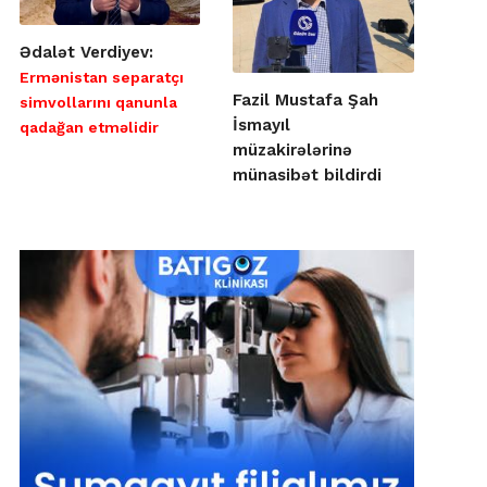
Ədalət Verdiyev:
Ermənistan separatçı
Fazil Mustafa Şah
simvollarını qanunla
İsmayıl
qadağan etməlidir
müzakirələrinə
münasibət bildirdi