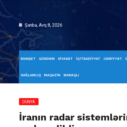
Şənbə, Avq 8, 2026
MANŞET
GÜNDƏM
SİYASƏT
İQTİSADİYYAT
CƏMİYYƏT
SAĞLAMLIQ
MAQAZİN
MARAQLI
DÜNYA
İranın radar sistemlər