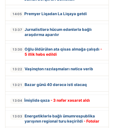
Premyer Liqadan La Liqaya getdi
14:05
Jurnalistlərə hücum edənlərlə bağlı
13:37
araşdırma aparılır
Oğlu öldürülən ata qisas almağa çalışdı
-
13:30
5 illik həbs edildi
Vaşinqton razılaşmaları nəticə verib
13:22
Bazar günü 40 dərəcə isti olacaq
13:21
İmişlidə qəza
- 3 nəfər xəsarət aldı
13:04
Energetiklərlə bağlı ümumrespublika
13:03
yarışının regional turu keçirildi
- Fotolar