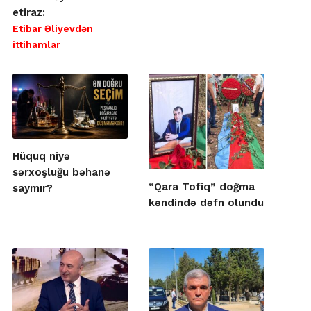
etiraz:
Etibar Əliyevdən
ittihamlar
Hüquq niyə
sərxoşluğu bəhanə
“Qara Tofiq” doğma
saymır?
kəndində dəfn olundu