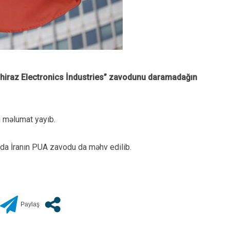
 “Shiraz Electronics İndustries” zavodunu daramadağın
tı məlumat yayıb.
nda İranın PUA zavodu da məhv edilib.