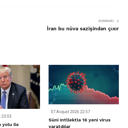
SONRAKI
İran bu nüvə sazişindən çıxır
07 Avqust 2026 22:57
 23:03
Süni intllektlə 16 yeni virus
yolu ilə
yaratdılar