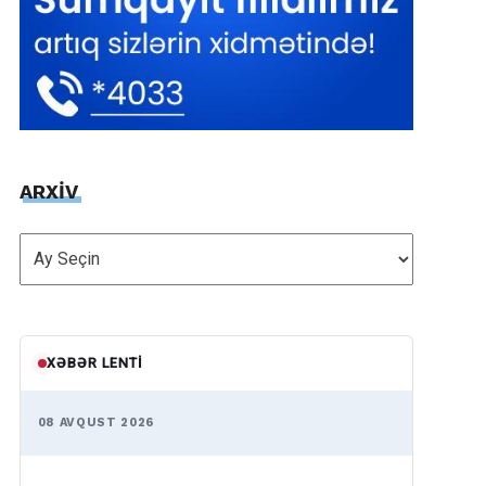
ARXİV
ARXİV
XƏBƏR LENTI
08 AVQUST 2026