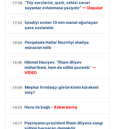
“Toy xərclərini, qızılı, cehizi zəruri
17:38
sayanlar evlənməsə yaxşıdır”
— Deputat
İşlədiyi evdən 10 min manat oğurlayan
17:32
şəxs saxlanıldı
Fövqəladə Hallar Nazirliyi əhaliyə
16:00
müraciət edib
Hikmət Hacıyev: “İlham Əliyev
15:45
müharibəni, həm də sülhü qazanıb”
—
VİDEO
Məşhur fırıldaqçı görün kimin kürəkəni
15:00
imiş?
Hava ilə bağlı
- Xəbərdarlıq
14:33
Paşinyanın prezident İlham Əliyevə zəngi
14:17
sülhün bərqərarı deməkdir