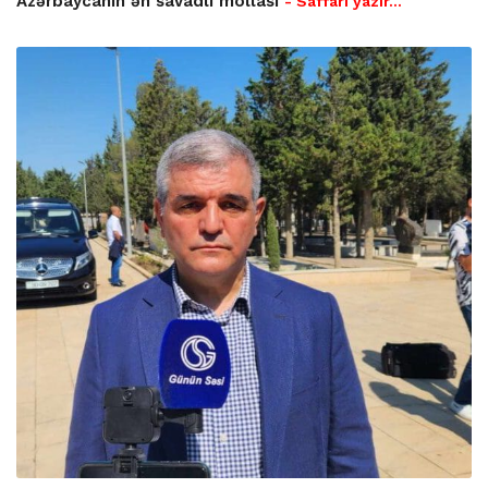
Azərbaycanın ən savadlı mollası
- Saffari yazır…