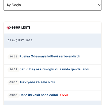
ARXİV
XƏBƏR LENTI
09 AVQUST 2026
Rusiya Odessaya kütləvi zərbə endirdi
10:33
Sabiq baş nazirin oğlu villasında qandallandı
10:29
Türkiyədə zəlzələ oldu
09:16
Daha iki vəkil həbs edildi
-ÖZƏL
09:00