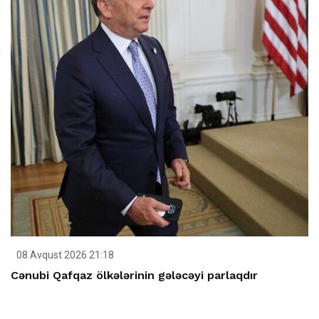
08 Avqust 2026 21:18
Cənubi Qafqaz ölkələrinin gələcəyi parlaqdır