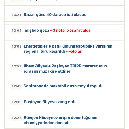
Bazar günü 40 dərəcə isti olacaq
13:21
İmişlidə qəza
- 3 nəfər xəsarət aldı
13:04
Energetiklərlə bağlı ümumrespublika yarışının
13:03
regional turu keçirildi
- Fotolar
İlham Əliyevlə Paşinyan TRIPP marşrutunun
12:59
icrasını müzakirə etdilər
Sabirabadda məktəbli qızın meyiti tapıldı
12:41
Paşinyan Əliyevə zəng etdi
12:39
Rövşən Hüseynov orqan donorluğunun
12:22
əhəmiyyətindən danışıb