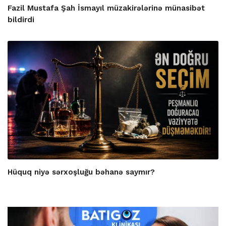
Fazil Mustafa Şah İsmayıl müzakirələrinə münasibət
bildirdi
Hüquq niyə sərxoşluğu bəhanə saymır?