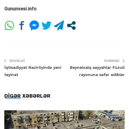
Gununsesi.info
ƏVVƏLKI
SONRAKI
İqtisadiyyat Nazirliyində yeni
Beynəlxalq səyyahlar Füzuli
təyinat
rayonuna səfər ediblər
DİGƏR XƏBƏRLƏR