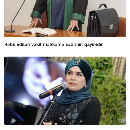
Həbs edilən vəkil məhkəmə sədrinin qayınıdır