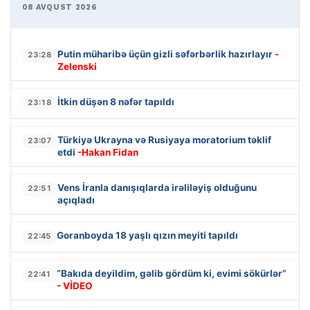
08 AVQUST 2026
Putin müharibə üçün gizli səfərbərlik hazırlayır
-
23:28
Zelenski
İtkin düşən 8 nəfər tapıldı
23:18
Türkiyə Ukrayna və Rusiyaya moratorium təklif
23:07
etdi
-Hakan Fidan
Vens İranla danışıqlarda irəliləyiş olduğunu
22:51
açıqladı
Goranboyda 18 yaşlı qızın meyiti tapıldı
22:45
“Bakıda deyildim, gəlib gördüm ki, evimi sökürlər”
22:41
- VİDEO