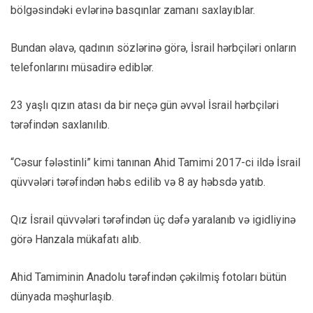
bölgəsindəki evlərinə basqınlar zamanı saxlayıblar.
Bundan əlavə, qadının sözlərinə görə, İsrail hərbçiləri onların
telefonlarını müsadirə ediblər.
23 yaşlı qızın atası da bir neçə gün əvvəl İsrail hərbçiləri
tərəfindən saxlanılıb.
“Cəsur fələstinli” kimi tanınan Ahid Tamimi 2017-ci ildə İsrail
qüvvələri tərəfindən həbs edilib və 8 ay həbsdə yatıb.
Qız İsrail qüvvələri tərəfindən üç dəfə yaralanıb və igidliyinə
görə Hanzala mükafatı alıb.
Ahid Tamiminin Anadolu tərəfindən çəkilmiş fotoları bütün
dünyada məşhurlaşıb.