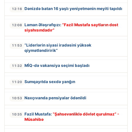
Dənizdə batan 16 yaşlı yeniyetmənin meyiti tapıldı
12:16
Ləman Ələşrəfqızı:
“Fazil Mustafa saytların dost
12:08
siyahısındadır”
“Liderlərin siyasi iradəsini yüksək
11:53
qiymətləndiririk”
MİQ-də vakansiya seçimi başladı
11:32
Sumqayıtda sexdə yanğın
11:20
Naxçıvanda pensiyalar ödənildi
10:53
Fazil Mustafa:
“Şahsevənliklə dövlət qurulmaz” -
10:35
Müsahibə