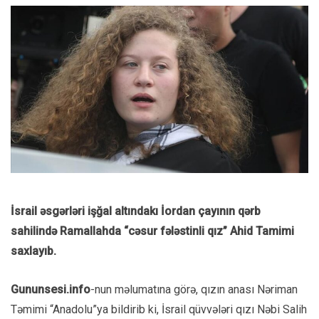
İsrail əsgərləri işğal altındakı İordan çayının qərb
sahilində Ramallahda “cəsur fələstinli qız” Ahid Tamimi
saxlayıb.
Gununsesi.info
-nun məlumatına görə, qızın anası Nəriman
Təmimi “Anadolu”ya bildirib ki, İsrail qüvvələri qızı Nəbi Salih