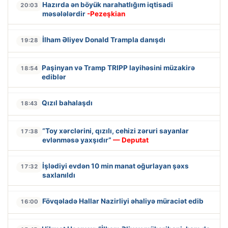
Hazırda ən böyük narahatlığım iqtisadi
20:03
məsələlərdir
-Pezeşkian
İlham Əliyev Donald Trampla danışdı
19:28
Paşinyan və Tramp TRIPP layihəsini müzakirə
18:54
ediblər
Qızıl bahalaşdı
18:43
“Toy xərclərini, qızılı, cehizi zəruri sayanlar
17:38
evlənməsə yaxşıdır”
— Deputat
İşlədiyi evdən 10 min manat oğurlayan şəxs
17:32
saxlanıldı
Fövqəladə Hallar Nazirliyi əhaliyə müraciət edib
16:00