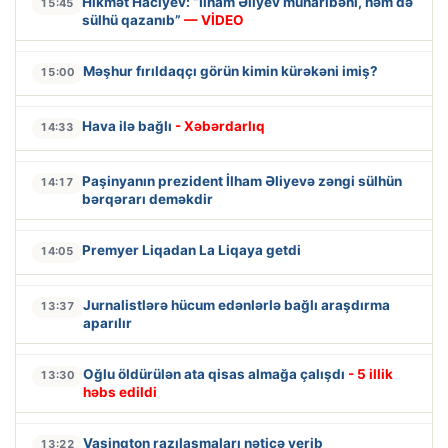
Hikmət Hacıyev: “İlham Əliyev müharibəni, həm də
15:45
sülhü qazanıb”
— VİDEO
Məşhur fırıldaqçı görün kimin kürəkəni imiş?
15:00
Hava ilə bağlı
- Xəbərdarlıq
14:33
Paşinyanın prezident İlham Əliyevə zəngi sülhün
14:17
bərqərarı deməkdir
Premyer Liqadan La Liqaya getdi
14:05
Jurnalistlərə hücum edənlərlə bağlı araşdırma
13:37
aparılır
Oğlu öldürülən ata qisas almağa çalışdı
- 5 illik
13:30
həbs edildi
Vaşinqton razılaşmaları nəticə verib
13:22