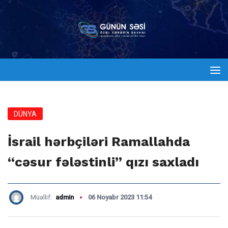
DÜNYA
İsrail hərbçiləri Ramallahda
“cəsur fələstinli” qızı saxladı
Müəllif:
admin
06 Noyabr 2023 11:54