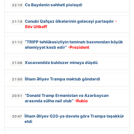
Co Baydenin səhhəti pisləşdi
22:10
Cənubi Qafqaz ölkələrinin gələcəyi parlaqdır
-
21:18
Stiv Uitkoff
“TRIPP təhlükəsizliyin təminatı baxımından böyük
21:12
əhəmiyyət kəsb edir”
-Prezident
Xocavənddə buldozer minaya düşdü
21:08
İlham Əliyev Trampa məktub göndərdi
21:00
“Donald Tramp Ermənistan və Azərbaycan
20:51
arasında sülhə nail olub”
-Rubio
İlham Əliyev G20-yə dəvətə görə Trampa təşəkkür
20:47
etdi