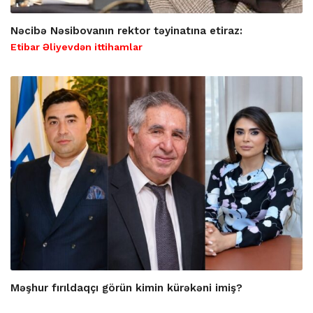
Nəcibə Nəsibovanın rektor təyinatına etiraz:
Etibar Əliyevdən ittihamlar
Məşhur fırıldaqçı görün kimin kürəkəni imiş?