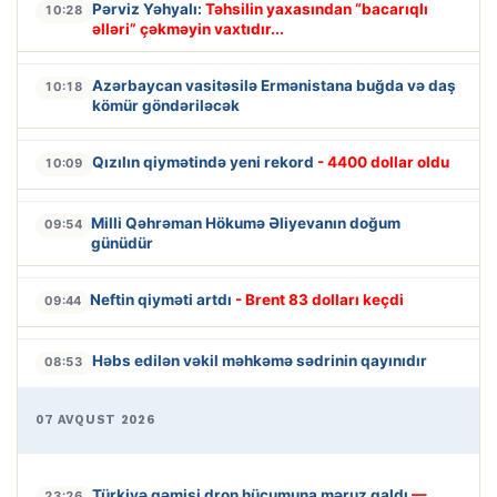
Pərviz Yəhyalı:
Təhsilin yaxasından “bacarıqlı
10:28
əlləri” çəkməyin vaxtıdır...
Azərbaycan vasitəsilə Ermənistana buğda və daş
10:18
kömür göndəriləcək
Qızılın qiymətində yeni rekord
- 4400 dollar oldu
10:09
Milli Qəhrəman Hökumə Əliyevanın doğum
09:54
günüdür
Neftin qiyməti artdı
- Brent 83 dolları keçdi
09:44
Həbs edilən vəkil məhkəmə sədrinin qayınıdır
08:53
07 AVQUST 2026
Türkiyə gəmisi dron hücumuna məruz qaldı
—
23:26