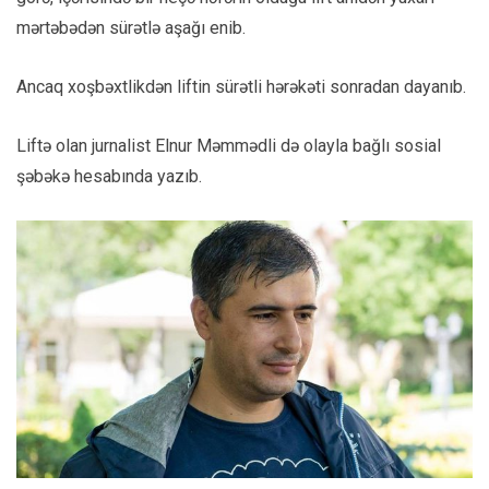
mərtəbədən sürətlə aşağı enib.
Ancaq xoşbəxtlikdən liftin sürətli hərəkəti sonradan dayanıb.
Liftə olan jurnalist Elnur Məmmədli də olayla bağlı sosial
şəbəkə hesabında yazıb.