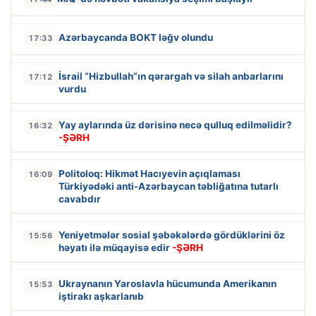
Azərbaycanda BOKT ləğv olundu
17:33
İsrail “Hizbullah”ın qərargah və silah anbarlarını
17:12
vurdu
Yay aylarında üz dərisinə necə qulluq edilməlidir?
16:32
-ŞƏRH
Politoloq: Hikmət Hacıyevin açıqlaması
16:09
Türkiyədəki anti-Azərbaycan təbliğatına tutarlı
cavabdır
Yeniyetmələr sosial şəbəkələrdə gördüklərini öz
15:56
həyatı ilə müqayisə edir
-ŞƏRH
Ukraynanın Yaroslavla hücumunda Amerikanın
15:53
iştirakı aşkarlanıb