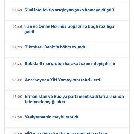
Süni intellektlə arıqlayan şəxs komaya düşdü
19:49
İran və Oman Hörmüz boğazı ilə bağlı razılığa
19:44
gəldi
Tiktoker “Beniz”ə hökm oxundu
18:37
Bakıda 6 marşrutun hərəkət sxemi dəyişdirilir
18:20
Azərbaycan XİN Yamaykanı təbrik etdi
18:20
Ermənistan və Rusiya parlament sədrləri arasında
18:00
telefon danışığı olub
Yeniyetmənin meyiti tapıldı
17:58
MİQ-də növbəti vakansiya seçimi başlayır
17:44