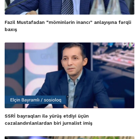
Fazil Mustafadan “möminlərin inancı” anlayışına fərqli
baxış
SSRİ bayraqları ilə yürüş etdiyi üçün
cəzalandırılanlardan biri jurnalist imiş