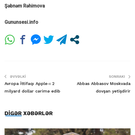
Şəbnəm Rəhimova
Gununsesi.info
ƏVVƏLKI
SONRAKI
Avropa İttifaqı Apple-ı 2
Abbas Abbasov Moskvada
milyard dollar cərimə edib
dovşan yetişdirir
DİGƏR XƏBƏRLƏR