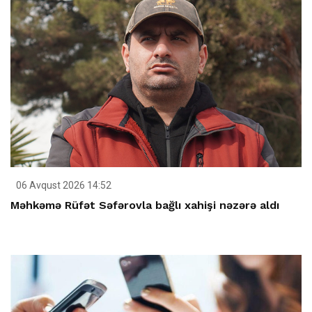
06 Avqust 2026 14:52
Məhkəmə Rüfət Səfərovla bağlı xahişi nəzərə aldı