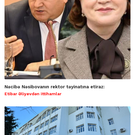
Nəcibə Nəsibovanın rektor təyinatına etiraz:
Etibar Əliyevdən ittihamlar