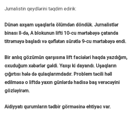
Jurnalistin qeydlərini təqdim edirik:
Dünən axşam uşaqlarla ölümdən döndük. Jurnalistlər
binası II-də, A blokunun lifti 10-cu mərtəbəyə çatanda
titrəməyə başladı və qəflətən sürətlə 9-cu mərtəbəyə endi.
Bir anlıq gözümün qarşısına lift faciələri haqda yazdığım,
oxuduğum xəbərlər gəldi. Yaxşı ki dayandı. Uşaqların
çığırtısı hələ də qulaqlarımdadır. Problem təcili həll
edilməsə o liftdə yaxın günlərdə hadisə baş verəcəyini
gözləyirəm.
Aidiyyatı qurumların tədbir görməsinə ehtiyac var.