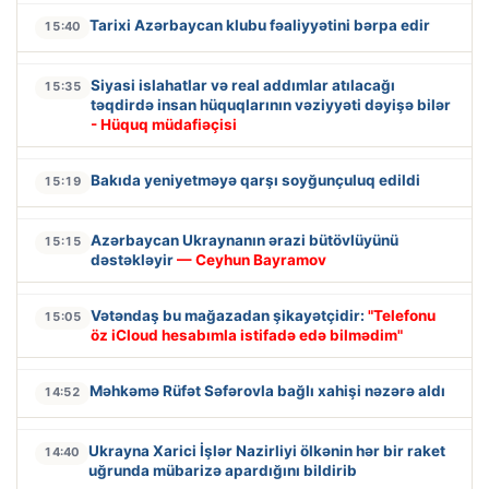
Tarixi Azərbaycan klubu fəaliyyətini bərpa edir
15:40
Siyasi islahatlar və real addımlar atılacağı
15:35
təqdirdə insan hüquqlarının vəziyyəti dəyişə bilər
- Hüquq müdafiəçisi
Bakıda yeniyetməyə qarşı soyğunçuluq edildi
15:19
Azərbaycan Ukraynanın ərazi bütövlüyünü
15:15
dəstəkləyir
— Ceyhun Bayramov
Vətəndaş bu mağazadan şikayətçidir:
"Telefonu
15:05
öz iCloud hesabımla istifadə edə bilmədim"
Məhkəmə Rüfət Səfərovla bağlı xahişi nəzərə aldı
14:52
Ukrayna Xarici İşlər Nazirliyi ölkənin hər bir raket
14:40
uğrunda mübarizə apardığını bildirib