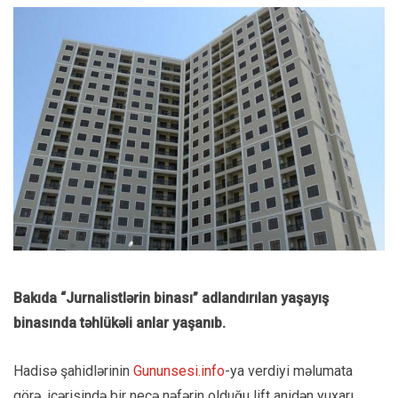
Bakıda “Jurnalistlərin binası” adlandırılan yaşayış
binasında təhlükəli anlar yaşanıb.
Hadisə şahidlərinin
Gununsesi.info
-ya verdiyi məlumata
görə, içərisində bir neçə nəfərin olduğu lift anidən yuxarı