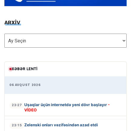
ARXİV
ARXİV
XƏBƏR LENTI
06 AVQUST 2026
Uşaqlar üçün internetdə yeni dövr başlayır
-
23:27
VİDEO
Zelenski onları vəzifəsindən azad etdi
23:15