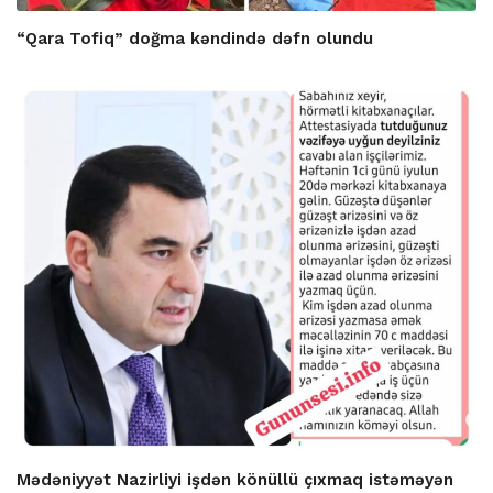
“Qara Tofiq” doğma kəndində dəfn olundu
Mədəniyyət Nazirliyi işdən könüllü çıxmaq istəməyən