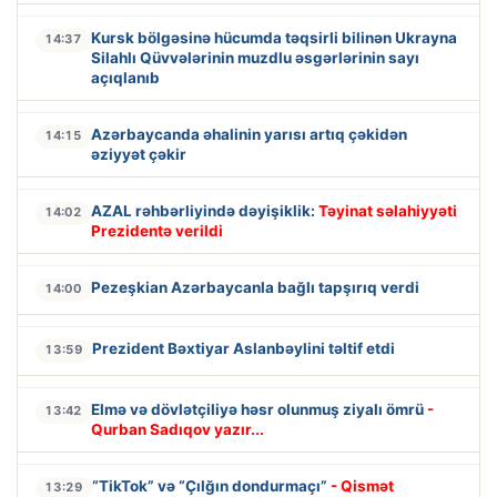
Kursk bölgəsinə hücumda təqsirli bilinən Ukrayna
14:37
Silahlı Qüvvələrinin muzdlu əsgərlərinin sayı
açıqlanıb
Azərbaycanda əhalinin yarısı artıq çəkidən
14:15
əziyyət çəkir
AZAL rəhbərliyində dəyişiklik:
Təyinat səlahiyyəti
14:02
Prezidentə verildi
Pezeşkian Azərbaycanla bağlı tapşırıq verdi
14:00
Prezident Bəxtiyar Aslanbəylini təltif etdi
13:59
Elmə və dövlətçiliyə həsr olunmuş ziyalı ömrü
-
13:42
Qurban Sadıqov yazır...
“TikTok” və “Çılğın dondurmaçı”
- Qismət
13:29