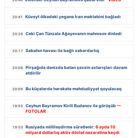
20:44
Küveyt ölkədəki yeganə İran məktəbini bağladı
20:41
Ceki Çan Tünzalə Ağayevanın mahnısını dinlədi
20:26
Sabahın havası ilə bağlı xəbərdarlıq
20:17
Pirşağıda dənizdə batan şəxsin axtarışları davam
20:08
etdirilir
Bu küçələrdə hərəkətə məhdudiyyət qoyulacaq
20:06
Ceyhun Bayramov Kirill Budanov ilə görüşüb
—
19:55
FOTOLAR
Rusiyada milliləşdirmə sürətlənir:
6 ayda 10
19:53
milyard dollarlıq aktiv dövlət nəzarətinə keçdi