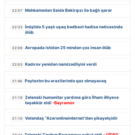
Məhkəmədən Səidə Bəkirqızı ilə bağlı qərar
22:57
İmişlidə 5 yaşlı uşaq bədbəxt hadisə nəticəsində
22:33
ölüb
Avropada istidən 25 mindən çox insan ölüb
22:09
Kadırov yenidən namizədliyini verdi
22:03
Paytaxtın bu ərazilərində qaz olmayacaq
21:46
Zelenski humanitar yardıma görə İlham Əliyevə
21:19
təşəkkür etdi
-Bayramov
Vətəndaş “Azəronlineinternet”dən şikayətçidir
21:10
Zelenski Ceyhun Bayramovu qəbul etdi
- VİDEO