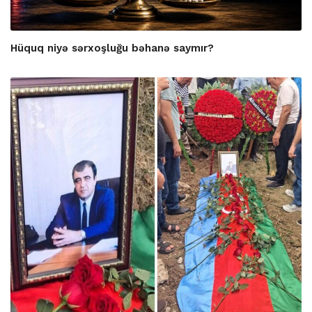
Hüquq niyə sərxoşluğu bəhanə saymır?