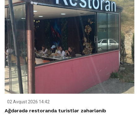
02 Avqust 2026 14:42
Ağdərədə restoranda turistlər zəhərlənib