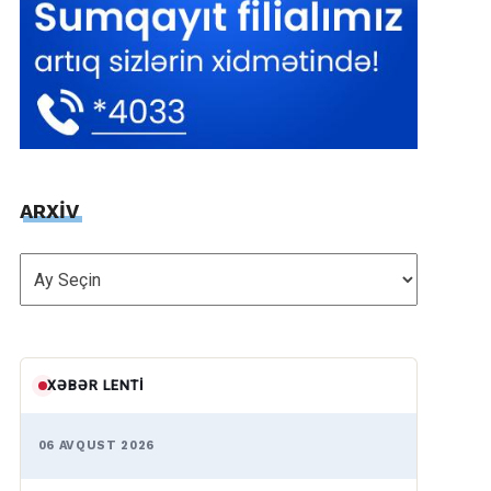
ARXİV
ARXİV
XƏBƏR LENTI
06 AVQUST 2026