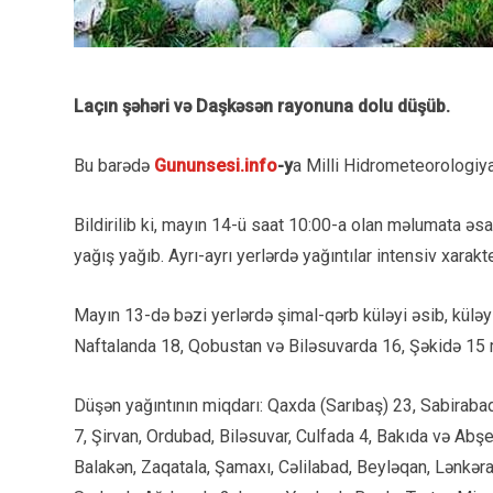
Laçın şəhəri və Daşkəsən rayonuna dolu düşüb.
Bu barədə
Gununsesi.info
-y
a Milli Hidrometeorologiy
Bildirilib ki, mayın 14-ü saat 10:00-a olan məlumata əsa
yağış yağıb. Ayrı-ayrı yerlərdə yağıntılar intensiv xarakte
Mayın 13-də bəzi yerlərdə şimal-qərb küləyi əsib, külə
Naftalanda 18, Qobustan və Biləsuvarda 16, Şəkidə 15 
Düşən yağıntının miqdarı: Qaxda (Sarıbaş) 23, Sabiraba
7, Şirvan, Ordubad, Biləsuvar, Culfada 4, Bakıda və A
Balakən, Zaqatala, Şamaxı, Cəlilabad, Beyləqan, Lənkəran,