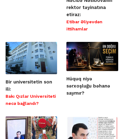
Nəcibə Nəsibovanın
rektor təyinatına
etiraz:
Etibar Əliyevdən
ittihamlar
Hüquq niyə
Bir universitetin son
sərxoşluğu bəhanə
ili:
saymır?
Bakı Qızlar Universiteti
necə bağlandı?