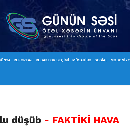
DÜNYA
REPORTAJ
REDAKTOR SEÇİMİ
MÜSAHİBƏ
SOSİAL
MƏDƏNİY
olu düşüb
- FAKTİKİ HAVA