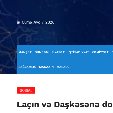
Cümə, Avq 7, 2026
MANŞET
GÜNDƏM
SİYASƏT
İQTİSADİYYAT
CƏMİYYƏT
SAĞLAMLIQ
MAQAZİN
MARAQLI
SOSİAL
Laçın və Daşkəsənə d