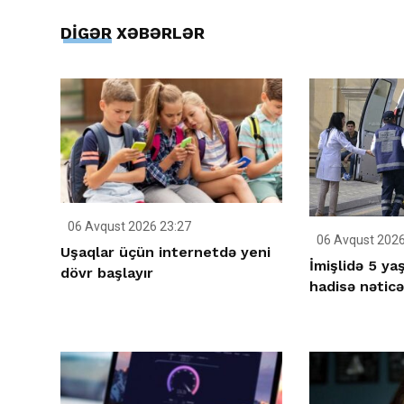
DİGƏR XƏBƏRLƏR
06 Avqust 2026 23:27
06 Avqust 2026
Uşaqlar üçün internetdə yeni
İmişlidə 5 ya
dövr başlayır
hadisə nətic