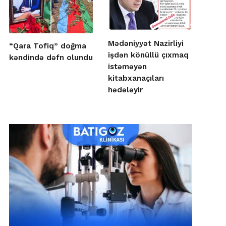
Mədəniyyət Nazirliyi
“Qara Tofiq” doğma
işdən könüllü çıxmaq
kəndində dəfn olundu
istəməyən
kitabxanaçıları
hədələyir