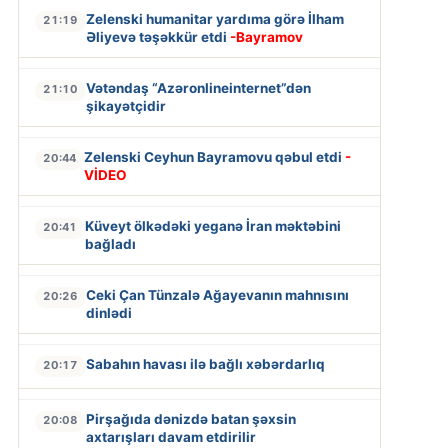
Zelenski humanitar yardıma görə İlham
21:19
Əliyevə təşəkkür etdi
-Bayramov
Vətəndaş “Azəronlineinternet”dən
21:10
şikayətçidir
Zelenski Ceyhun Bayramovu qəbul etdi
-
20:44
VİDEO
Küveyt ölkədəki yeganə İran məktəbini
20:41
bağladı
Ceki Çan Tünzalə Ağayevanın mahnısını
20:26
dinlədi
Sabahın havası ilə bağlı xəbərdarlıq
20:17
Pirşağıda dənizdə batan şəxsin
20:08
axtarışları davam etdirilir