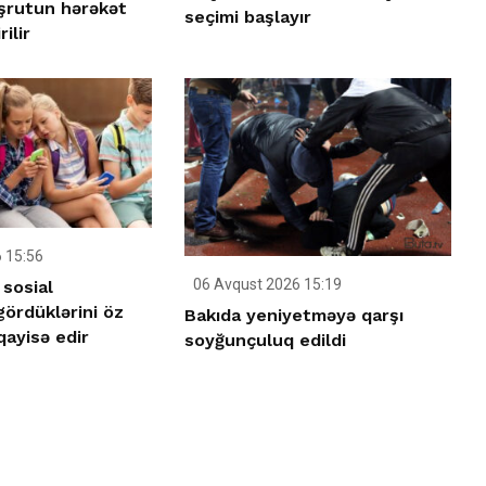
şrutun hərəkət
seçimi başlayır
ilir
 15:56
06 Avqust 2026 15:19
sosial
ördüklərini öz
Bakıda yeniyetməyə qarşı
qayisə edir
soyğunçuluq edildi