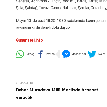
Sədərək, Ağdamda 2, Laçın, Yardımlı, Bərdə, Tərtər, Ming
Şəki, Şahdağ, Tovuz, Gəncə, Naftalan, Şəmkir, Goranboy
Mayın 13-də saat 18:23-18:30 radələrində Laçın şəhər
rayonuna xırda dənəli dolu düşüb.
Gununsesi.info
ƏVVƏLKI
Bahar Muradova Milli Məclisdə hesabat
verəcək