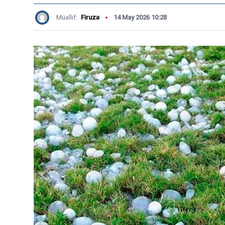
Müəllif:
Firuzə
14 May 2026 10:28