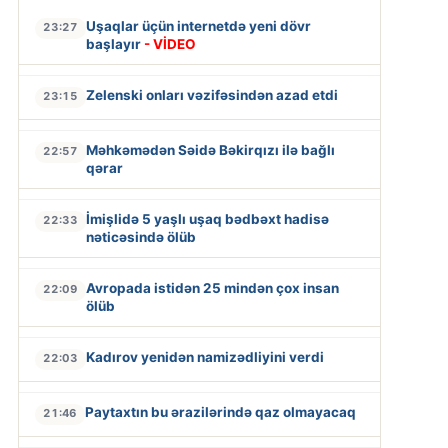
Uşaqlar üçün internetdə yeni dövr
23:27
başlayır
- VİDEO
Zelenski onları vəzifəsindən azad etdi
23:15
Məhkəmədən Səidə Bəkirqızı ilə bağlı
22:57
qərar
İmişlidə 5 yaşlı uşaq bədbəxt hadisə
22:33
nəticəsində ölüb
Avropada istidən 25 mindən çox insan
22:09
ölüb
Kadırov yenidən namizədliyini verdi
22:03
Paytaxtın bu ərazilərində qaz olmayacaq
21:46