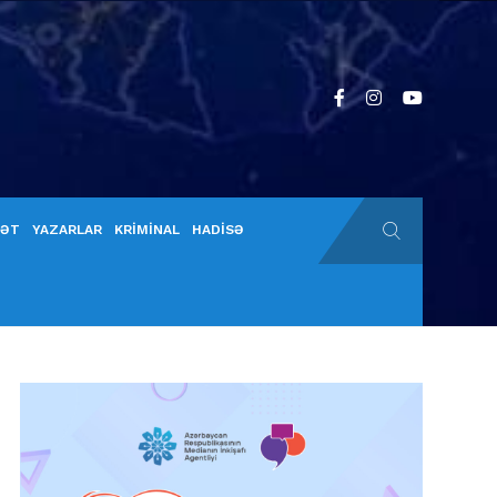
YƏT
YAZARLAR
KRİMİNAL
HADİSƏ