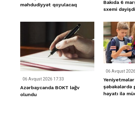
Bakıda 6 mar
məhdudiyyət qoyulacaq
sxemi dəyişdir
06 Avqust 2026
06 Avqust 2026 17:33
Yeniyetmələr 
şəbəkələrdə g
Azərbaycanda BOKT ləğv
həyatı ilə mü
olundu