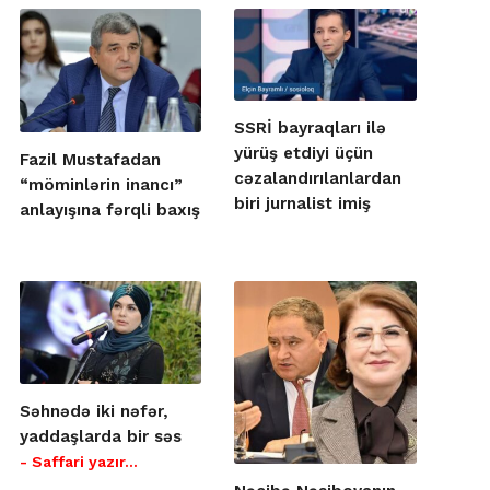
SSRİ bayraqları ilə
yürüş etdiyi üçün
Fazil Mustafadan
cəzalandırılanlardan
“möminlərin inancı”
biri jurnalist imiş
anlayışına fərqli baxış
Səhnədə iki nəfər,
yaddaşlarda bir səs
- Saffari yazır…