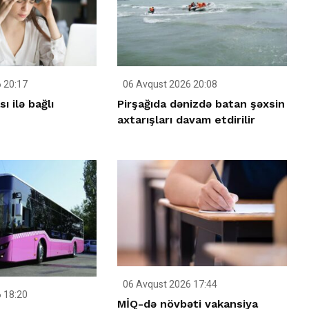
 20:17
06 Avqust 2026 20:08
ı ilə bağlı
Pirşağıda dənizdə batan şəxsin
axtarışları davam etdirilir
06 Avqust 2026 17:44
 18:20
MİQ-də növbəti vakansiya