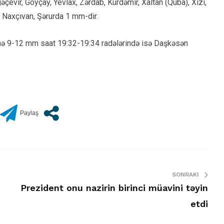
əçevir, Göyçay, Yevlax, Zərdab, Kürdəmir, Xaltan (Quba), Xızı,
, Naxçıvan, Şərurda 1 mm-dir.
inə 9-12 mm saat 19:32-19:34 radələrində isə Daşkəsən
SONRAKI
Prezident onu nazirin birinci müavini təyin
etdi