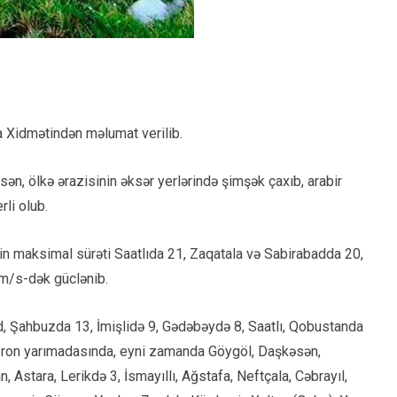
a Xidmətindən məlumat verilib.
sən, ölkə ərazisinin əksər yerlərində şimşək çaxıb, arabir
rli olub.
yin maksimal sürəti Saatlıda 21, Zaqatala və Sabirabadda 20,
m/s-dək güclənib.
d, Şahbuzda 13, İmişlidə 9, Gədəbəydə 8, Saatlı, Qobustanda
bşeron yarımadasında, eyni zamanda Göygöl, Daşkəsən,
 Astara, Lerikdə 3, İsmayıllı, Ağstafa, Neftçala, Cəbrayıl,