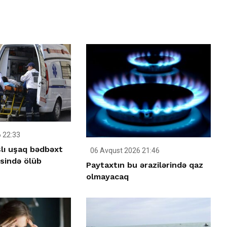
 22:33
şlı uşaq bədbəxt
06 Avqust 2026 21:46
əsində ölüb
Paytaxtın bu ərazilərində qaz
olmayacaq