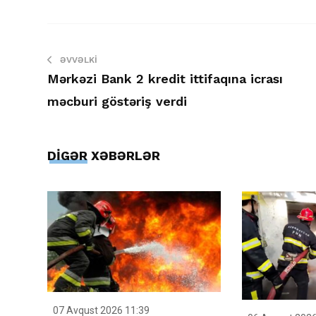
ƏVVƏLKI
Mərkəzi Bank 2 kredit ittifaqına icrası
məcburi göstəriş verdi
DİGƏR XƏBƏRLƏR
07 Avqust 2026 11:39