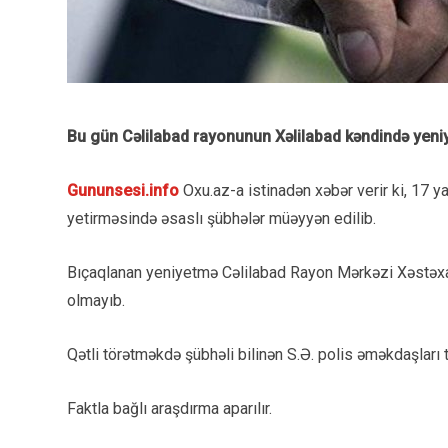
Bu gün Cəlilabad rayonunun Xəlilabad kəndində yeni
Gununsesi.info
Oxu.az-a istinadən xəbər verir ki, 17 yaş
yetirməsində əsaslı şübhələr müəyyən edilib.
Bıçaqlanan yeniyetmə Cəlilabad Rayon Mərkəzi Xəstəxa
olmayıb.
Qətli törətməkdə şübhəli bilinən S.Ə. polis əməkdaşları t
Faktla bağlı araşdırma aparılır.