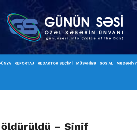
DÜNYA
REPORTAJ
REDAKTOR SEÇİMİ
MÜSAHİBƏ
SOSİAL
MƏDƏNİY
öldürüldü – Sinif