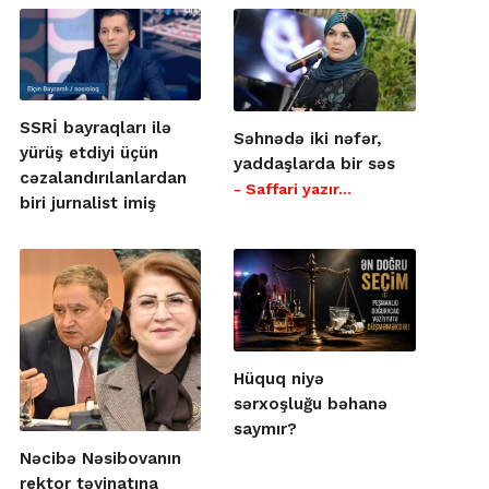
SSRİ bayraqları ilə
Səhnədə iki nəfər,
yürüş etdiyi üçün
yaddaşlarda bir səs
cəzalandırılanlardan
- Saffari yazır…
biri jurnalist imiş
Hüquq niyə
sərxoşluğu bəhanə
saymır?
Nəcibə Nəsibovanın
rektor təyinatına