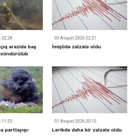
 22:28
03 Avqust 2026 22:21
çıq ərazidə baş
İmişlidə zəlzələ oldu
 söndürülüb
 11:23
01 Avqust 2026 20:10
 partlayışı:
Lerikdə daha bir zəlzələ oldu