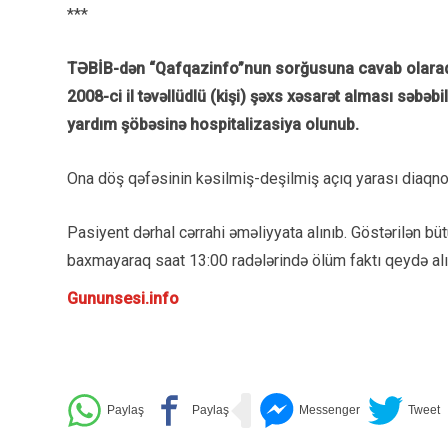
***
TƏBİB-dən “Qafqazinfo”nun sorğusuna cavab olaraq bil
2008-ci il təvəllüdlü (kişi) şəxs xəsarət alması səbəb
yardım şöbəsinə hospitalizasiya olunub.
Ona döş qəfəsinin kəsilmiş-deşilmiş açıq yarası diaqnoz
Pasiyent dərhal cərrahi əməliyyata alınıb. Göstərilən bü
baxmayaraq saat 13:00 radələrində ölüm faktı qeydə alı
Gununsesi.info