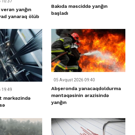
 10:37
Bakıda məsciddə yanğın
 verən yanğın
başladı
vad yanaraq ölüb
05 Avqust 2026 09:40
Abşeronda yanacaqdoldurma
 19:49
məntəqəsinin ərazisində
ət mərkəzində
yanğın
sə