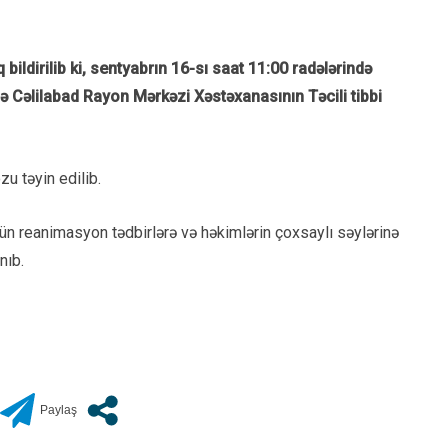
dirilib ki, sentyabrın 16-sı saat 11:00 radələrində
ilə Cəlilabad Rayon Mərkəzi Xəstəxanasının Təcili tibbi
u təyin edilib.
tün reanimasyon tədbirlərə və həkimlərin çoxsaylı səylərinə
nıb.