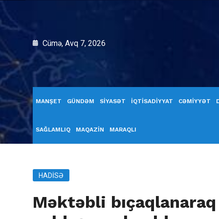
Cümə, Avq 7, 2026
MANŞET
GÜNDƏM
SİYASƏT
İQTİSADİYYAT
CƏMİYYƏT
SAĞLAMLIQ
MAQAZİN
MARAQLI
HADISƏ
Məktəbli bıçaqlanaraq 