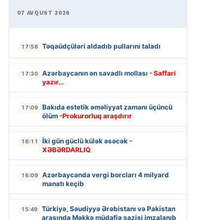
07 AVQUST 2026
Təqaüdçüləri aldadıb pullarını taladı
17:58
Azərbaycanın ən savadlı mollası
- Saffari
17:30
yazır…
Bakıda estetik əməliyyat zamanı üçüncü
17:09
ölüm
-Prokurorluq araşdırır
İki gün güclü külək əsəcək
-
16:11
XƏBƏRDARLIQ
Azərbaycanda vergi borcları 4 milyard
16:09
manatı keçib
Türkiyə, Səudiyyə Ərəbistanı və Pakistan
15:49
arasında Məkkə müdafiə sazişi imzalanıb