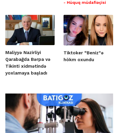
- Hüquq müdafiəçisi
Maliyyə Nazirliyi
Tiktoker “Beniz”ə
Qarabağda Bərpa və
hökm oxundu
Tikinti xidmətində
yoxlamaya başladı