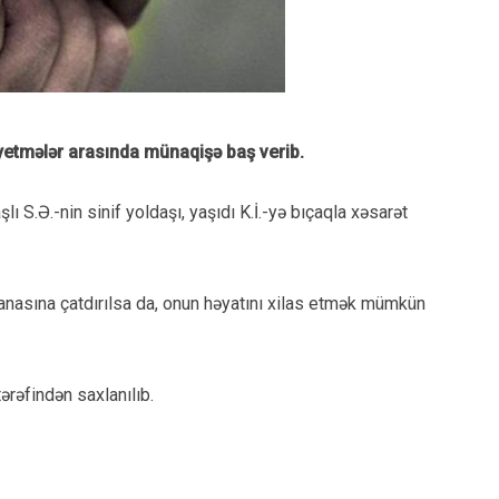
yetmələr arasında münaqişə baş verib.
lı S.Ə.-nin sinif yoldaşı, yaşıdı K.İ.-yə bıçaqla xəsarət
nasına çatdırılsa da, onun həyatını xilas etmək mümkün
ərəfindən saxlanılıb.