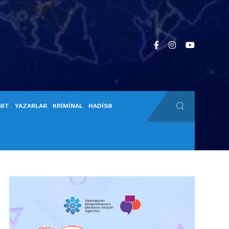
YƏT
YAZARLAR
KRİMİNAL
HADİSƏ