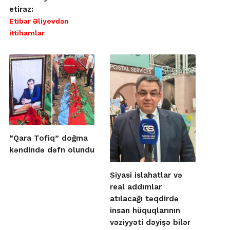
etiraz:
Etibar Əliyevdən
ittihamlar
“Qara Tofiq” doğma
kəndində dəfn olundu
Siyasi islahatlar və
real addımlar
atılacağı təqdirdə
insan hüquqlarının
vəziyyəti dəyişə bilər