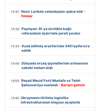
Nazir Lerikdə vətəndaşları qəbul etdi
-
15:47
Fotolar
Paşinyan: Aİ-yə üzvlüklə bağlı
15:36
referendum üçün hələ şərait yoxdur
Azad edilmiş ərazilərində 340 layihə icra
15:25
edilib
Dünyada ərzaq qiymətlərinin artmasının
15:00
səbəbi məlum olub
Rəşad Məcid Fazil Mustafa və Taleh
14:50
Şahsuvarlıya səsləndi
- Barışın getsin!
Ukraynanın itirilmiş logistika
14:44
infrastrukturunun miqyası açıqlanıb